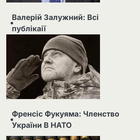
Валерій Залужний: Всі
публікаії
Френсіс Фукуяма: Членство
України В НАТО