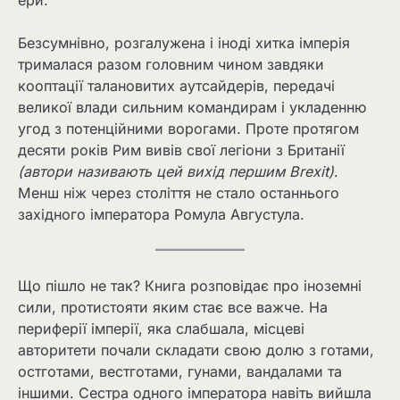
Безсумнівно, розгалужена і іноді хитка імперія
трималася разом головним чином завдяки
кооптації талановитих аутсайдерів, передачі
великої влади сильним командирам і укладенню
угод з потенційними ворогами. Проте протягом
десяти років Рим вивів свої легіони з Британії
(автори називають цей вихід першим Brexit)
.
Менш ніж через століття не стало останнього
західного імператора Ромула Августула.
Що пішло не так? Книга розповідає про іноземні
сили, протистояти яким стає все важче. На
периферії імперії, яка слабшала, місцеві
авторитети почали складати свою долю з готами,
остготами, вестготами, гунами, вандалами та
іншими. Сестра одного імператора навіть вийшла