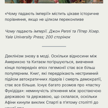
«Чому падають імперії» містить цікаве історичне
порівняння, якщо не цілком переконливе
Чому падають імперії. Джон Реплі та Пітер Хізер.
Yale University Press; 200 сторінок
Деклінізм знову в моді. Оскільки відносини між
Америкою та Китаєм погіршуються, вивчення
кінця попередніх епох гегемонії стає все більш
популярним. Книг, які передрікають нестримний
підйом автократичних лідерів і смерть демократії,
стає все більше. Існує багато розмов про «пастку
Фукідіда»: неминучість зіткнення між зростаючою
державою та державою, що склалася, оскільки
Афіни кинули виклик Спарті в п’ятому столітті до