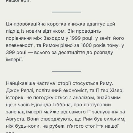
нашої ери.
Ця провокаційна коротка книжка адаптує цей
підхід із новим відтінком. Він проводить
порівняння між Заходом у 1999 році, у зеніті його
впевненості, та Римом рівно за 1600 років тому, у
399 році — всього за десятиліття до розпаду
імперії.
Найцікавіша частина історії стосується Риму.
Джон Реплі, політичний економіст, та Пітер Хізер,
історик, не погоджуються з аналізом, знайомим
ще з часів Едварда Гіббона, про поступовий
занепад імперії майже від самого її заснування за
Августа. Вони стверджують, що Рим був сильним,
ніж будь-коли, на рубежі п’ятого століття нашої
ери.