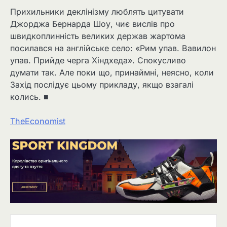
Прихильники деклінізму люблять цитувати
Джорджа Бернарда Шоу, чиє вислів про
швидкоплинність великих держав жартома
посилався на англійське село: «Рим упав. Вавилон
упав. Прийде черга Хіндхеда». Спокусливо
думати так. Але поки що, принаймні, неясно, коли
Захід послідує цьому прикладу, якщо взагалі
колись. ■
TheEconomist