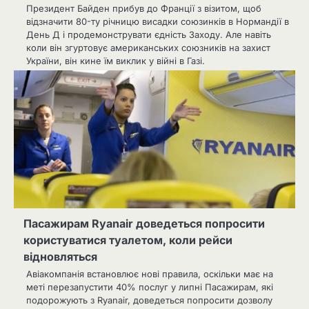
Президент Байден прибув до Франції з візитом, щоб
відзначити 80-ту річницю висадки союзинків в Нормандії в
День Д і продемонструвати єдність Заходу. Але навіть
коли він згуртовує американських союзників на захист
України, він кине їм виклик у війні в Газі.
Пасажирам Ryanair доведеться попросити
користуватися туалетом, коли рейси
відновляться
Авіакомпанія встановлює нові правила, оскільки має на
меті перезапустити 40% послуг у липні Пасажирам, які
подорожують з Ryanair, доведеться попросити дозволу