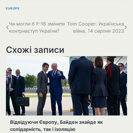
EUROPE
Навігація
Чи могли б F-16 змінити
Tom Cooper: Українська
контрнаступ України?
війна, 14 серпня 2023
записів
Схожі записи
Відвідуючи Європу, Байден знайде як
солідарність, так і ізоляцію