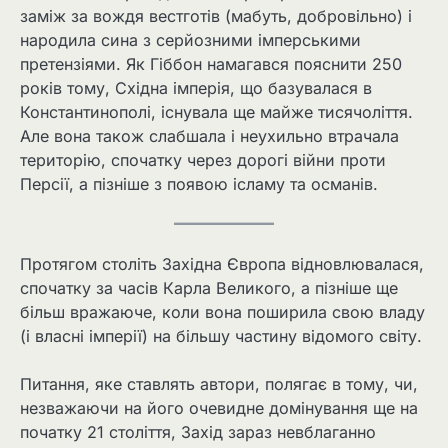
заміж за вождя вестготів (мабуть, добровільно) і
народила сина з серйозними імперськими
претензіями. Як Гіббон намагався пояснити 250
років тому, Східна імперія, що базувалася в
Константинополі, існувала ще майже тисячоліття.
Але вона також слабшала і неухильно втрачала
територію, спочатку через дорогі війни проти
Персії, а пізніше з появою ісламу та османів.
Протягом століть Західна Європа відновлювалася,
спочатку за часів Карла Великого, а пізніше ще
більш вражаюче, коли вона поширила свою владу
(і власні імперії) на більшу частину відомого світу.
Питання, яке ставлять автори, полягає в тому, чи,
незважаючи на його очевидне домінування ще на
початку 21 століття, Захід зараз невблаганно