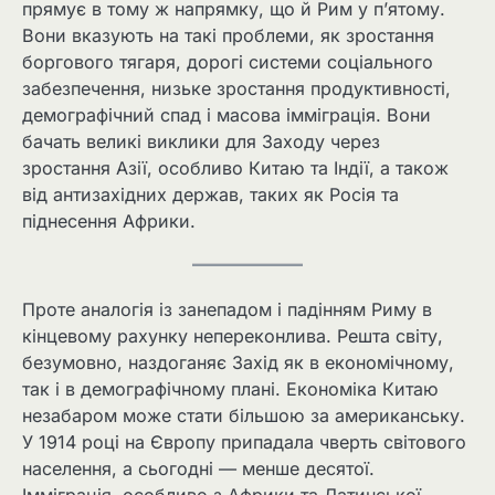
прямує в тому ж напрямку, що й Рим у п’ятому.
Вони вказують на такі проблеми, як зростання
боргового тягаря, дорогі системи соціального
забезпечення, низьке зростання продуктивності,
демографічний спад і масова імміграція. Вони
бачать великі виклики для Заходу через
зростання Азії, особливо Китаю та Індії, а також
від антизахідних держав, таких як Росія та
піднесення Африки.
Проте аналогія із занепадом і падінням Риму в
кінцевому рахунку непереконлива. Решта світу,
безумовно, наздоганяє Захід як в економічному,
так і в демографічному плані. Економіка Китаю
незабаром може стати більшою за американську.
У 1914 році на Європу припадала чверть світового
населення, а сьогодні — менше десятої.
Імміграція, особливо з Африки та Латинської