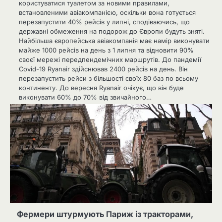
користуватися туалетом за новими правилами,
встановленими авіакомпанією, оскільки вона готується
перезапустити 40% рейсів у липні, сподіваючись, що
державні обмеження на подорож до Європи будуть зняті.
Найбільша європейська авіакомпанія має намір виконувати
майже 1000 рейсів на день з 1 липня та відновити 90%
своєї мережі передпендемічних маршрутів. До пандемії
Covid-19 Ryanair здійснював 2400 рейсів на день. Він
перезапустить рейси з більшості своїх 80 баз по всьому
континенту. До вересня Ryanair очікує, що він буде
виконувати 60% до 70% від звичайного…
Фермери штурмують Париж із тракторами,