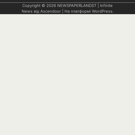
Copyright © 2026
NEWSPAPERLANDST
| Infinite
News від
Ascendoor
| На платформі
WordPress
.