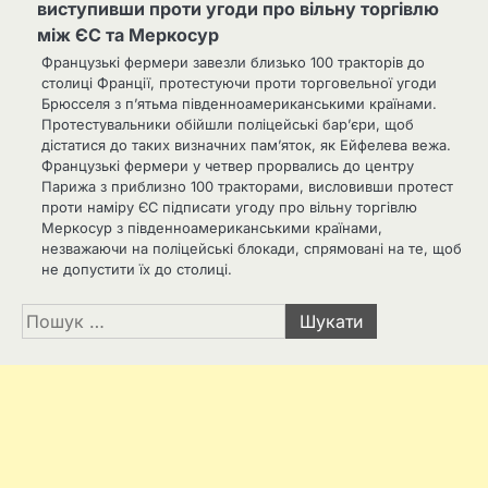
виступивши проти угоди про вільну торгівлю
між ЄС та Меркосур
Французькі фермери завезли близько 100 тракторів до
столиці Франції, протестуючи проти торговельної угоди
Брюсселя з п’ятьма південноамериканськими країнами.
Протестувальники обійшли поліцейські бар’єри, щоб
дістатися до таких визначних пам’яток, як Ейфелева вежа.
Французькі фермери у четвер прорвались до центру
Парижа з приблизно 100 тракторами, висловивши протест
проти наміру ЄС підписати угоду про вільну торгівлю
Меркосур з південноамериканськими країнами,
незважаючи на поліцейські блокади, спрямовані на те, щоб
не допустити їх до столиці.
Пошук: