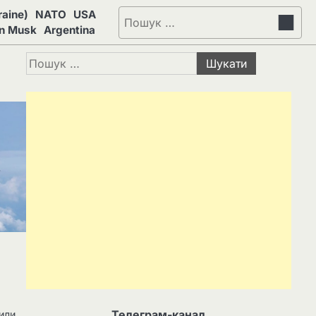
aine)
NATO
USA
Пошук:
on Musk
Argentina
Пошук:
Телеграм-канал
сили