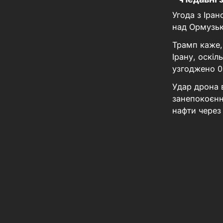
Угода з Іра
над Ормузь
Трамп каже,
Ірану, оскі
узгоджено
0
Удар дрона 
занепокоєнн
нафти через