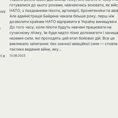
готувалися до нього роками, навчаючись воювати, як вій
,
НАТО, з поєднанням піхоти, артилерії, бронетехніки та авіа
плі
Але адміністрація Байдена чекала більше року, перш ніж
дозволити країнам НАТО відправити в Україну винищувачі 
До того часу, коли пілоти будуть навчені працювати на
є
сучасному літаку, їм буде надто пізно допомагати і захищ
наземні сили, які проходять цей етап бойових дій. Все це
викликало запитання: без значної авіаційної сили — стовпа
тактики ведення війни, яку…
і в
13.08.2023