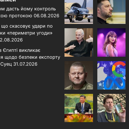
ном дасть йому контроль
кою протокою
06.08.2026
 що скасовує удари по
льки «периметри угоди»
2.08.2026
в Єгипті викликає
я щодо безпеки експорту
 Суец
31.07.2026