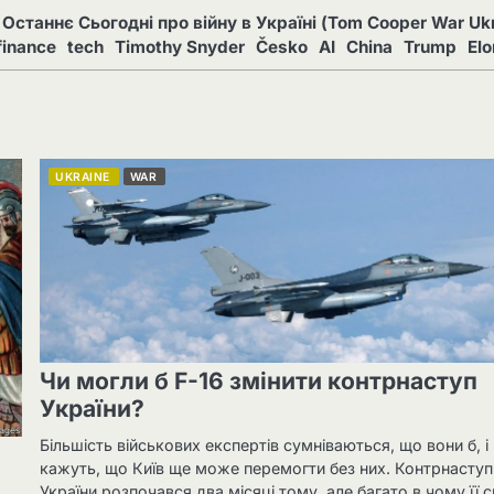
Останнє Сьогодні про війну в Україні (Tom Cooper War Ukr
finance
tech
Timothy Snyder
Česko
AI
China
Trump
El
UKRAINE
WAR
Чи могли б F-16 змінити контрнаступ
України?
Більшість військових експертів сумніваються, що вони б, і
кажуть, що Київ ще може перемогти без них. Контрнаступ
України розпочався два місяці тому, але багато в чому її 