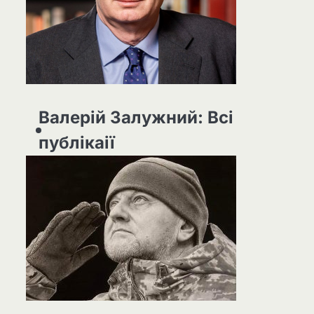
Валерій Залужний: Всі
публікаії