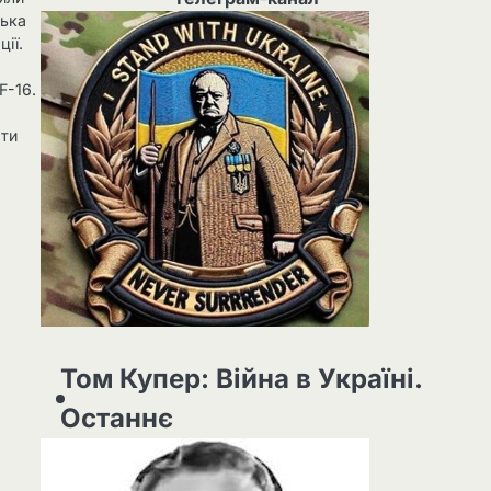
ська
ції.
F-16.
ати
Том Купер: Війна в Україні.
Останнє