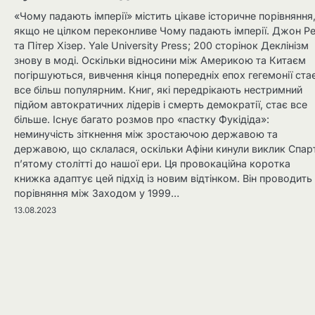
«Чому падають імперії» містить цікаве історичне порівняння
якщо не цілком переконливе Чому падають імперії. Джон Ре
та Пітер Хізер. Yale University Press; 200 сторінок Деклінізм
знову в моді. Оскільки відносини між Америкою та Китаєм
погіршуються, вивчення кінця попередніх епох гегемонії ста
все більш популярним. Книг, які передрікають нестримний
підйом автократичних лідерів і смерть демократії, стає все
більше. Існує багато розмов про «пастку Фукідіда»:
неминучість зіткнення між зростаючою державою та
державою, що склалася, оскільки Афіни кинули виклик Спарт
п’ятому столітті до нашої ери. Ця провокаційна коротка
книжка адаптує цей підхід із новим відтінком. Він проводить
порівняння між Заходом у 1999…
13.08.2023