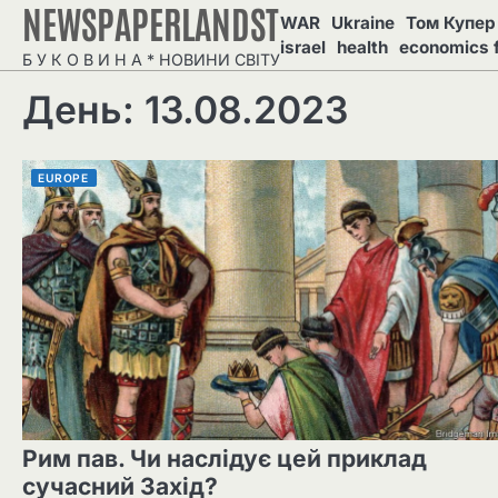
NEWSPAPERLANDST
Перейти
WAR
Ukraine
Том Купер 
до
israel
health
economics 
Б У К О В И Н А * НОВИНИ СВІТУ
вмісту
День: 13.08.2023
EUROPE
Рим пав. Чи наслідує цей приклад
сучасний Захід?