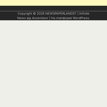
Copyright © 2026
NEWSPAPERLANDST
| Infinite
News від
Ascendoor
| На платформі
WordPress
.