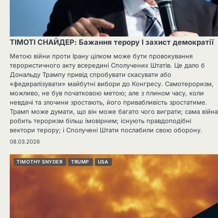
ТІМОТІ СНАЙДЕР: Бажання терору І захист демократії
Метою війни проти Ірану цілком може бути провокування
терористичного акту всередині Сполучених Штатів. Це дало б
Дональду Трампу привід спробувати скасувати або
«федералізувати» майбутні вибори до Конгресу. Самотероризм,
можливо, не був початковою метою; але з плином часу, коли
невдачі та злочини зростають, його привабливість зростатиме.
Трамп може думати, що він може багато чого виграти; сама війна
робить тероризм більш імовірним; існують правдоподібні
вектори терору; і Сполучені Штати послабили свою оборону.
08.03.2026
TIMOTHY SNYDER
TRUMP
USA