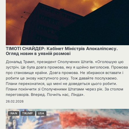
ТІМОТІ СНАЙДЕР: Кабінет Міністрів Апокаліпсису.
Огляд новин в уявній розмові
Дональд Трамп, президент Сполучених Штатів. «Оголошую цю
зустріч. Це була довга промова, яку я щойно виголосив. Промова
про становище країни. Довга промова. Не збираюся вставати і
робити це знову наступного року. Тож давайте послухаємо.
Плани переконатися, що мені не доведеться цього робити.
Плани покінчити зі Сполученими Штатами через рік. За столом
переговорів. Вперед. Почніть нас, Лінда».
26.02.2026
IRAN
TRUMP
USA