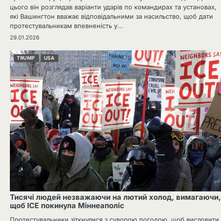
цього він розглядав варіанти ударів по командирах та установах,
які Вашингтон вважає відповідальними за насильство, щоб дати
протестувальникам впевненість у…
29.01.2026
TRUMP
USA
Тисячі людей незважаючи на лютий холод, вимагаючи,
щоб ICE покинула Міннеаполіс
Протестувальники зіткнулися з суворою погодою, щоб висловити