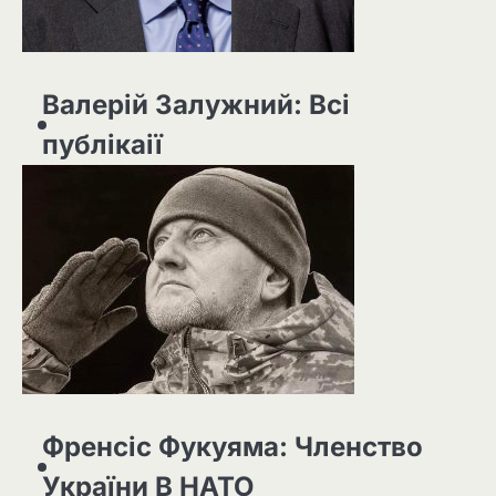
Валерій Залужний: Всі
публікаії
Френсіс Фукуяма: Членство
України В НАТО