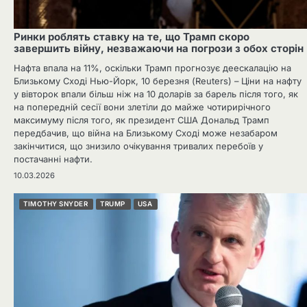
Ринки роблять ставку на те, що Трамп скоро
завершить війну, незважаючи на погрози з обох сторін
Нафта впала на 11%, оскільки Трамп прогнозує деескалацію на
Близькому Сході Нью-Йорк, 10 березня (Reuters) – Ціни на нафту
у вівторок впали більш ніж на 10 доларів за барель після того, як
на попередній сесії вони злетіли до майже чотирирічного
максимуму після того, як президент США Дональд Трамп
передбачив, що війна на Близькому Сході може незабаром
закінчитися, що знизило очікування тривалих перебоїв у
постачанні нафти.
10.03.2026
TIMOTHY SNYDER
TRUMP
USA