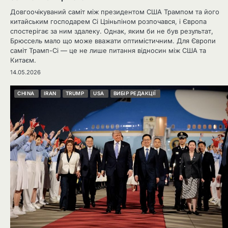
Довгоочікуваний саміт між президентом США Трампом та його
китайським господарем Сі Цзіньпіном розпочався, і Європа
спостерігає за ним здалеку. Однак, яким би не був результат,
Брюссель мало що може вважати оптимістичним. Для Європи
саміт Трамп-Сі — це не лише питання відносин між США та
Китаєм.
14.05.2026
CHINA
IRAN
TRUMP
USA
ВИБІР РЕДАКЦІЇ