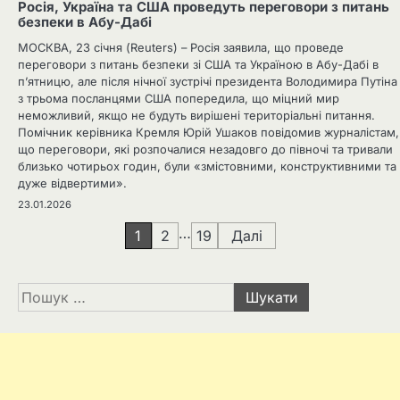
Росія, Україна та США проведуть переговори з питань
безпеки в Абу-Дабі
МОСКВА, 23 січня (Reuters) – Росія заявила, що проведе
переговори з питань безпеки зі США та Україною в Абу-Дабі в
п’ятницю, але після нічної зустрічі президента Володимира Путіна
з трьома посланцями США попередила, що міцний мир
неможливий, якщо не будуть вирішені територіальні питання.
Помічник керівника Кремля Юрій Ушаков повідомив журналістам,
що переговори, які розпочалися незадовго до півночі та тривали
близько чотирьох годин, були «змістовними, конструктивними та
дуже відвертими».
23.01.2026
Навігація
…
1
2
19
Далі
записів
Пошук: