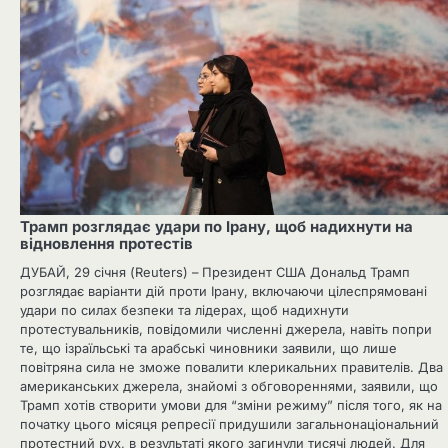
Трамп розглядає удари по Ірану, щоб надихнути на
відновлення протестів
ДУБАЙ, 29 січня (Reuters) – Президент США Дональд Трамп
розглядає варіанти дій проти Ірану, включаючи цілеспрямовані
удари по силах безпеки та лідерах, щоб надихнути
протестувальників, повідомили численні джерела, навіть попри
те, що ізраїльські та арабські чиновники заявили, що лише
повітряна сила не зможе повалити клерикальних правителів. Два
американських джерела, знайомі з обговореннями, заявили, що
Трамп хотів створити умови для “зміни режиму” після того, як на
початку цього місяця репресії придушили загальнонаціональний
протестний рух, в результаті якого загинули тисячі людей. Для