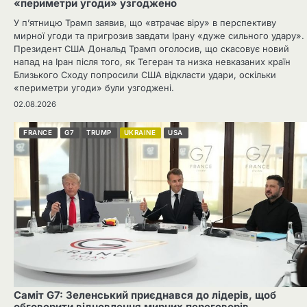
«периметри угоди» узгоджено
У п’ятницю Трамп заявив, що «втрачає віру» в перспективу
мирної угоди та пригрозив завдати Ірану «дуже сильного удару».
Президент США Дональд Трамп оголосив, що скасовує новий
напад на Іран після того, як Тегеран та низка невказаних країн
Близького Сходу попросили США відкласти удари, оскільки
«периметри угоди» були узгоджені.
02.08.2026
FRANCE
G7
TRUMP
UKRAINE
USA
Саміт G7: Зеленський приєднався до лідерів, щоб