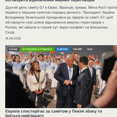
обговорити відновлення мирних переговорів
Другий день саміту G7 в Евіані, Франція, триває. Війна Росії проти
України є першим пунктом порядку денного. Президент України
Володимир Зеленський приєднався до лідерів на саміті G7, щоб
обговорити нові шляхи відновлення мирних переговорів з
Росією, які зайшли в глухий кут через конфлікт на Близькому
Сході.
16.06.2026
CHINA
ECONOMICS FINANCE
EUROPE
TRUMP
USA
Європа спостерігає за самітом у Пекіні збоку та
боїться найгіршого