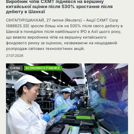
Виробник чіпів CXMT піднявся на вершину
китайської оцінки після 530% зростання після
дебюту в Шанхаї
СІНГАПУР/ШАНХАЙ, 27 липня (Reuters) – Акції CXMT Corp
(688825.SS) зросли більш ніж на 500% після свого дебюту в
Шанхаї в понеділок після найбільшого IPO в Азії цього року,
що вивело виробника чіпів на вершину китайського
фондового ринку за оцінкою, незважаючи на нещодавній
розпродаж світових технологічних акцій.
27.07.2026
CHINA
ECONOMICS FINANCE