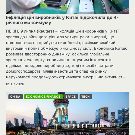
Інфляція цін виробників у Китаї підскочила до 4-
річного максимуму
ПЕКІН, 9 липня (Reuters) – Інфляція цін виробників у Китаї
зросла до найвищого рівня за чотири роки в червні, що
створює тиск на прибутки виробників, оскільки слабкий
внутрішній попит обмежує їхню цінову силу. Економіка Китаю
розвиває двосторонню динаміку, оскільки глобальне
зростання експорту, спричинене штучним інтелектом,
піднімає передове виробництво, тоді як слабкі витрати
домогосподарств, мляві інвестиції та спад на ринку
нерухомості продовжують стримувати внутрішню активність.
09.07.2026
CHINA
ECONOMICS FINANCE
SPACE
TECH