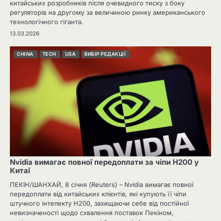
китайських розробників після очевидного тиску з боку
регуляторів на другому за величиною ринку американського
технологічного гіганта.
13.03.2026
CHINA
TECH
USA
ВИБІР РЕДАКЦІЇ
Nvidia вимагає повної передоплати за чіпи H200 у
Китаї
ПЕКІН/ШАНХАЙ, 8 січня (Reuters) – Nvidia вимагає повної
передоплати від китайських клієнтів, які купують її чіпи
штучного інтелекту H200, захищаючи себе від постійної
невизначеності щодо схвалення поставок Пекіном,