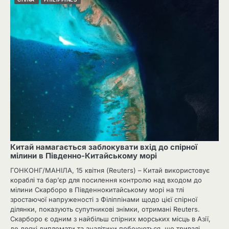
Китай намагається заблокувати вхід до спірної
мілини в Південно-Китайському морі
ГОНКОНГ/МАНІЛА, 15 квітня (Reuters) – Китай використовує
кораблі та бар’єр для посилення контролю над входом до
мілини Скарборо в Південнокитайському морі на тлі
зростаючої напруженості з Філіппінами щодо цієї спірної
ділянки, показують супутникові знімки, отримані Reuters.
Скарборо є одним з найбільш спірних морських місць в Азії,
де деякі дипломати та аналітики побоюються, що тривалі