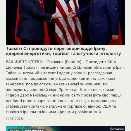
Трамп і Сі проведуть переговори щодо Ірану,
ядерної енергетики, торгівлі та штучного інтелекту
ВАШИНГТОН/ПЕКІН, 10 травня (Reuters) – Президент США
Дональд Трамп і президент Китаю Сі Цзіньпін обговорять Іран,
Тайвань, штучний інтелект і ядерну зброю, розглядаючи
можливість продовження угоди щодо критично важливих
мінералів, повідомляють американські чиновники, які
анонсують дводенний візит Трампа до Китаю цього тижня.
Лідери двох найбільших економік світу проведуть свої перші
особисті переговори за понад шість місяців, намагаючись
стабілізувати зв’язки, напружені торгівлею, війною США та
Ізраїлю з Іраном та іншими сферами розбіжностей.
11.05.2026
CHINA
PHILIPPINES