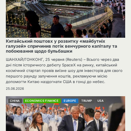
Китайський поштовх у розвитку «майбутніх
галузей» спричинив потік венчурного капіталу та
побоювання щодо бульбашки
ШАНХАЙ/ГОНКОНГ, 25 червня (Reuters) – Всього через два
дні після історичного дебюту SpaceX на ринку, китайський
космічний стартап провів виїзне шоу для інвесторів для свого
першого раунду залучення коштів, рекламуючи місію
допомогти Китаю наздогнати США в гонці до небес.
25.06.2026
CHINA
ECONOMICS FINANCE
EUROPE
TRUMP
USA