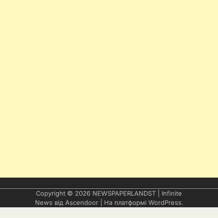
Copyright © 2026
NEWSPAPERLANDST
| Infinite
News від
Ascendoor
| На платформі
WordPress
.