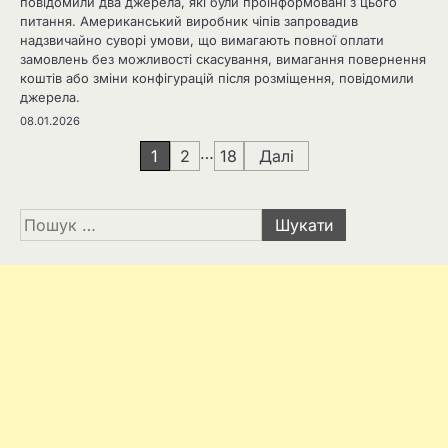
повідомили два джерела, які були проінформовані з цього
питання. Американський виробник чіпів запровадив
надзвичайно суворі умови, що вимагають повної оплати
замовлень без можливості скасування, вимагання повернення
коштів або зміни конфігурацій після розміщення, повідомили
джерела.
08.01.2026
Навігація
…
1
2
18
Далі
записів
Пошук: