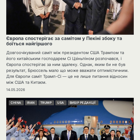
Європа спостерігає за самітом у Пекіні збоку та
боїться найгіршого
Довгоочікуваний саміт між президентом США Трампом та
його китайським господарем Сі Цзіньпіном розпочався, і
Європа спостерігає за ним здалеку. Однак, яким би не був
результат, Брюссель мало що може вважати оптимістичним.
Для Європи саміт Трамп-Сі — це не лише питання відносин
між США та Китаєм.
14.05.2026
CHINA
IRAN
TRUMP
USA
ВИБІР РЕДАКЦІЇ