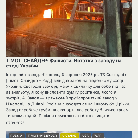
ТІМОТІ СНАЙДЕР: Фашисти. Нотатки з заводу на
сході України
Інтерпайп-завод, Нікополь, 6 вересня 2025 р., TS Сьогодні я
[Тімоті Снайдер – Ред.] відвідав завод на південному сході
України. Сьогодні ввечері, маючи хвилинку для себе під час
авіанальоту, я хочу висловити думку робітника, якого я
зустрів, А. Завод — вражаючий трубопрокатний завод у
Нікополі, на Дніпрі. Росіяни знаходяться на іншому боці річки.
Завод виробляє труби на експорт і дає роботу близько трьом
тисячам людей. Росіяни намагаються його знищити.
07.09.2025
RUSSIA
TIMOTHY SNYDER
UKRAINE
USA
WAR