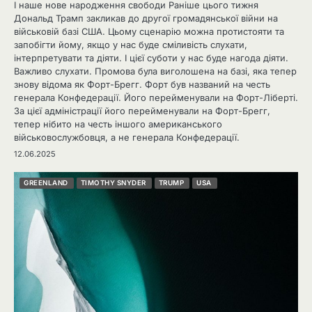
І наше нове народження свободи Раніше цього тижня
Дональд Трамп закликав до другої громадянської війни на
військовій базі США. Цьому сценарію можна протистояти та
запобігти йому, якщо у нас буде сміливість слухати,
інтерпретувати та діяти. І цієї суботи у нас буде нагода діяти.
Важливо слухати. Промова була виголошена на базі, яка тепер
знову відома як Форт-Брегг. Форт був названий на честь
генерала Конфедерації. Його перейменували на Форт-Ліберті.
За цієї адміністрації його перейменували на Форт-Брегг,
тепер нібито на честь іншого американського
військовослужбовця, а не генерала Конфедерації.
12.06.2025
GREENLAND
TIMOTHY SNYDER
TRUMP
USA