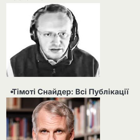
Тімоті Снайдер: Всі Публікації