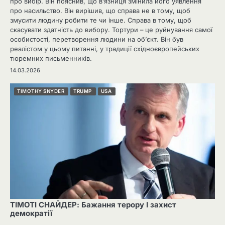
про вибір. Він пояснив, що в’язниця змінила його уявлення
про насильство. Він вирішив, що справа не в тому, щоб
змусити людину робити те чи інше. Справа в тому, щоб
скасувати здатність до вибору. Тортури – це руйнування самої
особистості, перетворення людини на об’єкт. Він був
реалістом у цьому питанні, у традиції східноєвропейських
тюремних письменників.
14.03.2026
TIMOTHY SNYDER
TRUMP
USA
ТІМОТІ СНАЙДЕР: Бажання терору І захист
демократії