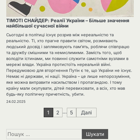
ТІМОТІ СНАЙДЕР: Реалії України – Більше значення
найбільшої сучасної війни
Сьогодні в політиці існує розрив між нереальністю та
реальністю. Ті, хто прагне правити світом, розмивають
людський досвід і заплямовують пам’ять, роблячи співпрацю
та дружбу смішними та немислимими. Замість того, щоб
володіти істинами, ми повинні служити самотніми вузлами в
мережі влади. Україна протистоїть нереальній війні.
Передумовою для вторгнення Путін є те, що України не існує.
Немає ні держави, ні нації. Україна – це лише непорозуміння,
яке можна виправити насильством і пропагандою. І тому
країну мали окупувати, дітей перевиховати, а всіх, хто мав
будь-яку політичну причетність, убити.
24.02.2025
Навігація
…
1
2
5
Далі
записів
Пошук: