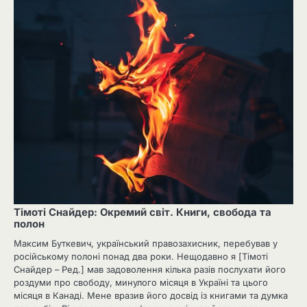
Тімоті Снайдер: Окремий світ. Книги, свобода та
полон
Максим Буткевич, український правозахисник, перебував у
російському полоні понад два роки. Нещодавно я [Тімоті
Снайдер – Ред.] мав задоволення кілька разів послухати його
роздуми про свободу, минулого місяця в Україні та цього
місяця в Канаді. Мене вразив його досвід із книгами та думка