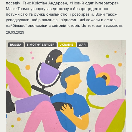
посаді». Ганс Крістіан Андерсен, «Новий одяг імператора»
Маск-Трамп успадкував державу з безпрецедентною
потужністю та функціональністю, і розбирає її. Вони також
успадкували набір альянсів і відносин, які лежали в основі
найбільшої економіки в світовій історії. Це теж вони ламають.
29.03.2025
RUSSIA
TIMOTHY SNYDER
UKRAINE
WAR