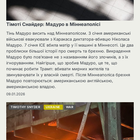
Тімоті Снайдер: Мадуро в Міннеаполісі
Тінь Мадуро висить над Міннеаполісом. 3 січня американські
військові евакуювали з Каракаса диктатора-вбивцю Ніколаса
Мадуро. 7 січня ICE вбила матір у її машині в Міннесоті. Це два
проблиски більшої історії про смерть та брехню. Викрадення
Мадуро було пов’язане не з називанням його злочинів, а з їх
ігноруванням. Найгірше, що зробив Мадуро, це те, що
починає робити Трамп: вбивати мирних жителів та
звинувачувати їх у власній смерті. Після Міннеаполіса брехня
Мадуро повторюється: американською англійською,
американською владою.
09.01.2026
TIMOTHY SNYDER
UKRAINE
WAR