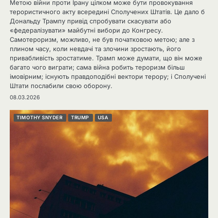
Метою війни проти Ірану цілком може бути провокування
терористичного акту всередині Сполучених Штатів. Це дало б
Дональду Трампу привід спробувати скасувати або
«федералізувати» майбутні вибори до Конгресу.
Самотероризм, можливо, не був початковою метою; але з
плином часу, коли невдачі та злочини зростають, його
привабливість зростатиме. Трамп може думати, що він може
багато чого виграти; сама війна робить тероризм більш
імовірним; існують правдоподібні вектори терору; і Сполучені
Штати послабили свою оборону.
08.03.2026
TIMOTHY SNYDER
TRUMP
USA