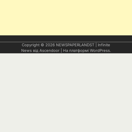
Copyright © 2026
NEWSPAPERLANDST
| Infinite
News від
Ascendoor
| На платформі
WordPress
.