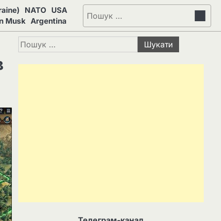
aine)
NATO
USA
Пошук:
on Musk
Argentina
Пошук:
в
Телеграм-канал