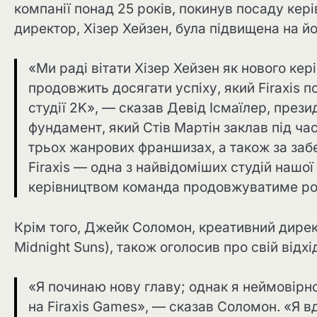
компанії понад 25 років, покинув посаду кері
директор, Хізер Хейзен, була підвищена на йо
«Ми раді вітати Хізер Хейзен як нового кері
продовжить досягати успіху, який Firaxis 
студії 2K», — сказав Девід Ісмаїлер, презид
фундамент, який Стів Мартін заклав під час
трьох жанрових франшизах, а також за забе
Firaxis — одна з найвідоміших студій нашої к
керівництвом команда продовжуватиме роб
Крім того, Джейк Соломон, креативний дире
Midnight Suns), також оголосив про свій відхід 
«Я починаю нову главу; однак я неймовірно
на Firaxis Games», — сказав Соломон. «Я в