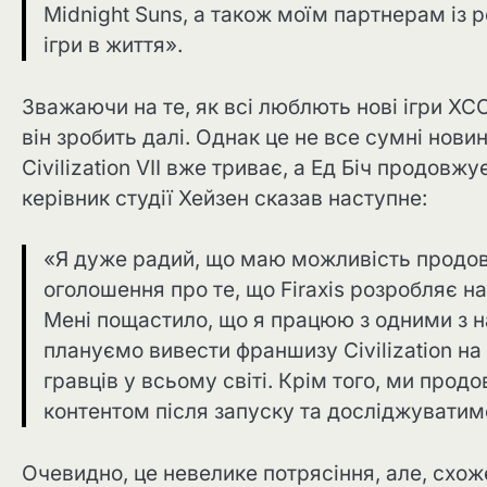
Midnight Suns, а також моїм партнерам із р
ігри в життя».
Зважаючи на те, як всі люблють нові ігри XC
він зробить далі. Однак це не все сумні нови
Civilization VII вже триває, а Ед Біч продов
керівник студії Хейзен сказав наступне:
«Я дуже радий, що маю можливість продов
оголошення про те, що Firaxis розробляє на
Мені пощастило, що я працюю з одними з на
плануємо вивести франшизу Civilization на
гравців у всьому світі. Крім того, ми про
контентом після запуску та досліджуватим
Очевидно, це невелике потрясіння, але, схо