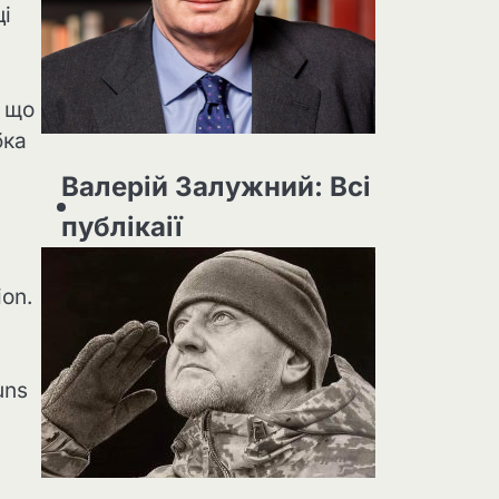
ці
, що
бка
Валерій Залужний: Всі
публікаії
ion.
uns