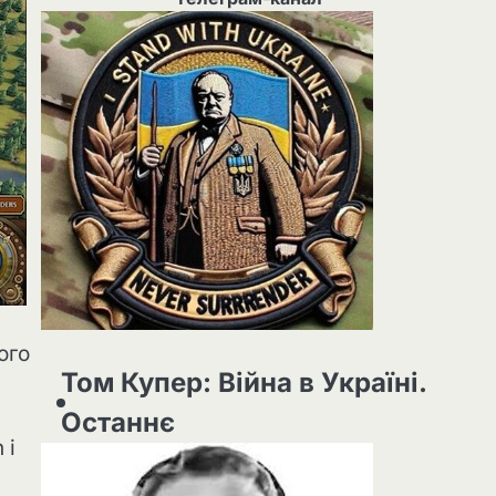
ого
Том Купер: Війна в Україні.
Останнє
 і
у