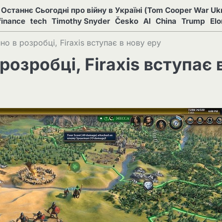
Останнє Сьогодні про війну в Україні (Tom Cooper War Ukr
finance
tech
Timothy Snyder
Česko
AI
China
Trump
El
ійно в розробці, Firaxis вступає в нову еру
в розробці, Firaxis вступає 