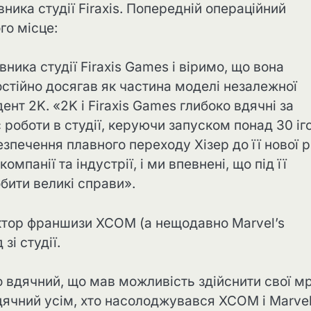
вника студії Firaxis. Попередній операційний
го місце:
вника студії Firaxis Games і віримо, що вона
постійно досягав як частина моделі незалежної
ент 2K. «2K і Firaxis Games глибоко вдячні за
 роботи в студії, керуючи запуском понад 30 іг
зпечення плавного переходу Хізер до її нової р
омпанії та індустрії, і ми впевнені, що під її
ити великі справи».
ктор франшизи XCOM (а нещодавно Marvel’s
зі студії.
 вдячний, що мав можливість здійснити свої мр
дячний усім, хто насолоджувався XCOM і Marvel