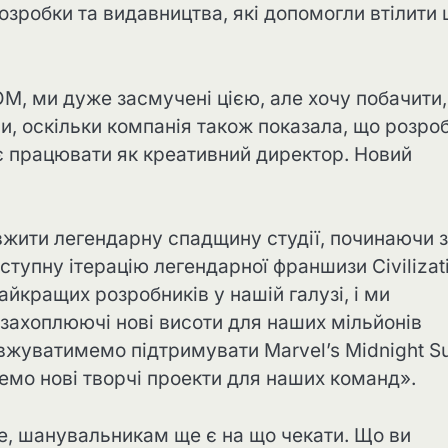
озробки та видавництва, які допомогли втілити 
OM, ми дуже засмучені цією, але хочу побачити
ни, оскільки компанія також показала, що розро
жує працювати як креативний директор. Новий
жити легендарну спадщину студії, починаючи з
ступну ітерацію легендарної франшизи Civilizat
йкращих розробників у нашій галузі, і ми
 захоплюючі нові висоти для наших мільйонів
довжуватимемо підтримувати Marvel’s Midnight S
емо нові творчі проекти для наших команд».
же, шанувальникам ще є на що чекати. Що ви