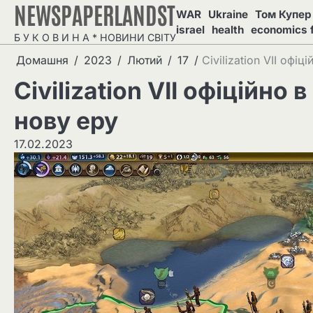
NEWSPAPERLANDST
Перейти
WAR
Ukraine
Том Купер 
до
israel
health
economics 
Б У К О В И Н А * НОВИНИ СВІТУ
вмісту
Домашня
2023
Лютий
17
Civilization VII офіц
Civilization VII офіційно 
нову еру
17.02.2023