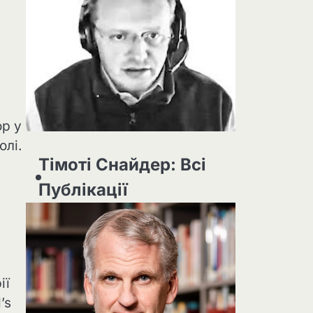
ор у
олі.
Тімоті Снайдер: Всі
Публікації
ії
’s