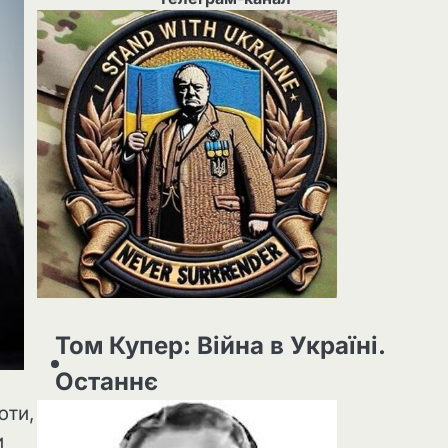
Том Купер: Війна в Україні.
Останнє
юти,
и