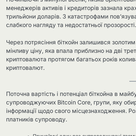
менеджерів активів і кредиторів зазнала кра
трильйони доларів. З катастрофами пов’язув
слабкого нагляду та недостатньої прозорості
Через потрясіння біткойн залишився золоти
мінливу ціну, яка впала приблизно на дві тр
криптовалюта протягом багатьох років колив
криптовалют.
Поточна вартість і потенціал біткойна в май
супроводжуючих Bitcoin Core, групи, яку обир
інформації щодо свого місцезнаходження. Р
платників супроводу.