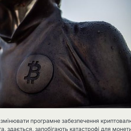
я змінювати програмне забезпечення криптовал
а, здається, запобігають катастрофі для монет