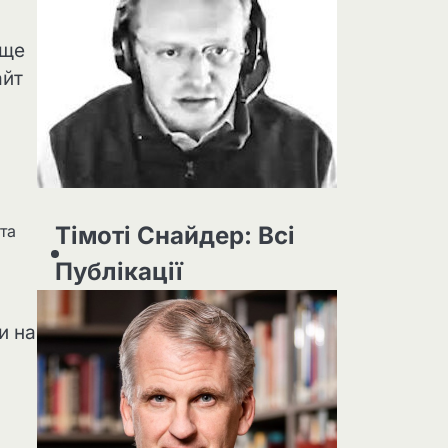
 ще
айт
Тімоті Снайдер: Всі
та
Публікації
и на