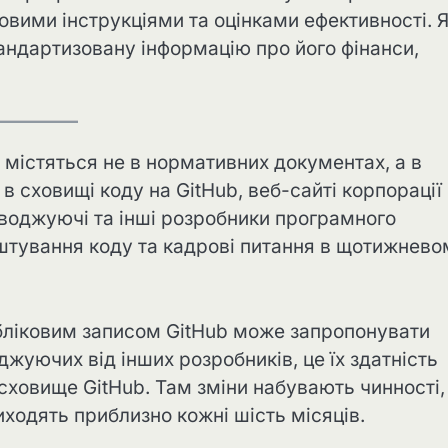
вими інструкціями та оцінками ефективності. 
тандартизовану інформацію про його фінанси,
 містяться не в нормативних документах, а в
в сховищі коду на GitHub, веб-сайті корпорації
роводжуючі та інші розробники програмного
штування коду та кадрові питання в щотижнево
 обліковим записом GitHub може запропонувати
оджуючих від інших розробників, це їх здатність
 сховище GitHub. Там зміни набувають чинності,
ходять приблизно кожні шість місяців.