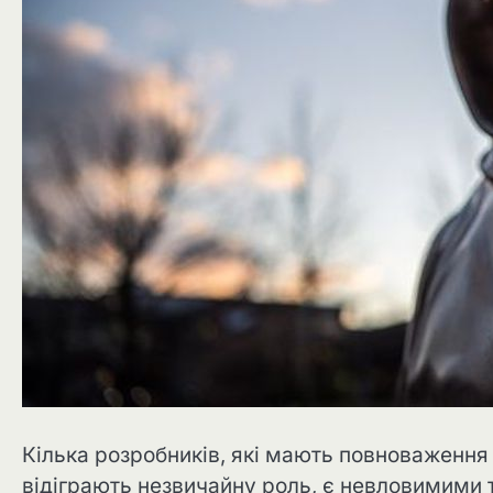
Кілька розробників, які мають повноваженн
відіграють незвичайну роль, є невловимими т