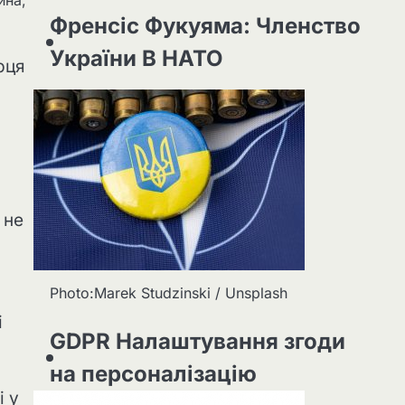
йна,
Френсіс Фукуяма: Членство
України В НАТО
рця
 не
Photo:Marek Studzinski / Unsplash
і
GDPR Налаштування згоди
на персоналізацію
і у