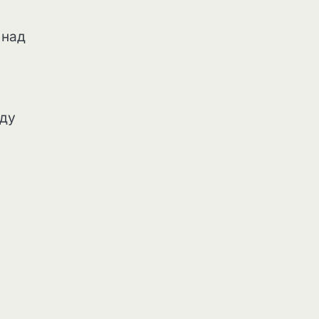
 над
оду