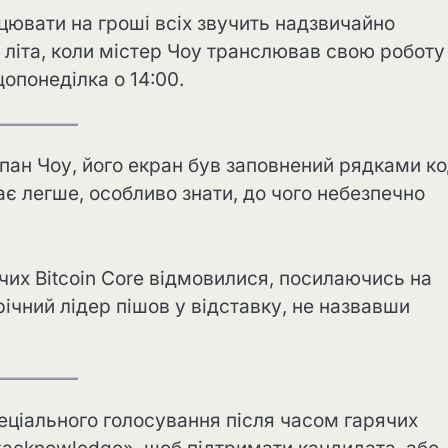
цювати на гроші всіх звучить надзвичайно
 літа, коли містер Чоу транслював свою роботу
опонеділка о 14:00.
пан Чоу, його екран був заповнений рядками к
ає легше, особливо знати, до чого небезпечно
чих Bitcoin Core відмовилися, посилаючись на
річний лідер пішов у відставку, не назвавши
ціального голосування після часом гарячих