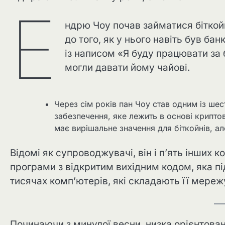
Е
ндрю Чоу почав займатися біткойн
до того, як у нього навіть був ба
із написом «Я буду працювати за
могли давати йому чайові.
Через сім років пан Чоу став одним із шес
забезпечення, яке лежить в основі крипто
має вирішальне значення для біткойнів, а
Відомі як супроводжувачі, він і п’ять інших 
програми з відкритим вихідним кодом, яка п
тисячах комп’ютерів, які складають її мереж
Починаючи з минулої весни, низка орієнтова