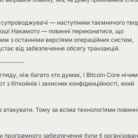
о виправили помилку, яка, на думку прихильників бітко
 супроводжувачі — наступники таємничого тво
тоші Накамото — повинні переконатися, що
им з останніми версіями операційних систем,
стає від забезпечення обсягу транзакцій.
ду, ніж багато хто думає, і Bitcoin Core нічим
 з біткойнів і захисник конфіденційності, який
 атакувати. Тому за всіма технологіями повинн
ки програмного забезпечення були б організован