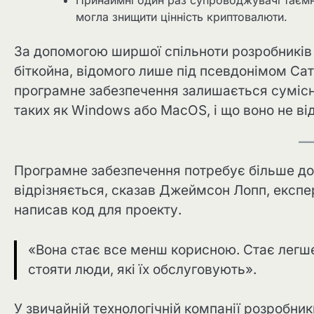
Принаймні один раз супроводжувачі таємн
могла знищити цінність криптовалюти.
За допомогою ширшої спільноти розробників
біткойна, відомого лише під псевдонімом Са
програмне забезпечення залишається сумісн
таких як Windows або MacOS, і що воно не від
Програмне забезпечення потребує більше догля
відрізняється, сказав Джеймсон Лопп, експерт
написав код для проекту.
«Вона стає все менш корисною. Стає легше
стояти люди, які їх обслуговують».
У звичайній технологічній компанії розробни