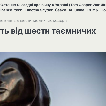
Останнє Сьогодні про війну в Україні (Tom Cooper War Ukr
finance
tech
Timothy Snyder
Česko
AI
China
Trump
El
алежить від шести таємничих кодерів
ть від шести таємничих