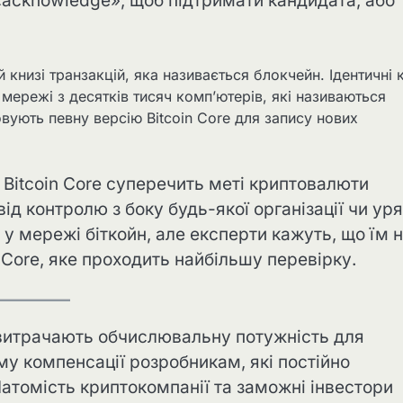
 «acknowledge», щоб підтримати кандидата, або
 книзі транзакцій, яка називається блокчейн. Ідентичні к
 мережі з десятків тисяч комп’ютерів, які називаються
ують певну версію Bitcoin Core для запису нових
Bitcoin Core суперечить меті криптовалюти
д контролю з боку будь-якої організації чи уря
у мережі біткойн, але експерти кажуть, що їм 
 Core, яке проходить найбільшу перевірку.
витрачають обчислювальну потужність для
му компенсації розробникам, які постійно
томість криптокомпанії та заможні інвестори