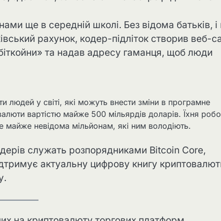
ами ще в середній школі. Без відома батьків, і
нківський рахунок, кодер-підліток створив веб-с
 біткойни» та надав адресу гаманця, щоб люди
ти людей у світі, які можуть внести зміни в програмне
валюти вартістю майже 500 мільярдів доларів. Їхня робо
ле майже невідома мільйонам, які ним володіють.
кодерів служать розпорядниками Bitcoin Core,
ідтримує актуальну цифрову книгу криптовалют
у.
них на криптовалюту торгових платформ,