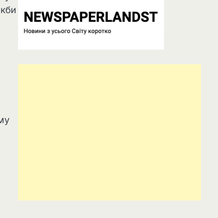
Якби
му