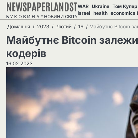
NEWSPAPERLANDST
Перейти
WAR
Ukraine
Том Купер 
до
israel
health
economics 
Б У К О В И Н А * НОВИНИ СВІТУ
вмісту
Домашня
2023
Лютий
16
Майбутнє Bitcoin з
Майбутнє Bitcoin залежи
кодерів
16.02.2023