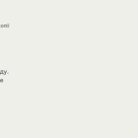
опії
ду.
не