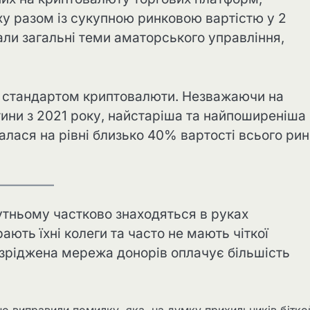
ху разом із сукупною ринковою вартістю у 2
али загальні теми аматорського управління,
.
м стандартом криптовалюти. Незважаючи на
етини з 2021 року, найстаріша та найпоширеніша
алася на рівні близько 40% вартості всього ри
бутньому частково знаходяться в руках
ають їхні колеги та часто не мають чіткої
озріджена мережа донорів оплачує більшість