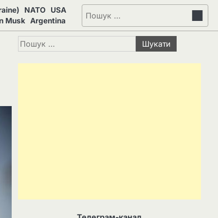
aine)
NATO
USA
Пошук:
on Musk
Argentina
Пошук:
Телеграм-канал