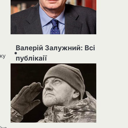
Валерій Залужний: Всі
нку
публікаії