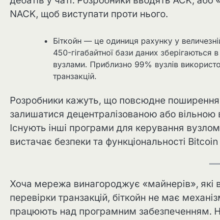
дебатів у чаті. Розробники вводять ACK, або
NACK, щоб виступати проти нього.
Біткойн — це одиниця рахунку у величезній
450-гігабайтної бази даних зберігаються в
вузлами. Приблизно 99% вузлів використов
транзакцій.
Розробники кажуть, що повсюдне поширення 
залишатися децентралізованою або вільною ві
Існують інші програми для керування вузлом 
вистачає безпеки та функціональності Bitcoin
Хоча мережа винагороджує «майнерів», які 
перевірки транзакцій, біткойн не має механіз
працюють над програмним забезпеченням. На