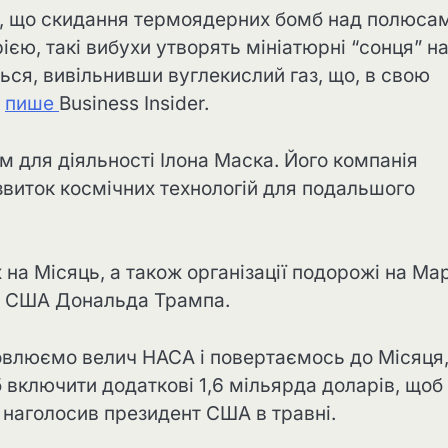
і, що скидання термоядерних бомб над полюса
рією, такі вибухи утворять мініатюрні “сонця” н
ься, вивільнивши вуглекислий газ, що, в свою
,
пише
Business Insider.
м для діяльності Ілона Маска. Його компанія
звиток космічних технологій для подальшого
на Місяць, а також організації подорожі на Ма
та США Дональда Трампа.
новлюємо велич НАСА і повертаємось до Місяця,
 включити додаткові 1,6 мільярда доларів, щоб
 наголосив президент США в травні.