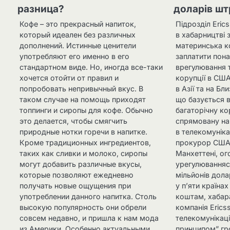
разница?
доларів шт
Кофе – это прекрасный напиток,
Підрозділ Eric
который идеален без различных
в хабарництві 
дополнений. Истинные ценители
материнська к
употребляют его именно в его
заплатити пона
стандартном виде. Но, иногда все-таки
врегулювання 
хочется отойти от правил и
корупції в США
попробовать непривычный вкус. В
в Азії та на Бл
таком случае на помощь приходят
що базується в
топпинги и сиропы для кофе. Обычно
багаторічну ко
это делается, чтобы смягчить
спрямовану на 
природные нотки горечи в напитке.
в телекомуніка
Кроме традиционных ингредиентов,
прокурор США
таких как сливки и молоко, сиропы
Манхеттені, о
могут добавить различные вкусы,
урегулюванняс
которые позволяют ежедневно
мільйонів дола
получать новые ощущения при
у п’яти країна
употреблении данного напитка. Столь
коштам, хабар
высокую популярность они обрели
компанія Erics
совсем недавно, и пришла к нам мода
телекомунікаці
из Америки. Особенно актуальными
принципом” гр