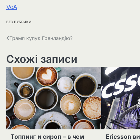
VoA
БЕЗ РУБРИКИ
Навігація
Трамп купує Гренландію?
записів
Схожі записи
Топпинг и сироп – в чем
Ericsson в