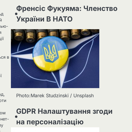
Френсіс Фукуяма: Членство
ьд
України В НАТО
й
Нью-
я
ії
і
ься в
ї
рд,
Photo:Marek Studzinski / Unsplash
оти
GDPR Налаштування згоди
том
рнет-
на персоналізацію
му
и