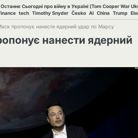
Останнє Сьогодні про війну в Україні (Tom Cooper War Ukr
finance
tech
Timothy Snyder
Česko
AI
China
Trump
El
Маск пропонує нанести ядерний удар по Марсу
ропонує нанести ядерний