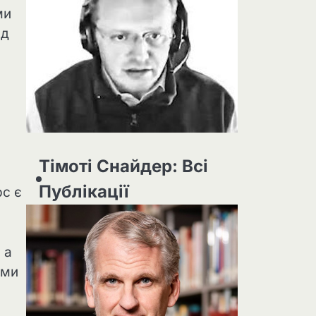
ми
ад
Тімоті Снайдер: Всі
Публікації
рс є
 а
 ми