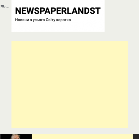
асль…