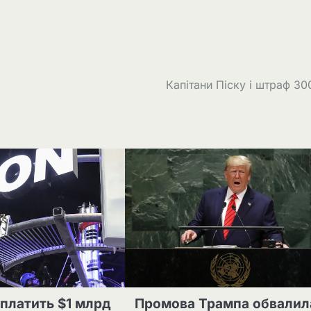
Капітани Піску і штраф 3
иплатить $1 млрд
Промова Трампа обвалил