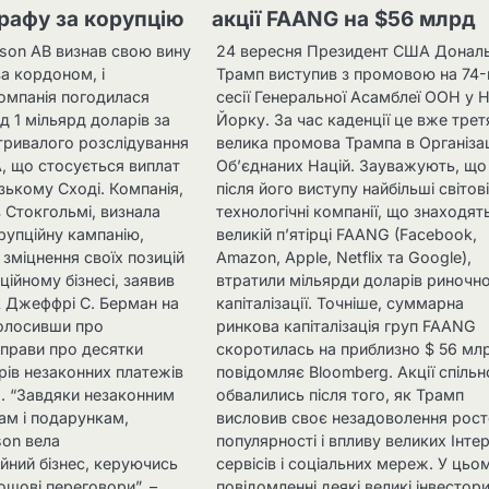
рафу за корупцію
акції FAANG на $56 млрд
sson AB визнав свою вину
24 вересня Президент США Донал
за кордоном, і
Трамп виступив з промовою на 74-
омпанія погодилася
сесії Генеральної Асамблеї ООН у 
д 1 мільярд доларів за
Йорку. За час каденції це вже трет
тривалого розслідування
велика промова Трампа в Організац
, що стосується виплат
Об’єднаних Націй. Зауважують, що
изькому Сході. Компанія,
після його виступу найбільші світов
 Стокгольмі, визнала
технологічні компанії, що знаходят
рупційну кампанію,
великій п’ятірці FAANG (Facebook,
зміцнення своїх позицій
Amazon, Apple, Netflix та Google),
ційному бізнесі, заявив
втратили мільярди доларів риночно
 Джеффрі С. Берман на
капіталізації. Точніше, суммарна
голосивши про
ринкова капіталізація груп FAANG
прави про десятки
скоротилась на приблизно $ 56 мл
рів незаконних платежів
повідомляє Bloomberg. Акції спільн
х . “Завдяки незаконним
обвалились після того, як Трамп
ам і подарункам,
висловив своє незадоволення рос
son вела
популярності і впливу великих Інте
йний бізнес, керуючись
сервісів і соціальних мереж. У цьо
ошові переговори”, –
повідомленні деякі великі інвестор