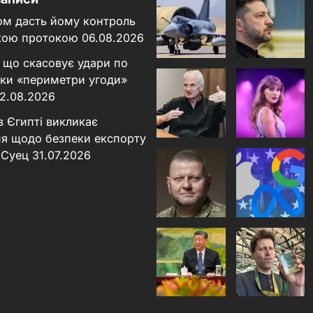
ном дасть йому контроль
кою протокою
06.08.2026
 що скасовує удари по
льки «периметри угоди»
2.08.2026
в Єгипті викликає
я щодо безпеки експорту
 Суец
31.07.2026