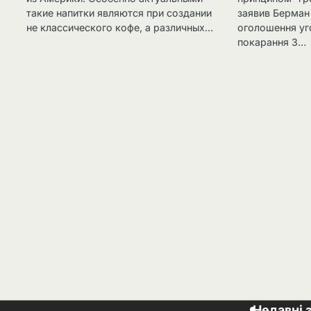
такие напитки являются при создании
заявив Берман 
не классического кофе, а различных…
оголошення уг
покарання З…
Недавні 