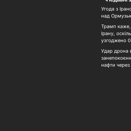
Угода з Іра
над Ормузь
Трамп каже,
Ірану, оскі
узгоджено
0
Удар дрона 
занепокоєнн
нафти через