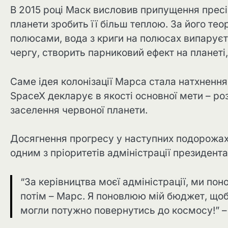
В 2015 році Маск висловив припущення прес
планети зробить її більш теплою. За його тео
полюсами, вода з криги на полюсах випаруєт
чергу, створить парниковий ефект на планеті
Саме ідея колонізації Марса стала натхнення
SpaceX декларує в якості основної мети – ро
заселення червоної планети.
Досягнення прогресу у наступних подорожах 
одним з пріоритетів адміністрації президен
“За керівництва моєї адміністрації, ми по
потім – Марс. Я поновлюю мій бюджет, щоб
могли потужно повернутись до космосу!” –