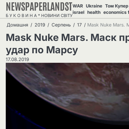
NEWSPAPERLANDST
Перейти
WAR
Ukraine
Том Купер 
до
israel
health
economics 
Б У К О В И Н А * НОВИНИ СВІТУ
вмісту
Домашня
2019
Серпень
17
Mask Nuke Mars. 
Mask Nuke Mars. Маск п
удар по Марсу
17.08.2019