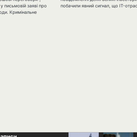
у письмовій заяві про
побачили явний сигнал, що IT-отр
оди. Кримінальне
записи