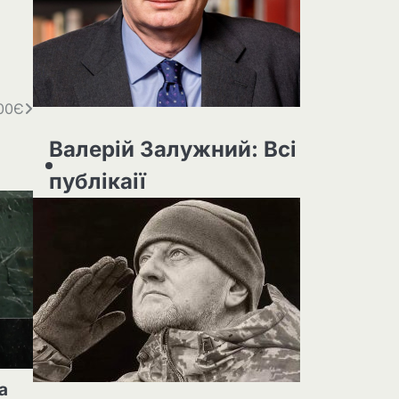
000Є
Валерій Залужний: Всі
публікаії
а