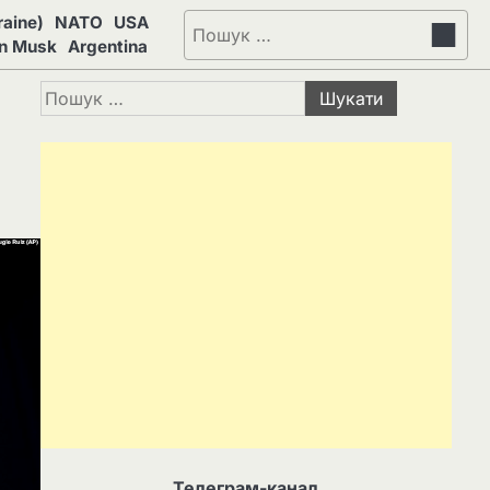
aine)
NATO
USA
Пошук:
on Musk
Argentina
Пошук:
Телеграм-канал