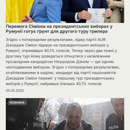
Перемога Сіміона на президентських виборах у
Румунії готує ґрунт для другого туру трилера
Згідно з попередніми результатами, лідер партії AUR
Джордже Сіміон лідирує на президентських виборах у
Румунії, отримавши 40,1% голосів. Тепер через два тижні у
другому турі йому доведеться зіткнутися з незалежним
прозахідним кандидатом Нікушором Даном — ще одним
несподіваним вибором. Згідно з попередніми результатами,
опублікованими в неділю, кандидат від партії націоналістів
Джордже Сіміон переміг у першому турі президентських
виборів у Румунії, набравши близько 40,1% голосів.
05.05.2025
ROMANIA