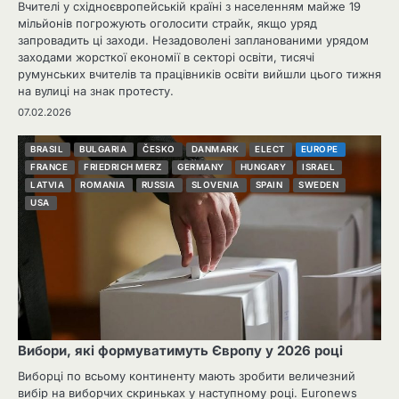
Вчителі у східноєвропейській країні з населенням майже 19
мільйонів погрожують оголосити страйк, якщо уряд
запровадить ці заходи. Незадоволені запланованими урядом
заходами жорсткої економії в секторі освіти, тисячі
румунських вчителів та працівників освіти вийшли цього тижня
на вулиці на знак протесту.
07.02.2026
BRASIL
BULGARIA
ČESKO
DANMARK
ELECT
EUROPE
FRANCE
FRIEDRICH MERZ
GERMANY
HUNGARY
ISRAEL
LATVIA
ROMANIA
RUSSIA
SLOVENIA
SPAIN
SWEDEN
USA
Вибори, які формуватимуть Європу у 2026 році
Виборці по всьому континенту мають зробити величезний
вибір на виборчих скриньках у наступному році. Euronews