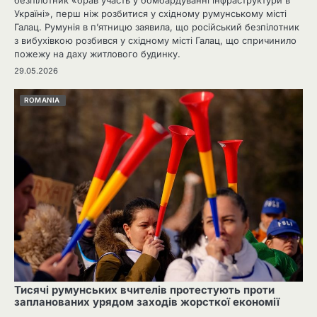
безпілотник «брав участь у бомбардуванні інфраструктури в
Україні», перш ніж розбитися у східному румунському місті
Галац. Румунія в п’ятницю заявила, що російський безпілотник
з вибухівкою розбився у східному місті Галац, що спричинило
пожежу на даху житлового будинку.
29.05.2026
ROMANIA
Тисячі румунських вчителів протестують проти
запланованих урядом заходів жорсткої економії