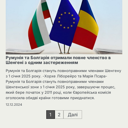
Румунія та Болгарія отримали повне членство в
Шенгені з одним застереженням
Румунія та Болгарія стануть повноправними членами Шенгену
з 1 січня 2025 року. -Хорхе Ліборейро та Марія Псара-
Румунія та Болгарія стануть повноправними членами
Шенгенської зони з 1 січня 2025 року, завершуючи процес,
який бере початок у 2011 році, коли Європейська комісія
оголосила обидві країни готовими приєднатися.
12.12.2024
Навігація
1
2
Далі
записів