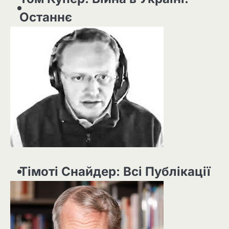
Останнє
Тімоті Снайдер: Всі Публікації