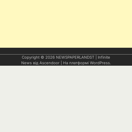
Copyright © 2026
NEWSPAPERLANDST
| Infinite
News від
Ascendoor
| На платформі
WordPress
.