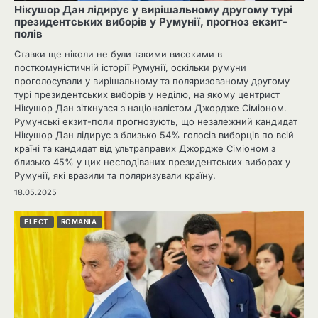
Нікушор Дан лідирує у вирішальному другому турі
президентських виборів у Румунії, прогноз екзит-
полів
Ставки ще ніколи не були такими високими в
посткомуністичній історії Румунії, оскільки румуни
проголосували у вирішальному та поляризованому другому
турі президентських виборів у неділю, на якому центрист
Нікушор Дан зіткнувся з націоналістом Джордже Сіміоном.
Румунські екзит-поли прогнозують, що незалежний кандидат
Нікушор Дан лідирує з близько 54% ​​голосів виборців по всій
країні та кандидат від ультраправих Джордже Сіміоном з
близько 45% у цих несподіваних президентських виборах у
Румунії, які вразили та поляризували країну.
18.05.2025
ELECT
ROMANIA