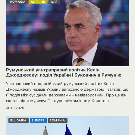
ROMANIA
UKRAINE
WAR
Румунський ультраправий політик Келін
Джорджеску: поділ України і Буковину в Румунію
Ультраправий проросійський румунський політик Келін
Джорджеску назвав Україну вигаданою державою і заявив, що
її поділ між сусідніми державами – невідворотний. Про це він
сказав під час дискусії з журналістом Іоном Кристою.
30.01.2025
BULGARIA
EUROPE
ROMANIA