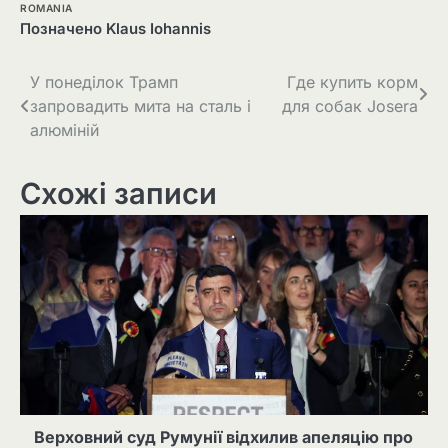
ROMANIA
Позначено
Klaus Iohannis
Навігація
У понеділок Трамп
Где купить корм
запровадить мита на сталь і
для собак Josera
записів
алюміній
Схожі записи
Верховний суд Румунії відхилив апеляцію про