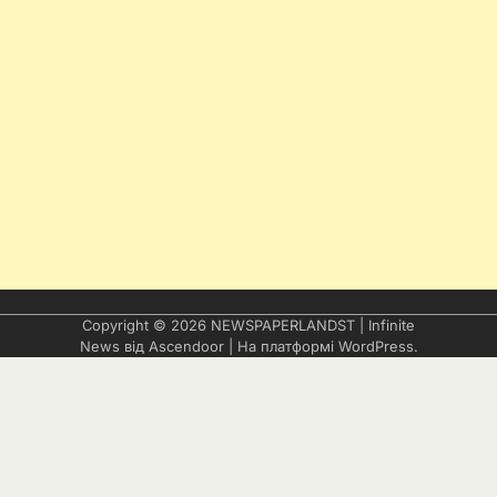
Copyright © 2026
NEWSPAPERLANDST
| Infinite
News від
Ascendoor
| На платформі
WordPress
.