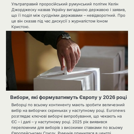
Ультраправий проросійський румунський політик Келін
Джорджеску назвав Україну вигаданою державою і заявив,
що її поділ між сусідніми державами – невідворотний. Про
це він сказав під час дискусії з журналістом Іоном
Кристою.
Вибори, які формуватимуть Європу у 2026 році
Виборці по всьому континенту мають зробити величезний
вибір на виборчих скриньках у наступному році. Euronews
розглядає ключові виборчі випробування, що чекають на
ЄС – і далі – у наступному році. 2025 рік виявився
переломним для виборів з високими ставками по всьому
Європейському Союзу. Румунія опинилася в центрі