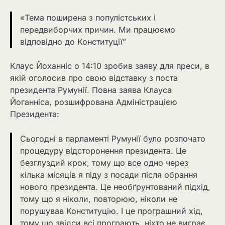
«Тема поширена з популістських і
передвиборчих причин. Ми працюємо
відповідно до Конституції”
Клаус Йоханніс о 14:10 зробив заяву для преси, в
якій оголосив про свою відставку з поста
президента Румунії. Повна заява Клауса
Йоганніса, розшифрована Адміністрацією
Президента:
Сьогодні в парламенті Румунії було розпочато
процедуру відсторонення президента. Це
безглуздий крок, тому що все одно через
кілька місяців я піду з посади після обрання
нового президента. Це необґрунтований підхід,
тому що я ніколи, повторюю, ніколи не
порушував Конституцію. І це програшний хід,
тому що звідси всі програють, ніхто не виграє.