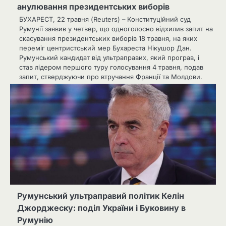
анулювання президентських виборів
БУХАРЕСТ, 22 травня (Reuters) – Конституційний суд
Румунії заявив у четвер, що одноголосно відхилив запит на
скасування президентських виборів 18 травня, на яких
переміг центристський мер Бухареста Нікушор Дан.
Румунський кандидат від ультраправих, який програв, і
став лідером першого туру голосування 4 травня, подав
запит, стверджуючи про втручання Франції та Молдови.
Румунський ультраправий політик Келін
Джорджеску: поділ України і Буковину в
Румунію