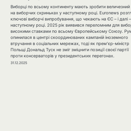
Виборці по всьому континенту мають зробити величезний 
на виборчих скриньках у наступному році. Euronews розг
ключові виборчі випробування, що чекають на ЄС – і далі –
наступному році. 2025 рік виявився переломним для вибор
високими ставками по всьому Європейському Союзу. Ру
опинилася в центрі скоординованих кампаній іноземного
втручання в соціальних мережах, тоді як прем’єр-міністр
Польщі Дональд Туск не зміг зміцнити позиції своєї партії
проти консерваторів у президентських перегонах.
31.12.2025