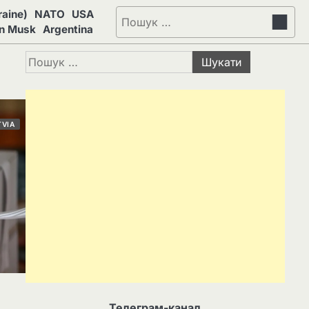
aine)
NATO
USA
Пошук:
on Musk
Argentina
Пошук:
TVIA
Телеграм-канал