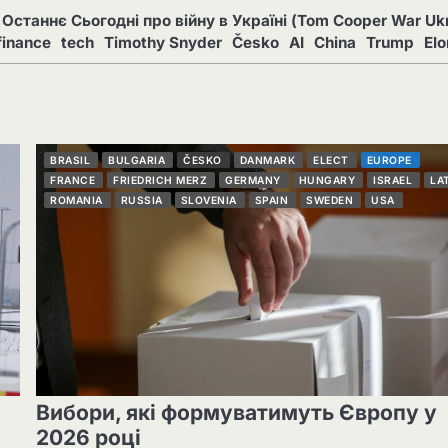
Останнє Сьогодні про війну в Україні (Tom Cooper War Ukr
finance
tech
Timothy Snyder
Česko
AI
China
Trump
El
BRASIL
BULGARIA
ČESKO
DANMARK
ELECT
EUROPE
FRANCE
FRIEDRICH MERZ
GERMANY
HUNGARY
ISRAEL
LA
ROMANIA
RUSSIA
SLOVENIA
SPAIN
SWEDEN
USA
Вибори, які формуватимуть Європу у
2026 році