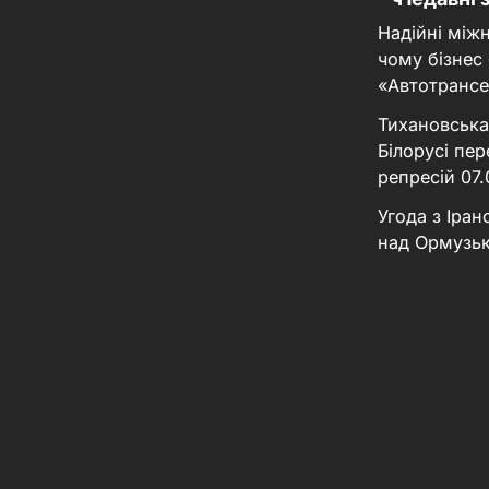
Надійні між
чому бізнес
«Автотрансе
Тихановська
Білорусі пер
репресій
07
Угода з Іра
над Ормузь