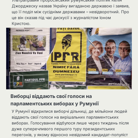
Ультраправий проросійський румунський політик Келін
Джорджеску назвав Україну вигаданою державою і заявив,
що її поділ між сусідніми державами – невідворотний. Про
це він сказав під час дискусії з журналістом Іоном
Кристою.
Виборці віддають свої голоси на
парламентських виборах у Румунії
У Румунії відкрилися виборчі дільниці, де мільйони людей
віддають свої голоси на вирішальних парламентських
виборах. Голосування відбулося лише через тиждень після
дуже суперечливого першого туру президентських
перегонів, у якому відносно невідомий кандидат-популіст