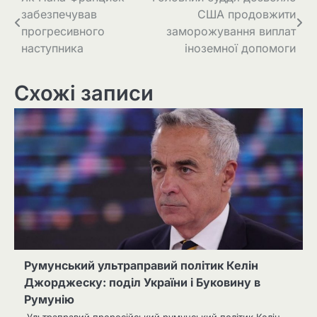
Навігація
забезпечував
США продовжити
записів
прогресивного
заморожування виплат
наступника
іноземної допомоги
Схожі записи
Румунський ультраправий політик Келін
Джорджеску: поділ України і Буковину в
Румунію