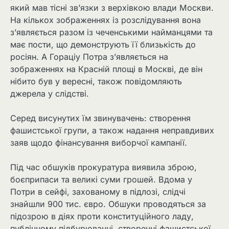
який мав тісні зв’язки з верхівкою влади Москви.
На кількох зображеннях із розслідування вона
з’являється разом із чеченськими найманцями та
має пости, що демонструють її близькість до
росіян. А Гораціу Потра з’являється на
зображеннях на Красній площі в Москві, де він
нібито був у вересні, також повідомляють
джерела у слідстві.
Серед висунутих їм звинувачень: створення
фашистської групи, а також надання неправдивих
заяв щодо фінансування виборчої кампанії.
Під час обшуків прокуратура виявила зброю,
боєприпаси та великі суми грошей. Вдома у
Потри в сейфі, захованому в підлозі, слідчі
знайшли 900 тис. євро. Обшуки проводяться за
підозрою в діях проти конституційного ладу,
публічному підбурюванні, створенні фашистської