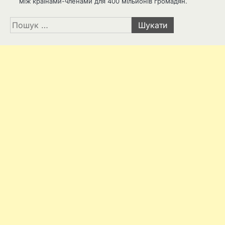
між країнами-членами для 400 мільйонів громадян.
Пошук: