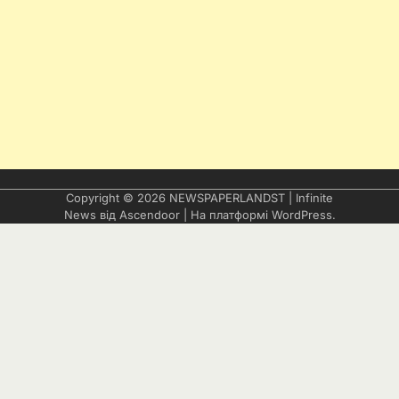
Copyright © 2026
NEWSPAPERLANDST
| Infinite
News від
Ascendoor
| На платформі
WordPress
.