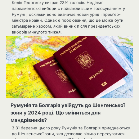
Келін Георгеску виграв 23% голосів. Недільні
парламентські вибори є найважливішим голосуванням у
Румунії, оскільки воно визначає новий уряд і прем’єр-
міністра країни. Однак є побоювання, що це може бути
затьмарене хаосом, який виник після президентських
виборів минулого тижня.
Румунія та Болгарія увійдуть до Шенгенської
зони у 2024 році. Що зміниться для
мандрівників?
З 31 березня цього року Румунія та Болгарія приєднаються
до Шенгенської зони, яка дозволяє вільно пересуватися