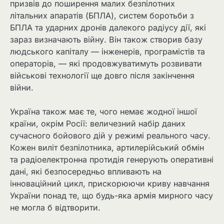
призвів до поширення малих безпілотних
літальних апаратів (БПЛА), систем боротьби з
БПЛА та ударних дронів далекого радіусу дії, які
зараз визначають війну. Він також створив базу
людського капіталу — інженерів, програмістів та
операторів, — які продовжуватимуть розвивати
військові технології ще довго після закінчення
війни.
Україна також має те, чого немає жодної іншої
країни, окрім Росії: величезний набір даних
сучасного бойового дій у режимі реального часу.
Кожен виліт безпілотника, артилерійський обмін
та радіоелектронна протидія генерують оперативні
дані, які безпосередньо впливають на
інноваційний цикл, прискорюючи криву навчання
України понад те, що будь-яка армія мирного часу
не могла б відтворити.