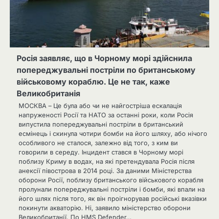
Росія заявляє, що в Чорному морі здійснила
попереджувальні постріли по британському
військовому кораблю. Це не так, каже
Великобританія
МОСКВА – Це була або чи не найгостріша ескалація
напруженості Росії та НАТО за останні роки, коли Росія
випустила попереджувальні постріли в британський
есмінець і скинула чотири бомби на його шляху, або нічого
особливого не сталося, залежно від того, з ким ви
говорили в середу. Інцидент стався в Чорному морі
поблизу Криму в водах, на які претендувала Росія після
анексії півострова в 2014 році. За даними Міністерства
оборони Росії, поблизу британського військового корабля
пролунали попереджувальні постріли і бомби, які впали на
його шлях після того, як він проігнорував російські вказівки
покинути акваторію. Ні, заявило міністерство оборони
Великобританії. По HMS Defender…