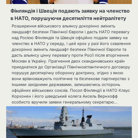
Фінляндія і Швеція подають заявку на членство
в НАТО, порушуючи десятиліття нейтралітету
Розширення військового альянсу докорінно змінить
ландшафт безпеки Північної Європи і дасть НАТО перевагу
над Росією Фінляндія та Швеція офіційно подали заявку на
членство в НАТО у середу, і цей крок у разі його схвалення
докорінно змінить ландшафт безпеки Північної Європи та
дасть альянсу цінну перевагу проти Росії після вторгнення
Москви в Україну. Прагнення двох скандинавських країн
приєднатися до Організації Північноатлантичного договору
порушує десятирічну оборонну доктрину, згідно з якою
вони врівноважують політичне та безпекове партнерство з
іншими західними державами, залишаючись осторонь
офіційних військових союзів. Посол Фінляндії в НАТО Клаус
Корхонен і його шведський колега Аксель Вернхофф
особисто вручили заявки генеральному секретарю…