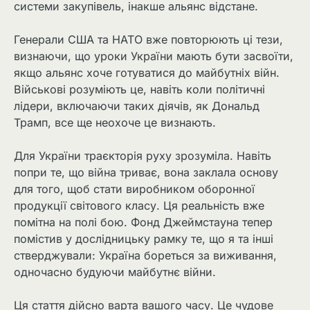
системи закупівель, інакше альянс відстане.
Генерали США та НАТО вже повторюють ці тези,
визнаючи, що уроки України мають бути засвоїти,
якщо альянс хоче готуватися до майбутніх війн.
Військові розуміють це, навіть коли політичні
лідери, включаючи таких діячів, як Дональд
Трамп, все ще неохоче це визнають.
Для України траєкторія руху зрозуміла. Навіть
попри те, що війна триває, вона заклала основу
для того, щоб стати виробником оборонної
продукції світового класу. Ця реальність вже
помітна на полі бою. Фонд Джеймстауна тепер
помістив у дослідницьку рамку те, що я та інші
стверджували: Україна бореться за виживання,
одночасно будуючи майбутнє війни.
Ця стаття дійсно варта вашого часу. Це чудове