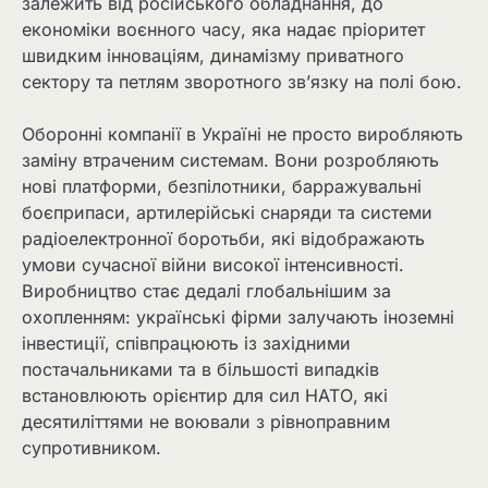
залежить від російського обладнання, до
економіки воєнного часу, яка надає пріоритет
швидким інноваціям, динамізму приватного
сектору та петлям зворотного зв’язку на полі бою.
Оборонні компанії в Україні не просто виробляють
заміну втраченим системам. Вони розробляють
нові платформи, безпілотники, барражувальні
боєприпаси, артилерійські снаряди та системи
радіоелектронної боротьби, які відображають
умови сучасної війни високої інтенсивності.
Виробництво стає дедалі глобальнішим за
охопленням: українські фірми залучають іноземні
інвестиції, співпрацюють із західними
постачальниками та в більшості випадків
встановлюють орієнтир для сил НАТО, які
десятиліттями не воювали з рівноправним
супротивником.