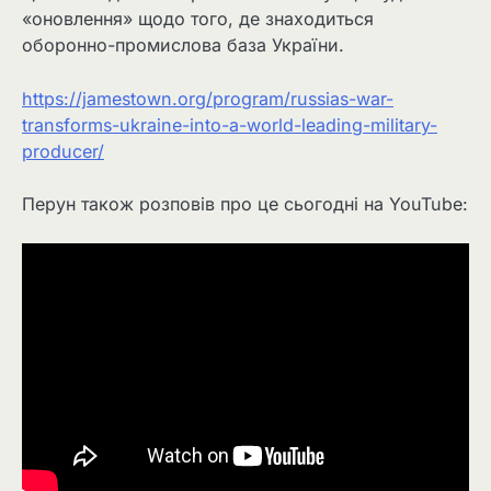
«оновлення» щодо того, де знаходиться
оборонно-промислова база України.
https://jamestown.org/program/russias-war-
transforms-ukraine-into-a-world-leading-military-
producer/
Перун також розповів про це сьогодні на YouTube: