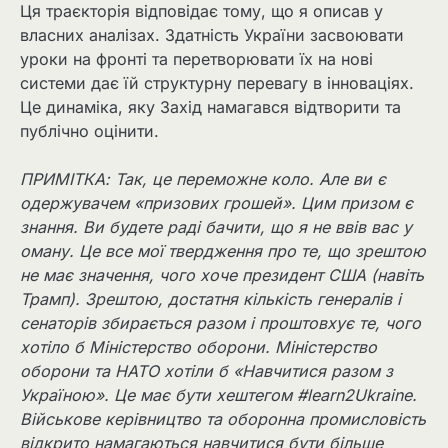
Ця траєкторія відповідає тому, що я описав у
власних аналізах. Здатність України засвоювати
уроки на фронті та перетворювати їх на нові
системи дає їй структурну перевагу в інноваціях.
Це динаміка, яку Захід намагався відтворити та
публічно оцінити.
ПРИМІТКА: Так, це переможне коло. Але ви є
одержувачем «призових грошей». Цим призом є
знання. Ви будете раді бачити, що я не ввів вас у
оману. Це все мої твердження про те, що зрештою
не має значення, чого хоче президент США (навіть
Трамп). Зрештою, достатня кількість генералів і
сенаторів збирається разом і проштовхує те, чого
хотіло б Міністерство оборони. Міністерство
оборони та НАТО хотіли б «Навчитися разом з
Україною». Це має бути хештегом #learn2Ukraine.
Військове керівництво та оборонна промисловість
відкрито намагаються навчитися бути більше