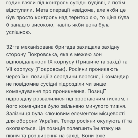
годин взяли під контроль сусідні будівлі, а потім
відступили. Мета операції невідома, але якби це
був просто контроль над територією, то ціна була
б занадто високою, навіть якби вона була
успішною.
32-га механізована бригада захищала західну
сторону Покровська, яка є межею зон
відповідальності IX корпусу (Гришине та захід) та
VII корпусу (Покровськ). Росіяни проникають
через їхні позиції з середини вересня, і командир
не повідомив сусідні підрозділи чи вище
командування про проникнення. Позиції
підрозділу розвалилися під зростаючим тиском, і
його командира було звільнено минулого тижня.
Залізниця була ключовим елементом місцевості
для оборони України. Тепер росіяни окупують її та
окопаються. Ця позиція полегшить їм атаку на
північ та розширення на захід. Вони вже