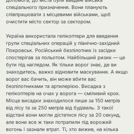
допомога, до міста були введені війська
спеціального призначення. Вони планують
співпрацювати з місцевими військами, щоб
очистити місто сектор за сектором.
Україна використала гелікоптери для введення
групи спеціальних операцій у північно-західний
Покровськ. Російський безпілотник із засідки
спостерігав за польотом. Найбільший ризик — це
бути під наглядом. Як тільки ворог знає, де ви
знаходитесь, важко відновити маскування. А якщо
ворог вас бачить, він може вбити вас
безпілотниками та артилерією. Висадка з
гелікоптерів на очах у ворога — сміливий крок.
Місце висадки знаходилося лише за 150 метрів
від лісу та за 250 метрів від будівель. З такої
відстані вони могли дістатися лісу за 20 секунд,
але вони все ж таки потрапили під ворожий
вогонь і зазнали втрат. Ті, хто вижив, на кілька