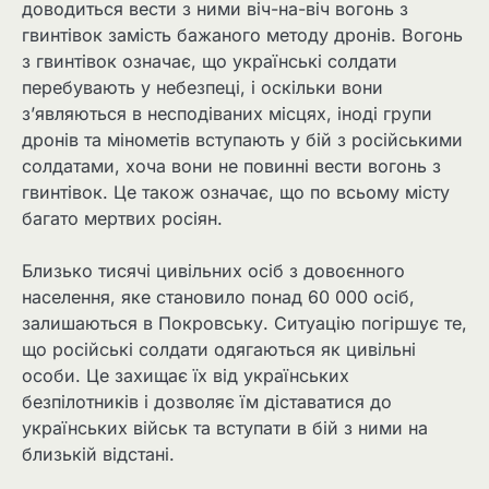
доводиться вести з ними віч-на-віч вогонь з
гвинтівок замість бажаного методу дронів. Вогонь
з гвинтівок означає, що українські солдати
перебувають у небезпеці, і оскільки вони
з’являються в несподіваних місцях, іноді групи
дронів та мінометів вступають у бій з російськими
солдатами, хоча вони не повинні вести вогонь з
гвинтівок. Це також означає, що по всьому місту
багато мертвих росіян.
Близько тисячі цивільних осіб з довоєнного
населення, яке становило понад 60 000 осіб,
залишаються в Покровську. Ситуацію погіршує те,
що російські солдати одягаються як цивільні
особи. Це захищає їх від українських
безпілотників і дозволяє їм діставатися до
українських військ та вступати в бій з ними на
близькій відстані.