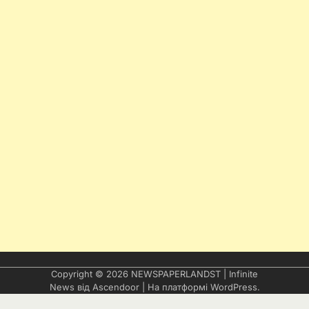
Copyright © 2026
NEWSPAPERLANDST
| Infinite
News від
Ascendoor
| На платформі
WordPress
.