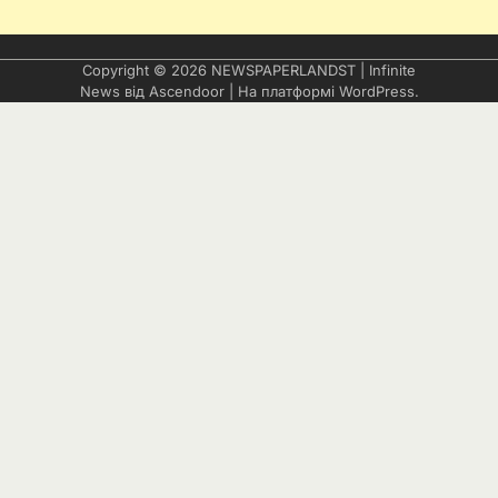
Copyright © 2026
NEWSPAPERLANDST
| Infinite
News від
Ascendoor
| На платформі
WordPress
.