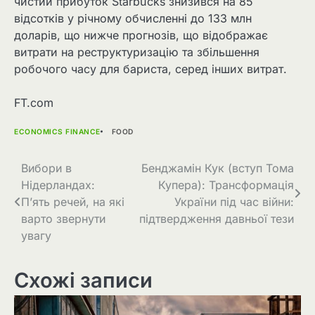
чистий прибуток Starbucks знизився на 85
відсотків у річному обчисленні до 133 млн
доларів, що нижче прогнозів, що відображає
витрати на реструктуризацію та збільшення
робочого часу для бариста, серед інших витрат.
FT.com
ECONOMICS FINANCE
FOOD
Навігація
Вибори в
Бенджамін Кук (вступ Тома
Нідерландах:
Купера): Трансформація
записів
П’ять речей, на які
України під час війни:
варто звернути
підтвердження давньої тези
увагу
Схожі записи