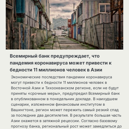
Всемирный банк предупреждает, что
пандемия коронавируса может привести к
бедности 11 миллионов человек в Азии
Экономические последствия пандемии коронавируса
могут привести к бедности 11 миллионов человек в
Восточной Азии и Тихоокеанском регионе, если не будут
приняты «срочные меры», предупредил Всемирный банк
в опубликованном в понедельник докладе. В наихудшем
сценарии, изложенном финансовым институтом в
Вашингтоне, регион может пережить самый резкий спад
за последние два десятилетия. В результате большая часть
Азии окажется в затяжной рецессии. Согласно базовому
прогнозу банка, региональный рост может замедлиться до