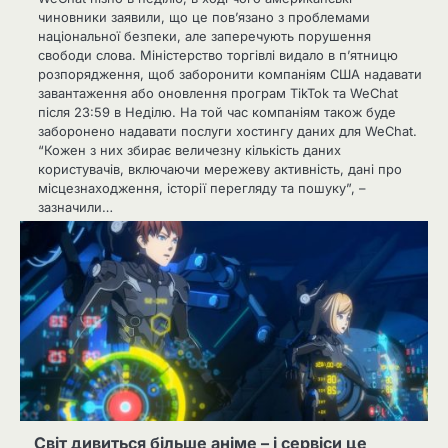
чиновники заявили, що це пов’язано з проблемами
національної безпеки, але заперечують порушення
свободи слова. Міністерство торгівлі видало в п’ятницю
розпорядження, щоб заборонити компаніям США надавати
завантаження або оновлення програм TikTok та WeChat
після 23:59 в Неділю. На той час компаніям також буде
заборонено надавати послуги хостингу даних для WeChat.
“Кожен з них збирає величезну кількість даних
користувачів, включаючи мережеву активність, дані про
місцезнаходження, історії перегляду та пошуку”, –
зазначили…
Світ дивиться більше аніме – і сервіси це