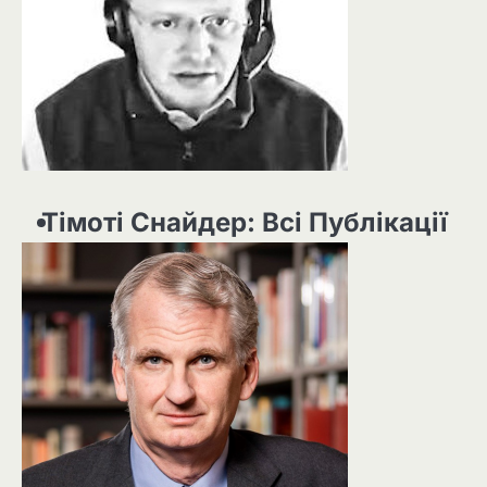
Тімоті Снайдер: Всі Публікації