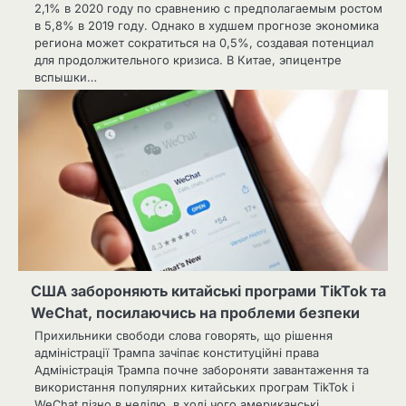
2,1% в 2020 году по сравнению с предполагаемым ростом
в 5,8% в 2019 году. Однако в худшем прогнозе экономика
региона может сократиться на 0,5%, создавая потенциал
для продолжительного кризиса. В Китае, эпицентре
вспышки…
США забороняють китайські програми TikTok та
WeChat, посилаючись на проблеми безпеки
Прихильники свободи слова говорять, що рішення
адміністрації Трампа зачіпає конституційні права
Адміністрація Трампа почне забороняти завантаження та
використання популярних китайських програм TikTok і
WeChat пізно в неділю, в ході чого американські