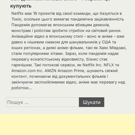
купують
Netflix має 16 проектів від своєї команди, що базується в
Токіо, оскільки цього вимагає пандемічна зацікавленність
Пандемія допомагає японським вбивцям демонів,
монстрам і роботам зробити стрибок на світовий ринок.
Анімаційне відео в японському стилі – воно ж аніме – вже
давно є нішевим смаком для шанувальників у США та
інших регіонах, а деякі аніме-фільми, такі як Хаяо Міядзакі,
стали популярними хітами. Зараз, коли пандемія надає
перевагу ескапістському відеовмісту, бізнес стає
гарячішим. Такі потокові сервіси, як Netflix Inc. NFLX та
Amazon.com Inc. AMZN Amazon Prime, шукають свіжий
контент, починаючи від документальних фільмів і
закінчуючи заспокійливими відео, аніме має перевагу над
роботою…
Пошук: