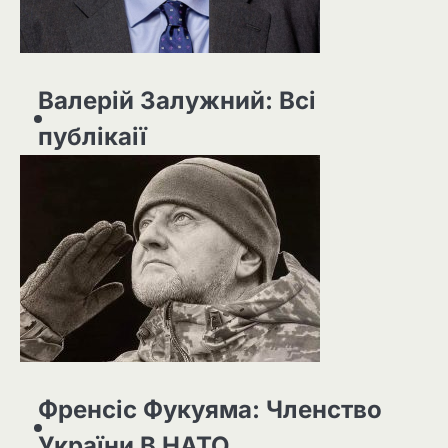
Валерій Залужний: Всі
публікаії
Френсіс Фукуяма: Членство
України В НАТО