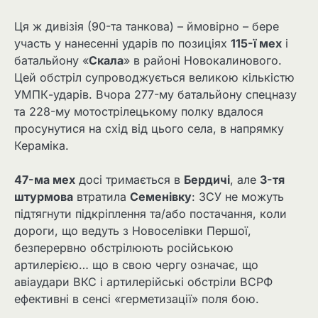
Ця ж дивізія (90-та танкова) – ймовірно – бере
участь у нанесенні ударів по позиціях
115-ї мех
і
батальйону «
Скала
» в районі Новокалинового.
Цей обстріл супроводжується великою кількістю
УМПК-ударів. Вчора 277-му батальйону спецназу
та 228-му мотострілецькому полку вдалося
просунутися на схід від цього села, в напрямку
Кераміка.
47-ма мех
досі тримається в
Бердичі
, але
3-тя
штурмова
втратила
Семенівку
: ЗСУ не можуть
підтягнути підкріплення та/або постачання, коли
дороги, що ведуть з Новоселівки Першої,
безперервно обстрілюють російською
артилерією… що в свою чергу означає, що
авіаудари ВКС і артилерійські обстріли ВСРФ
ефективні в сенсі «герметизації» поля бою.