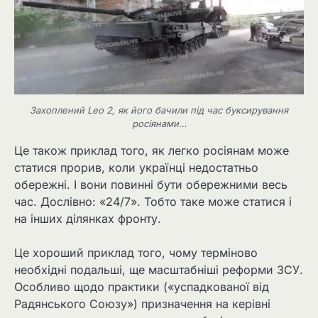
Захоплений Leo 2, як його бачили під час буксирування
росіянами…
Це також приклад того, як легко росіянам може
статися прорив, коли українці недостатньо
обережні. І вони повинні бути обережними весь
час. Дослівно: «24/7». Тобто таке може статися і
на інших ділянках фронту.
Це хороший приклад того, чому терміново
необхідні подальші, ще масштабніші реформи ЗСУ.
Особливо щодо практики («успадкованої від
Радянського Союзу») призначення на керівні