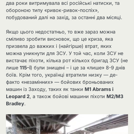
два роки витримувала всі російські натиски, та
обороною типу «ривок-ривок-поспіх»,
побудований далі на захід, за останні два місяці.
Якщо цього недостатньо, то вже зараз можна
сміливо зробити висновок, що це криза, яка
призвела до важких і (найгірше) втрат, яких
можна уникнути для ЗСУ. У той час, коли ЗСУ не
вистачає піхоти, кілька рот кількох бригад ЗСУ (не
лише
115-ї
) були знищені – і це за «лише» 8-9 днів
боїв. Крім того, українці втратили низку — де-
факто «незамінних» — бойових броньованих
машин із Заходу, таких як танки
M1 Abrams і
Leopard 2
, а також бойові машини піхоти
M2/M3
Bradley
.