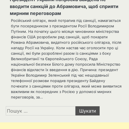
вводити санкцій до Абрамовича, щоб сприяти
мирним переговорам
Російський олігарх, який потрапив під санкції, намагається
бути посередником з президентом Росії Володимиром
Путіним. На початку цього місяця чиновники міністерства
фінансів США розробили ряд санкцій, щоб покарати
Романа Абрамовича, видатного російського олігарха, після
нападу Росії на Україну. Коли настав час оголосити про ці
санкції, які були розроблені разом із санкціями з боку
Великобританії та Європейського Союзу, Рада
національної безпеки Білого дому попросила Міністерство
фінансів відкласти їх введення в дію. Причина: президент
України Володимир Зеленський під час нещодавньої
телефонної розмови порадив президенту Байдену
почекати з санкціями проти олігарха, який може виявитися
важливим як посередник з Росією у допомозі мирних
переговорів, за…
Пошук: