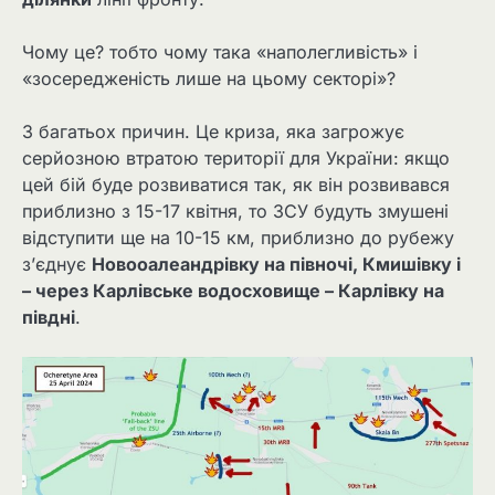
Чому це? тобто чому така «наполегливість» і
«зосередженість лише на цьому секторі»?
З багатьох причин. Це криза, яка загрожує
серйозною втратою території для України: якщо
цей бій буде розвиватися так, як він розвивався
приблизно з 15-17 квітня, то ЗСУ будуть змушені
відступити ще на 10-15 км, приблизно до рубежу
з’єднує
Новооалеандрівку на півночі, Кмишівку і
– через Карлівське водосховище – Карлівку на
півдні
.