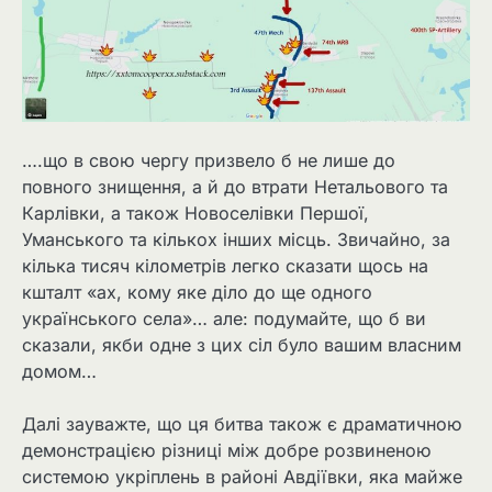
….що в свою чергу призвело б не лише до
повного знищення, а й до втрати Нетальового та
Карлівки, а також Новоселівки Першої,
Уманського та кількох інших місць. Звичайно, за
кілька тисяч кілометрів легко сказати щось на
кшталт «ах, кому яке діло до ще одного
українського села»… але: подумайте, що б ви
сказали, якби одне з цих сіл було вашим власним
домом…
Далі зауважте, що ця битва також є драматичною
демонстрацією різниці між добре розвиненою
системою укріплень в районі Авдіївки, яка майже