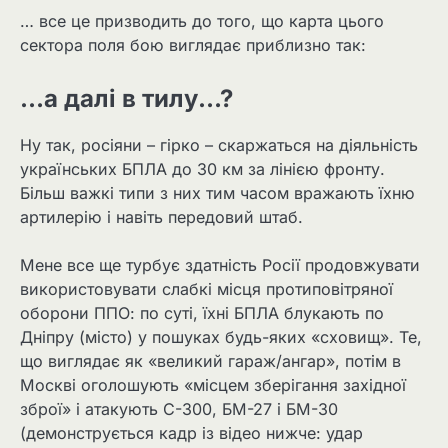
… все це призводить до того, що карта цього
сектора поля бою виглядає приблизно так:
…а далі в тилу…?
Ну так, росіяни – гірко – скаржаться на діяльність
українських БПЛА до 30 км за лінією фронту.
Більш важкі типи з них тим часом вражають їхню
артилерію і навіть передовий штаб.
Мене все ще турбує здатність Росії продовжувати
використовувати слабкі місця протиповітряної
оборони ППО: по суті, їхні БПЛА блукають по
Дніпру (місто) у пошуках будь-яких «сховищ». Те,
що виглядає як «великий гараж/ангар», потім в
Москві оголошують «місцем зберігання західної
зброї» і атакують С-300, БМ-27 і БМ-30
(демонструється кадр із відео нижче: удар