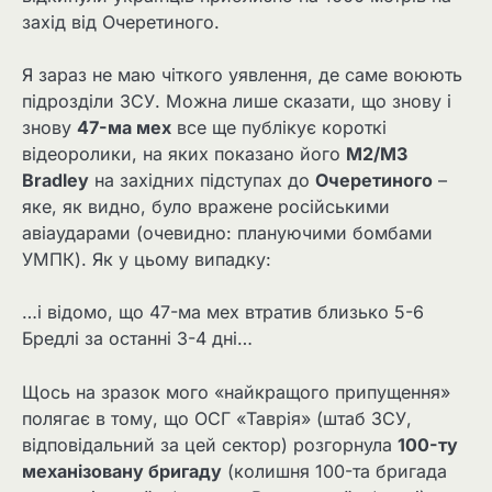
захід від Очеретиного.
Я зараз не маю чіткого уявлення, де саме воюють
підрозділи ЗСУ. Можна лише сказати, що знову і
знову
47-ма мех
все ще публікує короткі
відеоролики, на яких показано його
M2/M3
Bradley
на західних підступах до
Очеретиного
–
яке, як видно, було вражене російськими
авіаударами (очевидно: плануючими бомбами
УМПК). Як у цьому випадку:
…і відомо, що 47-ма мех втратив близько 5-6
Бредлі за останні 3-4 дні…
Щось на зразок мого «найкращого припущення»
полягає в тому, що ОСГ «Таврія» (штаб ЗСУ,
відповідальний за цей сектор) розгорнула
100-ту
механізовану бригаду
(колишня 100-та бригада