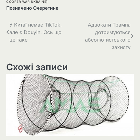
COOPER WAR UKRAINE)
Позначено
Очеретине
Навігація
У Китаї немає TikTok,
Адвокати Трампа
але є Douyin. Ось що
дотримуються
записів
це таке
абсолютистського
захисту
Схожі записи