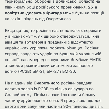
територіальної оборони з Волинської області) на
північному боці російського проникнення.
25-а
повітряно-десантна бригада
може бути на позиції
на захід і південь від Очеретиного.
Якщо це так, то росіяни навіть не мають переваги
у військах «3:1», як широко стверджується: їхня
авіація та артилерія в поєднанні з відсутністю
українських укріплень роблять різницю. Росіяни
справді завдають ударів по будь-якій українській
позиції, насамперед плануючими бомбами УМПК,
а також з реактивними системами залпового
вогню (РСЗВ) БМ-21, БМ-27 і БМ-30.
На південь від
Очеретиного
росіяни завдали
десятка залпів із РСЗВ та кілька авіаударів по
Соловйовому. Потім напали і захопили більшу
частину зруйнованого села. Я припускаю, що для
цього вони залучили частини 90-ї танкової дивізії.