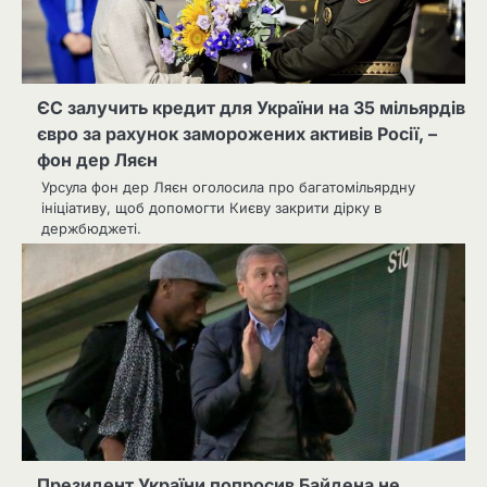
ЄС залучить кредит для України на 35 мільярдів
євро за рахунок заморожених активів Росії, –
фон дер Ляєн
Урсула фон дер Ляєн оголосила про багатомільярдну
ініціативу, щоб допомогти Києву закрити дірку в
держбюджеті.
Президент України попросив Байдена не