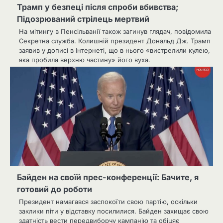
Трамп у безпеці після спроби вбивства;
Підозрюваний стрілець мертвий
На мітингу в Пенсільванії також загинув глядач, повідомила
Секретна служба. Колишній президент Дональд Дж. Трамп
заявив у дописі в Інтернеті, що в нього «вистрелили кулею,
яка пробила верхню частину» його вуха.
Байден на своїй прес-конференції: Бачите, я
готовий до роботи
Президент намагався заспокоїти свою партію, оскільки
заклики піти у відставку посилилися. Байден захищає свою
здатність вести передвиборчу кампанію та обіцяє