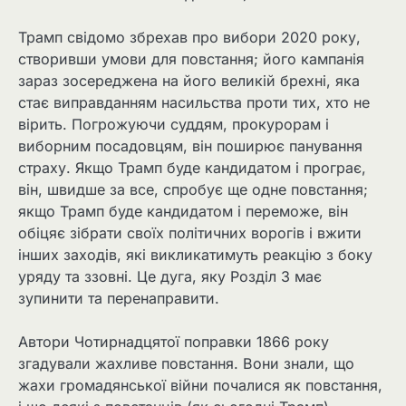
Трамп свідомо збрехав про вибори 2020 року,
створивши умови для повстання; його кампанія
зараз зосереджена на його великій брехні, яка
стає виправданням насильства проти тих, хто не
вірить. Погрожуючи суддям, прокурорам і
виборним посадовцям, він поширює панування
страху. Якщо Трамп буде кандидатом і програє,
він, швидше за все, спробує ще одне повстання;
якщо Трамп буде кандидатом і переможе, він
обіцяє зібрати своїх політичних ворогів і вжити
інших заходів, які викликатимуть реакцію з боку
уряду та ззовні. Це дуга, яку Розділ 3 має
зупинити та перенаправити.
Автори Чотирнадцятої поправки 1866 року
згадували жахливе повстання. Вони знали, що
жахи громадянської війни почалися як повстання,