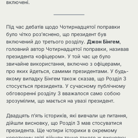
включені.
Під час дебатів щодо Чотирнадцятої поправки
було чітко роз’яснено, що президент був
включений до третього розділу.
Джон Бінгем
,
головний автор Чотирнадцятої поправки, називав
президента «офіцером». У той час це було
звичайне використання, включно з офіцерами,
про яких йдеться, самими президентами. У будь-
якому випадку Бінгем також сказав, що Розділ 3
стосується президента. У сучасному публічному
обговоренні розділу 3 вважалося само собою
зрозумілим, що мається на увазі президент.
Двадцять п’ять істориків, які вивчали це питання,
дійшли висновку, що Розділ 3 мав стосуватися
президента. Ще чотири історики в окремому
короткому звіті дійшли точно такого ж висновку.