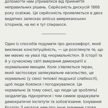
допомогти нам утриматися від прийняття
неправильних рішень. Серйозність дискусій 1866
року освіжає. Ця серйозність проявляється в двох
видатних записках amicus американських
істориків, на які я тут спираюся.
Один із способів подумати про дискомфорт, який
викликає конституційність, — це розглянути те, що
ми маємо на увазі під «нормальністю». В історії та
й у сучасному світі вмирання демократії є
нормальним явищем. Коли з’являється тиран,
який застосовує залякувальне насильство, це
нормально (у сенсі типової людської слабкості),
щоб люди боялися і погоджувалися. Це
нормально (в тому сенсі, що люди це зроблять)
заздалегідь підкорятися і тим самим зраджувати
демократичні інститути та зобов’язання. Існування
Розділу 3 нагадує нам про інше значення слова