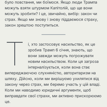
було повстання, ми боїмося. Якщо люди Трампа
можуть взяти штурмом Капітолій, що ще вони
можуть зробити? І це, звичайно, вибір: закон чи
страх. Якщо ми знову і знову піддаємося страху,
закон зрештою поступиться.
Т
і, хто застосовує насильство, як це
зробив Трамп 6 січня, знають, що
вони завжди можуть погрожувати
новим насильством. Коли ця загроза
інтерналізується, коли вона стає
випереджаючою слухняністю, авторитаризм на
шляху. Дійсно, коли ми вирішуємо ухилятися від
закону через страх, ми беремо участь у цій владі.
Коли ми наводимо юридичні аргументи, щоб
виправдати свої страхи, ми активно прискорюємо
це.