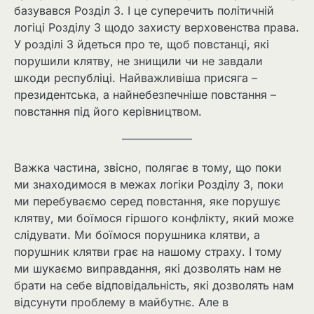
базувався Розділ 3. І це суперечить політичній
логіці Розділу 3 щодо захисту верховенства права.
У розділі 3 йдеться про те, щоб повстанці, які
порушили клятву, не знищили чи не завдали
шкоди республіці. Найважливіша присяга –
президентська, а найнебезпечніше повстання –
повстання під його керівництвом.
Важка частина, звісно, полягає в тому, що поки
ми знаходимося в межах логіки Розділу 3, поки
ми перебуваємо серед повстання, яке порушує
клятву, ми боїмося гіршого конфлікту, який може
слідувати. Ми боїмося порушника клятви, а
порушник клятви грає на нашому страху. І тому
ми шукаємо виправдання, які дозволять нам не
брати на себе відповідальність, які дозволять нам
відсунути проблему в майбутнє. Але в