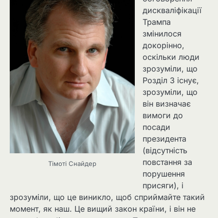
дискваліфікації
Трампа
змінилося
докорінно,
оскільки люди
зрозуміли, що
Розділ 3 існує,
зрозуміли, що
він визначає
вимоги до
посади
президента
(відсутність
повстання за
Тімоті Снайдер
порушення
присяги), і
зрозуміли, що це виникло, щоб сприймайте такий
момент, як наш. Це вищий закон країни, і він не