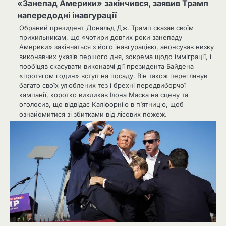
«Занепад Америки» закінчився, заявив Трамп
напередодні інавгурації
Обраний президент Дональд Дж. Трамп сказав своїм
прихильникам, що «чотири довгих роки занепаду
Америки» закінчаться з його інавгурацією, анонсував низку
виконавчих указів першого дня, зокрема щодо імміграції, і
пообіцяв скасувати виконавчі дії президента Байдена
«протягом годин» вступ на посаду. Він також переглянув
багато своїх улюблених тез і брехні передвиборчої
кампанії, коротко викликав Ілона Маска на сцену та
оголосив, що відвідає Каліфорнію в п’ятницю, щоб
ознайомитися зі збитками від лісових пожеж.