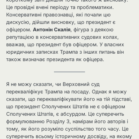
Це провідні вчені періоду та проблематики.
Консервативні правознавці, які почали цю
дискусію, дійшли висновку, що президент є
офіцером.
Антонін Скалія
, фігура з деякою
репутацією в консервативних судових колах,
вважав, що президент був офіцером. У власних
юридичних записках Трампа з інших питань він
також визначає президента як офіцера.
Я не можу сказати, чи Верховний суд
перекваліфікує Трампа на посаду. Однак я можу
сказати, що перекваліфікувати його на тій підставі,
що президент Сполучених Штатів не є офіцером
Сполучених Штатів, є абсурдом. Це суперечить
формулюванню Розділу 3, намірам його авторів і
тому, як його розуміло суспільство того часу. Це
суперечить всьому історичному досвіду, на якому