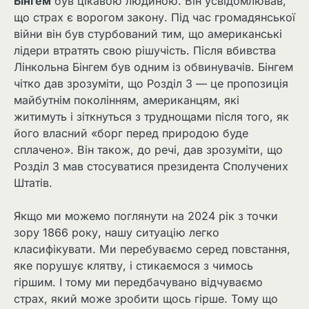
Бінгем
був цікавою людиною. Він усвідомлював,
що страх є ворогом закону. Під час громадянської
війни він був стурбований тим, що американські
лідери втратять свою рішучість. Після вбивства
Лінкольна Бінгем був одним із обвинувачів. Бінгем
чітко дав зрозуміти, що Розділ 3 — це пропозиція
майбутнім поколінням, американцям, які
житимуть і зіткнуться з труднощами після того, як
його власний «борг перед природою буде
сплачено». Він також, до речі, дав зрозуміти, що
Розділ 3 мав стосуватися президента Сполучених
Штатів.
Якщо ми можемо поглянути на 2024 рік з точки
зору 1866 року, нашу ситуацію легко
класифікувати. Ми перебуваємо серед повстання,
яке порушує клятву, і стикаємося з чимось
гіршим. І тому ми передбачувано відчуваємо
страх, який може зробити щось гірше. Тому що