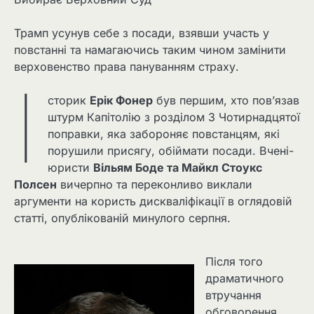
Трамп усунув себе з посади, взявши участь у
повстанні та намагаючись таким чином замінити
верховенство права пануванням страху.
І
сторик
Ерік Фонер
був першим, хто пов’язав
штурм Капітолію з розділом 3 Чотирнадцятої
поправки, яка забороняє повстанцям, які
порушили присягу, обіймати посади. Вчені-
юристи
Вільям Боде та Майкл Стоукс
Полсен
вичерпно та переконливо виклали
аргументи на користь дискваліфікації в оглядовій
статті, опублікованій минулого серпня.
Після того
драматичного
втручання
обговорення