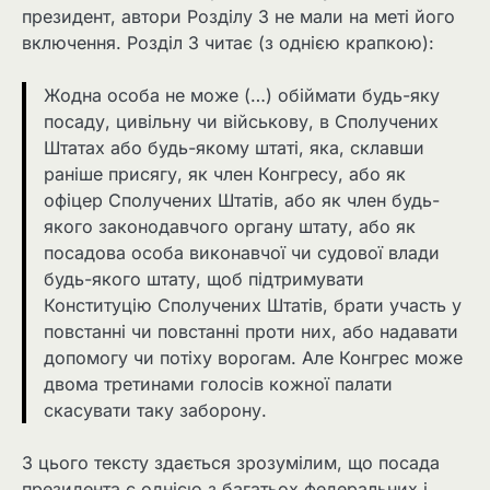
президент, автори Розділу 3 не мали на меті його
включення. Розділ 3 читає (з однією крапкою):
Жодна особа не може (…) обіймати будь-яку
посаду, цивільну чи військову, в Сполучених
Штатах або будь-якому штаті, яка, склавши
раніше присягу, як член Конгресу, або як
офіцер Сполучених Штатів, або як член будь-
якого законодавчого органу штату, або як
посадова особа виконавчої чи судової влади
будь-якого штату, щоб підтримувати
Конституцію Сполучених Штатів, брати участь у
повстанні чи повстанні проти них, або надавати
допомогу чи потіху ворогам. Але Конгрес може
двома третинами голосів кожної палати
скасувати таку заборону.
З цього тексту здається зрозумілим, що посада
президента є однією з багатьох федеральних і