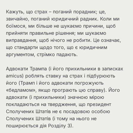
Кажуть, що страх – поганий порадник; це,
звичайно, поганий юридичний радник. Коли ми
боїмося, ми більше не шукаємо причини, щоб
прийняти правильне рішення; ми шукаємо
виправдання, щоб нічого не робити. Це означає,
що стандарти щодо того, що є юридичним
аргументом, стрімко падають.
Адвокати Трампа (і його прихильники в записках
amicus) роблять ставку на страх і підбурюють
його (Трамп і його адвокати погрожують
«бедламом», якщо програють цю справу). Його
адвокати (і прихильники) значною мірою
покладаються на твердження, що президент
Сполучених Штатів не є посадовою особою
Сполучених Штатів (і тому на нього не
поширюється дія Розділу 3).