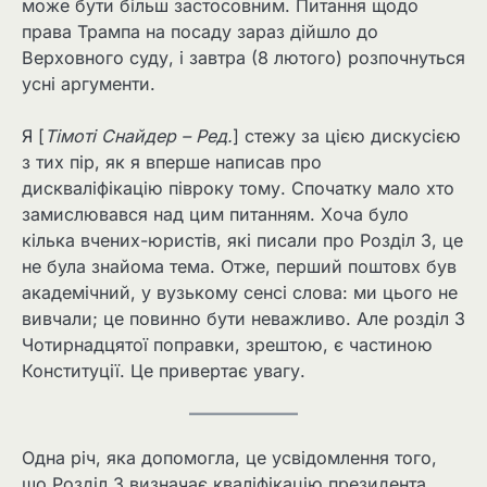
може бути більш застосовним. Питання щодо
права Трампа на посаду зараз дійшло до
Верховного суду, і завтра (8 лютого) розпочнуться
усні аргументи.
Я [
Тімоті Снайдер – Ред.
] стежу за цією дискусією
з тих пір, як я вперше написав про
дискваліфікацію півроку тому. Спочатку мало хто
замислювався над цим питанням. Хоча було
кілька вчених-юристів, які писали про Розділ 3, це
не була знайома тема. Отже, перший поштовх був
академічний, у вузькому сенсі слова: ми цього не
вивчали; це повинно бути неважливо. Але розділ 3
Чотирнадцятої поправки, зрештою, є частиною
Конституції. Це привертає увагу.
Одна річ, яка допомогла, це усвідомлення того,
що Розділ 3 визначає кваліфікацію президента.