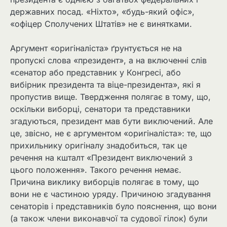
державних посад. «Ніхто», «будь-який офіс»,
«офіцер Сполучених Штатів» не є винятками.
Аргумент «оригіналіста» ґрунтується не на
пропускі слова «президент», а на включенні слів
«сенатор або представник у Конгресі, або
вибірник президента та віце-президента», які я
пропустив вище. Твердження полягає в тому, що,
оскільки виборці, сенатори та представники
згадуються, президент мав бути виключений. Але
це, звісно, не є аргументом «оригіналіста»: те, що
прихильнику оригіналу знадобиться, так це
речення на кшталт «Президент виключений з
цього положення». Такого речення немає.
Причина виклику виборців полягає в тому, що
вони не є частиною уряду. Причиною згадування
сенаторів і представників було пояснення, що вони
(а також члени виконавчої та судової гілок) були