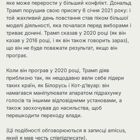
яке може перерости у більший конфлікт. Дональд
Трамп порушив свою присягу 6 січня 2021 року: і
той жахливий день повстання став піком більшої
моделі діяльності, яка почалася перед виборами і
триває донині. Трамп сказав у 2020 році (як він
казав у 2016 році, і як він також говорить зараз),
що він не буде поважати результат, якщо він
програє.
Коли він програв у 2020 році, Трамп діяв
приблизно так, як нещодавно вели себе лідери
таких країн, як Білорусь і Кот-д’Івуар: він
намагався маніпулювати апаратом підрахунку
голосів та іншими відповідними установами, а
також заохочував до насильства, щоб
перешкодити переходу влади.
(Ці подібності обговорюються в записці amicus,
який я мав честь співпідписати).