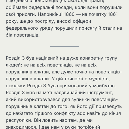
і що деякі з повстанців (як сьогодні Трамп)
обіймали федеральні посади, коли вони порушили
свої присяги. Наприкінці 1860 — на початку 1861
року, ще до пострілу, високі офіцери
федерального уряду порушили присягу й стали на
бік повстанців.
Розділ 3 був націлений на дуже конкретну групу
людей: не на всіх повстанців, не на всіх
порушників клятви, але дуже точно на повстанців-
порушників клятви. У цій точності є мудрість,
оскільки Розділ 3 був спрямований у майбутнє.
Розділ 3 мав на меті надзвичайний інструмент,
який використовувався для зупинки повстанців-
порушників клятви до того, як його дії призведуть
до набагато гіршого конфлікту або навіть до кінця
республіки. Він ловить нас там, де ми
знаходимося, і дає нам у руки потрібний