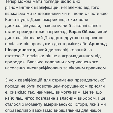
Тепер можна мати погляди щодо цих
різноманітних кваліфікацій; незалежно від того,
вважаємо ми їх ідеальними чи ні, вони є частиною
Конституції. Деякі американці, яких вони
дискваліфікували, інакше мали б законні шанси
стати президентом: наприклад,
Барак Обама
, який
дискваліфікований Двадцять другою поправкою,
оскільки він прослужив два терміни; або
Арнольд
Шварценеггер
, який дискваліфікований за
статтею 2, оскільки він не є «громадянином від
природи». Близько половини американського
населення дискваліфіковано за віковим правилом.
З усіх кваліфікацій для отримання президентської
посади не бути повстанцем-порушником присяги
є, скажімо так, найменш вимогливим. Це те, що
найбільш чітко пов’язане з власним вибором. І це
сталося з моменту американської історії, який ми
справедливо вважаємо вирішальним для нашої