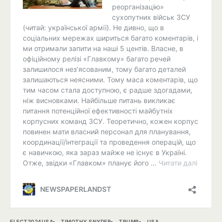
ELECT2024USA
TIMOTHY SNYDER
TRUMP
USA