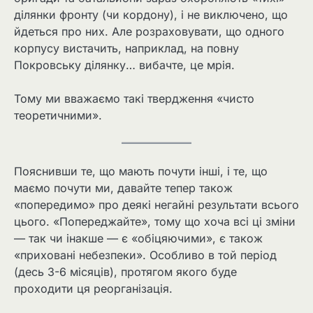
ділянки фронту (чи кордону), і не виключено, що
йдеться про них. Але розраховувати, що одного
корпусу вистачить, наприклад, на повну
Покровську ділянку… вибачте, це мрія.
Тому ми вважаємо такі твердження «чисто
теоретичними».
Пояснивши те, що мають почути інші, і те, що
маємо почути ми, давайте тепер також
«попередимо» про деякі негайні результати всього
цього. «Попереджайте», тому що хоча всі ці зміни
— так чи інакше — є «обіцяючими», є також
«приховані небезпеки». Особливо в той період
(десь 3-6 місяців), протягом якого буде
проходити ця реорганізація.