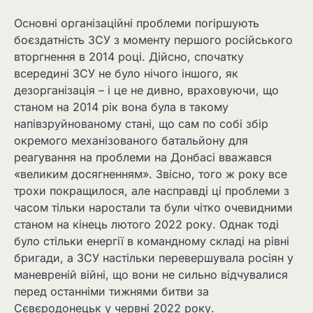
Основні організаційні проблеми погіршують
боєздатність ЗСУ з моменту першого російського
вторгнення в 2014 році. Дійсно, спочатку
всередині ЗСУ не було нічого іншого, як
дезорганізація – і це не дивно, враховуючи, що
станом на 2014 рік вона була в такому
напівзруйнованому стані, що сам по собі збір
окремого механізованого батальйону для
реагування на проблеми на Донбасі вважався
«великим досягненням». Звісно, ​​того ж року все
трохи покращилося, але насправді ці проблеми з
часом тільки наростали та були чітко очевидними
станом на кінець лютого 2022 року. Однак тоді
було стільки енергії в командному складі на рівні
бригади, а ЗСУ настільки перевершувала росіян у
маневреній війні, що вони не сильно відчувалися
перед останніми тижнями битви за
Сєвєродонецьк у червні 2022 року.