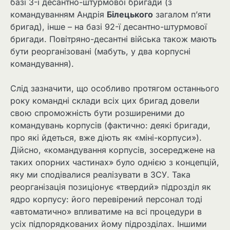
базі 3-ї десантно-штурмової бригади (з
командуванням Андрія
Білецького
загалом п’яти
бригад), інше – на базі 92-ї десантно-штурмової
бригади. Повітряно-десантні війська також мають
бути реорганізовані (мабуть, у два корпусні
командування).
Слід зазначити, що особливо протягом останнього
року командні склади всіх цих бригад довели
свою спроможність бути розширеними до
командувань корпусів (фактично: деякі бригади,
про які йдеться, вже діють як «міні-корпуси»).
Дійсно, «командування корпусів, зосереджене на
таких опорних частинах» було однією з концепцій,
яку ми сподівалися реалізувати в ЗСУ. Така
реорганізація позиціонує «твердий» підрозділ як
ядро ​​корпусу: його перевірений персонал тоді
«автоматично» впливатиме на всі процедури в
усіх підпорядкованих йому підрозділах. Іншими