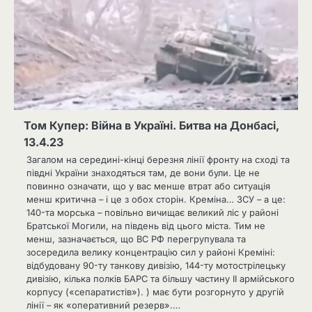
Том Купер: Війна в Україні. Битва на Донбасі,
13.4.23
Загалом на середині-кінці березня лінії фронту на сході та
півдні України знаходяться там, де вони були. Це не
повинно означати, що у вас менше втрат або ситуація
менш критична – і це з обох сторін. Креміна… ЗСУ – а це:
140-та морська – повільно вичищає великий ліс у районі
Братської Могили, на південь від цього міста. Тим не
менш, зазначається, що ВС РФ перегрупувала та
зосередила велику концентрацію сил у районі Креміні:
відбудовану 90-ту танкову дивізію, 144-ту мотострілецьку
дивізію, кілька полків БАРС та більшу частину ІІ армійського
корпусу («сепаратистів»). ) має бути розгорнуто у другій
лінії – як «оперативний резерв».…