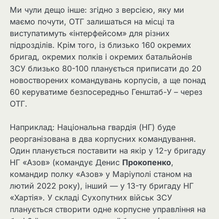
Ми чули дещо інше: згідно з версією, яку ми
маємо почути, ОТГ залишаться на місці та
виступатимуть «інтерфейсом» для різних
підрозділів. Крім того, із близько 160 окремих
бригад, окремих полків і окремих батальйонів
ЗСУ близько 80-100 планується приписати до 20
новостворених командувань корпусів, а ще понад
60 керуватиме безпосередньо Генштаб-У – через
ОТГ.
Наприклад: Національна гвардія (НГ) буде
реорганізована в два корпусних командування.
Один планується поставити на якір у 12-у бригаду
НГ «Азов» (командує Денис
Прокопенко
,
командир полку «Азов» у Маріуполі станом на
лютий 2022 року), інший — у 13-ту бригаду НГ
«Хартія». У складі Сухопутних військ ЗСУ
планується створити одне корпусне управління на