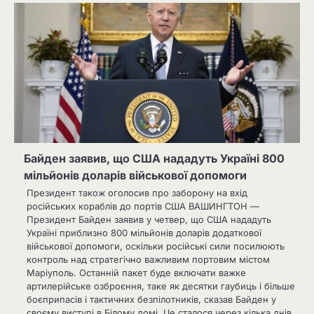
Байден заявив, що США нададуть Україні 800
мільйонів доларів військової допомоги
Президент також оголосив про заборону на вхід
російських кораблів до портів США ВАШИНГТОН —
Президент Байден заявив у четвер, що США нададуть
Україні приблизно 800 мільйонів доларів додаткової
військової допомоги, оскільки російські сили посилюють
контроль над стратегічно важливим портовим містом
Маріуполь. Останній пакет буде включати важке
артилерійське озброєння, таке як десятки гаубиць і більше
боєприпасів і тактичних безпілотників, сказав Байден у
своєму виступі в Білому домі. Це сталося через кілька днів