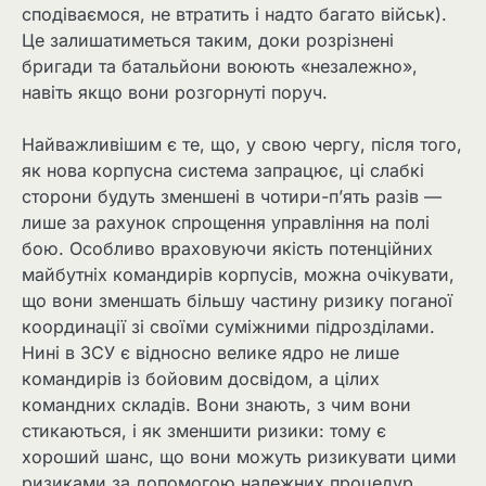
сподіваємося, не втратить і надто багато військ).
Це залишатиметься таким, доки розрізнені
бригади та батальйони воюють «незалежно»,
навіть якщо вони розгорнуті поруч.
Найважливішим є те, що, у свою чергу, після того,
як нова корпусна система запрацює, ці слабкі
сторони будуть зменшені в чотири-п’ять разів —
лише за рахунок спрощення управління на полі
бою. Особливо враховуючи якість потенційних
майбутніх командирів корпусів, можна очікувати,
що вони зменшать більшу частину ризику поганої
координації зі своїми суміжними підрозділами.
Нині в ЗСУ є відносно велике ядро ​​не лише
командирів із бойовим досвідом, а цілих
командних складів. Вони знають, з чим вони
стикаються, і як зменшити ризики: тому є
хороший шанс, що вони можуть ризикувати цими
ризиками за допомогою належних процедур.