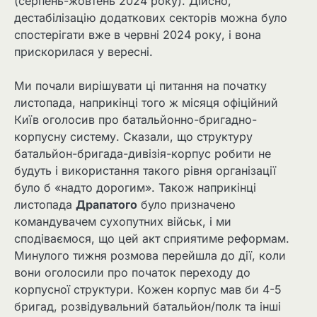
(серпень-жовтень 2024 року). Дійсно,
дестабілізацію додаткових секторів можна було
спостерігати вже в червні 2024 року, і вона
прискорилася у вересні.
Ми почали вирішувати ці питання на початку
листопада, наприкінці того ж місяця офіційний
Київ оголосив про батальйонно-бригадно-
корпусну систему. Сказали, що структуру
батальйон-бригада-дивізія-корпус робити не
будуть і використання такого рівня організації
було б «надто дорогим». Також наприкінці
листопада
Драпатого
було призначено
командувачем сухопутних військ, і ми
сподіваємося, що цей акт сприятиме реформам.
Минулого тижня розмова перейшла до дії, коли
вони оголосили про початок переходу до
корпусної структури. Кожен корпус мав би 4-5
бригад, розвідувальний батальйон/полк та інші