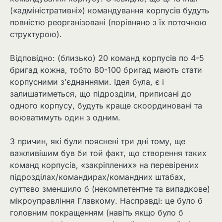
(«адміністративні») командування корпусів будуть
повністю реорганізовані (порівняно з їх поточною
структурою).
Відповідно: (близько) 20 команд корпусів по 4-5
бригад кожна, тобто 80-100 бригад мають стати
корпусними з’єднаннями. Ідея була, є і
залишатиметься, що підрозділи, приписані до
одного корпусу, будуть краще скоординовані та
воюватимуть один з одним.
З причин, які були пояснені три дні тому, ще
важливішим був би той факт, що створення таких
команд корпусів, «закріплених» на перевірених
підрозділах/командирах/командних штабах,
суттєво зменшило б (некомпетентне та випадкове)
мікроуправління Главкому. Насправді: це було б
головним покращенням (навіть якщо було б