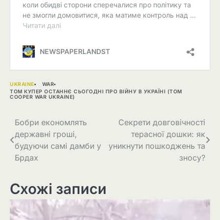
UKRAINE
WAR
ТОМ КУПЕР ОСТАННЄ СЬОГОДНІ ПРО ВІЙНУ В УКРАЇНІ (TOM
COOPER WAR UKRAINE)
Навігація
Бобри економлять
Секрети довговічності
державні гроші,
терасної дошки: як
записів
будуючи самі дамби у
уникнути пошкоджень та
Брдах
зносу?
Схожі записи