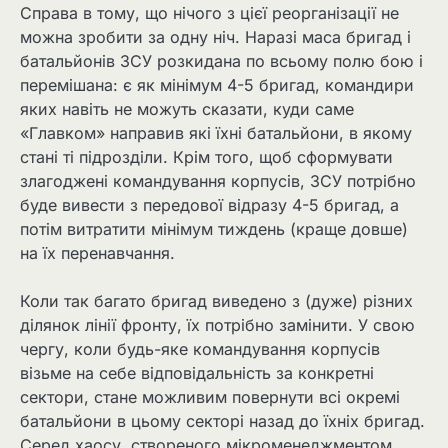
Справа в тому, що нічого з цієї реорганізації не
можна зробити за одну ніч. Наразі маса бригад і
батальйонів ЗСУ розкидана по всьому полю бою і
перемішана: є як мінімум 4-5 бригад, командири
яких навіть не можуть сказати, куди саме
«Главком» направив які їхні батальйони, в якому
стані ті підрозділи. Крім того, щоб сформувати
злагоджені командування корпусів, ЗСУ потрібно
буде вивести з передової відразу 4-5 бригад, а
потім витратити мінімум тиждень (краще довше)
на їх перенавчання.
Коли так багато бригад виведено з (дуже) різних
ділянок лінії фронту, їх потрібно замінити. У свою
чергу, коли будь-яке командування корпусів
візьме на себе відповідальність за конкретні
сектори, стане можливим повернути всі окремі
батальйони в цьому секторі назад до їхніх бригад.
Серед хаосу, створеного мікроменеджментом