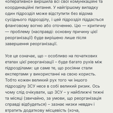
«оперативно» вирішила всі свої комунікаційні та
координаційні питання. У найгіршому випадку
один підрозділ може відступити без відома
сусіднього підрозділу, і цей підрозділ піддасться
фланговому вогню або оточенню. Цю — критичну
— проблему (насправді: основну причину цієї
реорганізації) буде вирішено лише після
завершення реорганізації.
Усе це означає, що – особливо на початкових
етапах цієї реорганізації – буде багато рухів між
підрозділами: це саме те, що росіяни стали
експертами у використанні на свою користь.
Тобто кожен великий рух того чи іншого
підрозділу ЗСУ несе в собі великий ризик. Ось
чому слід очікувати, що ЗСУ – у найближчі тижні
та місяці (звичайно, за умови, що реорганізація
справді відбудеться) – зазнає низки невдач і
втратить додаткову місцевість (хоча,