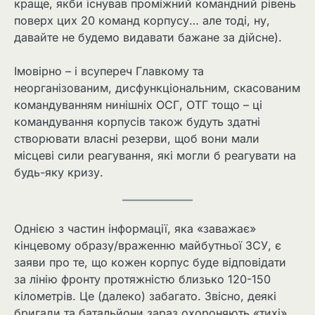
краще, якби існував проміжний командний рівень
поверх цих 20 команд корпусу… але тоді, ну,
давайте не будемо видавати бажане за дійсне).
Імовірно – і всупереч Главкому та
неорганізованим, дисфункціональним, скасованим
командуванням нинішніх ОСГ, ОТГ тощо – ці
командування корпусів також будуть здатні
створювати власні резерви, щоб вони мали
місцеві сили реагування, які могли б реагувати на
будь-яку кризу.
Однією з частин інформації, яка «заважає»
кінцевому образу/враженню майбутньої ЗСУ, є
заяви про те, що кожен корпус буде відповідати
за лінію фронту протяжністю близько 120-150
кілометрів. Це (далеко) забагато. Звісно, ​​деякі
бригади та батальйони зараз охороняють «тихі»