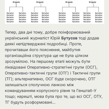
Тепер, два дні тому, добре поінформований
український журналіст Юрій
Бутусов
тоді додав
деякі непідтверджені подробиці. Проте,
прочитавши його пояснення, майбутня
організаційна структура ще не була цілком
зрозумілою. На першому етапі можуть бути
ліквідовані Оперативно-стратегічні групи (ОСГ),
Оперативно-тактичні групи (ОТГ) і Тактичні групи
(ТГ); альтернативно, ОСГ буде скорочено, ОТГ
залишаться сполучною ланкою між
командуванням корпусного рівня та Генштаб-У
тощо; нарешті, мова була про те, що всі ОСГ, ОТУ,
ТГ будуть розформовані…