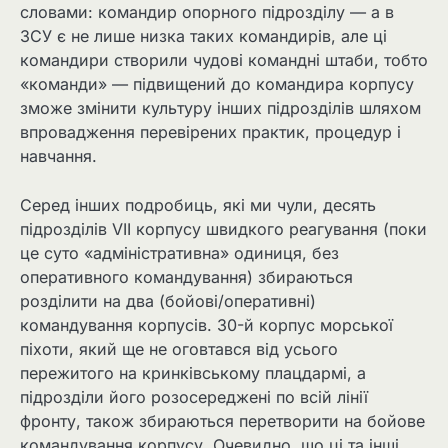
словами: командир опорного підрозділу — а в
ЗСУ є не лише низка таких командирів, але ці
командири створили чудові командні штаби, тобто
«команди» — підвищений до командира корпусу
зможе змінити культуру інших підрозділів шляхом
впровадження перевірених практик, процедур і
навчання.
Серед інших подробиць, які ми чули, десять
підрозділів VII корпусу швидкого реагування (поки
це суто «адміністративна» одиниця, без
оперативного командування) збираються
розділити на два (бойові/оперативні)
командування корпусів. 30-й корпус морської
піхоти, який ще не оговтався від усього
пережитого на кринківському плацдармі, а
підрозділи його розосереджені по всій лінії
фронту, також збираються перетворити на бойове
командування корпусу. Очевидно, що ці та інші