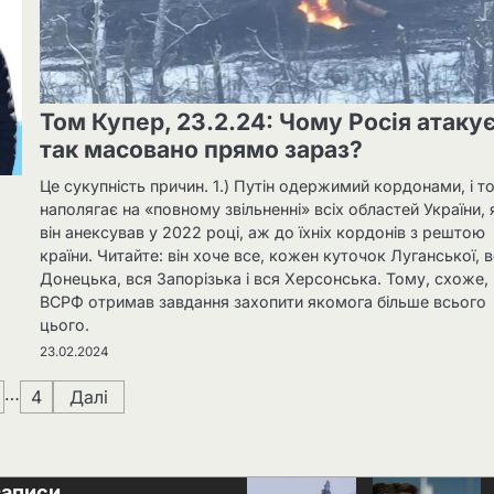
Том Купер, 23.2.24: Чому Росія атаку
так масовано прямо зараз?
Це сукупність причин. 1.) Путін одержимий кордонами, і т
наполягає на «повному звільненні» всіх областей України, 
»
він анексував у 2022 році, аж до їхніх кордонів з рештою
країни. Читайте: він хоче все, кожен куточок Луганської, 
Донецька, вся Запорізька і вся Херсонська. Тому, схоже,
ВСРФ отримав завдання захопити якомога більше всього
цього.
23.02.2024
…
4
Далі
записи