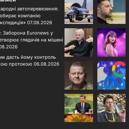
народні автоперевезення:
 обирає компанію
кспедиція»
07.08.2026
: Заборона Euronews у
етворює глядачів на мішені
.08.2026
ном дасть йому контроль
кою протокою
06.08.2026