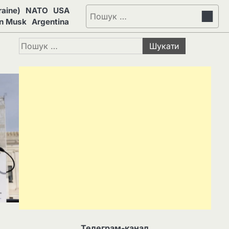
aine)
NATO
USA
Пошук:
on Musk
Argentina
Пошук:
Телеграм-канал