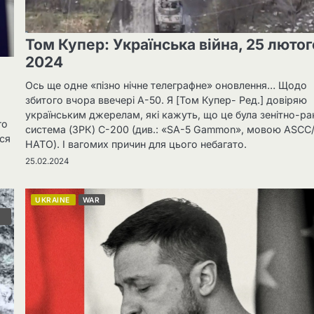
Том Купер: Українська війна, 25 лютог
2024
Ось ще одне «пізно нічне телеграфне» оновлення… Щодо
збитого вчора ввечері А-50. Я [Том Купер- Ред.] довіряю
українським джерелам, які кажуть, що це була зенітно-ра
го
система (ЗРК) С-200 (див.: «SA-5 Gammon», мовою ASCC
ся
НАТО). І вагомих причин для цього небагато.
25.02.2024
UKRAINE
WAR