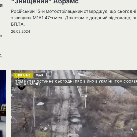
“Знищений” Абрамс
я
Російський 15-й мотострілецький стверджує, що сьогодні
«знищив» M1A1 47-ї мех. Доказом є доданий відеокадр, з
БПЛА.
26.02.2024
в
к,
UKRAINE
WAR
ТОМ КУПЕР ОСТАННЄ СЬОГОДНІ ПРО ВІЙНУ В УКРАЇНІ (TOM COOPE
WAR UKRAINE)