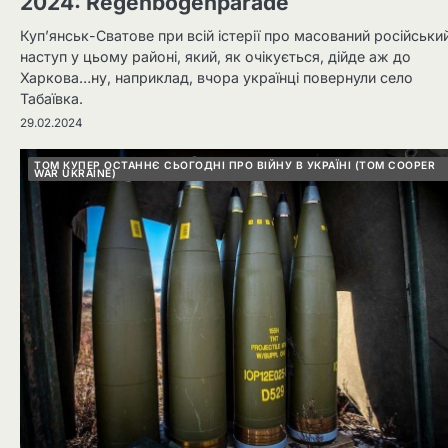
2024: Regenbogenparade
Куп’янськ-Сватове при всій істерії про масований російськи
наступ у цьому районі, який, як очікується, дійде аж до
Харкова…ну, наприклад, вчора українці повернули село
Табаївка.
29.02.2024
ТОМ КУПЕР ОСТАННЄ СЬОГОДНІ ПРО ВІЙНУ В УКРАЇНІ (TOM COOPER
WAR UKRAINE)