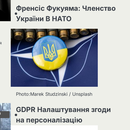
Френсіс Фукуяма: Членство
України В НАТО
я
Photo:Marek Studzinski / Unsplash
GDPR Налаштування згоди
R
на персоналізацію