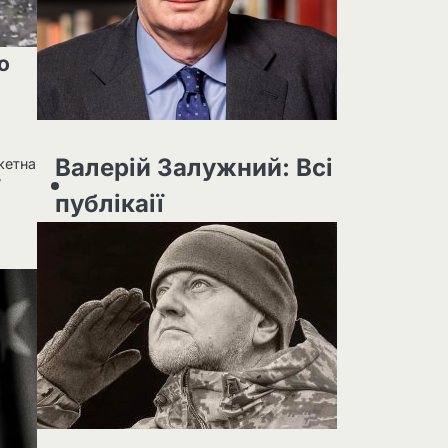
о
Валерій Залужний: Всі
кетна
/
публікаії