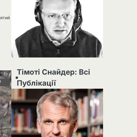
нятий
Тімоті Снайдер: Всі
Публікації
R