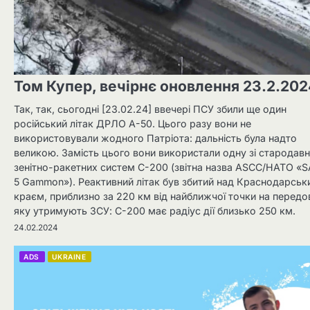
Том Купер, вечірнє оновлення 23.2.202
Так, так, сьогодні [23.02.24] ввечері ПСУ збили ще один
російський літак ДРЛО А-50. Цього разу вони не
використовували жодного Патріота: дальність була надто
великою. Замість цього вони використали одну зі стародавн
зенітно-ракетних систем С-200 (звітна назва ASCC/НАТО «S
5 Gammon»). Реактивний літак був збитий над Краснодарськ
краєм, приблизно за 220 км від найближчої точки на передов
яку утримують ЗСУ: С-200 має радіус дії близько 250 км.
24.02.2024
ADS
UKRAINE