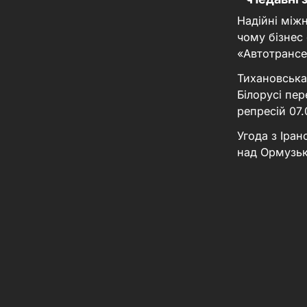
Надійні між
чому бізнес
«Автотрансе
Тихановська
Білорусі пер
репресій
07
Угода з Іра
над Ормузь