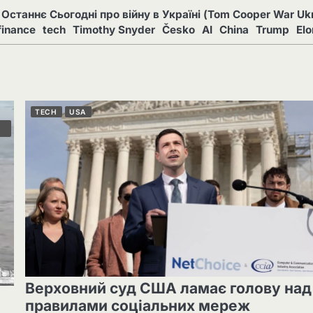
Останнє Сьогодні про війну в Україні (Tom Cooper War Ukr
finance
tech
Timothy Snyder
Česko
AI
China
Trump
El
TECH
USA
Верховний суд США ламає голову над
правилами соціальних мереж