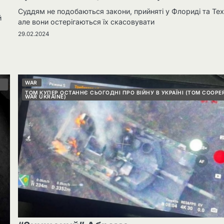
Суддям не подобаються закони, прийняті у Флориді та Тех
й
але вони остерігаються їх скасовувати
29.02.2024
WAR
ТОМ КУПЕР ОСТАННЄ СЬОГОДНІ ПРО ВІЙНУ В УКРАЇНІ (TOM COOPE
WAR UKRAINE)