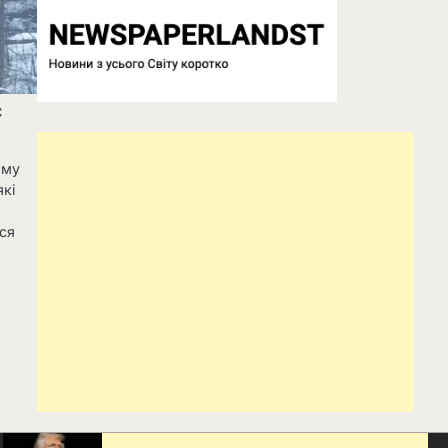
є
ому
які
вся