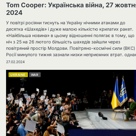
Tom Cooper: Українська війна, 27 жовтн
2024
У повітрі росіяни тиснуть на Україну нічними атаками до
десятка «Шахедів» і дуже малою кількістю крилатих ракет.
«Найбільша новина» в цьому відношенні полягає в тому, що 
ніч з 25 на 26 лютого більшість шахедів зайшли через
повітряний простір Молдови. Повітряно-космічні сили (ВКС)
Росії минулого тижня зазнали низки неприємних втрат. одна
27.02.2024
UKRAINE
WAR