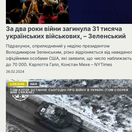
За два роки війни загинула 31 тисяча
українських військових, – Зеленський
Підрахунок, оприлюднений у неділю президентом
Володимиром Зеленським, різко відрізняється від наведено
офіційними особами США, які заявили, що число наближаєть
до 70 000. Карлотта Галл, Констан Мехе – NYTimes
26.02.2024
UKRAINE
WAR
ТОМ КУПЕР ОСТАННЄ СЬОГОДНІ ПРО ВІЙНУ В УКРАЇНІ (TOM COOPER
WAR UKRAINE)