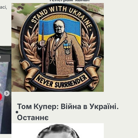
асі,
R
Том Купер: Війна в Україні.
Останнє