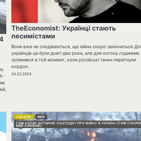
TheEconomist: Українці стають
песимістами
4
Вони вже не сподіваються, що війна скоро закінчиться Дл
українців це були довгі два роки, але для когось годинник
зупинився в той момент, коли російські танки перетнули
кордон.
іх
24.02.2024
A-
им
ій,
UKRAINE
WAR
ТОМ КУПЕР ОСТАННЄ СЬОГОДНІ ПРО ВІЙНУ В УКРАЇНІ (TOM COOPE
WAR UKRAINE)