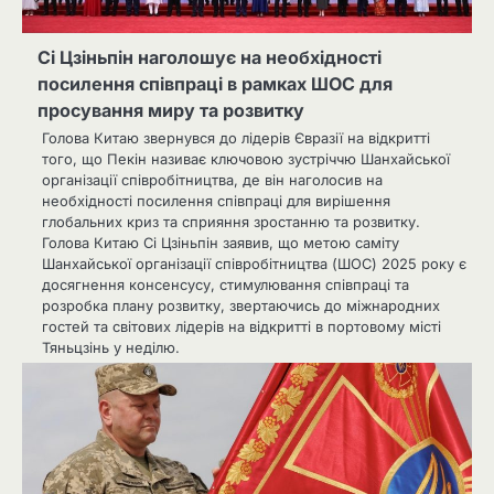
Сі Цзіньпін наголошує на необхідності
посилення співпраці в рамках ШОС для
просування миру та розвитку
Голова Китаю звернувся до лідерів Євразії на відкритті
того, що Пекін називає ключовою зустріччю Шанхайської
організації співробітництва, де він наголосив на
необхідності посилення співпраці для вирішення
глобальних криз та сприяння зростанню та розвитку.
Голова Китаю Сі Цзіньпін заявив, що метою саміту
Шанхайської організації співробітництва (ШОС) 2025 року є
досягнення консенсусу, стимулювання співпраці та
розробка плану розвитку, звертаючись до міжнародних
гостей та світових лідерів на відкритті в портовому місті
Тяньцзінь у неділю.