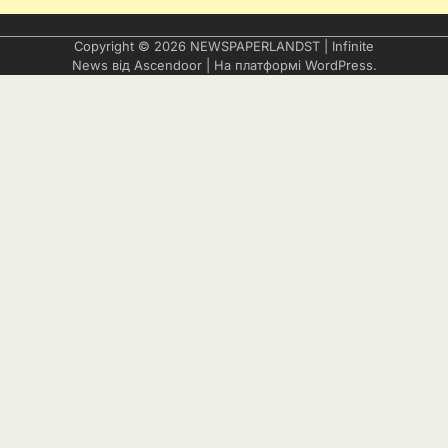
Copyright © 2026
NEWSPAPERLANDST
| Infinite
News від
Ascendoor
| На платформі
WordPress
.