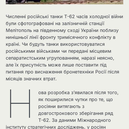
Численні російські танки Т-62 часів холодної війни
були сфотографовані на залізничній станції
Мелітополь на південному сході України поблизу
нинішньої лінії фронту тримісячного конфлікту в
країні. Чи будуть танки використовуватися
російськими військами чи передані місцевим
сепаратистським угрупованням, наразі неясно,
але їх присутність може лише поставити під
питання про виснаження бронетехніки Росії після
місяців значних втрат.
Н
ова розробка з’явилася після того,
як поширилися чутки про те, що
росіяни витягають з
довгострокового зберігання ряд
Т-62. За даними Міжнародного
інституту стратегічних досліджень, у росіян