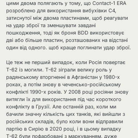
цими двома полягають у тому, що Contact-1 ERA
розроблено для використання вибухівки C4,
затиснутої між двома пластинами, щоб реагувати
на удар зброї та зменшувати завдані
пошкодження, тоді як броня BDD використовує
дві або більше пластин, розташованих на відстані
один від одного. щоб краще поглинати удар зброї.
Це теж не перший випадок, коли Росія повертає
Т-62 із могили. Т-62 зіграли велику роль у
радянському вторгненні в Афганістан у 1980-х
роках, а потім знову в чеченсько-російському
конфлікті 1990-х років. У 2008 році росіяни знову
витягли їх для використання під час короткого
конфлікту в Грузії. Але останній раз, коли ми
бачили значну кількість цих танків, які вийшли з
російських складів, було коли вони відправили
партію в Сирію в 2020 році, і в цьому випадку
Т-62 були пофарбовані з маркуванням, дуже