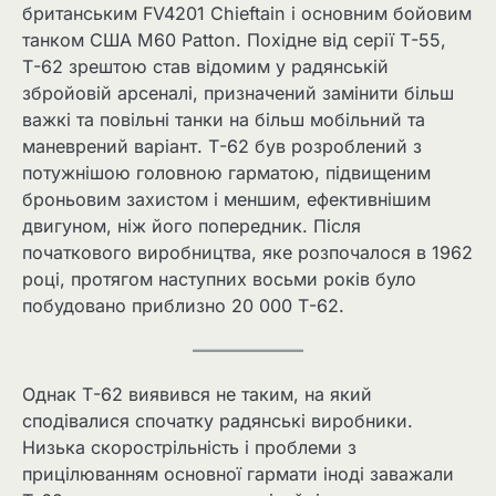
британським FV4201 Chieftain і основним бойовим
танком США M60 Patton. Похідне від серії Т-55,
Т-62 зрештою став відомим у радянській
збройовій арсеналі, призначений замінити більш
важкі та повільні танки на більш мобільний та
маневрений варіант. Т-62 був розроблений з
потужнішою головною гарматою, підвищеним
броньовим захистом і меншим, ефективнішим
двигуном, ніж його попередник. Після
початкового виробництва, яке розпочалося в 1962
році, протягом наступних восьми років було
побудовано приблизно 20 000 Т-62.
Однак Т-62 виявився не таким, на який
сподівалися спочатку радянські виробники.
Низька скорострільність і проблеми з
прицілюванням основної гармати іноді заважали