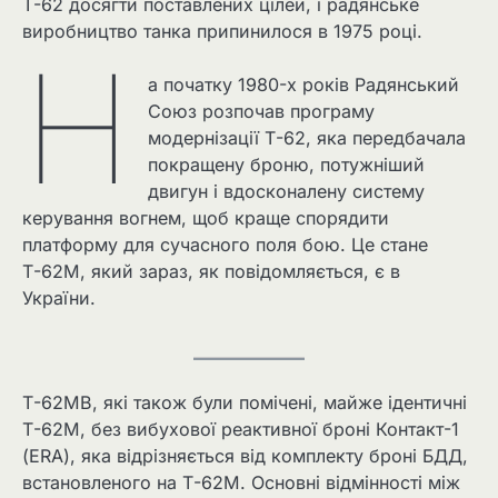
Т-62 досягти поставлених цілей, і радянське
виробництво танка припинилося в 1975 році.
Н
а початку 1980-х років Радянський
Союз розпочав програму
модернізації Т-62, яка передбачала
покращену броню, потужніший
двигун і вдосконалену систему
керування вогнем, щоб краще спорядити
платформу для сучасного поля бою. Це стане
Т-62М, який зараз, як повідомляється, є в
України.
Т-62МВ, які також були помічені, майже ідентичні
Т-62М, без вибухової реактивної броні Контакт-1
(ERA), яка відрізняється від комплекту броні БДД,
встановленого на Т-62М. Основні відмінності між