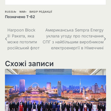
RUSSIA
WAR
ВИБІР РЕДАКЦІЇ
Позначено
T-62
Навігація
Harpoon Block
Американська Sempra Energy
II: Ракета, яка
уклала угоду про постачання
записів
може потопити
СПГ з найбільшим виробником
російський флот
електроенергії в Німеччині
Схожі записи