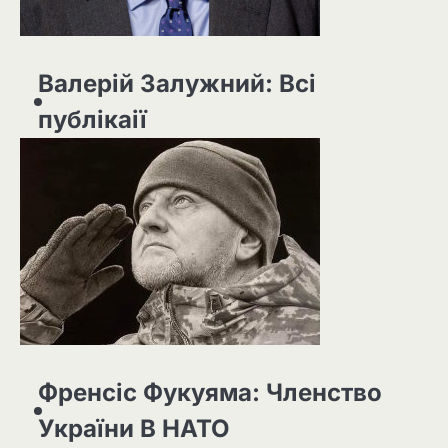
Валерій Залужний: Всі
публікаії
Френсіс Фукуяма: Членство
України В НАТО