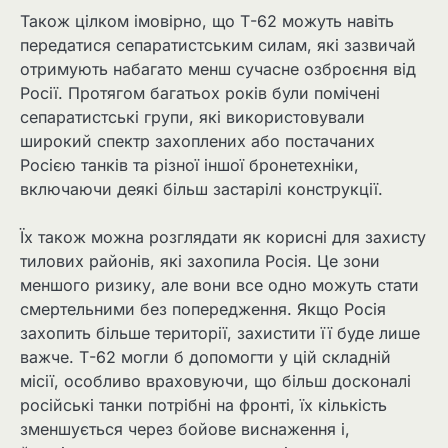
Також цілком імовірно, що Т-62 можуть навіть
передатися сепаратистським силам, які зазвичай
отримують набагато менш сучасне озброєння від
Росії. Протягом багатьох років були помічені
сепаратистські групи, які використовували
широкий спектр захоплених або постачаних
Росією танків та різної іншої бронетехніки,
включаючи деякі більш застарілі конструкції.
Їх також можна розглядати як корисні для захисту
тилових районів, які захопила Росія. Це зони
меншого ризику, але вони все одно можуть стати
смертельними без попередження. Якщо Росія
захопить більше території, захистити її буде лише
важче. Т-62 могли б допомогти у цій складній
місії, особливо враховуючи, що більш досконалі
російські танки потрібні на фронті, їх кількість
зменшується через бойове виснаження і,