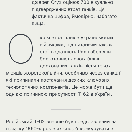
джерел Oryx оцінює 700 візуально
підтверджених втрат танків. Ця
фактична цифра, ймовірно, набагато
вища.
О
крім втрат танків українськими
військами, під питанням також
стоїть здатність Росії зберегти
боєготовність своїх більш
досконалих танків після трьох
місяців жорстокої війни, особливо через санкції,
які припинили постачання деяких ключових
технологічних компонентів. Це може бути ще
однією причиною присутності Т-62 в Україні.
Російський Т-62 вперше був представлений на
початку 1960-х років як спосіб конкурувати з