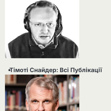
Тімоті Снайдер: Всі Публікації