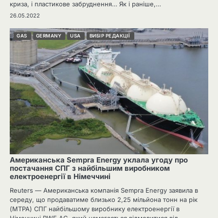
криза, і пластикове забруднення… Як і раніше,…
26.05.2022
GAS
GERMANY
USA
ВИБІР РЕДАКЦІЇ
Американська Sempra Energy уклала угоду про
постачання СПГ з найбільшим виробником
електроенергії в Німеччині
Reuters — Американська компанія Sempra Energy заявила в
середу, що продаватиме близько 2,25 мільйона тонн на рік
(MTPA) СПГ найбільшому виробнику електроенергії в
Німеччині RWE AG, який намагається відмовитися від