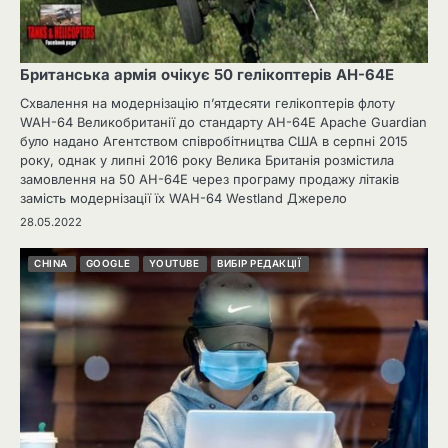
Британська армія очікує 50 гелікоптерів AH-64E
Схвалення на модернізацію п’ятдесяти гелікоптерів флоту
WAH-64 Великобританії до стандарту AH-64E Apache Guardian
було надано Агентством співробітництва США в серпні 2015
року, однак у липні 2016 року Велика Британія розмістила
замовлення на 50 AH-64E через програму продажу літаків
замість модернізації їх WAH-64 Westland Джерело
28.05.2022
CHINA
GOOGLE
YOUTUBE
ВИБІР РЕДАКЦІЇ