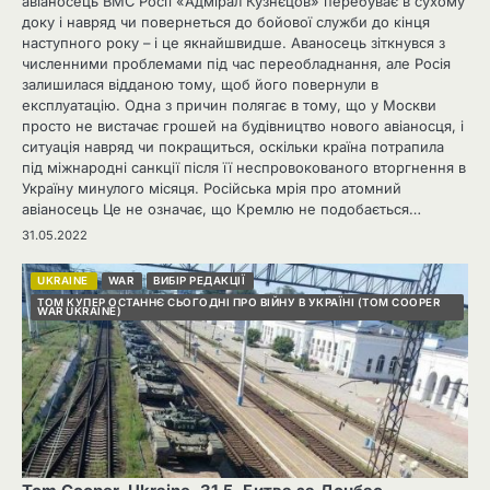
авіаносець ВМС Росії «Адмірал Кузнєцов» перебуває в сухому
доку і навряд чи повернеться до бойової служби до кінця
наступного року – і це якнайшвидше. Аваносець зіткнувся з
численними проблемами під час переобладнання, але Росія
залишилася відданою тому, щоб його повернули в
експлуатацію. Одна з причин полягає в тому, що у Москви
просто не вистачає грошей на будівництво нового авіаносця, і
ситуація навряд чи покращиться, оскільки країна потрапила
під міжнародні санкції після її неспровокованого вторгнення в
Україну минулого місяця. Російська мрія про атомний
авіаносець Це не означає, що Кремлю не подобається…
31.05.2022
UKRAINE
WAR
ВИБІР РЕДАКЦІЇ
ТОМ КУПЕР ОСТАННЄ СЬОГОДНІ ПРО ВІЙНУ В УКРАЇНІ (TOM COOPER
WAR UKRAINE)