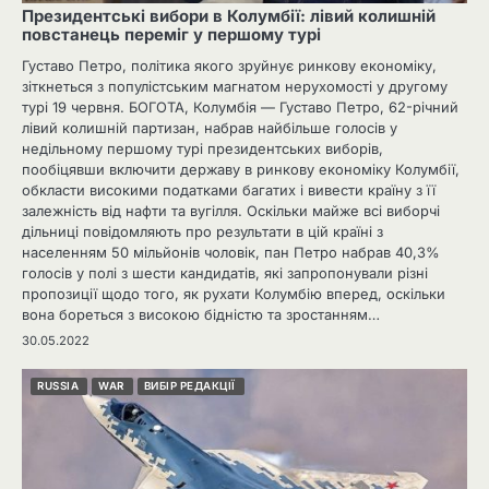
Президентські вибори в Колумбії: лівий колишній
повстанець переміг у першому турі
Густаво Петро, ​​політика якого зруйнує ринкову економіку,
зіткнеться з популістським магнатом нерухомості у другому
турі 19 червня. БОГОТА, Колумбія — Густаво Петро, ​​62-річний
лівий колишній партизан, набрав найбільше голосів у
недільному першому турі президентських виборів,
пообіцявши включити державу в ринкову економіку Колумбії,
обкласти високими податками багатих і вивести країну з її
залежність від нафти та вугілля. Оскільки майже всі виборчі
дільниці повідомляють про результати в цій країні з
населенням 50 мільйонів чоловік, пан Петро набрав 40,3%
голосів у полі з шести кандидатів, які запропонували різні
пропозиції щодо того, як рухати Колумбію вперед, оскільки
вона бореться з високою бідністю та зростанням…
30.05.2022
RUSSIA
WAR
ВИБІР РЕДАКЦІЇ