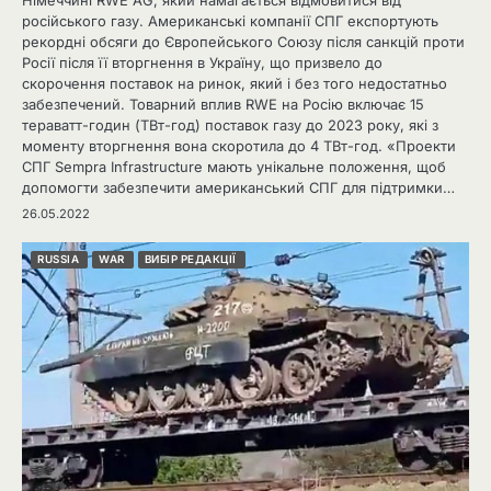
російського газу. Американські компанії СПГ експортують
рекордні обсяги до Європейського Союзу після санкцій проти
Росії після її вторгнення в Україну, що призвело до
скорочення поставок на ринок, який і без того недостатньо
забезпечений. Товарний вплив RWE на Росію включає 15
тераватт-годин (ТВт-год) поставок газу до 2023 року, які з
моменту вторгнення вона скоротила до 4 ТВт-год. «Проекти
СПГ Sempra Infrastructure мають унікальне положення, щоб
допомогти забезпечити американський СПГ для підтримки…
26.05.2022
RUSSIA
WAR
ВИБІР РЕДАКЦІЇ