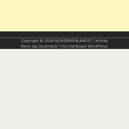
Copyright © 2026
NEWSPAPERLANDST
| Infinite
News від
Ascendoor
| На платформі
WordPress
.