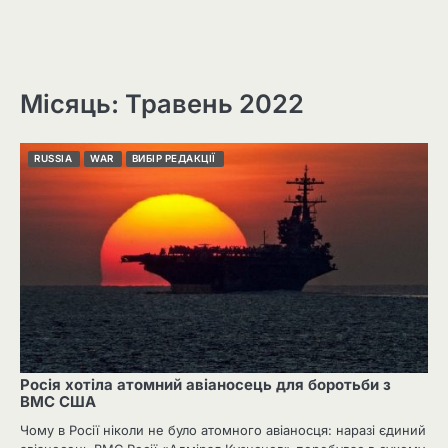
Місяць: Травень 2022
RUSSIA
WAR
ВИБІР РЕДАКЦІЇ
Росія хотіла атомний авіаносець для боротьби з
ВМС США
Чому в Росії ніколи не було атомного авіаносця: наразі єдиний