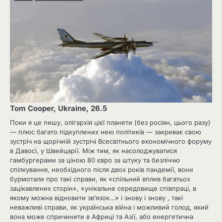
Tom Cooper, Ukraine, 26.5
Поки я це пишу, олігархія цієї планети (без росіян, цього разу)
— плюс багато підкуплених нею політиків — закриває свою
зустріч на щорічній зустрічі Всесвітнього економічного форуму
в Давосі, у Швейцарії. Між тим, як насолоджуватися
гамбургерами за ціною 80 євро за штуку та безліччю
спілкування, необхідного після двох років пандемії, вони
бурмотали про такі справи, як «спільний вплив багатьох
зацікавлених сторін», «унікальне середовище співпраці, в
якому можна відновити зв’язок…» і знову і знову , такі
неважливі справи, як українська війна і можливий голод, який
вона може спричинити в Африці та Азії, або енергетична