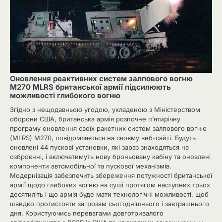
Оновлення реактивних систем залпового вогню
M270 MLRS британської армії підсилюють
можливості глибокого вогню
Згідно з нещодавньою угодою, укладеною з Міністерством
оборони США, британська армія розпочне п’ятирічну
програму оновлення своїх ракетних систем залпового вогню
(MLRS) M270, повідомляється на своєму веб-сайті. Будуть
оновлені 44 пускові установки, які зараз знаходяться на
озброєнні, і включатимуть нову броньовану кабіну та оновлені
компоненти автомобільної та пускової механізмів.
Модернізація забезпечить збереження потужності британської
армії щодо глибоких вогню на суші протягом наступних трьох
десятиліть і що армія буде мати технологічні можливості, щоб
швидко протистояти загрозам сьогоднішнього і завтрашнього
дня. Користуючись перевагами довготривалого