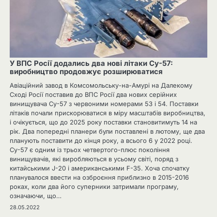
У ВПС Росії додались два нові літаки Су-57:
виробництво продовжує розширюватися
Авіаційний завод в Комсомольську-на-Амурі на Далекому
Сході Росії поставив до ВПС Росії два нових серійних
винищувача Су-57 з червоними номерами 53 і 54. Поставки
літаків почали прискорюватися в міру масштабів виробництва,
і очікується, що до 2025 року поставки становитимуть 14 на
рік. Два попередні планери були поставлені в лютому, ще два
планують поставити до кінця року, а всього 6 у 2022 році.
Су-57 є одним із трьох четвертого-плюс покоління
винищувачів, які виробляються в усьому світі, поряд з
китайськими J-20 і американськими F-35. Хоча спочатку
планувалося ввести на озброєння приблизно в 2015-2016
роках, коли два його суперники затримали програму,
означаючи, що…
28.05.2022