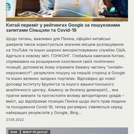
Китай переміг у рейтингах Google за пошуковими
запитами Сіньцзян та Covid-19
Щодо питань, важливих для Пекіна, офіційні китайські
джерела також користуються значним місцем розташування
на YouTube та інших широко використовуваних службах США,
йдеться в новому звіті. ГОНКОНГ. Глобальна кампанія Китаю,
спрямована на розширення охоплення своїх політичних
позицій, допомагає йому отримати бажану частину “онлайн-
нерухомості”: результати пошуку на першій сторінці в Google
та інших великих західних порталах. Відповідно до нової
доповіді Інституту Брукінгса та іншого вашингтонського
аналітичного центру, Альянсу за безпеку демократії, , яка
прагне вивчати та протистояти впливу авторитарних урядів –
вміст, що відображає позицію Пекіна щодо його прав людини
та походження Covid-19, тепер регулярно з’являється серед
найкращих результатів у Google, Bing…
27.05.2022
WAR
ВИБІР РЕДАКЦІЇ