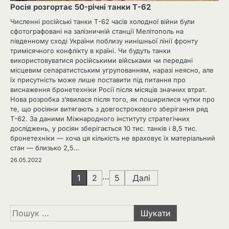
Росія розгортає 50-річні танки Т-62
Численні російські танки Т-62 часів холодної війни були
сфотографовані на залізничній станції Мелітополь на
південному сході України поблизу нинішньої лінії фронту
тримісячного конфлікту в країні. Чи будуть танки
використовуватися російськими військами чи передані
місцевим сепаратистським угрупованням, наразі неясно, але
їх присутність може лише поставити під питання про
виснаження бронетехніки Росії після місяців значних втрат.
Нова розробка з’явилася після того, як поширилися чутки про
те, що росіяни витягають з довгострокового зберігання ряд
Т-62. За даними Міжнародного інституту стратегічних
досліджень, у росіян зберігається 10 тис. танків і 8,5 тис.
бронетехніки — хоча ця кількість не враховує їх матеріальний
стан — близько 2,5…
26.05.2022
Навігація
…
1
2
5
Далі
записів
Пошук: