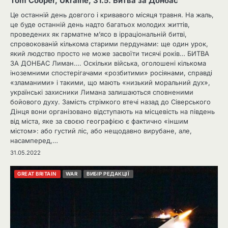
Tom Cooper, Ukraine, 31.5. Битва за Донбас
Це останній день довгого і кривавого місяця травня. На жаль,
це буде останній день надто багатьох молодих життів,
проведених як гарматне м’ясо в ірраціональній битві,
спровокованій кількома старими пердунами: ще один урок,
який людство просто не може засвоїти тисячі років… БИТВА
ЗА ДОНБАС Лиман…. Оскільки війська, оголошені кількома
іноземними спостерігачами «розбитими» росіянами, справді
«зламаними» і такими, що мають «низький моральний дух»,
українські захисники Лимана залишаються сповненими
бойового духу. Замість стрімкого втечі назад до Сіверського
Дінця вони організовано відступають на місцевість на південь
від міста, яке за своєю географією є фактично «іншим
містом»: або густий ліс, або нещодавно вирубане, але,
насамперед,…
31.05.2022
GREAT BRITAIN
WAR
ВИБІР РЕДАКЦІЇ