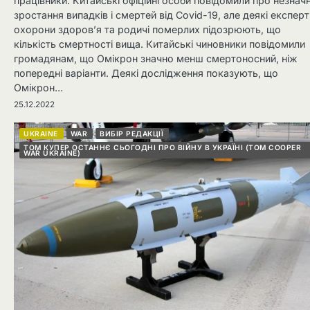
працівники. Китайські офіційні особи повідомили про незнач
зростання випадків і смертей від Covid-19, але деякі експерт
охорони здоров’я та родичі померлих підозрюють, що
кількість смертності вища. Китайські чиновники повідомили
громадянам, що Омікрон значно менш смертоносний, ніж
попередні варіанти. Деякі дослідження показують, що
Омікрон…
25.12.2022
UKRAINE
WAR
ВИБІР РЕДАКЦІЇ
ТОМ КУПЕР ОСТАННЄ СЬОГОДНІ ПРО ВІЙНУ В УКРАЇНІ (TOM COOPER
WAR UKRAINE)