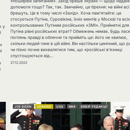
«поширені запитання». Захід бреше Україні — щодо наданн
допомоги тощо? Так, так. Звичайно, це брехня: на війні всі
брешуть. Це в тому числі «Захід». Хоча пам’ятайте: це
стосується Путіна, Суровікіна, їхніх ментів у Москві та всі
контрольованих Путіним російських «ЗМІ». Прийнятні для
к у
Путіна рівні російських втрат? Обмежень немає. Будь ласк
ї
поглянь правді в обличчя та прийміть це: його не хвилює,
скільки людей гине в цій війні. Він настільки цинічний, що 
и
чи пізно почне вихвалятися тим, що «російські в’язниці
і
спустошуються від…
о
27.12.2022
б
JOE BIDEN
UKRAINE
USA
WAR
ВИБІР РЕДАКЦІЇ