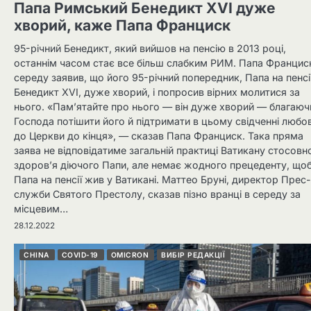
Папа Римський Бенедикт XVI дуже
хворий, каже Папа Франциск
95-річний Бенедикт, який вийшов на пенсію в 2013 році,
останнім часом стає все більш слабким РИМ. Папа Францис
середу заявив, що його 95-річний попередник, Папа на пенсі
Бенедикт XVI, дуже хворий, і попросив вірних молитися за
нього. «Пам’ятайте про нього — він дуже хворий — благаюч
Господа потішити його й підтримати в цьому свідченні любов
до Церкви до кінця», — сказав Папа Франциск. Така пряма
заява не відповідатиме загальній практиці Ватикану стосовн
здоров’я діючого Папи, але немає жодного прецеденту, що
Папа на пенсії жив у Ватикані. Маттео Бруні, директор Прес-
служби Святого Престолу, сказав пізно вранці в середу за
місцевим…
28.12.2022
CHINA
COVID-19
OMICRON
ВИБІР РЕДАКЦІЇ