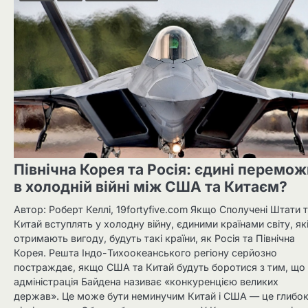
Північна Корея та Росія: єдині перемож
в холодній війні між США та Китаєм?
Автор: Роберт Келлі, 19fortyfive.com Якщо Сполучені Штати 
Китай вступлять у холодну війну, єдиними країнами світу, як
отримають вигоду, будуть такі країни, як Росія та Північна
Корея. Решта Індо-Тихоокеанського регіону серйозно
постраждає, якщо США та Китай будуть боротися з тим, що
адміністрація Байдена називає «конкуренцією великих
держав». Це може бути неминучим Китай і США — це глибо