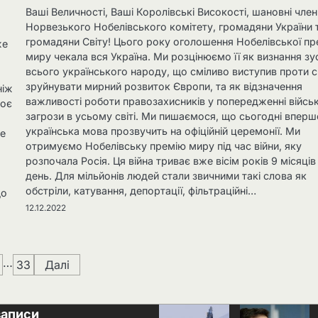
Ваші Величності, Ваші Королівські Високості, шановні чле
Норвезького Нобелівського комітету, громадяни України 
громадяни Світу! Цього року оголошення Нобелівської пр
же
миру чекала вся Україна. Ми розцінюємо її як визнання зу
всього українського народу, що сміливо виступив проти 
зруйнувати мирний розвиток Європи, та як відзначення
ніж
важливості роботи правозахисників у попередженні війсь
роє
загрози в усьому світі. Ми пишаємося, що сьогодні вперш
українська мова прозвучить на офіційній церемонії. Ми
де
отримуємо Нобелівську премію миру під час війни, яку
розпочала Росія. Ця війна триває вже вісім років 9 місяців
день. Для мільйонів людей стали звичними такі слова як
обстріли, катування, депортації, фільтраційні…
що
12.12.2022
…
33
Далі
записи