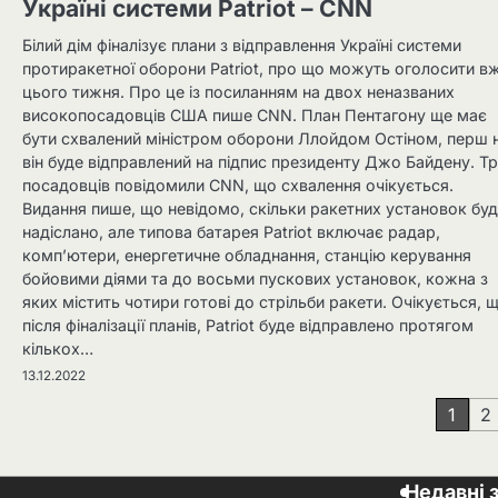
Україні системи Patriot – CNN
Білий дім фіналізує плани з відправлення Україні системи
протиракетної оборони Patriot, про що можуть оголосити в
цього тижня. Про це із посиланням на двох неназваних
високопосадовців США пише CNN. План Пентагону ще має
бути схвалений міністром оборони Ллойдом Остіном, перш 
він буде відправлений на підпис президенту Джо Байдену. Т
посадовців повідомили CNN, що схвалення очікується.
Видання пише, що невідомо, скільки ракетних установок бу
надіслано, але типова батарея Patriot включає радар,
комп’ютери, енергетичне обладнання, станцію керування
бойовими діями та до восьми пускових установок, кожна з
яких містить чотири готові до стрільби ракети. Очікується, 
після фіналізації планів, Patriot буде відправлено протягом
кількох…
13.12.2022
Навігація
1
2
записів
Недавні 