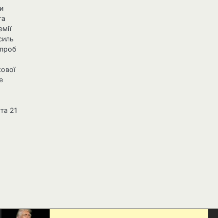
ни
та
емії
силь
спроб
кової
е
 та 21