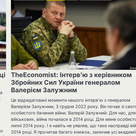
TheEconomist: Інтерв’ю з керівником
ці
Збройних Сил України генералом
Валерієм Залужним
та
і
Це відредаговані моменти нашого інтерв’ю з генералом
Валерієм Залужним, 3 грудня 2022 року. Він почав зі свог
особистого бачення війни. Валерій Залужний: Для нас, для
військових, війна почалася в 2014 році. Для мене особист
липні 2014 року. І я навіть не уявляв, що таке насправді ві
ко
2014 році. Я прочитав багато книжок, закінчив усі академії