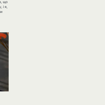
в, що
 і я,
ли