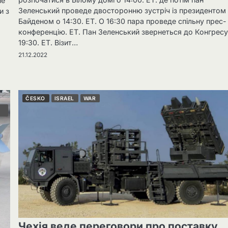
не
Зеленський проведе двосторонню зустріч із президентом
и з
Байденом о 14:30. ET. О 16:30 пара проведе спільну прес-
конференцію. ET. Пан Зеленський звернеться до Конгресу
19:30. ET. Візит…
21.12.2022
ČESKO
ISRAEL
WAR
Чехія веде переговори про поставку