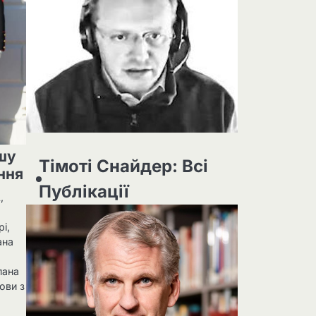
шу
Тімоті Снайдер: Всі
ення
Публікації
,
і,
ана
пана
ови з