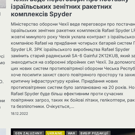
ізраїльських зенітних ракетних
я
комплексів Spyder
Міністерство оборони Чехії веде переговори про постача
ізраїльських зенітних ракетних комплексів Rafael Spyder L
жовтні минулого року Чехія уклала контракт з ізраїльськ
компанією Rafael на придбання чотирьох батарей систем
Spyder LR. ЗРК ізраїльського виробництва Rafael Spyder
замінить старий радянський SA-6 Gainful 2K12KUB, який з
сі
знаходиться на озброєнні збройних сил Чехії. За допомог
ямо
цих нових систем протиповітряної оборони Чеська Респуб
хоче посилити захист свого повітряного простору та захи
критичну інфраструктуру країни. Придбання нових
О.
протиповітряних систем було заплановано на 20 років. Н
Rafael Spyder буде більш ефективним проти сучасних
повітряних загроз, таких як бойові літаки, гелікоптери, ра
они
та безпілотники. Очікується,…
а
18.12.2022
GEN ZALUZHNY
UKRAINE
WAR
ВИБІР РЕДАКЦІЇ