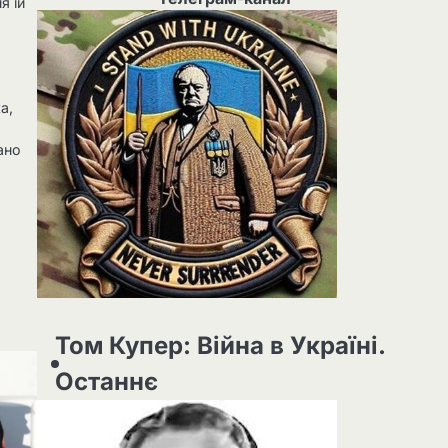
я їй
х
а,
рано
Том Купер: Війна в Україні.
Останнє