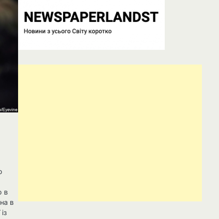
о
о в
йна в
 із