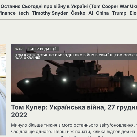
Останнє Сьогодні про війну в Україні (Tom Cooper War Ukr
finance
tech
Timothy Snyder
Česko
AI
China
Trump
El
WAR
ВИБІР РЕДАКЦІЇ
ТОМ КУПЕР ОСТАННЄ СЬОГОДНІ ПРО ВІЙНУ В УКРАЇНІ (TOM COOPE
WAR UKRAINE)
Том Купер: Українська війна, 27 грудн
2022
Минуло більше тижня з мого останнього звіту/оновлення,
час для ще одного. Перш ніж почати, кілька відповідей на