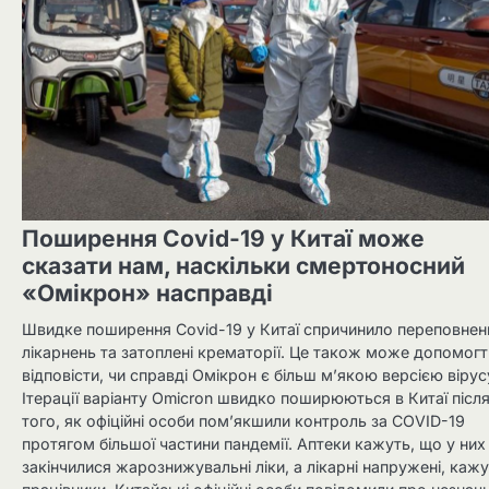
Поширення Covid-19 у Китаї може
сказати нам, наскільки смертоносний
«Омікрон» насправді
Швидке поширення Covid-19 у Китаї спричинило переповнен
лікарнень та затоплені крематорії. Це також може допомогт
відповісти, чи справді Омікрон є більш м’якою версією вірус
Ітерації варіанту Omicron швидко поширюються в Китаї післ
того, як офіційні особи пом’якшили контроль за COVID-19
протягом більшої частини пандемії. Аптеки кажуть, що у них
закінчилися жарознижувальні ліки, а лікарні напружені, каж