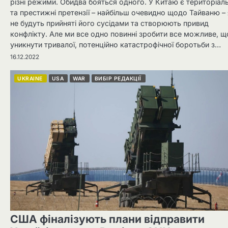
різні режими. Обидва бояться одного. У Китаю є територіаль
та престижні претензії – найбільш очевидно щодо Тайваню – 
не будуть прийняті його сусідами та створюють привид
конфлікту. Але ми все одно повинні зробити все можливе, щ
уникнути тривалої, потенційно катастрофічної боротьби з…
16.12.2022
UKRAINE
USA
WAR
ВИБІР РЕДАКЦІЇ
США фіналізують плани відправити