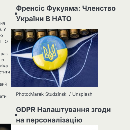
Френсіс Фукуяма: Членство
України В НАТО
ння
R. У
ою
 ППО
араз
ою
ліка
стити
овий
Photo:Marek Studzinski / Unsplash
кети
GDPR Налаштування згоди
на персоналізацію