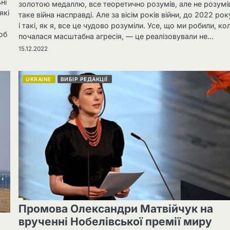
ні
золотою медаллю, все теоретично розумів, але не розумі
які
таке війна насправді. Але за вісім років війни, до 2022 року,
і такі, як я, все це чудово розуміли. Усе, що ми робили, ко
об
почалася масштабна агресія, — це реалізовували не…
15.12.2022
UKRAINE
ВИБІР РЕДАКЦІЇ
Промова Олександри Матвійчук на
врученні Нобелівської премії миру