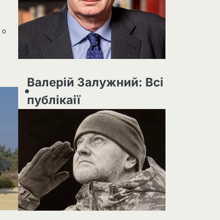
 о
Валерій Залужний: Всі
публікаії