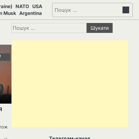
aine)
NATO
USA
Пошук:
on Musk
Argentina
Пошук:
R
я
 тож
Телеграм-канал