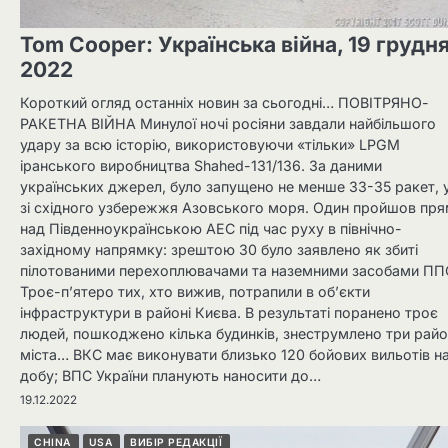
Tom Cooper: Українська війна, 19 грудн
2022
Короткий огляд останніх новин за сьогодні… ПОВІТРЯНО-
РАКЕТНА ВІЙНА Минулої ночі росіяни завдали найбільшого
удару за всю історію, використовуючи «тільки» LPGM
іранського виробництва Shahed-131/136. За даними
українських джерел, було запущено не менше 33-35 ракет, у
зі східного узбережжя Азовського моря. Один пройшов пр
над Південноукраїнською АЕС під час руху в північно-
західному напрямку: зрештою 30 було заявлено як збиті
пілотованими перехоплювачами та наземними засобами ПП
Троє-п’ятеро тих, хто вижив, потрапили в об’єкти
інфраструктури в районі Києва. В результаті поранено троє
людей, пошкоджено кілька будинків, знеструмлено три рай
міста… ВКС має виконувати близько 120 бойових вильотів н
добу; ВПС України планують наносити до…
19.12.2022
CHINA
USA
ВИБІР РЕДАКЦІЇ