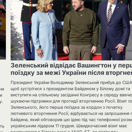
Зеленський відвідає Вашингтон у пер
поїздку за межі України після вторгн
Президент України Володимир Зеленський прибув до США
щоб зустрітися з президентом Байденом у Білому домі та
ня
виступити на спільному засіданні Конгресу в середу ввечер
и
шукаючи підтримки для протидії вторгненню Росії. Візит п
у.
Зеленського, його перша поїздка за кордон з початку
я
лютневого вторгнення Росії, відбувається на запрошення 
Байдена, який обговорив цю ідею під час телефонної розм
українським лідером 11 грудня. Швидкочасний візит має
уть
розпочатися в Білому домі о 14:00. ET. де потім пан