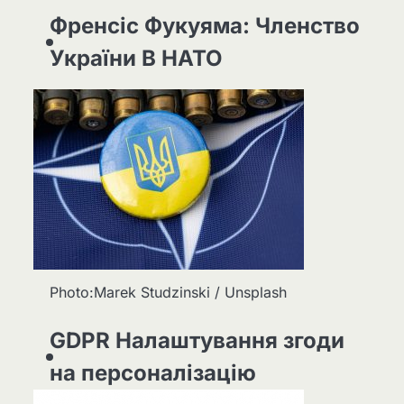
Френсіс Фукуяма: Членство
України В НАТО
Photo:Marek Studzinski / Unsplash
GDPR Налаштування згоди
на персоналізацію