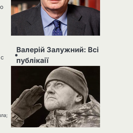
го
Валерій Залужний: Всі
 с
публікаії
лла;