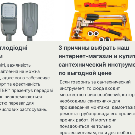
ітлодіодні
3 причины выбрать наш
и
интернет-магазин и купи
сантехнический инструм
іті, важливість
світлення не можна
по выгодной цене
, адже воно забезпечує
Если говорить за сантехнический
рт та ефективність.
инструмент, то сюда входит
TER™ презентує передові
множество приспособлений, кото
які виокремлюються
необходимы сантехнику для
стю переваг для
произведения монтажа, демонтажа
мислових застосувань.
ремонта трубопровода его прочис
прочих работ. И могут они
понадобиться не только
профессионалам, но и для любого