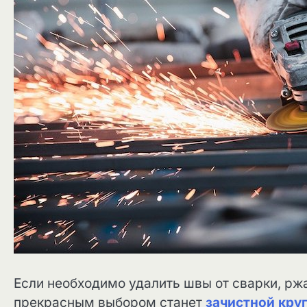
Если необходимо удалить швы от сварки, рж
прекрасным выбором станет
зачистной кру