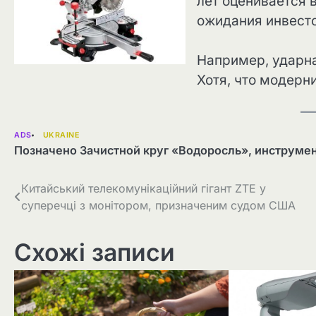
лет оценивается 
ожидания инвест
Например, ударна
Хотя, что модерн
ADS
UKRAINE
Позначено
Зачистной круг «Водоросль»
,
инструме
Навігація
Китайський телекомунікаційний гігант ZTE у
суперечці з монітором, призначеним судом США
записів
Схожі записи