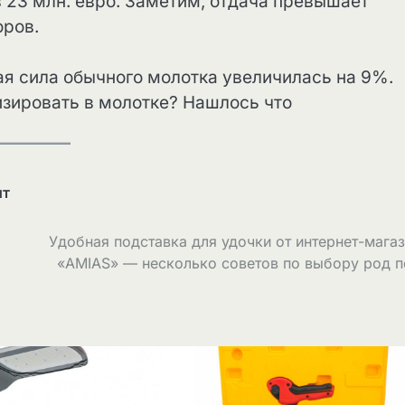
в 23 млн. евро. Заметим, отдача превышает
оров.
я сила обычного молотка увеличилась на 9%.
изировать в молотке? Нашлось что
нт
Удобная подставка для удочки от интернет-мага
«AMIAS» — несколько советов по выбору род п