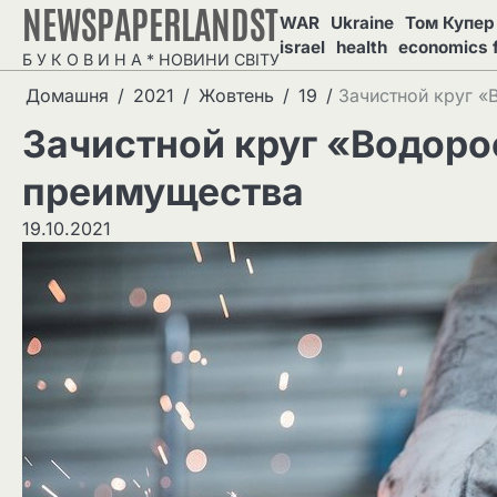
NEWSPAPERLANDST
Перейти
WAR
Ukraine
Том Купер 
до
israel
health
economics 
Б У К О В И Н А * НОВИНИ СВІТУ
вмісту
Домашня
2021
Жовтень
19
Зачистной круг «
Зачистной круг «Водоро
преимущества
19.10.2021