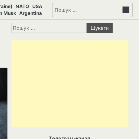
aine)
NATO
USA
Пошук:
on Musk
Argentina
Пошук:
Телеграм-канал