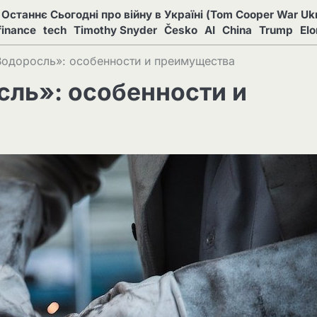
Останнє Сьогодні про війну в Україні (Tom Cooper War Ukr
finance
tech
Timothy Snyder
Česko
AI
China
Trump
El
Водоросль»: особенности и преимущества
сль»: особенности и