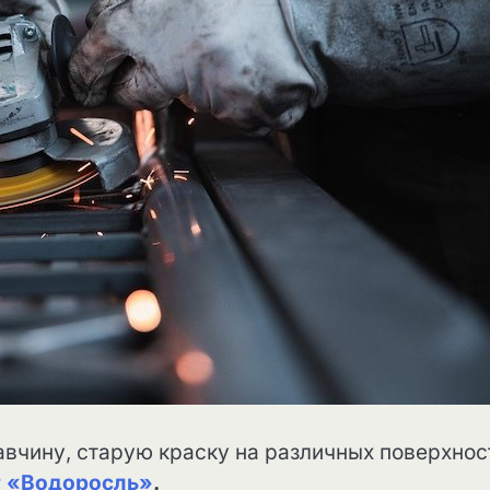
авчину, старую краску на различных поверхнос
г «Водоросль»
.