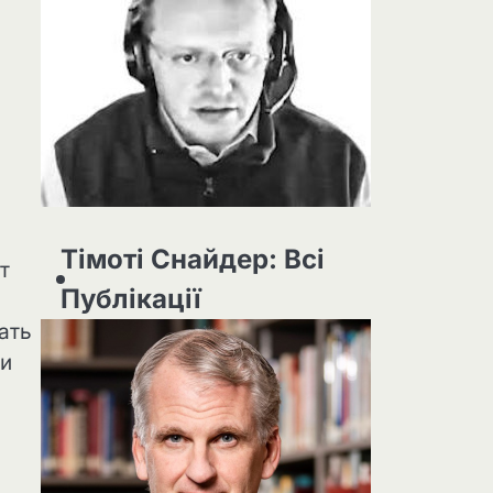
Тімоті Снайдер: Всі
т
Публікації
ать
ии