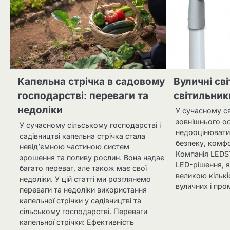
Капельна стрічка в садовому
Вуличні св
господарстві: переваги та
світильник
недоліки
У сучасному св
зовнішнього о
У сучасному сільському господарстві і
недооцінювати
садівництві капельна стрічка стала
безпеку, комфо
невід’ємною частиною систем
Компанія LEDS
зрошення та поливу рослин. Вона надає
LED-рішення, 
багато переваг, але також має свої
великою кількі
недоліки. У цій статті ми розглянемо
вуличних і про
переваги та недоліки використання
капельної стрічки у садівництві та
сільському господарстві. Переваги
капельної стрічки: Ефективність