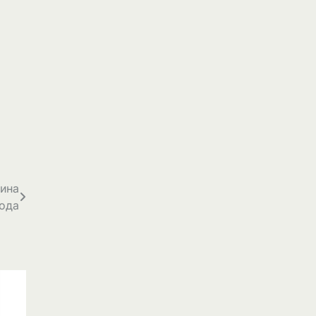
зина
ода