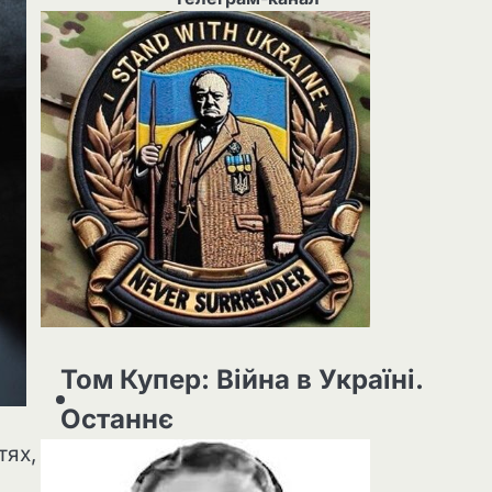
Том Купер: Війна в Україні.
Останнє
тях,