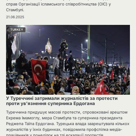
справ Організації ісламського співробітництва (ОІС) у
Стамбулі.
21.06.2025
TURKEY
У Туреччині затримали журналістів за протести
проти ув’язнення суперника Ердогана
Туреччина придушує масові протести, спровоковані арештом
Екрема Імамоглу, мера Стамбула та суперника президента
Реджепа Таїпа Ердогана. Турецька влада заарештувала кількох
журналістів у їхніх будинках, повідомила профспілка медіа-
працівників у понеділок на тлі ескалації протестів,