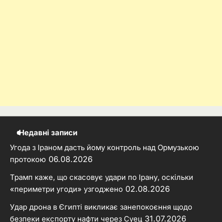
Недавні записи
Угода з Іраном дасть йому контроль над Ормузькою
06.08.2026
протокою
Трамп каже, що скасовує удари по Ірану, оскільки
02.08.2026
«периметри угоди» узгоджено
Удар дрона в Єгипті викликає занепокоєння щодо
31.07.2026
безпеки експорту нафти через Суец