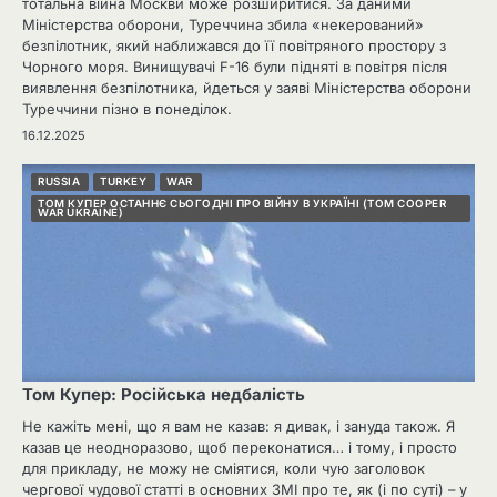
тотальна війна Москви може розширитися. За даними
Міністерства оборони, Туреччина збила «некерований»
безпілотник, який наближався до її повітряного простору з
Чорного моря. Винищувачі F-16 були підняті в повітря після
виявлення безпілотника, йдеться у заяві Міністерства оборони
Туреччини пізно в понеділок.
16.12.2025
RUSSIA
TURKEY
WAR
ТОМ КУПЕР ОСТАННЄ СЬОГОДНІ ПРО ВІЙНУ В УКРАЇНІ (TOM COOPER
WAR UKRAINE)
Том Купер: Російська недбалість
Не кажіть мені, що я вам не казав: я дивак, і зануда також. Я
казав це неодноразово, щоб переконатися… і тому, і просто
для прикладу, не можу не сміятися, коли чую заголовок
чергової чудової статті в основних ЗМІ про те, як (і по суті) – у