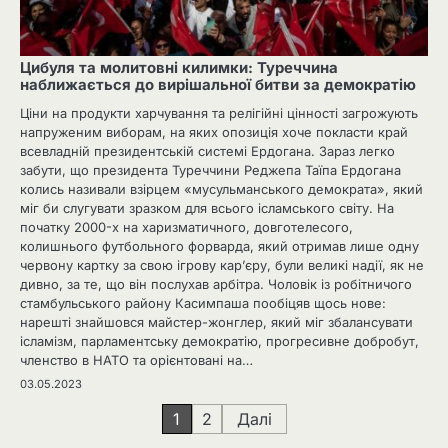
Цибуля та молитовні килимки: Туреччина
наближається до вирішальної битви за демократію
Ціни на продукти харчування та релігійні цінності загрожують
напруженим виборам, на яких опозиція хоче покласти край
всевладній президентській системі Ердогана. Зараз легко
забути, що президента Туреччини Реджепа Таїпа Ердогана
колись називали взірцем «мусульманського демократа», який
міг би слугувати зразком для всього ісламського світу. На
початку 2000-х на харизматичного, довготелесого,
колишнього футбольного форварда, який отримав лише одну
червону картку за свою ігрову кар’єру, були великі надії, як не
дивно, за те, що він послухав арбітра. Чоловік із робітничого
стамбульського району Касимпаша пообіцяв щось нове:
нарешті знайшовся майстер-жонглер, який міг збалансувати
ісламізм, парламентську демократію, прогресивне добробут,
членство в НАТО та орієнтовані на…
03.05.2023
Навігація
1
2
Далі