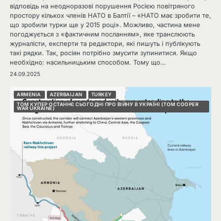
відповідь на неодноразові порушення Росією повітряного
простору кількох членів НАТО в Балтії – «НАТО має зробити те,
що зробили турки ще у 2015 році». Можливо, частина мене
погоджується з «фактичним посланням», яке транслюють
журналісти, експерти та редактори, які пишуть і публікують
такі рядки. Так, росіян потрібно змусити зупинитися. Якщо
необхідно: насильницьким способом. Тому що…
24.09.2025
ARMENIA
AZERBAIJAN
TURKEY
ТОМ КУПЕР ОСТАННЄ СЬОГОДНІ ПРО ВІЙНУ В УКРАЇНІ (TOM COOPER
WAR UKRAINE)