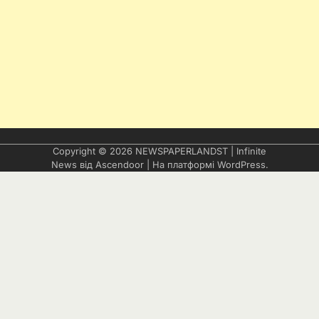
Copyright © 2026
NEWSPAPERLANDST
| Infinite
News від
Ascendoor
| На платформі
WordPress
.