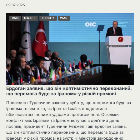
09.07.2025
IRAN
ISRAEL
TURKEY
WAR
Ердоган заявив, що він «оптимістично переконаний,
що перемога буде за Іраном» у різкій промові
Президент Туреччини заявив у суботу, що «перемога буде за
Іраном», після того, як Іран та Ізраїль продовжили
обмінюватися новими ударами протягом ночі. Оскільки
конфлікт між Ізраїлем та Іраном вступає в дев’ятий день
поспіль, президент Туреччини Реджеп Таїп Ердоган заявив,
що він «оптимістично переконаний, що перемога буде за
Іраном» у різкій промові на зустрічі міністрів закордонних