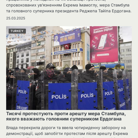
спровокованих ув’язненням Екрема Імамоглу, мера Стамбула
та головного суперника президента Реджепа Тайіпа Ердогана.
25.03.2025
TURKEY
Тисячі протестують проти арешту мера Стамбула,
якого вважають головним суперником Ердогана
Влада перекрила дороги та ввела чотириденну заборону на
демонстрації, щоб запобігти протестам після арешту Екрема