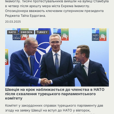
Імамоглу. Тисячі протестувальників вийшли на вулиці Стамбула
в четвер після арешту мера міста Екрема Імамоглу.
Опозиціонера вважають ключовим суперником президента
Реджепа Таїпа Ердогана.
20.03.2025
NATO
SWEDEN
TURKEY
Швеція на крок наближається до членства в НАТО
після схвалення турецького парламентського
комітету
Комітет у закордонних справах турецького парламенту дав
згоду на заявку Швеції на вступ до НАТО у вівторок,