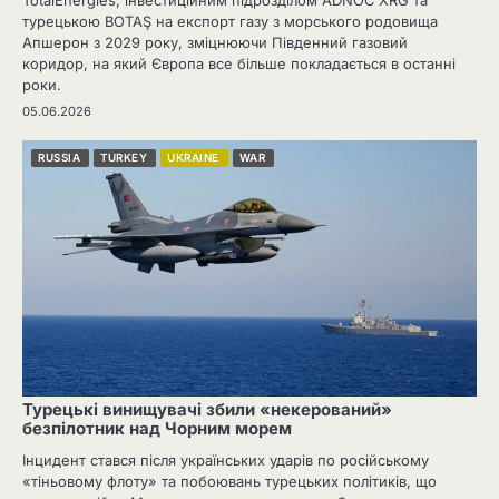
TotalEnergies, інвестиційним підрозділом ADNOC XRG та
турецькою BOTAŞ на експорт газу з морського родовища
Апшерон з 2029 року, зміцнюючи Південний газовий
коридор, на який Європа все більше покладається в останні
роки.
05.06.2026
RUSSIA
TURKEY
UKRAINE
WAR
Турецькі винищувачі збили «некерований»
безпілотник над Чорним морем
Інцидент стався після українських ударів по російському
«тіньовому флоту» та побоювань турецьких політиків, що