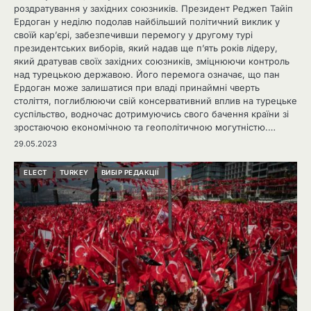
роздратування у західних союзників. Президент Реджеп Тайіп
Ердоган у неділю подолав найбільший політичний виклик у
своїй кар’єрі, забезпечивши перемогу у другому турі
президентських виборів, який надав ще п’ять років лідеру,
який дратував своїх західних союзників, зміцнюючи контроль
над турецькою державою. Його перемога означає, що пан
Ердоган може залишатися при владі принаймні чверть
століття, поглиблюючи свій консервативний вплив на турецьке
суспільство, водночас дотримуючись свого бачення країни зі
зростаючою економічною та геополітичною могутністю.…
29.05.2023
ELECT
TURKEY
ВИБІР РЕДАКЦІЇ