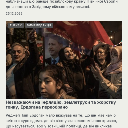
наблизивши цю раніше позаблокову країну Північної Європи
до членства в Західному військовому альянсі.
26.12.2023
TURKEY
ВИБІР РЕДАКЦІЇ
Незважаючи на інфляцію, землетруси та жорстку
гонку, Ердогана переобрано
Реджеп Таїп Ердоган мало вказував на те, що він має намір
змінити курс вдома, де він зіткнувся з економічною кризою,
що насувається, або у зовнішній політиці, де він викликав