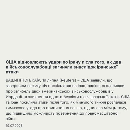
США відновлюють удари по Ірану після того, як два
військовослужбовці загинули внаслідок іранської
атаки
ВАШИНГТОН/КАЇР, 19 липня (Reuters) – США заявили, що
завершили восьму ніч поспіль атак на Іран, раніше оголосивши
про загибель двох американських військовослужбовців у
Йорданії та зникнення одного безвісти після іранської атаки. США
та Іран посилили атаки після того, як минулого тижня розпалася
тимчасова угода про припинення вогню, підписана місяць тому,
що підвищило можливість повернення до повномасштабної
війни.
19.07.2026