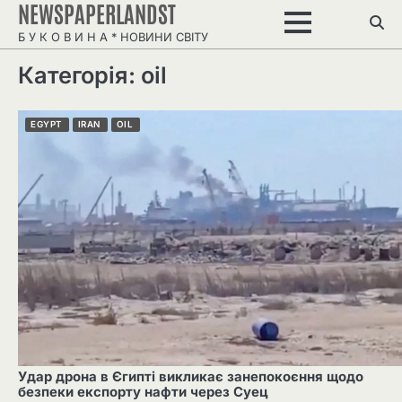
NEWSPAPERLANDST
Перейти
до
Б У К О В И Н А * НОВИНИ СВІТУ
вмісту
Категорія: oil
EGYPT
IRAN
OIL
Удар дрона в Єгипті викликає занепокоєння щодо
безпеки експорту нафти через Суец