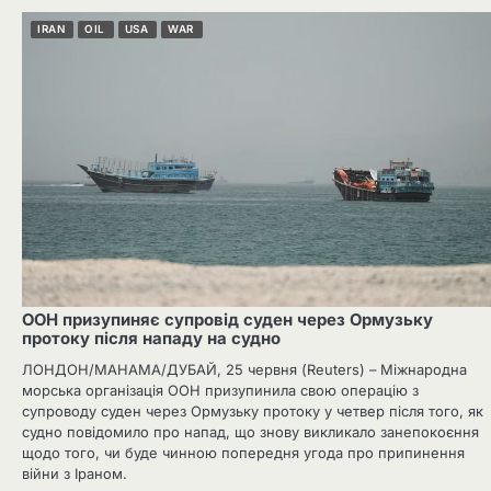
IRAN
OIL
USA
WAR
ООН призупиняє супровід суден через Ормузьку
протоку після нападу на судно
ЛОНДОН/МАНАМА/ДУБАЙ, 25 червня (Reuters) – Міжнародна
морська організація ООН призупинила свою операцію з
супроводу суден через Ормузьку протоку у четвер після того, як
судно повідомило про напад, що знову викликало занепокоєння
щодо того, чи буде чинною попередня угода про припинення
війни з Іраном.