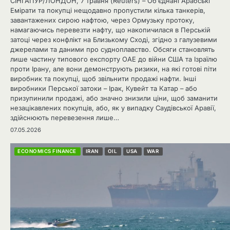
СІНГАПУР/ЛОНДОН, 7 травня (Reuters) – Об’єднані Арабські
Емірати та покупці нещодавно пропустили кілька танкерів,
завантажених сирою нафтою, через Ормузьку протоку,
намагаючись перевезти нафту, що накопичилася в Перській
затоці через конфлікт на Близькому Сході, згідно з галузевими
джерелами та даними про судноплавство. Обсяги становлять
лише частину типового експорту ОАЕ до війни США та Ізраїлю
проти Ірану, але вони демонструють ризики, на які готові піти
виробник та покупці, щоб звільнити продажі нафти. Інші
виробники Перської затоки – Ірак, Кувейт та Катар – або
призупинили продажі, або значно знизили ціни, щоб заманити
незацікавлених покупців, або, як у випадку Саудівської Аравії,
здійснюють перевезення лише…
07.05.2026
ECONOMICS FINANCE
IRAN
OIL
USA
WAR