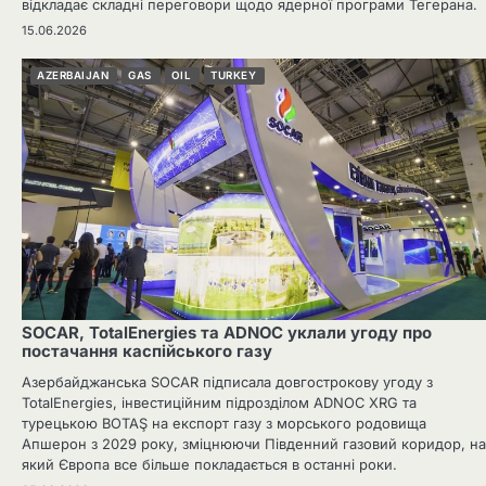
відкладає складні переговори щодо ядерної програми Тегерана.
15.06.2026
AZERBAIJAN
GAS
OIL
TURKEY
SOCAR, TotalEnergies та ADNOC уклали угоду про
постачання каспійського газу
Азербайджанська SOCAR підписала довгострокову угоду з
TotalEnergies, інвестиційним підрозділом ADNOC XRG та
турецькою BOTAŞ на експорт газу з морського родовища
Апшерон з 2029 року, зміцнюючи Південний газовий коридор, на
який Європа все більше покладається в останні роки.