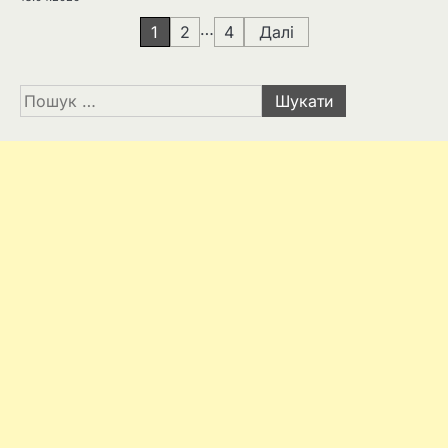
Навігація
…
1
2
4
Далі
записів
Пошук: