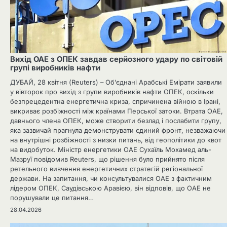
Вихід ОАЕ з ОПЕК завдав серйозного удару по світовій
групі виробників нафти
ДУБАЙ, 28 квітня (Reuters) – Об’єднані Арабські Емірати заявили
у вівторок про вихід з групи виробників нафти ОПЕК, оскільки
безпрецедентна енергетична криза, спричинена війною в Ірані,
викриває розбіжності між країнами Перської затоки. Втрата ОАЕ,
давнього члена ОПЕК, може створити безлад і послабити групу,
яка зазвичай прагнула демонструвати єдиний фронт, незважаючи
на внутрішні розбіжності з низки питань, від геополітики до квот
на видобуток. Міністр енергетики ОАЕ Сухаїль Мохамед аль-
Мазруї повідомив Reuters, що рішення було прийнято після
ретельного вивчення енергетичних стратегій регіональної
держави. На запитання, чи консультувалися ОАЕ з фактичним
лідером ОПЕК, Саудівською Аравією, він відповів, що ОАЕ не
порушували це питання…
28.04.2026