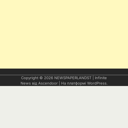
Copyright © 2026
NEWSPAPERLANDST
| Infinite
News від
Ascendoor
| На платформі
WordPress
.