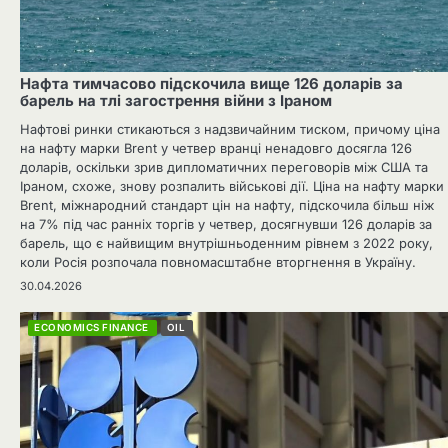
Нафта тимчасово підскочила вище 126 доларів за
барель на тлі загострення війни з Іраном
Нафтові ринки стикаються з надзвичайним тиском, причому ціна
на нафту марки Brent у четвер вранці ненадовго досягла 126
доларів, оскільки зрив дипломатичних переговорів між США та
Іраном, схоже, знову розпалить військові дії. Ціна на нафту марки
Brent, міжнародний стандарт цін на нафту, підскочила більш ніж
на 7% під час ранніх торгів у четвер, досягнувши 126 доларів за
барель, що є найвищим внутрішньоденним рівнем з 2022 року,
коли Росія розпочала повномасштабне вторгнення в Україну.
30.04.2026
ECONOMICS FINANCE
OIL