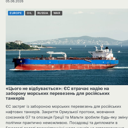
05.06.2026
EUROPE
OIL
RUSSIA
WAR
«Цього не відбувається»: ЄС втрачає надію на
заборону морських перевезень для російських
танкерів
ЄС застряг із забороною морських перевезень для російських
нафтових танкерів. Закриття Ормузької протоки, мовчання
союзників G7 та опозиція Греції та Мальти зробили будь-яку зміну
політики практично неможливою. Посадовці та дипломати в