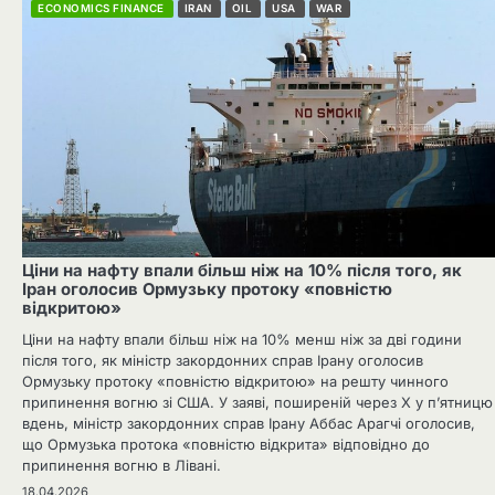
ECONOMICS FINANCE
IRAN
OIL
USA
WAR
Ціни на нафту впали більш ніж на 10% після того, як
Іран оголосив Ормузьку протоку «повністю
відкритою»
Ціни на нафту впали більш ніж на 10% менш ніж за дві години
після того, як міністр закордонних справ Ірану оголосив
Ормузьку протоку «повністю відкритою» на решту чинного
припинення вогню зі США. У заяві, поширеній через X у п’ятницю
вдень, міністр закордонних справ Ірану Аббас Арагчі оголосив,
що Ормузька протока «повністю відкрита» відповідно до
припинення вогню в Лівані.
18.04.2026