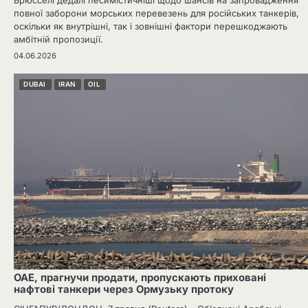
Брюсселі дедалі песимістичніші щодо шансів на запровадження
повної заборони морських перевезень для російських танкерів,
оскільки як внутрішні, так і зовнішні фактори перешкоджають
амбітній пропозиції.
04.06.2026
DUBAI
IRAN
OIL
ОАЕ, прагнучи продати, пропускають приховані
нафтові танкери через Ормузьку протоку