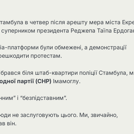
Стамбула в четвер після арешту мера міста Екр
 суперником президента Реджепа Таїпа Ердога
едіа-платформи були обмежені, а демонстрації
ерешкодити протестам.
ібрався біля штаб-квартири поліції Стамбула, м
одної партії (CHP)
Імамоглу.
ним” і “безпідставним”.
юди не заслуговують цього. Ми, звичайно,
в він.