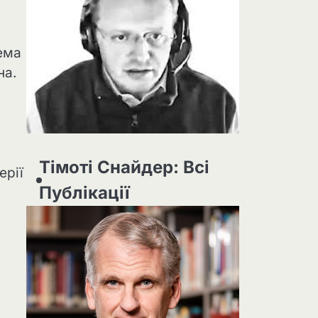
ема
на.
Тімоті Снайдер: Всі
ерії
Публікації