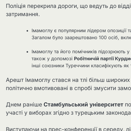
Поліція перекрила дороги, що ведуть до відд
затримання.
Імамоглу є популярним лідером опозиції 
Загалом було заарештовано 100 осіб, вклю
Імамоглу та його помічників підозрюють у
також у допомозі
Робітничій партії Курди
інші союзники Туреччини класифікують як 
Арешт Імамоглу стався на тлі більш широких 
політично вмотивовані в спробі змусити зам
Днем раніше
Стамбульський університет
по
участі у виборах згідно з турецьким законод
Виступаючи на прес-конференції в середу, лі