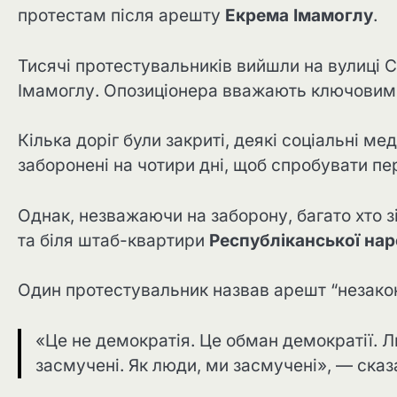
протестам після арешту
Екрема Імамоглу
.
Тисячі протестувальників вийшли на вулиці 
Імамоглу. Опозиціонера вважають ключовим
Кілька доріг були закриті, деякі соціальні м
заборонені на чотири дні, щоб спробувати п
Однак, незважаючи на заборону, багато хто з
та біля штаб-квартири
Республіканської нар
Один протестувальник назвав арешт “незакон
«Це не демократія. Це обман демократії. Л
засмучені. Як люди, ми засмучені», — сказа