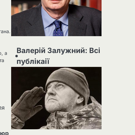
гана.
Валерій Залужний: Всі
, а
публікаії
та
ля
гюр