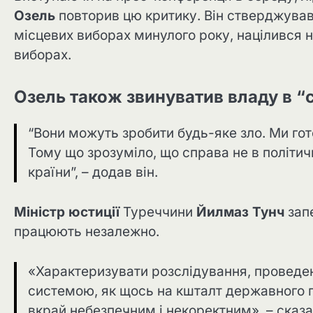
Озель
повторив цю критику. Він стверджував,
місцевих виборах минулого року, націлився н
виборах.
Озель також звинуватив владу в “
“Вони можуть зробити будь-яке зло. Ми гот
Тому що зрозуміло, що справа не в політичн
країни”, – додав він.
Міністр юстиції
Туреччини
Йилмаз Тунч
запе
працюють незалежно.
«Характеризувати розслідування, провед
системою, як щось на кшталт державного п
вкрай небезпечним і некоректним», – сказа