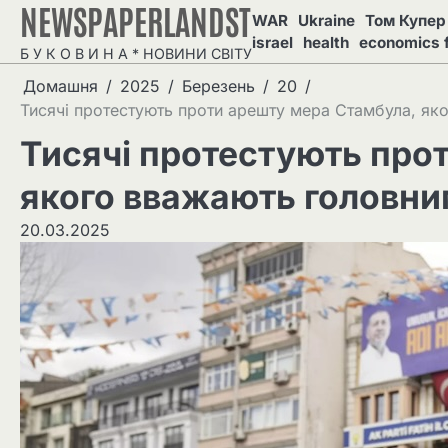
NEWSPAPERLANDST
Перейти
WAR
Ukraine
Том Купер 
до
israel
health
economics 
Б У К О В И Н А * НОВИНИ СВІТУ
вмісту
Домашня
2025
Березень
20
Тисячі протестують проти арешту мера Стамбула, я
Тисячі протестують про
якого вважають головни
20.03.2025