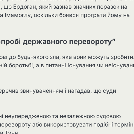
 що Ердоган, який зазнав значних поразок на
а Імамоглу, оскільки боявся програти йому на
спробі державного перевороту”
ові до будь-якого зла, яке вони можуть зробити
ій боротьбі, а в питанні існування чи неіснуван
речив звинуваченням і нагадав, що суди
ені неупередженою та незалежною судовою
еревороту або використовувати подібні термін
в Тунч.