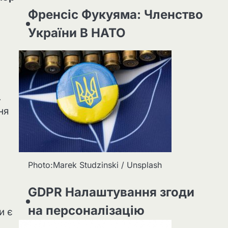
Френсіс Фукуяма: Членство
України В НАТО
.
ня
Photo:Marek Studzinski / Unsplash
GDPR Налаштування згоди
на персоналізацію
и є