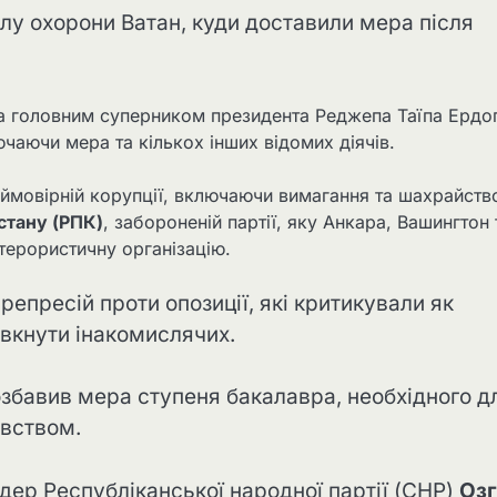
ілу охорони Ватан, куди доставили мера після
та головним суперником президента Реджепа Таїпа Ердо
чаючи мера та кількох інших відомих діячів.
 ймовірній корупції, включаючи вимагання та шахрайство
стану (РПК)
, забороненій партії, яку Анкара, Вашингтон 
терористичну організацію.
репресій проти опозиції, які критикували як
овкнути інакомислячих.
збавив мера ступеня бакалавра, необхідного д
авством.
дер Республіканської народної партії (CHP)
Оз