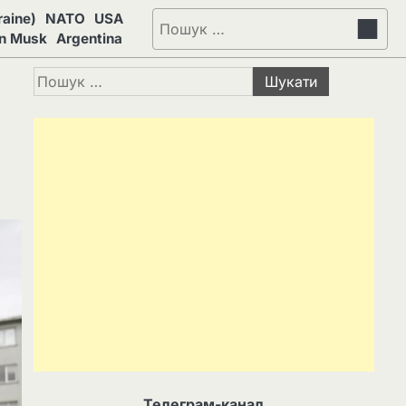
aine)
NATO
USA
Пошук:
on Musk
Argentina
Пошук:
Телеграм-канал