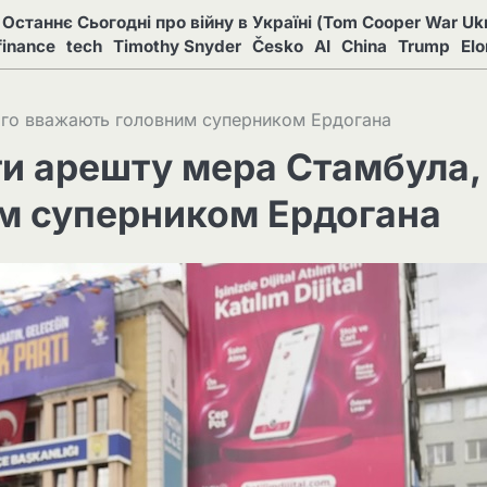
Останнє Сьогодні про війну в Україні (Tom Cooper War Ukr
finance
tech
Timothy Snyder
Česko
AI
China
Trump
El
кого вважають головним суперником Ердогана
ти арешту мера Стамбула,
м суперником Ердогана