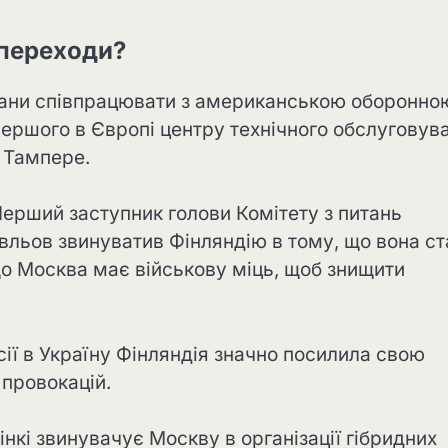
 переходи?
ани співпрацювати з американською оборонно
першого в Європі центру технічного обслуговув
 Тампере.
 Перший заступник голови Комітету з питань
льов звинуватив Фінляндію в тому, що вона ст
що Москва має військову міць, щоб знищити
ї в Україну Фінляндія значно посилила свою
 провокацій.
інкі звинувачує Москву в організації гібридних