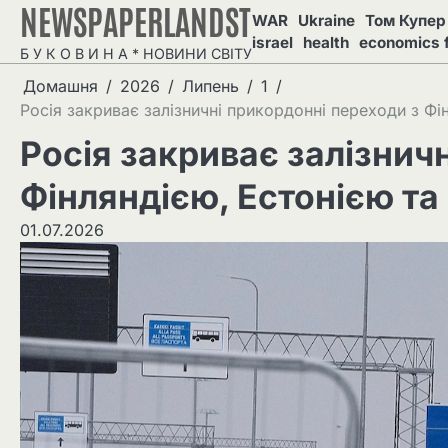
NEWSPAPERLANDST
Перейти
WAR
Ukraine
Том Купер 
до
israel
health
economics 
Б У К О В И Н А * НОВИНИ СВІТУ
вмісту
Домашня
2026
Липень
1
Росія закриває залізничні прикордонні переходи з Фі
Росія закриває залізнич
Фінляндією, Естонією та
01.07.2026