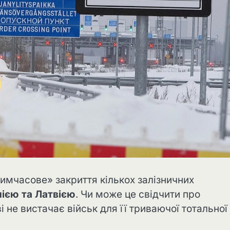
имчасове» закриття кількох залізничних
нією та Латвією
. Чи може це свідчити про
і не вистачає військ для її триваючої тотальної