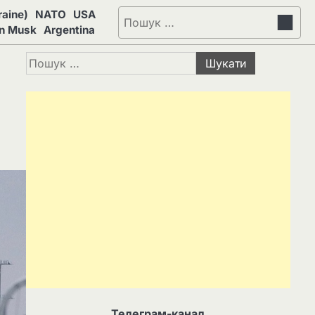
aine)
NATO
USA
Пошук:
on Musk
Argentina
Пошук:
Телеграм-канал