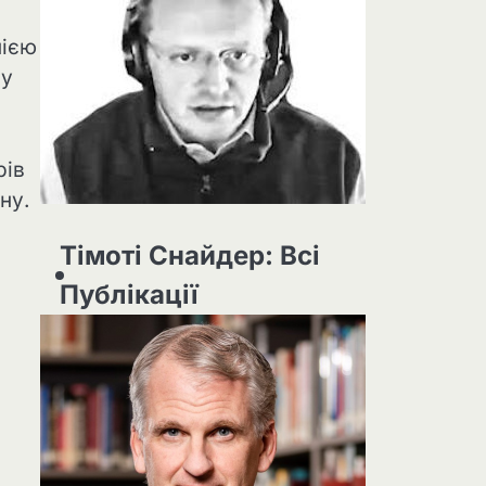
нією
 у
рів
ну.
Тімоті Снайдер: Всі
Публікації