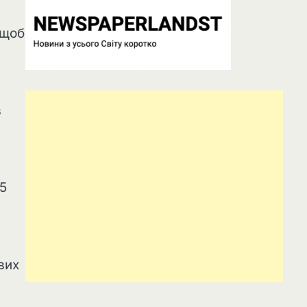
 щоб
в
25
вих