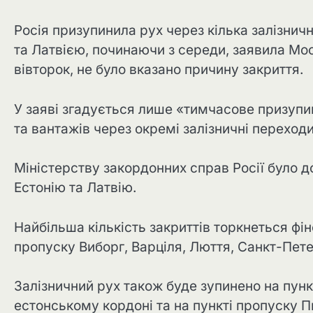
Росія призупинила рух через кілька залізнич
та Латвією, починаючи з середи, заявила Мо
вівторок, не було вказано причину закриття.
У заяві згадується лише «тимчасове призупи
та вантажів через окремі залізничні переход
Міністерству закордонних справ Росії було 
Естонію та Латвію.
Найбільша кількість закриттів торкнеться фі
пропуску Виборг, Варціля, Люття, Санкт-Пет
Залізничний рух також буде зупинено на пун
естонському кордоні та на пункті пропуску П