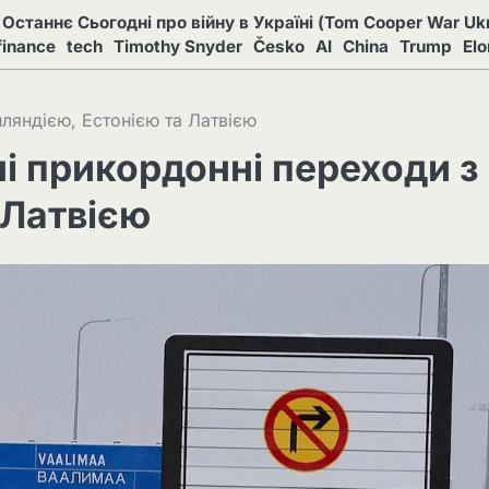
Останнє Сьогодні про війну в Україні (Tom Cooper War Ukr
finance
tech
Timothy Snyder
Česko
AI
China
Trump
El
нляндією, Естонією та Латвією
ні прикордонні переходи з
 Латвією