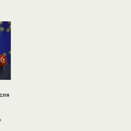
ісля
я