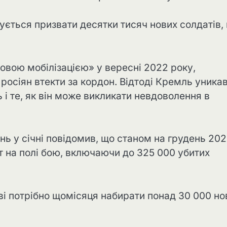
ується призвати десятки тисяч нових солдатів,
овою мобілізацією» у вересні 2022 року,
 росіян втекти за кордон. Відтоді Кремль уника
 і те, як він може викликати невдоволення в
нь у січні повідомив, що станом на грудень 20
ат на полі бою, включаючи до 325 000 убитих
і потрібно щомісяця набирати понад 30 000 но