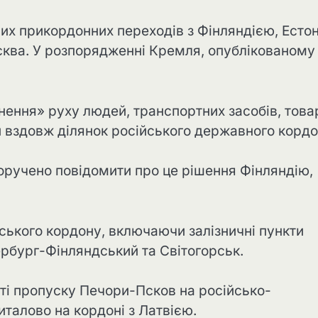
них прикордонних переходів з Фінляндією, Есто
сква. У розпорядженні Кремля, опублікованому
нення» руху людей, транспортних засобів, това
и вздовж ділянок російського державного кордо
доручено повідомити про це рішення Фінляндію,
нського кордону, включаючи залізничні пункти
ербург-Фінляндський та Світогорськ.
кті пропуску Печори-Псков на російсько-
италово на кордоні з Латвією.