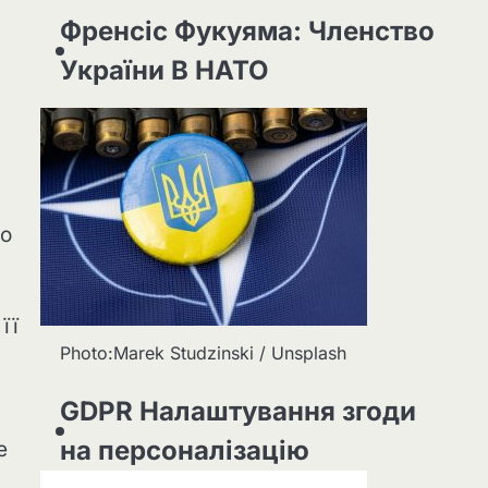
Френсіс Фукуяма: Членство
України В НАТО
ро
її
Photo:Marek Studzinski / Unsplash
GDPR Налаштування згоди
на персоналізацію
е