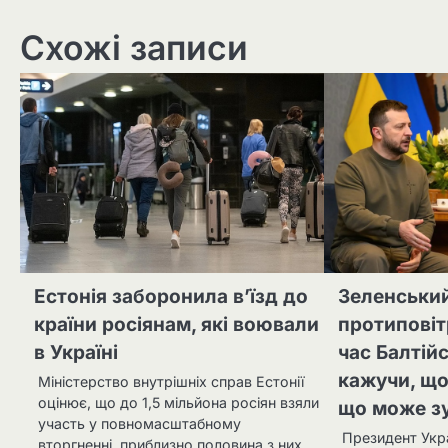
Схожі записи
Естонія заборонила в’їзд до
Зеленськи
країни росіянам, які воювали
протиповіт
в Україні
час Балтій
кажучи, що
Міністерство внутрішніх справ Естонії
оцінює, що до 1,5 мільйона росіян взяли
що може з
участь у повномасштабному
Президент Укра
вторгненні, приблизно половина з них