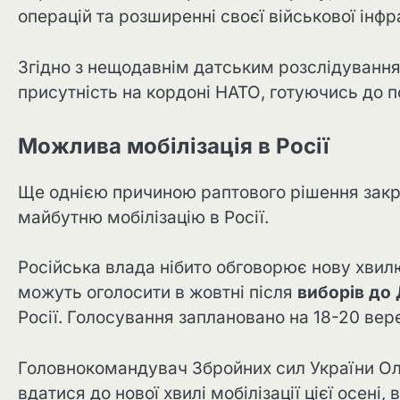
операцій та розширенні своєї військової інф
Згідно з нещодавнім датським розслідування
присутність на кордоні НАТО, готуючись до п
Можлива мобілізація в Росії
Ще однією причиною раптового рішення закри
майбутню мобілізацію в Росії.
Російська влада нібито обговорює нову хвилю 
можуть оголосити в жовтні після
виборів до
Росії. Голосування заплановано на 18-20 вер
Головнокомандувач Збройних сил України Ол
вдатися до нової хвилі мобілізації цієї осен