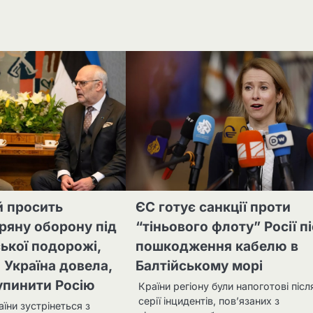
й просить
ЄС готує санкції проти
ряну оборону під
“тіньового флоту” Росії п
ської подорожі,
пошкодження кабелю в
 Україна довела,
Балтійському морі
упинити Росію
Країни регіону були напоготові післ
серії інцидентів, пов’язаних з
їни зустрінеться з