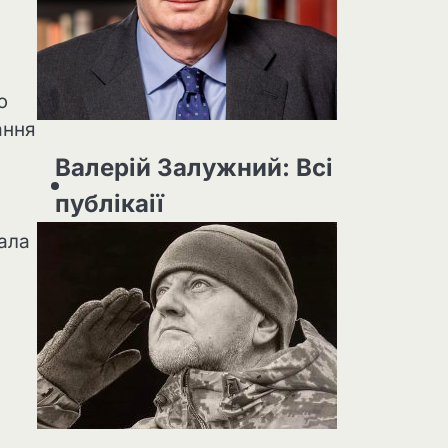
ю
ання
Валерій Залужний: Всі
публікаії
ала