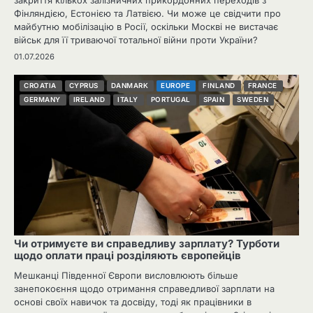
закриття кількох залізничних прикордонних переходів з
Фінляндією, Естонією та Латвією. Чи може це свідчити про
майбутню мобілізацію в Росії, оскільки Москві не вистачає
військ для її триваючої тотальної війни проти України?
01.07.2026
CROATIA
CYPRUS
DANMARK
EUROPE
FINLAND
FRANCE
GERMANY
IRELAND
ITALY
PORTUGAL
SPAIN
SWEDEN
Чи отримуєте ви справедливу зарплату? Турботи
щодо оплати праці розділяють європейців
Мешканці Південної Європи висловлюють більше
занепокоєння щодо отримання справедливої ​​зарплати на
основі своїх навичок та досвіду, тоді як працівники в