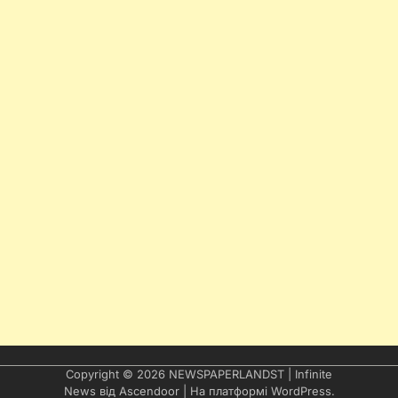
Copyright © 2026
NEWSPAPERLANDST
| Infinite
News від
Ascendoor
| На платформі
WordPress
.