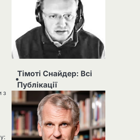
Тімоті Снайдер: Всі
Публікації
 з
у: