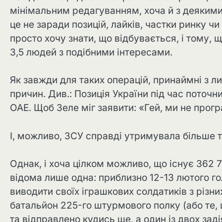
мінімальним редагуванням, хоча й з деякими
це не заради позицій, лайків, частки ринку ч
просто хочу знати, що відбувається, і тому,
3,5 людей з подібними інтересами.
Як завжди для таких операцій, принаймні з л
причин. Див.: Позиція України під час поточ
ОАЕ. Щоб Зеле міг заявити: «Гей, ми не прог
І, можливо, ЗСУ справді утримувала більше те
Однак, і хоча цілком можливо, що існує 362 7
відома лише одна: приблизно 12-13 лютого 
виводити своїх іграшкових солдатиків з різних
батальйон 225-го штурмового полку (або те, 
та відправлено кудись ще, а один із двох зад