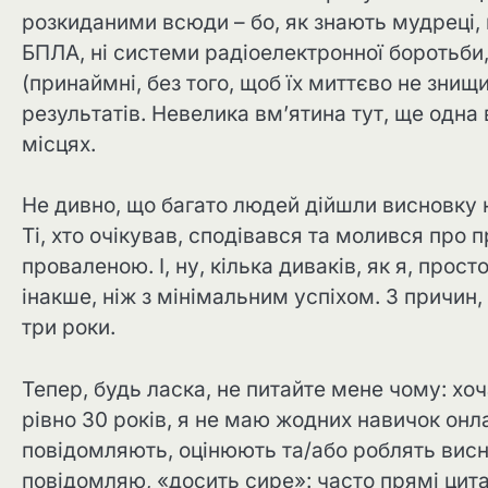
розкиданими всюди – бо, як знають мудреці, 
БПЛА, ні системи радіоелектронної боротьби, 
(принаймні, без того, щоб їх миттєво не знищ
результатів. Невелика вм’ятина тут, ще одна 
місцях.
Не дивно, що багато людей дійшли висновку н
Ті, хто очікував, сподівався та молився про 
проваленою. І, ну, кілька диваків, як я, прос
інакше, ніж з мінімальним успіхом. З причин
три роки.
Тепер, будь ласка, не питайте мене чому: х
рівно 30 років, я не маю жодних навичок онла
повідомляють, оцінюють та/або роблять висн
повідомляю, «досить сире»: часто прямі цитат