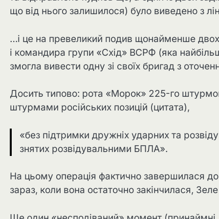
що від нього залишилося) було виведено з лін
…і це на превеликий подив щонайменше двох 
і командира групи «Схід» ВСРФ (яка найбільш
змогла вивести одну зі своїх бригад з оточенн
Досить типово: рота «Морок» 225-го штурмо
штурмами російських позицій (цитата),
«без підтримки дружніх ударних та розвідув
знятих розвідувальними БПЛА».
На цьому операція фактично завершилася до т
зараз, коли вона остаточно закінчилася, Зеле 
Ще один «несподіваний» момент (принаймні дл