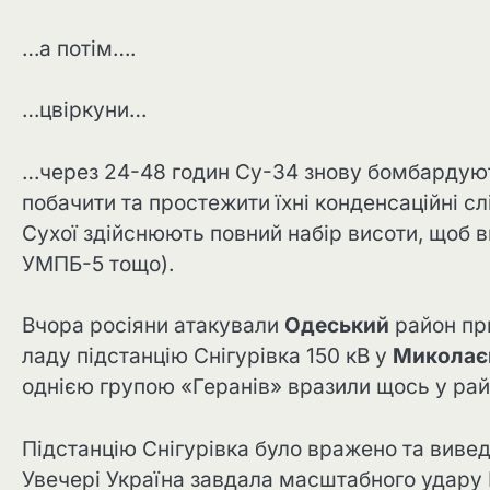
…а потім….
…цвіркуни…
…через 24-48 годин Су-34 знову бомбарду
побачити та простежити їхні конденсаційні сл
Сухої здійснюють повний набір висоти, щоб 
УМПБ-5 тощо).
Вчора росіяни атакували
Одеський
район пр
ладу підстанцію Снігурівка 150 кВ у
Миколає
однією групою «Геранів» вразили щось у ра
Підстанцію Снігурівка було вражено та вивед
Увечері Україна завдала масштабного удару Б