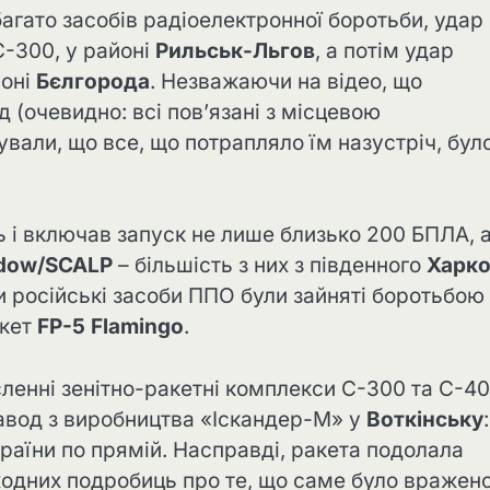
агато засобів радіоелектронної боротьби, удар
-300, у районі
Рильськ-Льгов
, а потім удар
йоні
Бєлгорода
. Незважаючи на відео, що
 (очевидно: всі пов’язані з місцевою
вали, що все, що потрапляло їм назустріч, бул
ь і включав запуск не лише близько 200 БПЛА, а
adow/SCALP
– більшість з них з південного
Харко
 російські засоби ППО були зайняті боротьбою 
акет
FP-5 Flamingo
.
сленні зенітно-ракетні комплекси С-300 та С-40
авод з виробництва «Іскандер-М» у
Воткінську
країни по прямій. Насправді, ракета подолала
жодних подробиць про те, що саме було вражено