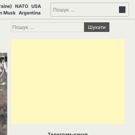
aine)
NATO
USA
Пошук:
on Musk
Argentina
Пошук:
Телеграм-канал