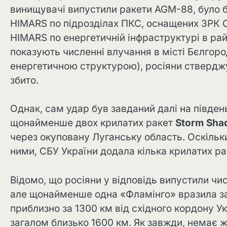
винищувачі випустили ракети AGM-88, було б
HIMARS по підрозділах ПКС, оснащених ЗРК С
HIMARS по енергетичній інфраструктурі в ра
показують численні влучання в місті Бєлгород
енергетичною структурою), росіяни стверджу
збито.
Однак, сам удар був завданий далі на півден
щонайменше двох крилатих ракет
Storm Sh
через окуповану Луганську область. Оскільки
ними, СБУ України додала кілька крилатих р
Відомо, що росіяни у відповідь випустили чи
але щонайменше одна «Фламінго» вразила з
приблизно за 1300 км від східного кордону У
загалом близько 1600 км. Як завжди, немає 