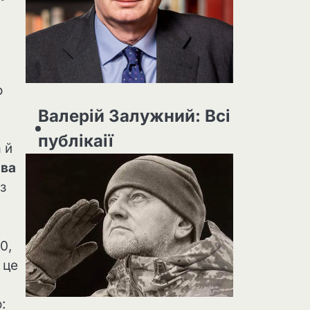
о
Валерій Залужний: Всі
публікаії
 й
ва
з
0,
: це
: