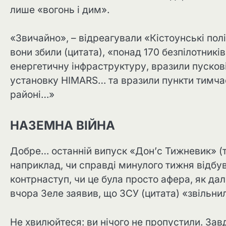
лише «вогонь і дим».
«Звичайно», – відреагували «Кістоунські полі
вони збили (цитата), «понад 170 безпілотник
енергетичну інфраструктуру, вразили пусков
установку HIMARS… та вразили пункти тимчас
районі…»
НАЗЕМНА ВІЙНА
Добре… останній випуск «Дон’с Тижневик» (то
наприклад, чи справді минулого тижня відбу
контрнаступ, чи це була просто афера, як да
вчора Зеле заявив, що ЗСУ (цитата) «звільни
Не хвилюйтеся: ви нічого не пропустили. Зав