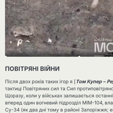
ПОВІТРЯНІ ВІЙНИ
Після двох років таких ігор я [
Том Купер – Ре
тактиці Повітряних сил та Сил протиповітряно
Щоразу, коли у військах залишається останн
вперед один вогневий підрозділ MIM-104, вл
Су-34 (як два дні тому в районі Запоріжжя; 