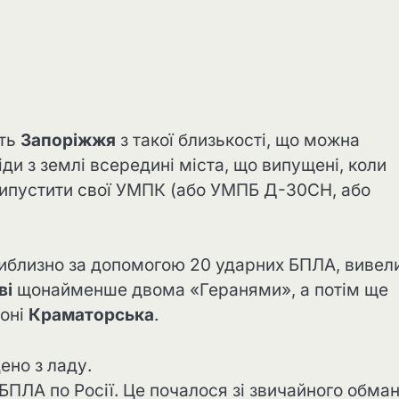
ють
Запоріжжя
з такої близькості, що можна
іди з землі всередині міста, що випущені, коли
випустити свої УМПК (або УМПБ Д-30СН, або
иблизно за допомогою 20 ударних БПЛА, вивели
ві
щонайменше двома «Геранями», а потім ще
йоні
Краматорська
.
ено з ладу.
ПЛА по Росії. Це почалося зі звичайного обман