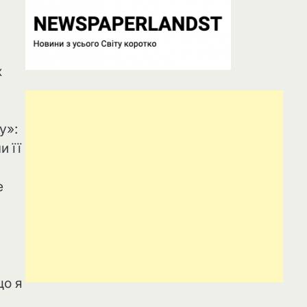
х
у»:
и її
е
що я