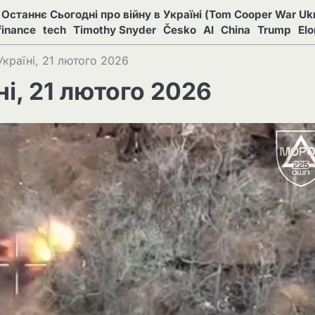
Останнє Сьогодні про війну в Україні (Tom Cooper War Ukr
finance
tech
Timothy Snyder
Česko
AI
China
Trump
El
Україні, 21 лютого 2026
ні, 21 лютого 2026