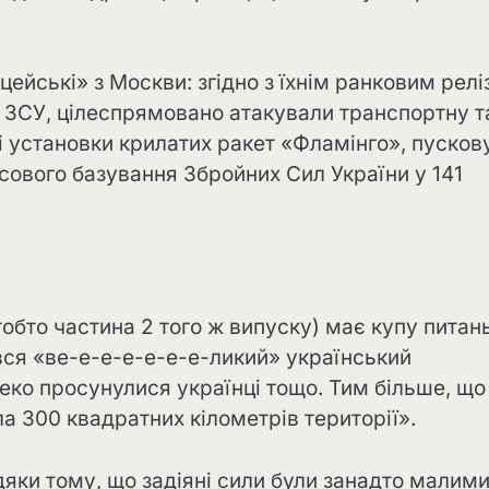
цейські» з Москви: згідно з їхнім ранковим релі
ів ЗСУ, цілеспрямовано атакували транспортну т
і установки крилатих ракет «Фламінго», пусков
ового базування Збройних Сил України у 141
бто частина 2 того ж випуску) має купу питань
вся «ве-е-е-е-е-е-е-ликий» український
леко просунулися українці тощо. Тим більше, що
ла 300 квадратних кілометрів території».
дяки тому, що задіяні сили були занадто малими