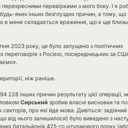
 перехресними перевірками з мого боку. І я ро
и будь-яких інших безглуздих причин, а тому, що
 що в мене складається враження, що є ще близь
ипня 2023 року, це було запущено з політичних
них переговорів з Росією, посередницьких за СШ
раємо».
риторії, ніж раніше.
94 228 інших причин результату цієї операції, м
головком
Сирський
зробив власні висновки та п
 секторів, про які йде мова. Дивіться: задіяний
що від нього залишилося) було виведено з наст
іяних батальйонів 425-го штурмового полку (або