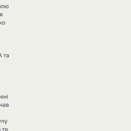
блю
 я
ко
А та
ені
очав
упу
 те,