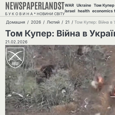
NEWSPAPERLANDST
Перейти
WAR
Ukraine
Том Купер 
до
israel
health
economics 
Б У К О В И Н А * НОВИНИ СВІТУ
вмісту
Домашня
2026
Лютий
21
Том Купер: Війна в 
Том Купер: Війна в Украї
21.02.2026