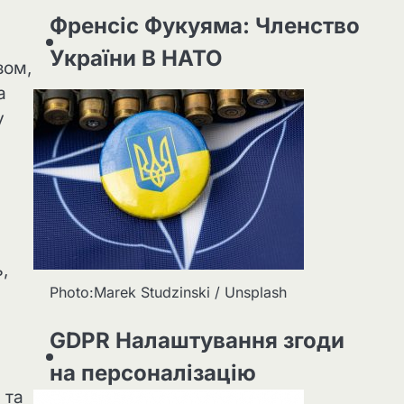
Френсіс Фукуяма: Членство
України В НАТО
зом,
а
у
,
Photo:Marek Studzinski / Unsplash
GDPR Налаштування згоди
на персоналізацію
 та