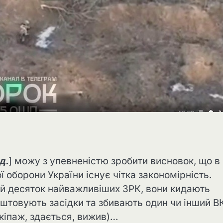
д.
] можу з упевненістю зробити висновок, що в
ї оборони України існує чітка закономірність.
ій десяток найважливіших ЗРК, вони кидають
аштовують засідки та збивають один чи інший В
екіпаж, здається, вижив)…