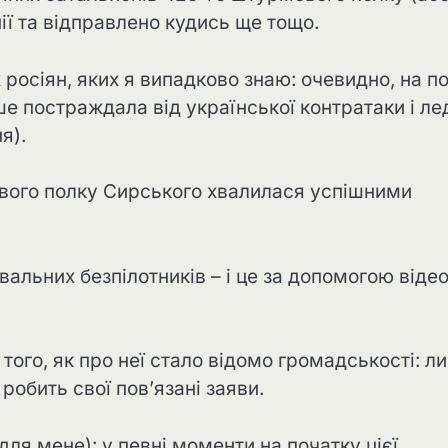
ії та відправлено кудись ще тощо.
росіян, яких я випадково знаю: очевидно, на п
е постраждала від української контратаки і ле
я).
вого полку Сирського хвалилася успішними
альних безпілотників – і це за допомогою відео
ого, як про неї стало відомо громадськості: л
робить свої пов’язані заяви.
я мене): у певні моменти на початку цієї