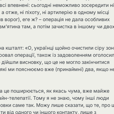
всі впевнені: сьогодні неможливо зосередити ні
а отже, ні піхоту, ні артилерію в одному місці
ив ворог), еге ж? – операція не дала особливих
вм’ятина там, а потім зачистка в іншому чи дво
а кшталт: «О, українці щойно очистили сіру зон
провал операції, також із задоволенням оголосил
то дійшли висновку, що це не могло закінчитися
, які ми пояснюємо вже (принаймні) два, якщо н
оча це поширюється, як якась чума, вже майже
йн-телепатії. Тому я не знаю, чому інші люди
овки саме так. Можу лише сказати, що те, про 
и від одного чи іншого контакту, лише з