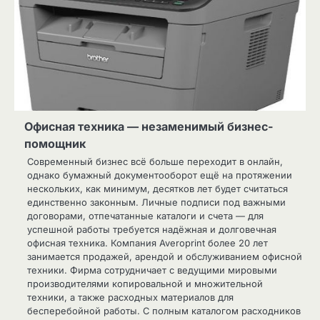
Офисная техника — незаменимый бизнес-
помощник
Современный бизнес всё больше переходит в онлайн,
однако бумажный документооборот ещё на протяжении
нескольких, как минимум, десятков лет будет считаться
единственно законным. Личные подписи под важными
договорами, отпечатанные каталоги и счета — для
успешной работы требуется надёжная и долговечная
офисная техника. Компания Averoprint более 20 лет
занимается продажей, арендой и обслуживанием офисной
техники. Фирма сотрудничает с ведущими мировыми
производителями копировальной и множительной
техники, а также расходных материалов для
бесперебойной работы. С полным каталогом расходников