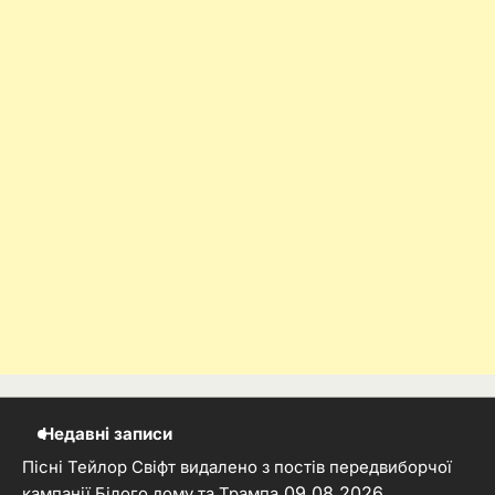
Недавні записи
Пісні Тейлор Свіфт видалено з постів передвиборчої
09.08.2026
кампанії Білого дому та Трампа