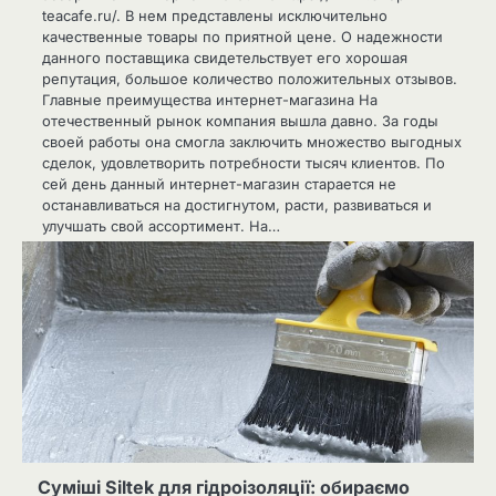
teacafe.ru/. В нем представлены исключительно
качественные товары по приятной цене. О надежности
данного поставщика свидетельствует его хорошая
репутация, большое количество положительных отзывов.
Главные преимущества интернет-магазина На
отечественный рынок компания вышла давно. За годы
своей работы она смогла заключить множество выгодных
сделок, удовлетворить потребности тысяч клиентов. По
сей день данный интернет-магазин старается не
останавливаться на достигнутом, расти, развиваться и
улучшать свой ассортимент. На…
Суміші Siltek для гідроізоляції: обираємо