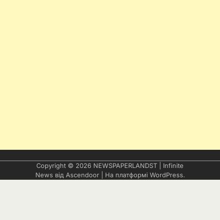
Copyright © 2026
NEWSPAPERLANDST
| Infinite
News від
Ascendoor
| На платформі
WordPress
.