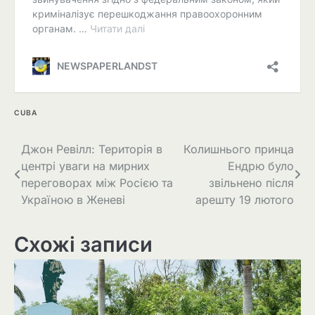
CUBA
Навігація
Джон Ревілл: Територія в
Колишнього принца
центрі уваги на мирних
Ендрю було
записів
переговорах між Росією та
звільнено після
Україною в Женеві
арешту 19 лютого
Схожі записи