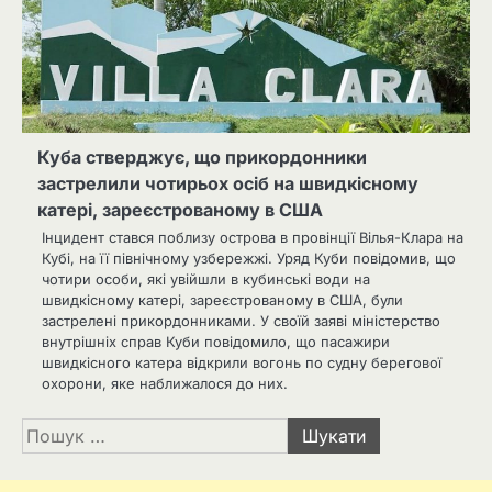
Куба стверджує, що прикордонники
застрелили чотирьох осіб на швидкісному
катері, зареєстрованому в США
Інцидент стався поблизу острова в провінції Вілья-Клара на
Кубі, на її північному узбережжі. Уряд Куби повідомив, що
чотири особи, які увійшли в кубинські води на
швидкісному катері, зареєстрованому в США, були
застрелені прикордонниками. У своїй заяві міністерство
внутрішніх справ Куби повідомило, що пасажири
швидкісного катера відкрили вогонь по судну берегової
охорони, яке наближалося до них.
Пошук: