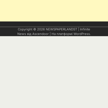
Copyright © 2026
NEWSPAPERLANDST
| Infinite
News від
Ascendoor
| На платформі
WordPress
.