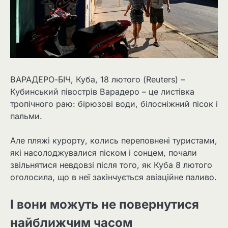
ВАРАДЕРО-БІЧ, Куба, 18 лютого (Reuters) –
Кубинський півострів Варадеро – це листівка
тропічного раю: бірюзові води, білосніжний пісок і
пальми.
Але пляжі курорту, колись переповнені туристами,
які насолоджувалися піском і сонцем, почали
звільнятися невдовзі після того, як Куба 8 лютого
оголосила, що в неї закінчується авіаційне паливо.
І вони можуть не повернутися
найближчим часом