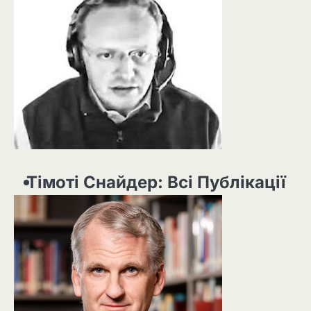
Тімоті Снайдер: Всі Публікації