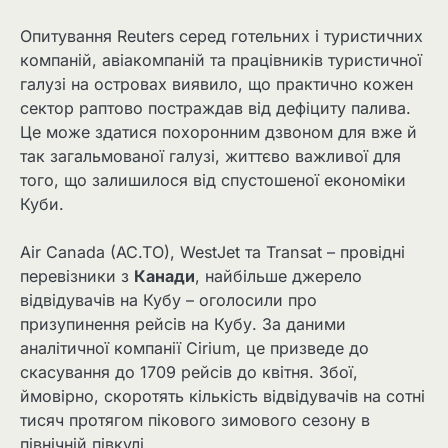
Опитування Reuters серед готельних і туристичних
компаній, авіакомпаній та працівників туристичної
галузі на островах виявило, що практично кожен
сектор раптово постраждав від дефіциту палива.
Це може здатися похоронним дзвоном для вже й
так загальмованої галузі, життєво важливої ​​для
того, що залишилося від спустошеної економіки
Куби.
Air Canada (AC.TO), WestJet та Transat – провідні
перевізники з
Канади
, найбільше джерело
відвідувачів на Кубу – оголосили про
призупинення рейсів на Кубу. За даними
аналітичної компанії Cirium, це призведе до
скасування до 1709 рейсів до квітня. Збої,
ймовірно, скоротять кількість відвідувачів на сотні
тисяч протягом пікового зимового сезону в
північній півкулі.