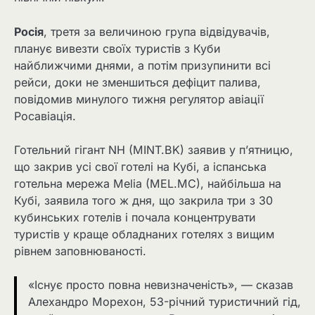
Росія
, третя за величиною група відвідувачів,
планує вивезти своїх туристів з Куби
найближчими днями, а потім призупинити всі
рейси, доки не зменшиться дефіцит палива,
повідомив минулого тижня регулятор авіації
Росавіація.
Готельний гігант NH (MINT.BK) заявив у п’ятницю,
що закрив усі свої готелі на Кубі, а іспанська
готельна мережа Melia (MEL.MC), найбільша на
Кубі, заявила того ж дня, що закрила три з 30
кубинських готелів і почала концентрувати
туристів у краще обладнаних готелях з вищим
рівнем заповнюваності.
«Існує просто повна невизначеність», — сказав
Алехандро Морехон, 53-річний туристичний гід,