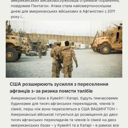
американських військовослужбовців отримали поранення,
повідомив Пентагон. Атака стала найсмертоноснішим
днем ​​для американських військових в Афганістані з 2011
року і…
США розширюють зусилля з переселення
афганців з-за ризика помсти талібів
Американські бази в Кувейті і Катарі, будуть тимчасовими
будинками для тисяч афганських перекладачів, членів їх
сімей, перш ніж вони переселяться в США ВАШИНГТОН –
Американські військові готуються до розміщення до двох
тисяч афганських перекладачів та членів їх сімей на двох
американських базах – у Кувейті та в Катарі – в рамках все