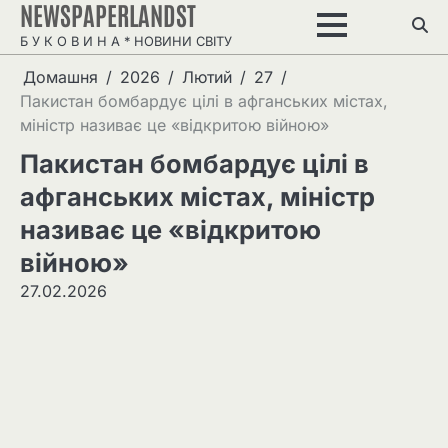
NEWSPAPERLANDST
Перейти
до
Б У К О В И Н А * НОВИНИ СВІТУ
вмісту
Домашня
2026
Лютий
27
Пакистан бомбардує цілі в афганських містах,
міністр називає це «відкритою війною»
Пакистан бомбардує цілі в
афганських містах, міністр
називає це «відкритою
війною»
27.02.2026