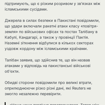
підтримують, що є різким розривом у зв’язках між
ісламськими сусідами.
Джерела в силах безпеки в Пакистані повідомили,
що удари включали ракетні атаки класу «повітря-
земля» по військових офісах та постах Талібану в
Кабулі, Кандагарі, а також у провінції Пактія.
Наземні зіткнення відбулися в кількох секторах
уздовж кордону між ісламськими країнами.
Талібан заявив, що здійснив те, що він назвав
атаками у відповідь на пакистанські військові
об’єкти.
Обидві сторони повідомили про великі втрати,
оприлюднюючи різко різні дані, які Reuters не
змогло незалежно перевірити.
«Наша чаша терпіння переповнилася. Тепер між