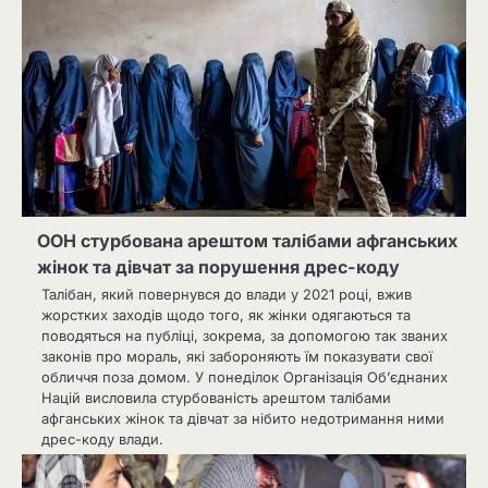
ООН стурбована арештом талібами афганських
жінок та дівчат за порушення дрес-коду
Талібан, який повернувся до влади у 2021 році, вжив
жорстких заходів щодо того, як жінки одягаються та
поводяться на публіці, зокрема, за допомогою так званих
законів про мораль, які забороняють їм показувати свої
обличчя поза домом. У понеділок Організація Об’єднаних
Націй висловила стурбованість арештом талібами
афганських жінок та дівчат за нібито недотримання ними
дрес-коду влади.