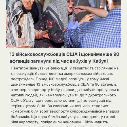
13 військовослужбовців США і щонайменше 90
афганців загинули під час вибухів у Кабулі
Пентагон звинувачує філію ІДІЛ у терактах та стрілянині на
тлі евакуації; більше десятка американських військових
постраждали Понад 100 людей загинули, у тому числі
щонайменше 13 військовослужбовців США та 90 афганців,
в четвер в аеропорту Кабула, коли два вибухи пролунали в
натовпі людей, які намагались увійти до підконтрольного
США об’єкту, що перервало останні дії по евакуації під
керівництвом США. За словами чиновників, терорист
-смертник біля воріт аеропорту супроводжувався нападом
бойовиків. Ще одна бомба вибухнула неподалік, у готелі
біля аеропорту, повідомили чиновники. Вісімнадцять