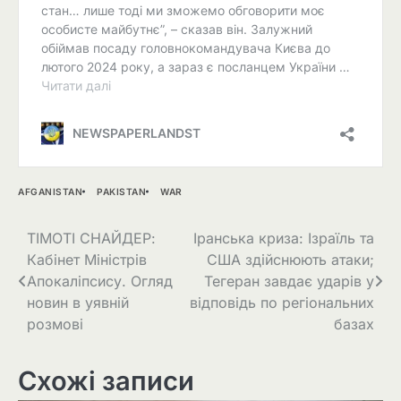
AFGANISTAN
PAKISTAN
WAR
Навігація
ТІМОТІ СНАЙДЕР:
Іранська криза: Ізраїль та
Кабінет Міністрів
США здійснюють атаки;
записів
Апокаліпсису. Огляд
Тегеран завдає ударів у
новин в уявній
відповідь по регіональних
розмові
базах
Схожі записи