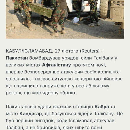
КАБУЛ/ІСЛАМАБАД, 27 лютого (Reuters) –
Пакистан
бомбардував урядові сили Талібану у
великих містах
Афганістану
протягом ночі,
вперше безпосередньо атакуючи своїх колишніх
союзників, і назвав ситуацію «відкритою війною»,
що підвищило напруженість у нестабільному
регіоні, що має ядерну зброю.
Пакистанські удари вразили столицю
Кабул
та
місто
Кандагар
, де базуються лідери Талібану. Це
був перший випадок, коли Ісламабад атакував
Талібан, а не бойовиків, яких нібито вони