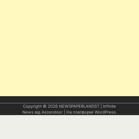
Copyright © 2026
NEWSPAPERLANDST
| Infinite
News від
Ascendoor
| На платформі
WordPress
.