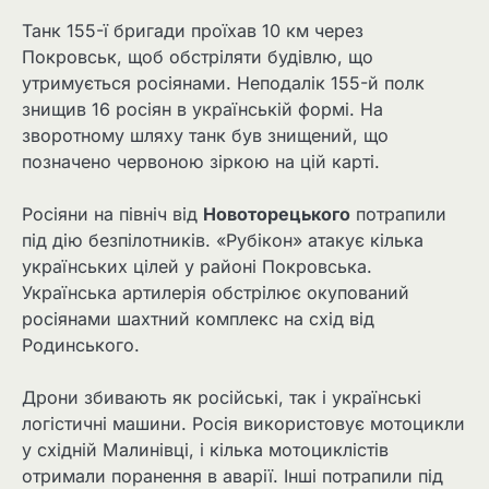
Танк 155-ї бригади проїхав 10 км через
Покровськ, щоб обстріляти будівлю, що
утримується росіянами. Неподалік 155-й полк
знищив 16 росіян в українській формі. На
зворотному шляху танк був знищений, що
позначено червоною зіркою на цій карті.
Росіяни на північ від
Новоторецького
потрапили
під дію безпілотників. «Рубікон» атакує кілька
українських цілей у районі Покровська.
Українська артилерія обстрілює окупований
росіянами шахтний комплекс на схід від
Родинського.
Дрони збивають як російські, так і українські
логістичні машини. Росія використовує мотоцикли
у східній Малинівці, і кілька мотоциклістів
отримали поранення в аварії. Інші потрапили під