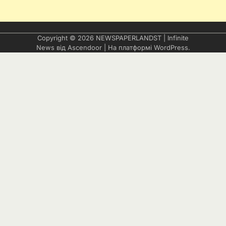
Copyright © 2026
NEWSPAPERLANDST
| Infinite
News від
Ascendoor
| На платформі
WordPress
.