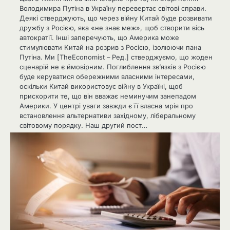
Володимира Путіна в Україну перевертає світові справи.
Деякі стверджують, що через війну Китай буде розвивати
дружбу з Росією, яка «не знає меж», щоб створити вісь
автократії. Інші заперечують, що Америка може
стимулювати Китай на розрив з Росією, ізолюючи пана
Путіна. Ми [TheEconomist – Ред.] стверджуємо, що жоден
сценарій не є ймовірним. Поглиблення зв’язків з Росією
буде керуватися обережними власними інтересами,
оскільки Китай використовує війну в Україні, щоб
прискорити те, що він вважає неминучим занепадом
Америки. У центрі уваги завжди є її власна мрія про
встановлення альтернативи західному, ліберальному
світовому порядку. Наш другий пост…