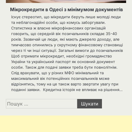
Мікрокредити в Одесі з мінімумом документів
Існує стереотип, що мікредити беруть лише молоді люди
та неблагонадійні особи, що комусь заборгували.
Статистика ж власне мікрофінансових організацій
говорить, що середній вік позичальників складає 35-40
років. Зазвичай це люди, які мають джерело доходу, але
тимчасово опинились у скрутному фінансовому становищі
через ті чи інші ситуації. Загальні вимоги до позичальників
Щоб отримати мікрокредит, необхідні громадянство
України та український паспорт як основний документ
особи. Також для подачі заявки треба бути повнолітнім.
Слід врахувати, що у різних МФО мінімальний та
максимальний вік потенційних позичальників може
відрізнятись, тому на це також варто звертати увагу при
поданні заявки. Кредитна історія не впливає на рішення…
Пошук: