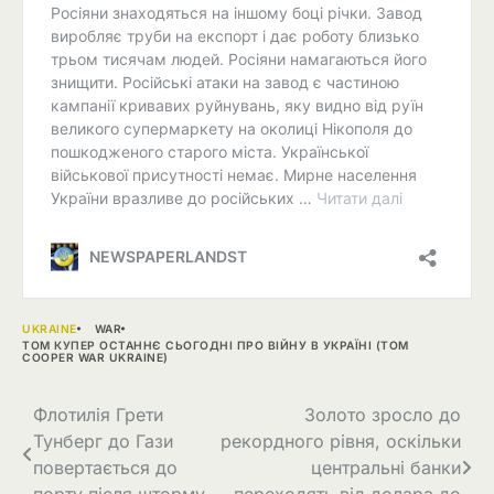
UKRAINE
WAR
ТОМ КУПЕР ОСТАННЄ СЬОГОДНІ ПРО ВІЙНУ В УКРАЇНІ (TOM
COOPER WAR UKRAINE)
Навігація
Флотилія Грети
Золото зросло до
Тунберг до Гази
рекордного рівня, оскільки
записів
повертається до
центральні банки
порту після шторму
переходять від долара до