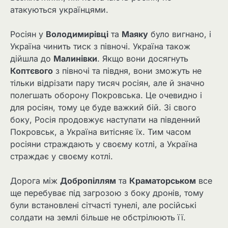
атакуються українцями.
Росіян у
Володимирівці
та
Маяку
було вигнано, і
Україна чинить тиск з півночі. Україна також
дійшла до
Малинівки
. Якщо вони досягнуть
Коптєвого
з півночі та півдня, вони зможуть не
тільки відрізати пару тисяч росіян, але й значно
полегшать оборону Покровська. Це очевидно і
для росіян, тому це буде важкий бій. Зі свого
боку, Росія продовжує наступати на південний
Покровськ, а Україна витісняє їх. Тим часом
росіяни страждають у своєму котлі, а Україна
страждає у своєму котлі.
Дорога між
Добропіллям
та
Краматорськом
все
ще перебуває під загрозою з боку дронів, тому
були встановлені сітчасті тунелі, але російські
солдати на землі більше не обстрілюють її.