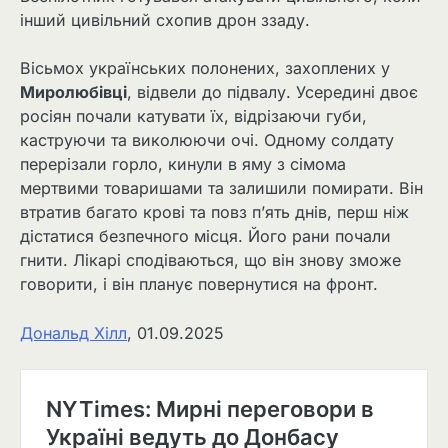
інший цивільний схопив дрон ззаду.
Вісьмох українських полонених, захоплених у
Миролюбівці
, відвели до підвалу. Усередині двоє
росіян почали катувати їх, відрізаючи губи,
каструючи та виколюючи очі. Одному солдату
перерізали горло, кинули в яму з сімома
мертвими товаришами та залишили помирати. Він
втратив багато крові та повз п’ять днів, перш ніж
дістатися безпечного місця. Його рани почали
гнити. Лікарі сподіваються, що він знову зможе
говорити, і він планує повернутися на фронт.
Дональд Хілл
, 01.09.2025