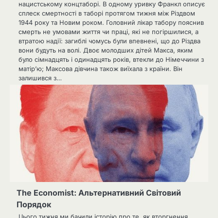
нацистському концтаборі. В одному уривку Франкл описує
сплеск смертності в таборі протягом тижня між Різдвом
1944 року та Новим роком. Головний лікар табору пояснив
смерть не умовами життя чи праці, які не погіршилися, а
втратою надії: загиблі чомусь були впевнені, що до Різдва
вони будуть на волі. Двоє молодших дітей Макса, яким
було сімнадцять і одинадцять років, втекли до Німеччини з
матір’ю; Максова дівчина також виїхала з країни. Він
залишився з…
The Economist: Альтернативний Світовий
Порядок
Цього тижня ми бачили історію про те, як вторгнення