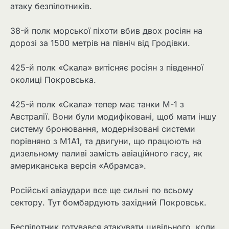
атаку безпілотників.
38-й полк морської піхоти вбив двох росіян на
дорозі за 1500 метрів на північ від Гродівки.
425-й полк «Скала» витісняє росіян з південної
околиці Покровська.
425-й полк «Скала» тепер має танки М-1 з
Австралії. Вони були модифіковані, щоб мати іншу
систему бронювання, модернізовані системи
порівняно з M1A1, та двигуни, що працюють на
дизельному паливі замість авіаційного гасу, як
американська версія «Абрамса».
Російські авіаудари все ще сильні по всьому
сектору. Тут бомбардують західний Покровськ.
Беспілотник готувався атакувати цивільного, коли