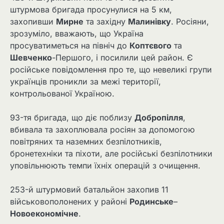
штурмова бригада просунулися на 5 км,
захопивши
Мирне
та західну
Малинівку
. Росіяни,
зрозуміло, вважають, що Україна
просуватиметься на північ до
Коптєвого
та
Шевченко
-Першого, і посилили цей район. Є
російське повідомлення про те, що невеликі групи
українців проникли за межі території,
контрольованої Україною.
93-тя бригада, що діє поблизу
Добропілля
,
вбивала та захоплювала росіян за допомогою
повітряних та наземних безпілотників,
бронетехніки та піхоти, але російські безпілотники
уповільнюють темпи їхніх операцій з очищення.
253-й штурмовий батальйон захопив 11
військовополонених у районі
Родинське
–
Новоекономічне
.