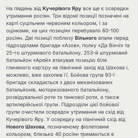
На південь від
Кучерівого Яру
все ще є осередки
утримання росіян. Три відомі позиції позначені на
карті суцільним червоним кольором, і за
оцінками, на цих позиціях перебувало 60-100
росіян. Дві позиції поблизу
Вільного
впали перед
підрозділами бригади «Азов», полку «Да Вінчі» та
25-го штурмового батальйону. 253-й штурмовий
батальйон «Арей» атакував позицію біля
глиняного кар’єру на північний захід від Шахова і,
можливо, вже захопив її. Бойова група 93-ї
бригади складається з двох механізованих
батальйонів, моторизованого батальйону,
розвідувальної роти та танкової роти, а також
артилерійської групи. Підрозділи цієї бойової
групи очистили осередок утримання на схід від
Кучерівого Яру. У осередку на північний схід від
Нового Шахова
, позначеному фіолетовим
кольором, близько 40 росіян тримаються в