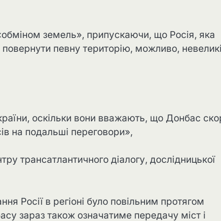
«обміном земель», припускаючи, що Росія, яка
 повернути певну територію, можливо, невелик
України, оскільки вони вважають, що Донбас ско
сів на подальші переговори»,
нтру трансатлантичного діалогу, дослідницької
ання Росії в регіоні було повільним протягом
басу зараз також означатиме передачу міст і