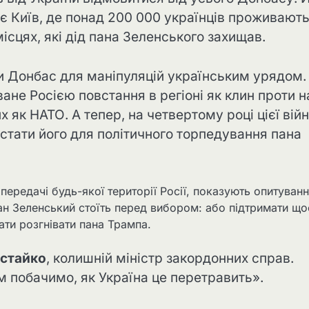
є Київ, де понад 200 000 українців проживають
місцях, які дід пана Зеленського захищав.
и Донбас для маніпуляцій українським урядом.
не Росією повстання в регіоні як клин проти н
х як НАТО. А тепер, на четвертому році цієї війн
истати його для політичного торпедування пана
передачі будь-якої території Росії, показують опитуванн
Пан Зеленський стоїть перед вибором: або підтримати що
ати розгнівати пана Трампа.
стайко
, колишній міністр закордонних справ.
ім побачимо, як Україна це перетравить».