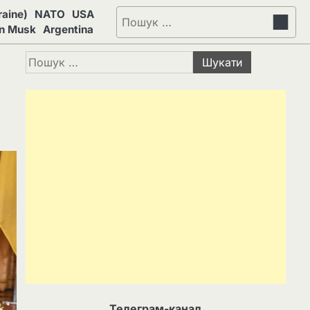
aine)
NATO
USA
Пошук:
on Musk
Argentina
Пошук:
Телеграм-канал