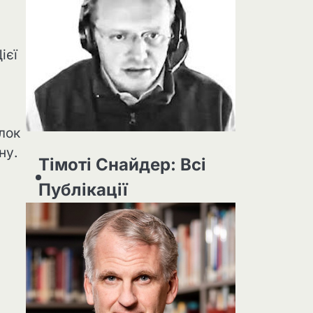
ієї
ілок
ну.
Тімоті Снайдер: Всі
Публікації