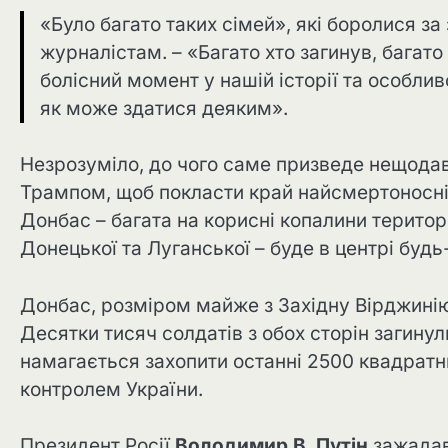
«Було багато таких сімей», які боролися з
журналістам. – «Багато хто загинув, багато
болісний момент у нашій історії та особливо
як може здатися деяким».
Незрозуміло, до чого саме призведе нещода
Трампом, щоб покласти край найсмертоноснішій
Донбас – багата на корисні копалини територі
Донецької та Луганської – буде в центрі будь
Донбас, розміром майже з Західну Вірджинію, 
Десятки тисяч солдатів з обох сторін загинул
намагається захопити останні 2500 квадрат
контролем України.
Президент Росії
Володимир В. Путін
зажадав 