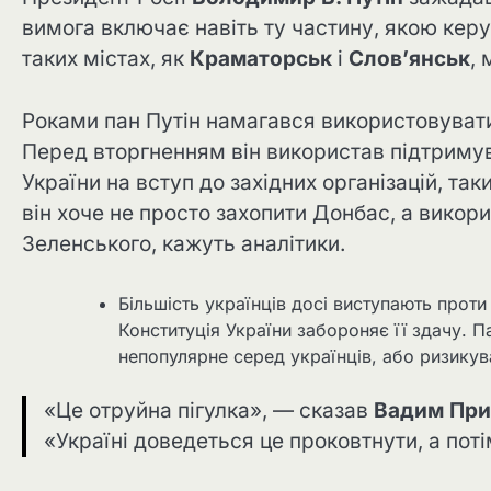
вимога включає навіть ту частину, якою керу
таких містах, як
Краматорськ
і
Слов’янськ
, 
Роками пан Путін намагався використовуват
Перед вторгненням він використав підтримува
України на вступ до західних організацій, таки
він хоче не просто захопити Донбас, а викор
Зеленського, кажуть аналітики.
Більшість українців досі виступають проти 
Конституція України забороняє її здачу. 
непопулярне серед українців, або ризикув
«Це отруйна пігулка», — сказав
Вадим При
«Україні доведеться це проковтнути, а пот