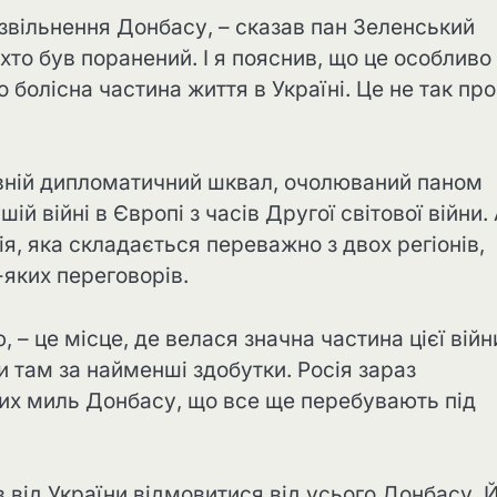
а звільнення Донбасу, – сказав пан Зеленський
 хто був поранений. І я пояснив, що це особливо
 болісна частина життя в Україні. Це не так про
вній дипломатичний шквал, очолюваний паном
 війні в Європі з часів Другої світової війни.
я, яка складається переважно з двох регіонів,
-яких переговорів.
– це місце, де велася значна частина цієї війн
и там за найменші здобутки. Росія зараз
них миль Донбасу, що все ще перебувають під
від України відмовитися від усього Донбасу. 