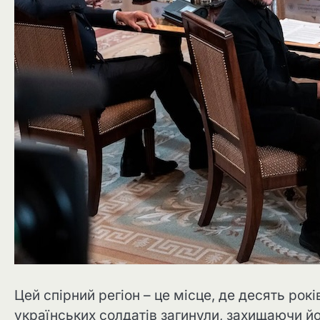
Цей спірний регіон – це місце, де десять рокі
українських солдатів загинули, захищаючи йо