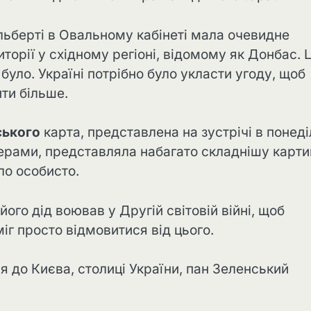
льберті в Овальному кабінеті мала очевидне
торії у східному регіоні, відомому як Донбас. Ц
було. Україні потрібно було укласти угоду, щоб
ти більше.
ського
карта, представлена ​​на зустрічі в понед
ерами, представляла набагато складнішу карти
ло особисто.
його дід воював у Другій світовій війні, щоб
міг просто відмовитися від цього.
я до Києва, столиці України, пан Зеленський