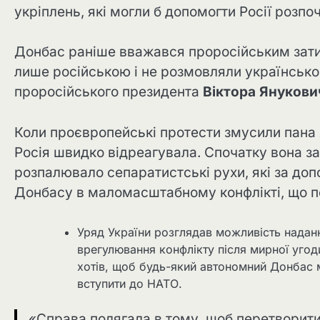
укріплень, які могли б допомогти Росії розп
Донбас раніше вважався проросійським зати
лише російською і не розмовляли українською
проросійського президента
Віктора Янукови
Коли проєвропейські протести змусили пана Я
Росія швидко відреагувала. Спочатку вона з
розпалювало сепаратистські рухи, які за доп
Донбасу в маломасштабному конфлікті, що п
Уряд України розглядав можливість нада
врегулювання конфлікту після мирної угоди
хотів, щоб будь-який автономний Донбас 
вступити до НАТО.
«Справа полягала в тому, щоб перетворити 