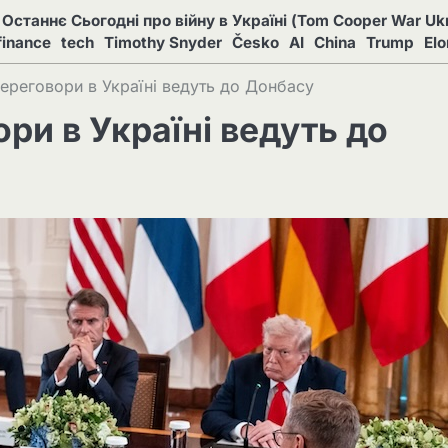
Останнє Сьогодні про війну в Україні (Tom Cooper War Ukr
finance
tech
Timothy Snyder
Česko
AI
China
Trump
El
ереговори в Україні ведуть до Донбасу
ри в Україні ведуть до