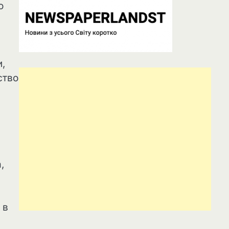
о
и,
ство
,
 в