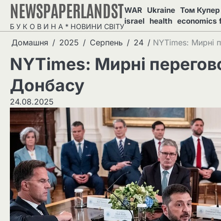
NEWSPAPERLANDST
Перейти
WAR
Ukraine
Том Купер 
до
israel
health
economics 
Б У К О В И Н А * НОВИНИ СВІТУ
вмісту
Домашня
2025
Серпень
24
NYTimes: Мирні п
NYTimes: Мирні перегово
Донбасу
24.08.2025