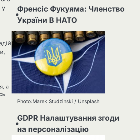
Френсіс Фукуяма: Членство
 у
України В НАТО
адій
и,
я, а
сь
Photo:Marek Studzinski / Unsplash
GDPR Налаштування згоди
на персоналізацію