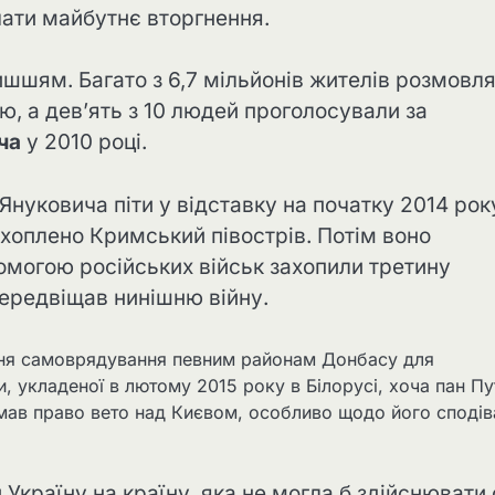
очати майбутнє вторгнення.
шшям. Багато з 6,7 мільйонів жителів розмовл
, а дев’ять з 10 людей проголосували за
ча
у 2010 році.
нуковича піти у відставку на початку 2014 рок
ахоплено Кримський півострів. Потім воно
омогою російських військ захопили третину
ередвіщав нинішню війну.
ння самоврядування певним районам Донбасу для
, укладеної в лютому 2015 року в Білорусі, хоча пан Пу
мав право вето над Києвом, особливо щодо його сподів
Україну на країну, яка не могла б здійснювати 