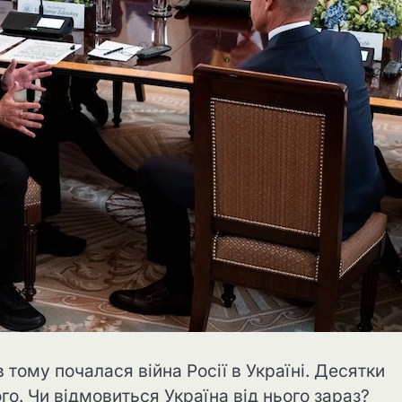
в тому почалася війна Росії в Україні. Десятки
го. Чи відмовиться Україна від нього зараз?