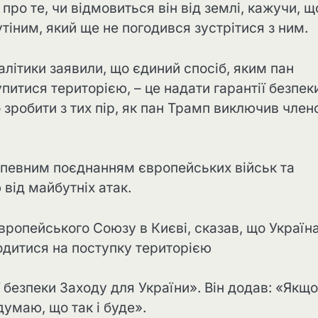
ро те, чи відмовиться він від землі, кажучи, щ
іним, який ще не погодився зустрітися з ним.
алітики заявили, що єдиний спосіб, яким пан
итися територією, – це надати гарантії безпек
зробити з тих пір, як пан Трамп виключив член
з певним поєднанням європейських військ та
від майбутніх атак.
вропейського Союзу в Києві, сказав, що Україна
одитися на поступку територією
 безпеки Заходу для України». Він додав: «Якщо
думаю, що так і буде».