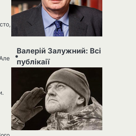
сто,
Валерій Залужний: Всі
 Але
публікаії
и.
Його