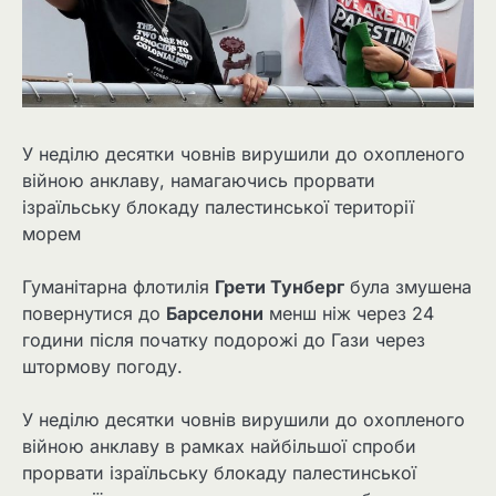
У неділю десятки човнів вирушили до охопленого
війною анклаву, намагаючись прорвати
ізраїльську блокаду палестинської території
морем
Гуманітарна флотилія
Грети Тунберг
була змушена
повернутися до
Барселони
менш ніж через 24
години після початку подорожі до Гази через
штормову погоду.
У неділю десятки човнів вирушили до охопленого
війною анклаву в рамках найбільшої спроби
прорвати ізраїльську блокаду палестинської