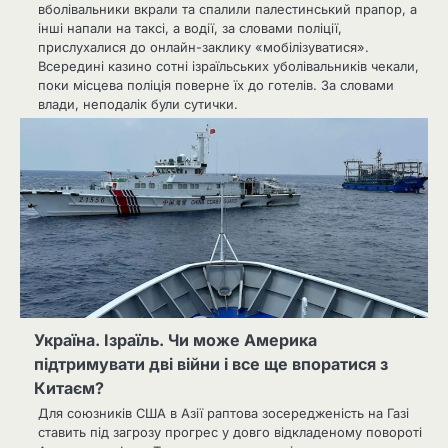
вболівальники вкрали та спалили палестинський прапор, а
інші напали на таксі, а водії, за словами поліції,
прислухалися до онлайн-заклику «мобілізуватися».
Всередині казино сотні ізраїльських уболівальників чекали,
поки місцева поліція поверне їх до готелів. За словами
влади, неподалік були сутички.
Україна. Ізраїль. Чи може Америка
підтримувати дві війни і все ще впоратися з
Китаєм?
Для союзників США в Азії раптова зосередженість на Газі
ставить під загрозу прогрес у довго відкладеному повороті