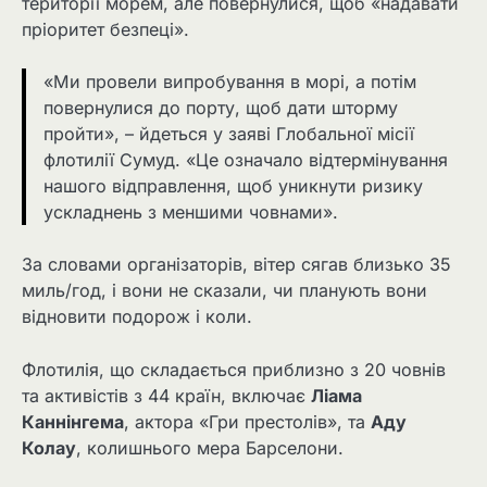
території морем, але повернулися, щоб «надавати
пріоритет безпеці».
«Ми провели випробування в морі, а потім
повернулися до порту, щоб дати шторму
пройти», – йдеться у заяві Глобальної місії
флотилії Сумуд. «Це означало відтермінування
нашого відправлення, щоб уникнути ризику
ускладнень з меншими човнами».
За словами організаторів, вітер сягав близько 35
миль/год, і вони не сказали, чи планують вони
відновити подорож і коли.
Флотилія, що складається приблизно з 20 човнів
та активістів з 44 країн, включає
Ліама
Каннінгема
, актора «Гри престолів», та
Аду
Колау
, колишнього мера Барселони.