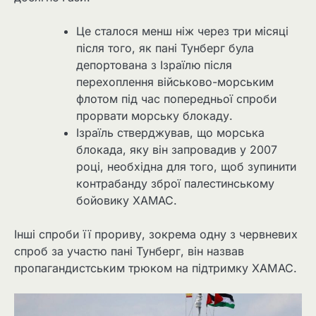
Це сталося менш ніж через три місяці
після того, як пані Тунберг була
депортована з Ізраїлю після
перехоплення військово-морським
флотом під час попередньої спроби
прорвати морську блокаду.
Ізраїль стверджував, що морська
блокада, яку він запровадив у 2007
році, необхідна для того, щоб зупинити
контрабанду зброї палестинському
бойовику ХАМАС.
Інші спроби її прориву, зокрема одну з червневих
спроб за участю пані Тунберг, він назвав
пропагандистським трюком на підтримку ХАМАС.