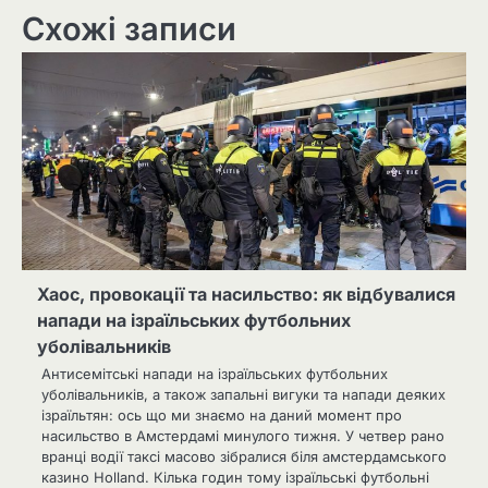
Схожі записи
Хаос, провокації та насильство: як відбувалися
напади на ізраїльських футбольних
уболівальників
Антисемітські напади на ізраїльських футбольних
уболівальників, а також запальні вигуки та напади деяких
ізраїльтян: ось що ми знаємо на даний момент про
насильство в Амстердамі минулого тижня. У четвер рано
вранці водії таксі масово зібралися біля амстердамського
казино Holland. Кілька годин тому ізраїльські футбольні