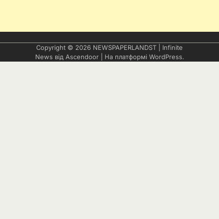
Copyright © 2026
NEWSPAPERLANDST
| Infinite
News від
Ascendoor
| На платформі
WordPress
.