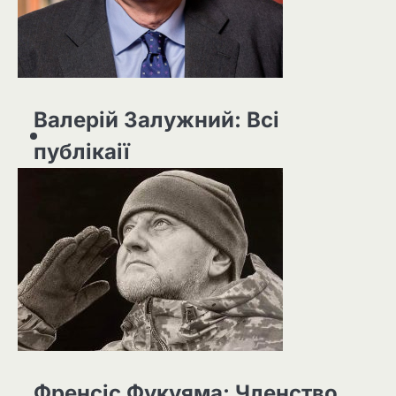
Валерій Залужний: Всі
публікаії
Френсіс Фукуяма: Членство