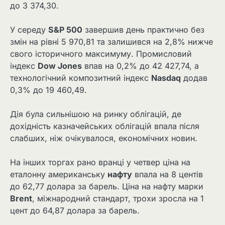
до 3 374,30.
У середу
S&P 500
завершив день практично без
змін на рівні 5 970,81 та залишився на 2,8% нижче
свого історичного максимуму. Промисловий
індекс
Dow Jones
впав на 0,2% до 42 427,74, а
технологічний композитний індекс
Nasdaq
додав
0,3% до 19 460,49.
Дія була сильнішою на ринку облігацій, де
дохідність казначейських облігацій впала після
слабших, ніж очікувалося, економічних новин.
На інших торгах рано вранці у четвер ціна на
еталонну американську
нафту
впала на 8 центів
до 62,77 долара за барель. Ціна на нафту марки
Brent
, міжнародний стандарт, трохи зросла на 1
цент до 64,87 долара за барель.