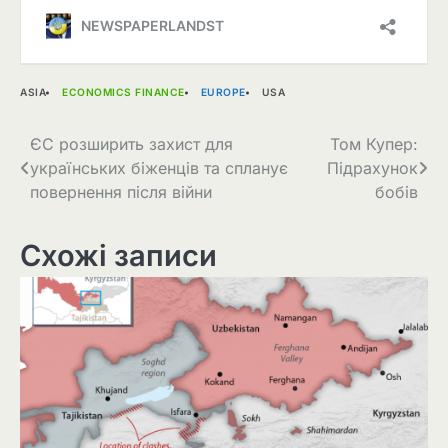
ASIA
ECONOMICS FINANCE
EUROPE
USA
Навігація
ЄС розширить захист для
Том Купер:
українських біженців та спланує
Підрахунок
записів
повернення після війни
бобів
Схожі записи