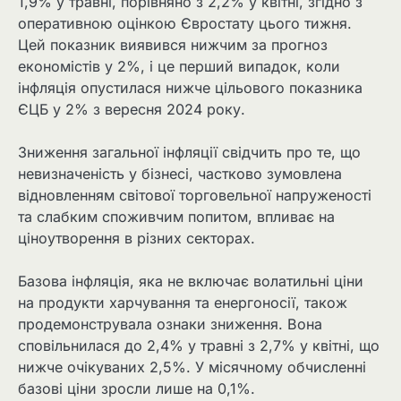
1,9% у травні, порівняно з 2,2% у квітні, згідно з
оперативною оцінкою Євростату цього тижня.
Цей показник виявився нижчим за прогноз
економістів у 2%, і це перший випадок, коли
інфляція опустилася нижче цільового показника
ЄЦБ у 2% з вересня 2024 року.
Зниження загальної інфляції свідчить про те, що
невизначеність у бізнесі, частково зумовлена ​​
відновленням світової торговельної напруженості
та слабким споживчим попитом, впливає на
ціноутворення в різних секторах.
Базова інфляція, яка не включає волатильні ціни
на продукти харчування та енергоносії, також
продемонструвала ознаки зниження. Вона
сповільнилася до 2,4% у травні з 2,7% у квітні, що
нижче очікуваних 2,5%. У місячному обчисленні
базові ціни зросли лише на 0,1%.