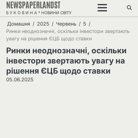
NEWSPAPERLANDST
Перейти
до
Б У К О В И Н А * НОВИНИ СВІТУ
вмісту
Домашня
2025
Червень
5
Ринки неоднозначні, оскільки інвестори звертають
увагу на рішення ЄЦБ щодо ставки
Ринки неоднозначні, оскільки
інвестори звертають увагу на
рішення ЄЦБ щодо ставки
05.06.2025