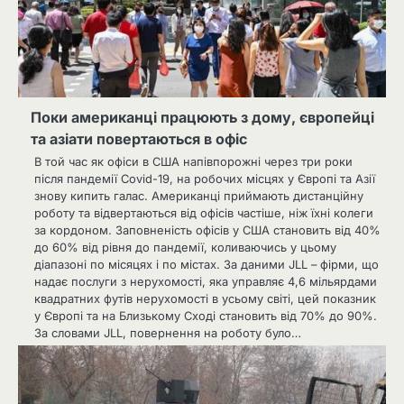
Поки американці працюють з дому, європейці
та азіати повертаються в офіс
В той час як офіси в США напівпорожні через три роки
після пандемії Covid-19, на робочих місцях у Європі та Азії
знову кипить галас. Американці приймають дистанційну
роботу та відвертаються від офісів частіше, ніж їхні колеги
за кордоном. Заповненість офісів у США становить від 40%
до 60% від рівня до пандемії, коливаючись у цьому
діапазоні по місяцях і по містах. За даними JLL – фірми, що
надає послуги з нерухомості, яка управляє 4,6 мільярдами
квадратних футів нерухомості в усьому світі, цей показник
у Європі та на Близькому Сході становить від 70% до 90%.
За словами JLL, повернення на роботу було…