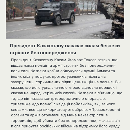
Президент Казахстану наказав силам безпеки
стріляти без попередження
Президент Казахстану Касим-Жомарт Токаєв заявив, що
віддав наказ поліції та армії стріляти без попередження,
коли сили безпеки країни обшукували вулиці Алмати та
інших міст у пошуках протестувальників після днів
заворушень, спричинених підвищенням цін на пальне. Він
сказав, що його уряд значною мірою відновив порядок і
сказав на нараді керівників служби безпеки в п’ятницю, що
те, що він назвав контртерористичною операцією,
триватиме «до повної ліквідації бойовиків», які, за його
словами, все ще використовують зброю. «Правоохоронні
органи та армія отримали від мене наказ стріляти в
терористів, щоб убивати без попередження», – сказав він
після прибуття російських військ на підтримку його уряду.