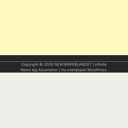
Copyright © 2026
NEWSPAPERLANDST
| Infinite
News від
Ascendoor
| На платформі
WordPress
.