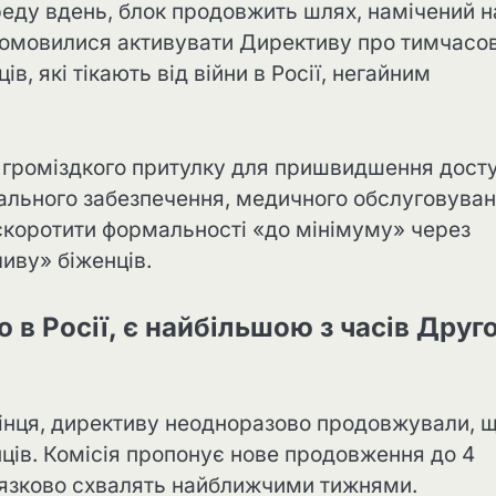
реду вдень, блок продовжить шлях, намічений н
домовилися активувати Директиву про тимчасо
в, які тікають від війни в Росії, негайним
о громіздкого притулку для пришвидшення дост
ціального забезпечення, медичного обслуговува
 скоротити формальності «до мінімуму» через
иву» біженців.
 в Росії, є найбільшою з часів Друго
 кінця, директиву неодноразово продовжували, 
нців. Комісія пропонує нове продовження до 4
’язково схвалять найближчими тижнями.