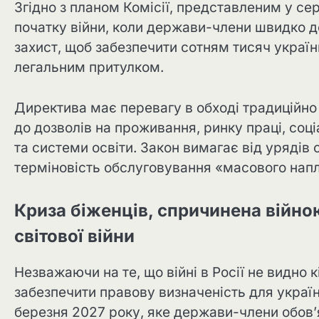
Згідно з планом Комісії, представленим у се
початку війни, коли держави-члени швидко 
захист, щоб забезпечити сотням тисяч українці
легальним притулком.
Директива має перевагу в обході традиційн
до дозволів на проживання, ринку праці, со
та системи освіти. Закон вимагає від урядів
терміновість обслуговування «масового напл
Криза біженців, спричинена війною
світової війни
Незважаючи на те, що війні в Росії не видно
забезпечити правову визначеність для украї
березня 2027 року, яке держави-члени обов