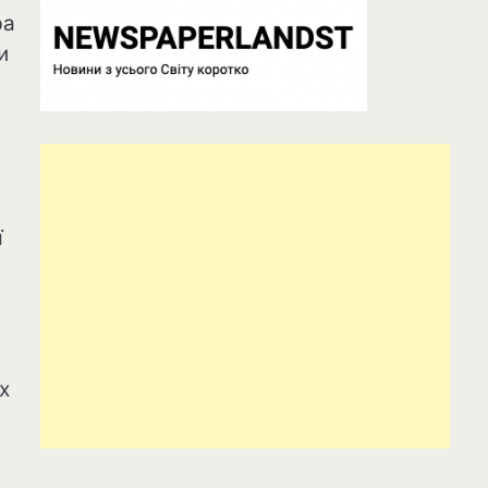
ра
и
ї
х