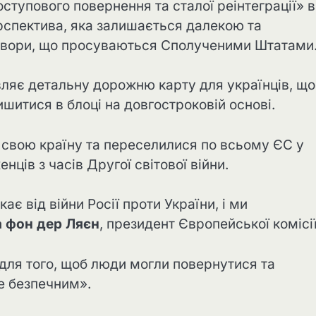
тупового повернення та сталої реінтеграції» в
ерспектива, яка залишається далекою та
говори, що просуваються Сполученими Штатами
ляє детальну дорожню карту для українців, що
ишитися в блоці на довгостроковій основі.
и свою країну та переселилися по всьому ЄС у
ців з часів Другої світової війни.
ає від війни Росії проти України, і ми
а фон дер Ляєн
, президент Європейської комісії
для того, щоб люди могли повернутися та
не безпечним».