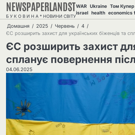
NEWSPAPERLANDST
Перейти
WAR
Ukraine
Том Купер 
до
israel
health
economics 
Б У К О В И Н А * НОВИНИ СВІТУ
вмісту
Домашня
2025
Червень
4
ЄС розширить захист для українських біженців та спл
ЄС розширить захист для
спланує повернення післ
04.06.2025