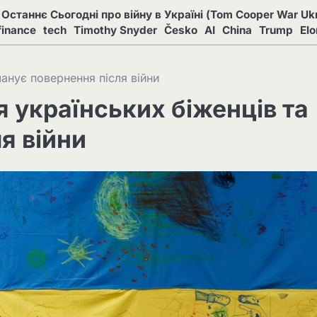
Останнє Сьогодні про війну в Україні (Tom Cooper War Ukr
finance
tech
Timothy Snyder
Česko
AI
China
Trump
El
анує повернення після війни
 українських біженців та
я війни