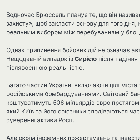
Водночас Брюссель планує те, що він назив
захисту», щоб закласти основу для того дня, к
реальним вибором між перебуванням у блоці
Однак припинення бойових дій не означає авт
Нещодавній випадок із
Сирією
після падіння
післявоєнною реальністю.
Багато частин України, включаючи цілі міста
російськими бомбардуваннями. Світовий банк
коштуватимуть 506 мільярдів євро протягом 
який Київ та його союзники сподіваються ч
суверенні активи Росії.
Але окрім іноземних пожертвувань та інвести