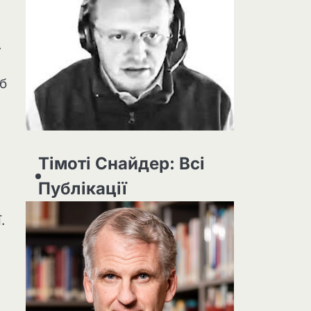
.
б
Тімоті Снайдер: Всі
Публікації
.