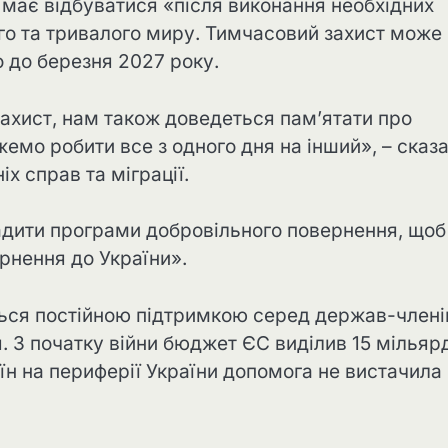
 має відбуватися «після виконання необхідних
го та тривалого миру. Тимчасовий захист може
о до березня 2027 року.
ахист, нам також доведеться пам’ятати про
жемо робити все з одного дня на інший», – сказ
х справ та міграції.
дити програми добровільного повернення, щоб
рнення до України».
ться постійною підтримкою серед держав-члені
. З початку війни бюджет ЄС виділив 15 мільяр
їн на периферії України допомога не вистачила