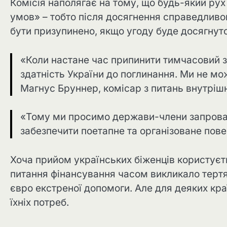
Комісія наполягає на тому, що будь-який рух
умов» – тобто після досягнення справедливо
бути призупинено, якщо угоду буде досягнут
«Коли настане час припинити тимчасовий з
здатність України до поглинання. Ми не мо
Магнус Бруннер, комісар з питань внутрішні
«Тому ми просимо держави-члени запрова
забезпечити поетапне та організоване пове
Хоча прийом українських біженців користує
питання фінансування часом викликало тертя
євро екстреної допомоги. Але для деяких кра
їхніх потреб.