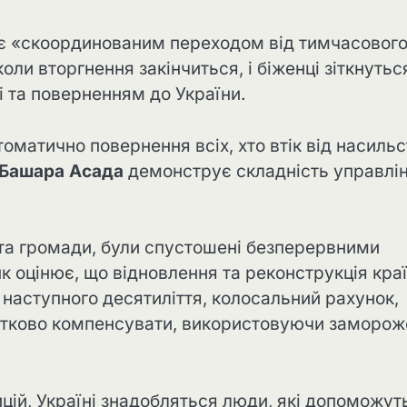
ає «скоординованим переходом від тимчасовог
оли вторгнення закінчиться, і біженці зіткнутьс
 та поверненням до України.
оматично повернення всіх, хто втік від насильс
Башара Асада
демонструє складність управлі
 та громади, були спустошені безперервними
 оцінює, що відновлення та реконструкція кра
наступного десятиліття, колосальний рахунок,
астково компенсувати, використовуючи заморож
цій, Україні знадобляться люди, які допоможут