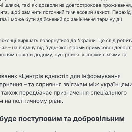
нні шляхи, такі як дозволи на довгострокове проживання
ранта, щоб замінити поточний тимчасовий захист. Перехід
а і може бути здійснений до закінчення терміну дії
 біженці вирішать повернутися до України. Це слід робит
» – на відміну від будь-якої форми примусової депорта
їнцям поїхати додому, зустрітися зі своїми сім’ями та
 званих «Центрів єдності» для інформування
вернення – та сприяння зв’язкам між українцями
 також передбачає призначення спеціального
 на політичному рівні.
 буде поступовим та добровільним