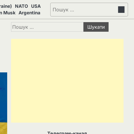
aine)
NATO
USA
Пошук:
on Musk
Argentina
Пошук:
Телеграм-канал