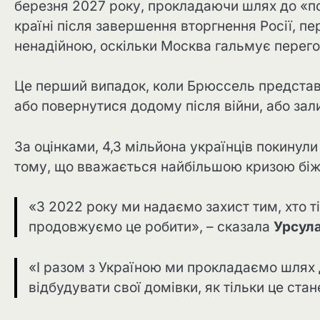
березня 2027 року, прокладаючи шлях до «пос
країні після завершення вторгнення Росії, п
ненадійною, оскільки Москва гальмує пере
Це перший випадок, коли Брюссель представ
або повернутися додому після війни, або зал
За оцінками, 4,3 мільйона українців покинул
тому, що вважається найбільшою кризою біжен
«З 2022 року ми надаємо захист тим, хто тік
продовжуємо це робити», – сказала
Урсул
«І разом з Україною ми прокладаємо шлях 
відбудувати свої домівки, як тільки це ста