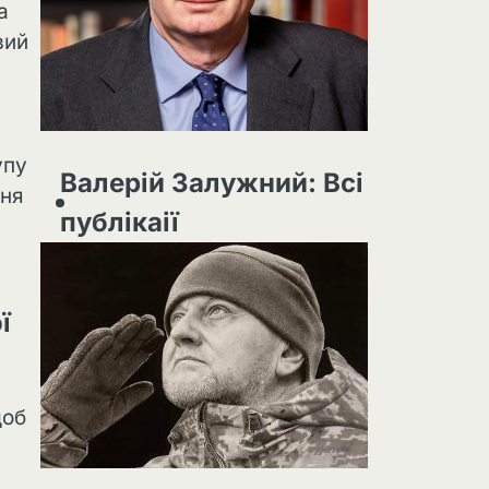
а
вий
упу
Валерій Залужний: Всі
ння
публікаії
ї
щоб