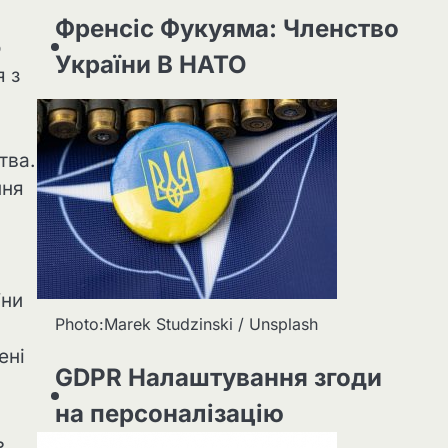
Френсіс Фукуяма: Членство
о
України В НАТО
я з
тва.
ння
їни
Photo:Marek Studzinski / Unsplash
ені
GDPR Налаштування згоди
на персоналізацію
ь