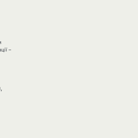
,
и
ції –
,