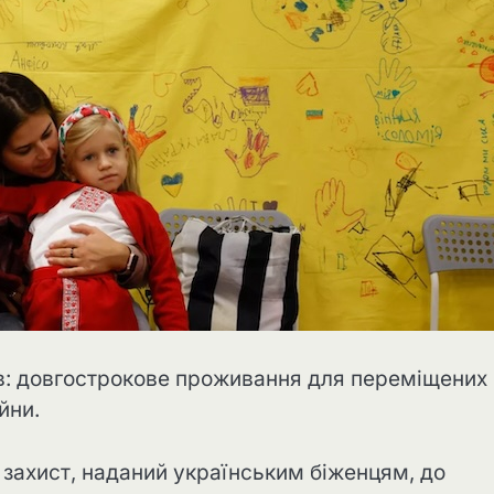
їв: довгострокове проживання для переміщених
йни.
ахист, наданий українським біженцям, до