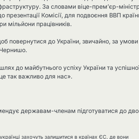
фраструктуру. За словами віце-прем’єр-мініст
до презентації Комісії, для подвоєння ВВП країн
ри мільйони працівників.
об повернутися до України, звичайно, за умови
в Чернишо.
шлях до майбутнього успіху України та успішно
це так важливо для нас».
мендує державам-членам підготуватися до дво
 українці захочуть залишитися в країнах ЄС, де вони