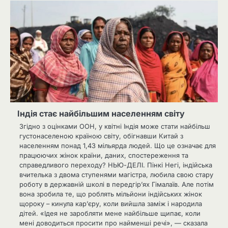
Індія стає найбільшим населенням світу
Згідно з оцінками ООН, у квітні Індія може стати найбільш
густонаселеною країною світу, обігнавши Китай з
населенням понад 1,43 мільярда людей. Що це означає для
працюючих жінок країни, даних, спостереження та
справедливого переходу? НЬЮ-ДЕЛІ. Пінкі Негі, індійська
вчителька з двома ступенями магістра, любила свою стару
роботу в державній школі в передгір’ях Гімалаїв. Але потім
вона зробила те, що роблять мільйони індійських жінок
щороку – кинула кар’єру, коли вийшла заміж і народила
дітей. «Ідея не заробляти мене найбільше щипає, коли
мені доводиться просити про найменші речі», — сказала