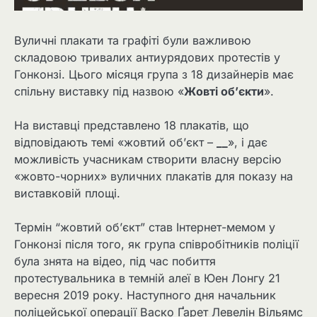
Вуличні плакати та графіті були важливою
складовою тривалих антиурядових протестів у
Гонконзі. Цього місяця група з 18 дизайнерів має
спільну виставку під назвою «
Жовті об’єкти
».
На виставці представлено 18 плакатів, що
відповідають темі «жовтий об’єкт –
__
», і дає
можливість учасникам створити власну версію
«жовто-чорних» вуличних плакатів для показу на
виставковій площі.
Термін “жовтий об’єкт” став Інтернет-мемом у
Гонконзі після того, як група співробітників поліції
була знята на відео, під час побиття
протестувальника в темній алеї в Юен Лонгу 21
вересня 2019 року. Наступного дня начальник
поліцейської операції Васко Ґарет Левелін Вільямс