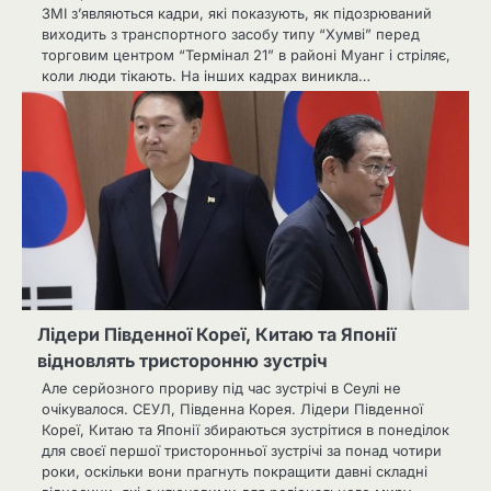
ЗМІ з’являються кадри, які показують, як підозрюваний
виходить з транспортного засобу типу “Хумві” перед
торговим центром “Термінал 21” в районі Муанг і стріляє,
коли люди тікають. На інших кадрах виникла…
Лідери Південної Кореї, Китаю та Японії
відновлять тристоронню зустріч
Але серйозного прориву під час зустрічі в Сеулі не
очікувалося. СЕУЛ, Південна Корея. Лідери Південної
Кореї, Китаю та Японії збираються зустрітися в понеділок
для своєї першої тристоронньої зустрічі за понад чотири
роки, оскільки вони прагнуть покращити давні складні