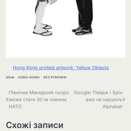
Hong Kong protest artwork: Yellow Objects
ASIA
HONG KONG
БЕЗ РУБРИКИ
Навігація
Північна Македонія скоро
Google: Пейдж і Брін
може стати 30-м членом
вже не керують
записів
НАТО
Alphabet
Схожі записи