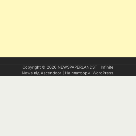
Copyright © 2026
NEWSPAPERLANDST
| Infinite
News від
Ascendoor
| На платформі
WordPress
.