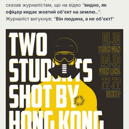
сказав журналістам, що на відео “
видно, як
офіцер кидає жовтий об‘єкт на землю..
“.
Журналіст вигукнув: “
Він людина, а не об’єкт!
“