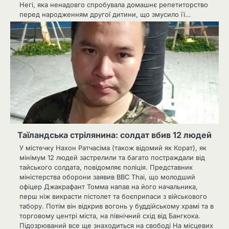
Негі, яка ненадовго спробувала домашнє репетиторство
перед народженням другої дитини, що змусило її…
Таїландська стрілянина: солдат вбив 12 людей
У містечку Нахон Ратчасіма (також відомий як Корат), як
мінімум 12 людей застрелили та багато постраждали від
тайського солдата, повідомляє поліція. Представник
міністерства оборони заявив BBC Thai, що молодший
офіцер Джакрафант Томма напав на його начальника,
перш ніж викрасти пістолет та боєприпаси з військового
табору. Потім він відкрив вогонь у буддійському храмі та в
торговому центрі міста, на північний схід від Бангкока.
Підозрюваний все ще знаходиться на свободі На місцевих