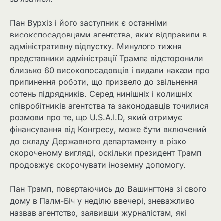
Пан Вурхіз і його заступник є останніми
високопосадовцями агентства, яких відправили в
адміністративну відпустку. Минулого тижня
представники адміністрації Трампа відсторонили
близько 60 високопосадовців і видали накази про
припинення роботи, що призвело до звільнення
сотень підрядників. Серед нинішніх і колишніх
співробітників агентства та законодавців точилися
розмови про те, що U.S.A.I.D, який отримує
фінансування від Конгресу, може бути включений
до складу Державного департаменту в різко
скороченому вигляді, оскільки президент Трамп
продовжує скорочувати іноземну допомогу.
Пан Трамп, повертаючись до Вашингтона зі свого
дому в Палм-Біч у неділю ввечері, зневажливо
назвав агентство, заявивши журналістам, які