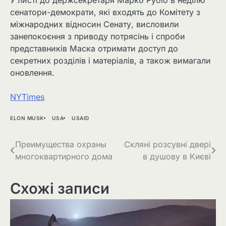
У листі до держсекретаря Марко Рубіо в неділю
сенатори-демократи, які входять до Комітету з
міжнародних відносин Сенату, висловили
занепокоєння з приводу потрясінь і спроби
представників Маска отримати доступ до
секретних розділів і матеріалів, а також вимагали
оновлення.
NYTimes
ELON MUSK
USA
USAID
Навігація
Преимущества охраны
Скляні розсувні двері
многоквартирного дома
в душову в Києві
записів
Схожі записи