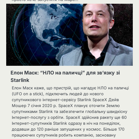
Елон Маск: “НЛО на паличці” для зв‘язку зі
Starlink
Елон Маск каже, що пристрій, що нагадує НЛО на паличці
(UFO on a stick), підключить людей до нового
супутникового інтернет-сервісу Starlink SpaceX Дейв
Мошер 7 січня 2020 р. SpaceX планує оточити Землю
супутниками Starlink та забезпечити глобальну швидкісну
Інтернет-послугу з орбіти. SpaceX здійснив ракету ще 60
Інтернет-супутників Starlink одразу в ніч на понеділок,
додавши до 120 раніше запущених у космос. Більше 170
працюючих супутників робить компанію, засновану