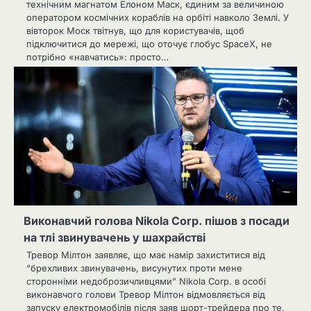
технічним магнатом Елоном Маск, єдиним за величиною
оператором космічних кораблів на орбіті навколо Землі. У
вівторок Моск твітнув, що для користувачів, щоб
підключитися до мережі, що оточує глобус SpaceX, не
потрібно «навчатись»: просто…
Виконавчий голова Nikola Corp. пішов з посади
на тлі звинувачень у шахрайстві
Тревор Мілтон заявляє, що має намір захиститися від
“брехливих звинувачень, висунутих проти мене
сторонніми недоброзичливцями” Nikola Corp. в особі
виконавчого голови Тревор Мілтон відмовляється від
запуску електромобілів після заяв шорт-трейдера про те,