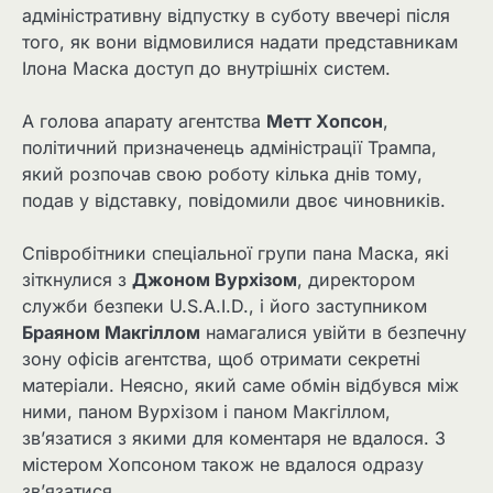
адміністративну відпустку в суботу ввечері після
того, як вони відмовилися надати представникам
Ілона Маска доступ до внутрішніх систем.
А голова апарату агентства
Метт Хопсон
,
політичний призначенець адміністрації Трампа,
який розпочав свою роботу кілька днів тому,
подав у відставку, повідомили двоє чиновників.
Співробітники спеціальної групи пана Маска, які
зіткнулися з
Джоном Вурхізом
, директором
служби безпеки U.S.A.I.D., і його заступником
Браяном Макгіллом
намагалися увійти в безпечну
зону офісів агентства, щоб отримати секретні
матеріали. Неясно, який саме обмін відбувся між
ними, паном Вурхізом і паном Макгіллом,
зв’язатися з якими для коментаря не вдалося. З
містером Хопсоном також не вдалося одразу
зв’язатися.