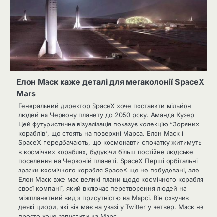
Елон Маск каже деталі для мегаколонії SpaceX
Mars
Генеральний директор SpaceX хоче поставити мільйон
людей на Червону планету до 2050 року. Аманда Кузер
Цей футуристична візуалізація показує колекцію “Зоряних
кораблів”, що стоять на поверхні Марса. Елон Маск і
SpaceX передбачають, що космонавти спочатку житимуть
в космічних кораблях, будуючи більш постійне людське
поселення на Червоній планеті. SpaceX Перші орбітальні
зразки космічного корабля SpaceX ще не побудовані, але
Елон Маск вже має великі плани щодо космічного корабля
своєї компанії, який включає перетворення людей на
міжпланетний вид з присутністю на Марсі. Він озвучив
деякі цифри, які він має на увазі у Twitter у четвер. Маск не
просто хоче запустити на Марс…