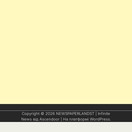
Copyright © 2026
NEWSPAPERLANDST
| Infinite
News від
Ascendoor
| На платформі
WordPress
.