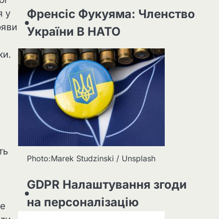
Френсіс Фукуяма: Членство
я у
ояви
України В НАТО
ки.
ть
Photo:Marek Studzinski / Unsplash
GDPR Налаштування згоди
на персоналізацію
ке