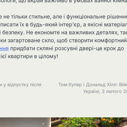
вологи, що вкрай важливо в умовах ванної кімна
 не тільки стильне, але і функціональне рішенн
сати їх в будь-який інтер’єр, а якісні матеріал
 безпеку. Не економте на важливих деталях, та
ьки загартоване скло, щоб створити комфортний 
ння
придбати скляні розсувні двері-це крок до
ієї квартири в цілому!
 у відпустку після
Том Купер і Дональд Хілл: Вій
Україні, 3 лютого 