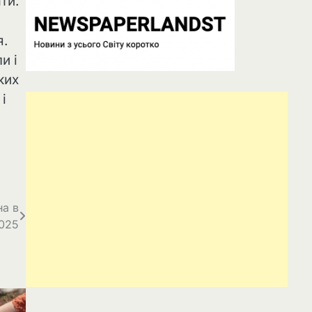
ти.
я.
и і
ких
і
на в
2025