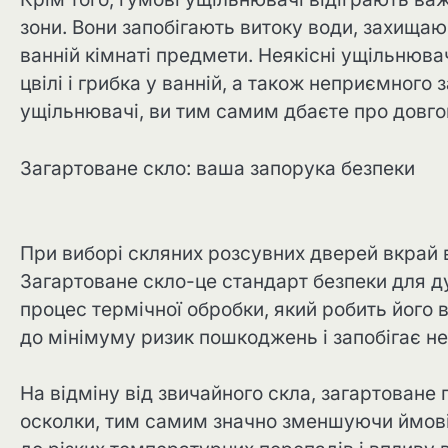
зони. Вони запобігають витоку води, захищаю
ванній кімнаті предмети. Неякісні ущільнюв
цвілі і грибка у ванній, а також неприємного 
ущільнювачі, ви тим самим дбаєте про довгов
Загартоване скло: ваша запорука безпеки
При виборі скляних розсувних дверей вкрай 
Загартоване скло-це стандарт безпеки для д
процес термічної обробки, який робить його в
до мінімуму ризик пошкоджень і запобігає неб
На відміну від звичайного скла, загартоване 
осколки, тим самим значно зменшуючи ймовір