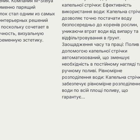
ния. Компания M-Stelya
капельної стрічки: Ефективність
 именно парящий
використання води: Капельна стріч
лок стал одним из самых
дозволяє точно постачати воду
интерьерных решений
безпосередньо до коренів рослин,
 поскольку сочетает в
уникаючи втрат води від випару та
ичность, визуальную
відфільтровування в ґрунт.
временную эстетику.
Заощадження часу та праці: Полив
допомогою капельної стрічки
автоматизований, що зменшує
необхідність в постійному нагляді т
ручному поливі. Рівномірне
розподілення води: Капельна стріч
забезпечує рівномірне розподіленн
води по всій площі поливу, що
гарантує…