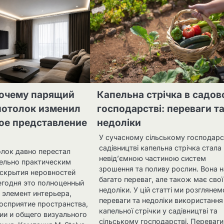
почему парящий
Капельна стрічка в садо
потолок изменил
господарстві: переваги т
ое представление
недоліки
У сучасному сільському господарст
садівництві капельна стрічка стала
лок давно перестал
невід’ємною частиною систем
ельно практическим
зрошення та поливу рослин. Вона 
скрытия неровностей
багато переваг, але також має свої
егодня это полноценный
недоліки. У цій статті ми розглянем
 элемент интерьера,
переваги та недоліки використання
осприятие пространства,
капельної стрічки у садівництві та
рии и общего визуального
сільському господарстві. Переваги