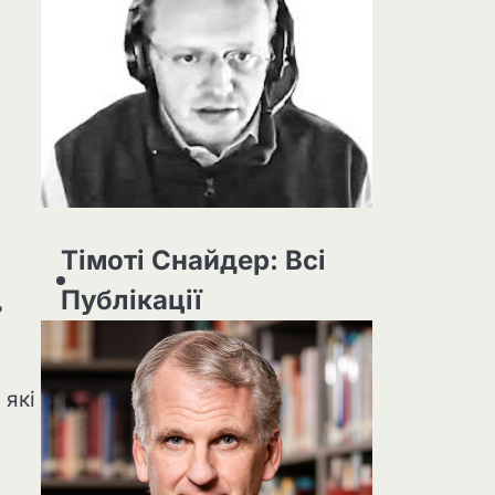
Тімоті Снайдер: Всі
Публікації
ь
 які