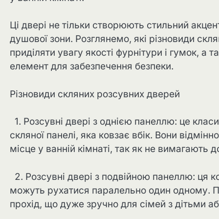
Ці двері не тільки створюють стильний акце
душової зони. Розглянемо, які різновиди скл
приділяти увагу якості фурнітури і гумок, а 
елемент для забезпечення безпеки.
Різновиди скляних розсувних дверей
1. Розсувні двері з однією панеллю: це класи
скляної панелі, яка ковзає вбік. Вони відмінн
місце у ванній кімнаті, так як не вимагають 
2. Розсувні двері з подвійною панеллю: ця к
можуть рухатися паралельно один одному. П
прохід, що дуже зручно для сімей з дітьми а