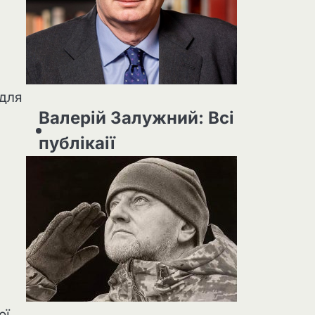
 для
Валерій Залужний: Всі
публікаії
ої