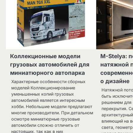
Коллекционные модели
M-Stelya: 
грузовых автомобилей для
натяжной 
миниатюрного автопарка
современн
о дизайне
Характерные особенности сборных
моделей Коллекционирование
Натяжной пото
уменьшенных копий грузовых
быть исключит
автомобилей является интересным
решением для 
хобби. Небольшие модели предлагают
перекрытия. С
многие производители. При детальном
архитектурный
осмотре миниатюрные грузовые
влияющий на в
автомобили сложно отличить от
света, геомет
настоящих, так как в них