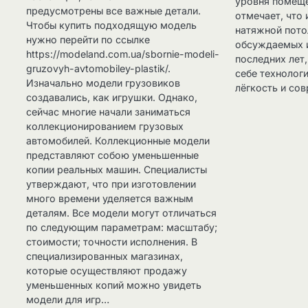
уровня помеще
предусмотрены все важные детали.
отмечает, что
Чтобы купить подходящую модель
натяжной пото
нужно перейти по ссылке
обсуждаемых 
https://modeland.com.ua/sbornie-modeli-
последних лет,
gruzovyh-avtomobiley-plastik/.
себе технолог
Изначально модели грузовиков
лёгкость и со
создавались, как игрушки. Однако,
сейчас многие начали заниматься
коллекционированием грузовых
автомобилей. Коллекционные модели
представляют собою уменьшенные
копии реальных машин. Специалисты
утверждают, что при изготовлении
много времени уделяется важным
деталям. Все модели могут отличаться
по следующим параметрам: масштабу;
стоимости; точности исполнения. В
специализированных магазинах,
которые осуществляют продажу
уменьшенных копий можно увидеть
модели для игр…