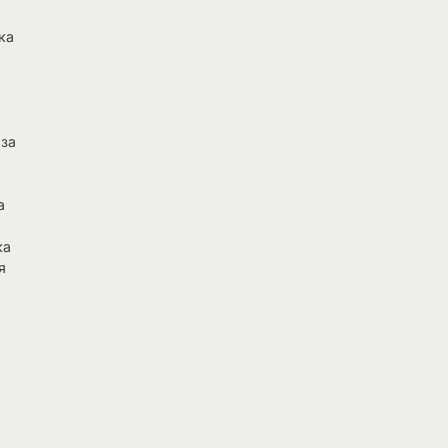
ка
 за
а
ка
я