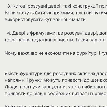
3. Кутові розсувні двері: такі конструкції п
Вони можуть бути як прямими, так і вигнути
використовувати кут ванної кімнати.
4. Двері з фрамугами: це розсувні двері, д
досягнення додаткової висоти. Такий варіан
Чому важливо не економити на фурнітурі і г
Якість фурнітури для розсувних скляних двер
напрямні і ручки можуть привести до швидког
Люди, прагнучи заощадити, часто вибирають
привести до більш серйозних витрат на ремон
Крім того, гумові ущільнювачі відіграють ва