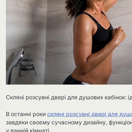
Скляні розсувні двері для душових кабінок: і
В останні роки
скляні розсувні двері для душ
завдяки своєму сучасному дизайну, функціона
у ванній кімнаті.