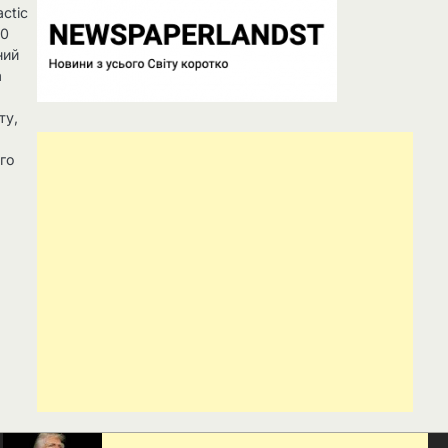
ctic
50
ний
а
в
ту,
ого