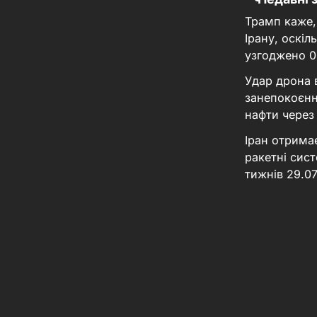
Трамп каже,
Ірану, оскі
узгоджено
0
Удар дрона 
занепокоєнн
нафти через
Іран отрима
ракетні сис
тижнів
29.0