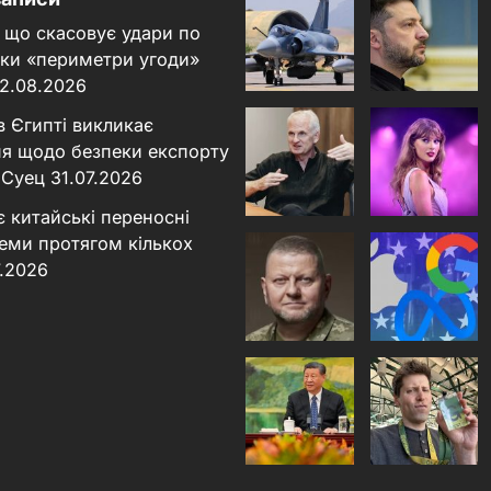
 що скасовує удари по
льки «периметри угоди»
2.08.2026
в Єгипті викликає
я щодо безпеки експорту
 Суец
31.07.2026
є китайські переносні
теми протягом кількох
7.2026