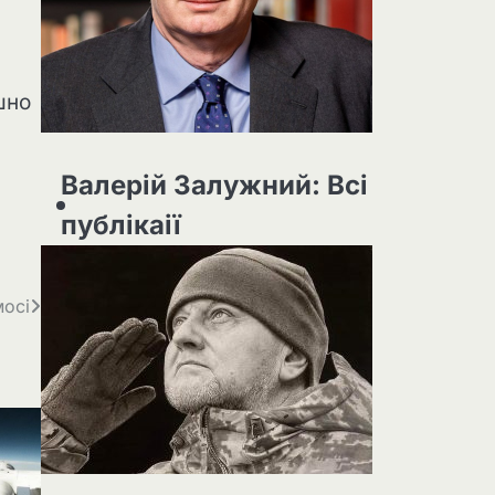
шно
Валерій Залужний: Всі
публікаії
мосі