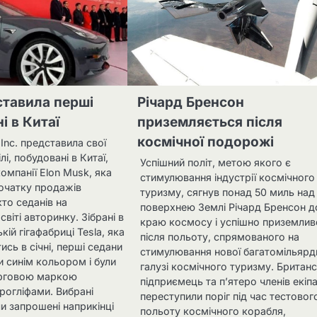
ставила перші
Річард Бренсон
ні в Китаї
приземляється після
космічної подорожі
 Inc. представила свої
і, побудовані в Китаї,
Успішний політ, метою якого є
омпанії Elon Musk, яка
стимулювання індустрії космічного
початку продажів
туризму, сягнув понад 50 миль над
то седанів на
поверхнею Землі Річард Бренсон д
віті авторинку. Зібрані в
краю космосу і успішно приземлив
ій гігафабриці Tesla, яка
після польоту, спрямованого на
ись в січні, перші седани
стимулювання нової багатомільярд
 синім кольором і були
галузі космічного туризму. Британ
орговою маркою
підприємець та п’ятеро членів екіп
рогліфами. Вибрані
переступили поріг під час тестовог
ли запрошені наприкінці
польоту космічного корабля,