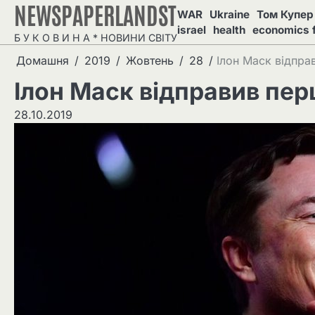
NEWSPAPERLANDST
Перейти
WAR
Ukraine
Том Купер 
до
israel
health
economics 
Б У К О В И Н А * НОВИНИ СВІТУ
вмісту
Домашня
2019
Жовтень
28
Ілон Маск відправ
Ілон Маск відправив перш
28.10.2019