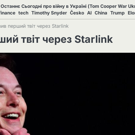
Останнє Сьогодні про війну в Україні (Tom Cooper War Ukr
finance
tech
Timothy Snyder
Česko
AI
China
Trump
El
ив перший твіт через Starlink
ий твіт через Starlink