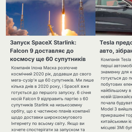
Запуск SpaceX Starlink:
Tesla пред
Falcon 9 доставляє до
авто, зібра
космосу ще 60 супутників
Компанія Tesla
перші автомобіл
Компанія Ілона Маска розпочне
знаменну для к
космічний 2020 рік, додавши до свого
готується до 
мега-сузір’я ще 60 супутників. Ми лише
побутових елек
кілька днів в 2020 року, і SpaceX вже
найбільшому в с
готується до першого запуску. 6 січня
новій Шанхайськ
носій Falcon 9 відправить партію з 60
почала будуват
супутників Starlink на низькоземну
Model 3 вийшли
орбіту, що є частиною планів компанії
прикрашені т
щодо доставки широкосмугового
китайськими іє
Інтернету по всьому світу. Якщо ви
місцеві ЗМІ бу
хочете спостерігати за запуском та