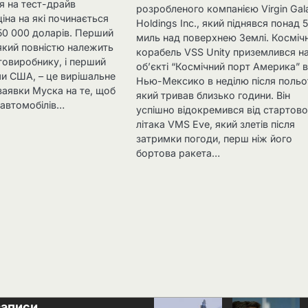
я на тест-драйв
розробленого компанією Virgin Gala
ціна на які починається
Holdings Inc., який піднявся понад 
50 000 доларів. Перший
миль над поверхнею Землі. Косміч
 який повністю належить
корабель VSS Unity приземлився н
товиробнику, і перший
об’єкті “Космічний порт Америка” 
ми США, – це вирішальне
Нью-Мексико в неділю після польо
заявки Муска на те, щоб
який тривав близько години. Він
 автомобілів…
успішно відокремився від стартов
літака VMS Eve, який злетів після
затримки погоди, перш ніж його
бортова ракета…
записи