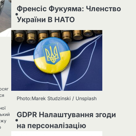
Френсіс Фукуяма: Членство
України В НАТО
осяг
ся
Photo:Marek Studzinski / Unsplash
ної
GDPR Налаштування згоди
ський
ажу
на персоналізацію
о