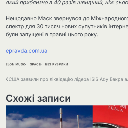
який приблизно в 40 разів швидший, ніж сьо
Нещодавно Маск звернувся до Міжнародного 
спектр для 30 тисяч нових супутників інтерн
були запущені в травні цього року.
epravda.com.ua
ELON MUSK
SPACE
БЕЗ РУБРИКИ
Навігація
США заявили про ліквідацію лідера ISIS Абу Бакра а
записів
Схожі записи