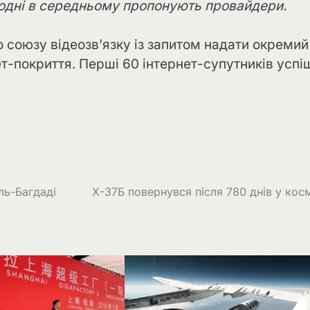
годні в середньому пропонують провайдери.
союзу відеозв’язку із запитом надати окремий
ет-покриття. Перші 60 інтернет-супутників успі
ль-Багдаді
Х-37Б повернувся після 780 днів у кос