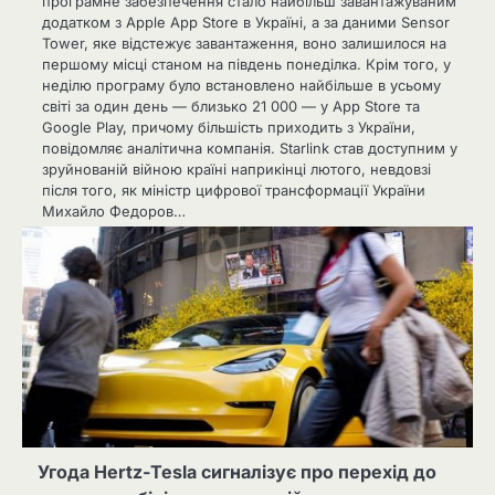
програмне забезпечення стало найбільш завантажуваним
додатком з Apple App Store в Україні, а за даними Sensor
Tower, яке відстежує завантаження, воно залишилося на
першому місці станом на південь понеділка. Крім того, у
неділю програму було встановлено найбільше в усьому
світі за один день — близько 21 000 — у App Store та
Google Play, причому більшість приходить з України,
повідомляє аналітична компанія. Starlink став доступним у
зруйнованій війною країні наприкінці лютого, невдовзі
після того, як міністр цифрової трансформації України
Михайло Федоров…
Угода Hertz-Tesla сигналізує про перехід до