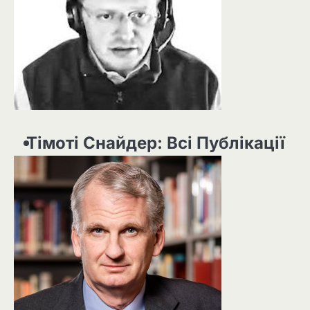
Тімоті Снайдер: Всі Публікації