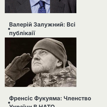
Валерій Залужний: Всі
публікаії
Френсіс Фукуяма: Членство
України В НАТО