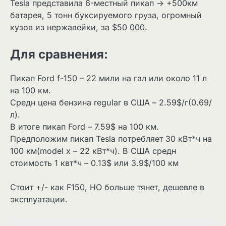
Tesla представила 6-местный пикап -> +500км
батарея, 5 тонн буксируемого груза, огромный
кузов из нержавейки, за $50 000.
Для сравнения:
Пикап Ford f-150 – 22 мили на гал или около 11 л
на 100 км.
Средн цена бензина regular в США – 2.59$/г(0.69/
л).
В итоге пикап Ford – 7.59$ на 100 км.
Предположим пикап Tesla потребляет 30 кВт*ч на
100 км(model x – 22 кВт*ч). В США средн
стоимость 1 квт*ч – 0.13$ или 3.9$/100 км
Стоит +/- как F150, НО больше тянет, дешевле в
эксплуатации.