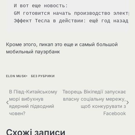
И вот еще новость:
GM готовится начать производство электри
Эффект Тесла в действии: ещё год назад н
Кроме этого, пикап это еще и самый большой
мобильный пауэрбанк
ELON MUSK
БЕЗ РУБРИКИ
Навігація
В Півд-Китайському
Творець Вікіпедії запускає
морі вибухнув
власну соціальну мережу,
записів
ядерний підводний
щоб конкурувати з
човен?
Facebook
Схожі записи