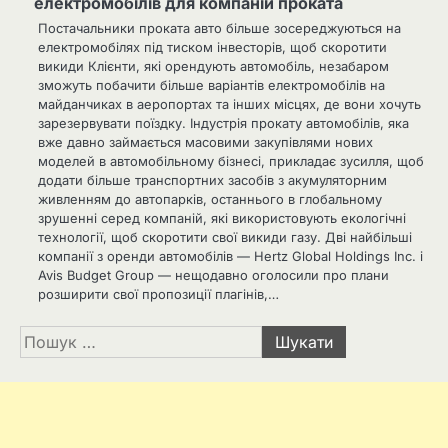
електромобілів для компаній проката
Постачальники проката авто більше зосереджуються на
електромобілях під тиском інвесторів, щоб скоротити
викиди Клієнти, які орендують автомобіль, незабаром
зможуть побачити більше варіантів електромобілів на
майданчиках в аеропортах та інших місцях, де вони хочуть
зарезервувати поїздку. Індустрія прокату автомобілів, яка
вже давно займається масовими закупівлями нових
моделей в автомобільному бізнесі, прикладає зусилля, щоб
додати більше транспортних засобів з акумуляторним
живленням до автопарків, останнього в глобальному
зрушенні серед компаній, які використовують екологічні
технології, щоб скоротити свої викиди газу. Дві найбільші
компанії з оренди автомобілів — Hertz Global Holdings Inc. і
Avis Budget Group — нещодавно оголосили про плани
розширити свої пропозиції плагінів,…
Пошук: