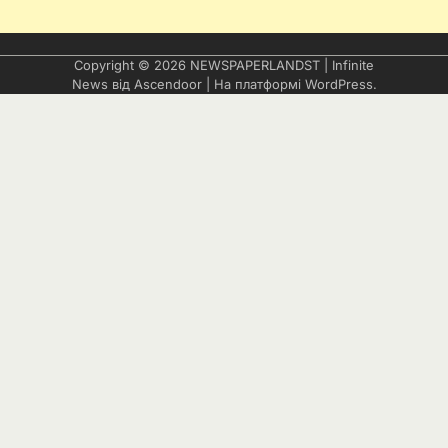
Copyright © 2026
NEWSPAPERLANDST
| Infinite
News від
Ascendoor
| На платформі
WordPress
.