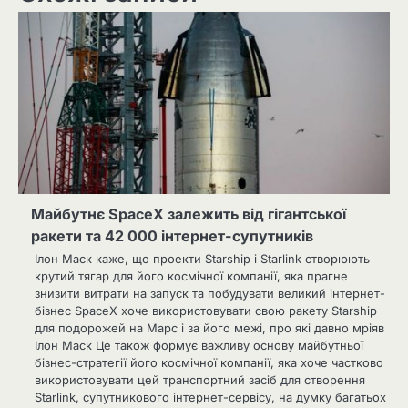
Майбутнє SpaceX залежить від гігантської
ракети та 42 000 інтернет-супутників
Ілон Маск каже, що проекти Starship і Starlink створюють
крутий тягар для його космічної компанії, яка прагне
знизити витрати на запуск та побудувати великий інтернет-
бізнес SpaceX хоче використовувати свою ракету Starship
для подорожей на Марс і за його межі, про які давно мріяв
Ілон Маск Це також формує важливу основу майбутньої
бізнес-стратегії його космічної компанії, яка хоче частково
використовувати цей транспортний засіб для створення
Starlink, супутникового інтернет-сервісу, на думку багатьох