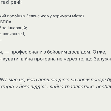
такі речі:
кий пообіцяв Зеленському утримати місто)
 БПЛА;
 та інновацій;
 навчання; і,
я.
ься, — професіонали з бойовим досвідом. Отже,
анікувати: війна програна не через те, що Залуж
NT має це, його першою дією на новій посаді б
ютерів у його відділі…лайно трапляється, особл