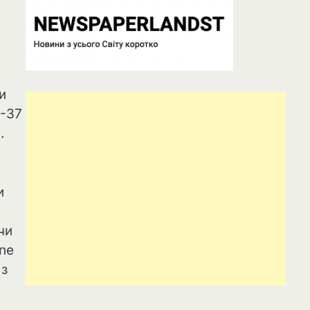
и
Р-37
.
и
чи
one
 з