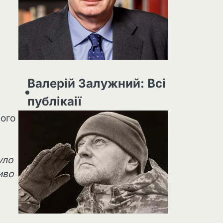
Валерій Залужний: Всі
публікаії
ного
уло
иво