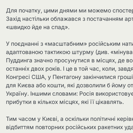
Для початку, цими днями ми можемо спостер
Захід настільки облажався з постачанням ар
«швидко йде на спад».
У поєднанні з «масштабним» російським натис
адаптованою тактикою штурму (див. «мінуван
Пуддинга значно просунутися в місцях, де в
останніх двох років. І це в той час, коли, за
Конгресі США, у Пентагону закінчилися гроші
для Києва або кошти, які дозволили б йому отр
Україну. Іншими словами: Росія використову
прибутки в кількох місцях, які її цікавлять.
Тим часом у Києві, а оскільки політичні кер
відбиттям повторних російських ракетних у