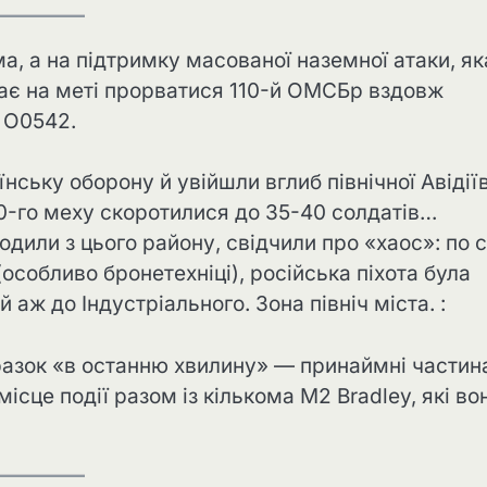
а, а на підтримку масованої наземної атаки, як
має на меті прорватися 110-й ОМСБр вздовж
у О0542.
нську оборону й увійшли вглиб північної Авідії
10-го меху скоротилися до 35-40 солдатів…
одили з цього району, свідчили про «хаос»: по с
особливо бронетехніці), російська піхота була
 аж до Індустріального. Зона північ міста. :
зразок «в останню хвилину» — принаймні частин
сце події разом із кількома M2 Bradley, які во