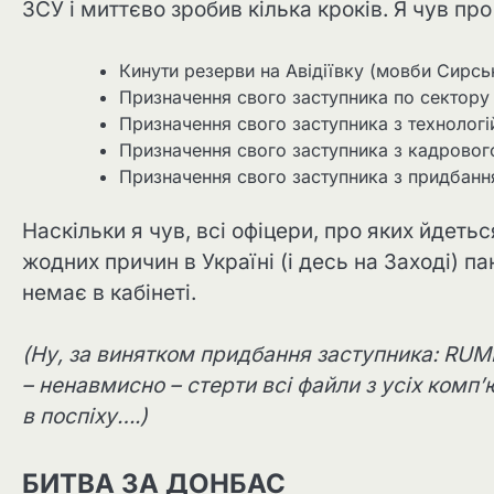
ЗСУ і миттєво зробив кілька кроків. Я чув про 
Кинути резерви на Авідіївку (мовби Сирсь
Призначення свого заступника по сектору
Призначення свого заступника з технологій
Призначення свого заступника з кадрового
Призначення свого заступника з придбанн
Наскільки я чув, всі офіцери, про яких йдет
жодних причин в Україні (і десь на Заході) п
немає в кабінеті.
(Ну, за винятком придбання заступника: RUMI
– ненавмисно – стерти всі файли з усіх комп’
в поспіху….)
БИТВА ЗА ДОНБАС