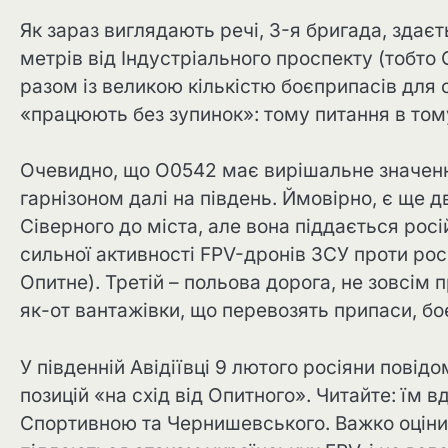
Як зараз виглядають речі, 3-я бригада, здаєт
метрів від Індустріального проспекту (тобто
разом із великою кількістю боєприпасів для с
«працюють без зупинок»: тому питання в том
Очевидно, що O0542 має вирішальне значення
гарнізоном далі на південь. Ймовірно, є ще 
Сіверного до міста, але вона піддається рос
сильної активності FPV-дронів ЗСУ проти росі
Опитне). Третій – польова дорога, не зовсім 
як-от вантажівки, що перевозять припаси, бо
У південній Авідіївці 9 лютого росіяни повід
позицій «на схід від Опитного». Читайте: ї
Спортивною та Чернишевського. Важко оцінити