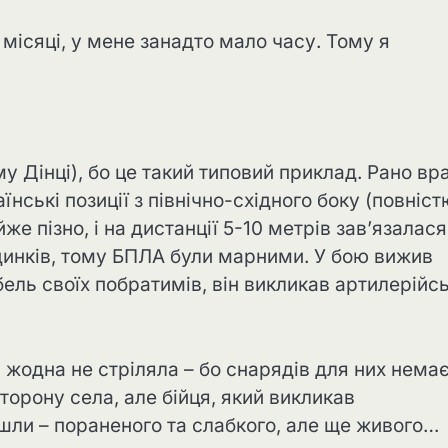
і місяці, у мене занадто мало часу. Тому я
у Дінці), бо це такий типовий приклад. Рано вр
аїнські позиції з північно-східного боку (повніст
же пізно, і на дистанції 5-10 метрів зав’язалася
удинків, тому БПЛА були марними. У бою вижив
ель своїх побратимів, він викликав артилерійс
 жодна не стріляла – бо снарядів для них немає
торону села, але бійця, який викликав
йшли – пораненого та слабкого, але ще живого…