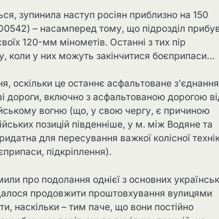
ься, зупинила наступ росіян приблизно на 150
 O0542) – насамперед тому, що підрозділ прибу
воїх 120-мм мінометів. Останні з тих пір
у, коли у них можуть закінчитися боєприпаси…
, оскільки це останнє асфальтоване з’єднання
дві дороги, включно з асфальтованою дорогою ві
ійському вогню (що, у свою чергу, є причиною
йських позицій південніше, у м. між Водяне та
придатна для пересування важкої колісної технік
єприпаси, підкріплення).
омили про подолання однієї з основних українсь
м вдалося продовжити проштовхування вулицями
, наскільки – тим паче, що вони постійно