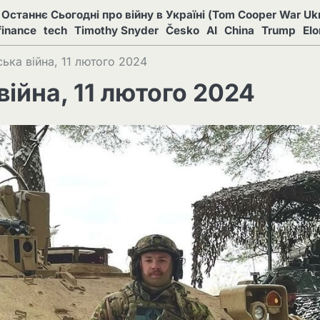
Останнє Сьогодні про війну в Україні (Tom Cooper War Ukr
finance
tech
Timothy Snyder
Česko
AI
China
Trump
El
ька війна, 11 лютого 2024
війна, 11 лютого 2024