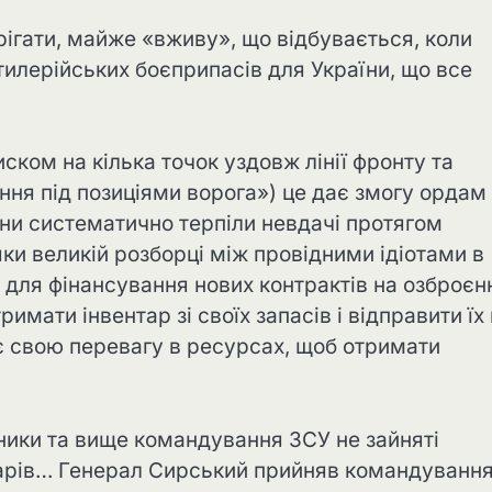
ігати, майже «вживу», що відбувається, коли
тилерійських боєприпасів для України, що все
ком на кілька точок уздовж лінії фронту та
ня під позиціями ворога») це дає змогу ордам
они систематично терпіли невдачі протягом
вдяки великій розборці між провідними ідіотами в
 для фінансування нових контрактів на озброєн
имати інвентар зі своїх запасів і відправити їх
є свою перевагу в ресурсах, щоб отримати
івники та вище командування ЗСУ не зайняті
дарів… Генерал Сирський прийняв командуванн