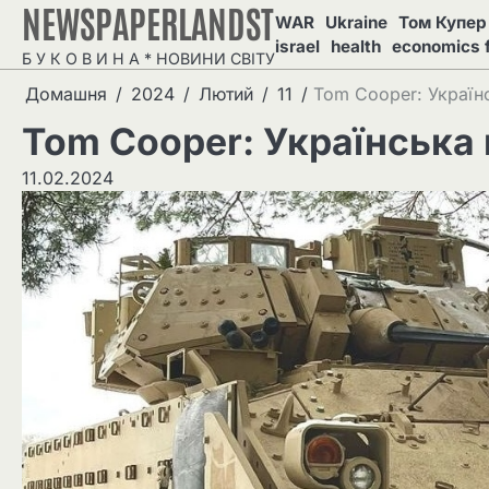
NEWSPAPERLANDST
Перейти
WAR
Ukraine
Том Купер 
до
israel
health
economics 
Б У К О В И Н А * НОВИНИ СВІТУ
вмісту
Домашня
2024
Лютий
11
Tom Cooper: Українс
Tom Cooper: Українська 
11.02.2024