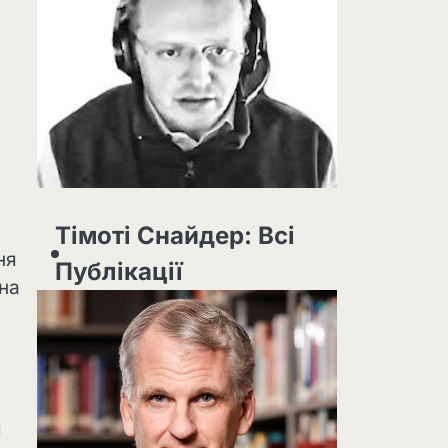
Тімоті Снайдер: Всі
ня
Публікації
 на
я