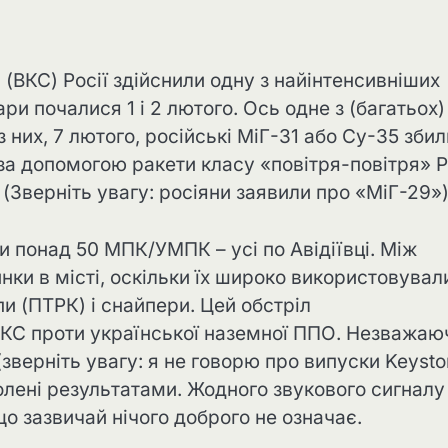
 (ВКС) Росії здійснили одну з найінтенсивніших
ри почалися 1 і 2 лютого. Ось одне з (багатьох)
 них, 7 лютого, російські МіГ-31 або Су-35 збил
 за допомогою ракети класу «повітря-повітря» 
 (Зверніть увагу: росіяни заявили про «МіГ-29»)
и понад 50 МПК/УМПК – усі по Авідіївці. Між
нки в місті, оскільки їх широко використовувал
пи (ПТРК) і снайпери. Цей обстріл
КС проти української наземної ППО. Незважаю
зверніть увагу: я не говорю про випуски Keyst
волені результатами. Жодного звукового сигналу
що зазвичай нічого доброго не означає.