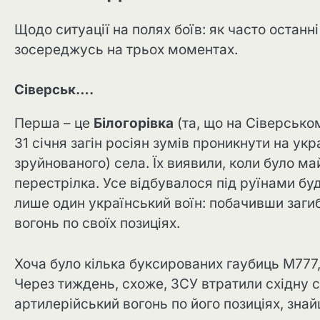
Щодо ситуації на полях боїв: як часто останн
зосереджусь на трьох моментах.
Сіверськ….
Перша – це
Білогорівка
(та, що на Сіверськом
31 січня загін росіян зумів проникнути на укр
зруйнованого) села. Їх виявили, коли було май
перестрілка. Усе відбувалося під руїнами б
лише один український воїн: побачивши загиб
вогонь по своїх позиціях.
Хоча було кілька буксированих гаубиць М777,
Через тиждень, схоже, ЗСУ втратили східну с
артилерійський вогонь по його позиціях, зна