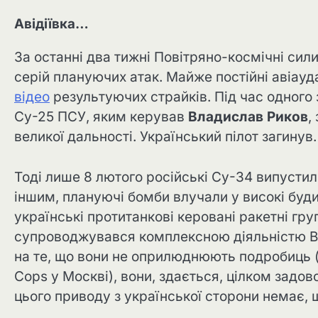
Авідіївка…
За останні два тижні Повітряно-космічні сили
серій плануючих атак. Майже постійні авіауда
відео
результуючих страйків. Під час одного з
Су-25 ПСУ, яким керував
Владислав Риков
,
великої дальності. Український пілот загинув.
Тоді лише 8 лютого російські Су-34 випустил
іншим, плануючі бомби влучали у високі буди
українські протитанкові керовані ракетні гру
супроводжувався комплексною діяльністю В
на те, що вони не оприлюднюють подробиць (
Cops у Москві), вони, здається, цілком задо
цього приводу з української сторони немає, 