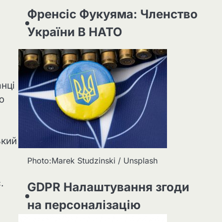
Френсіс Фукуяма: Членство
України В НАТО
анці
ю
ький
Photo:Marek Studzinski / Unsplash
.
GDPR Налаштування згоди
на персоналізацію