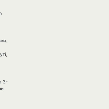
а
вки.
уті,
а 3-
ни