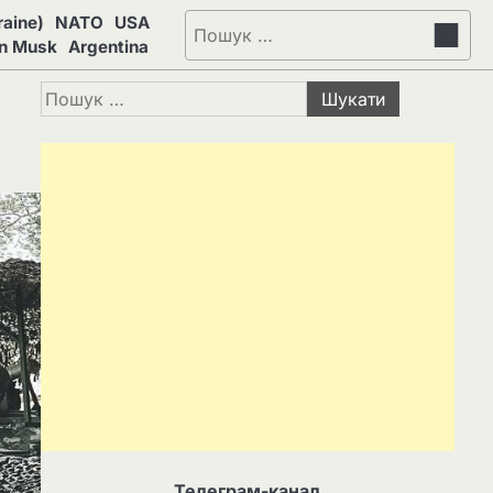
aine)
NATO
USA
Пошук:
on Musk
Argentina
Пошук:
Телеграм-канал