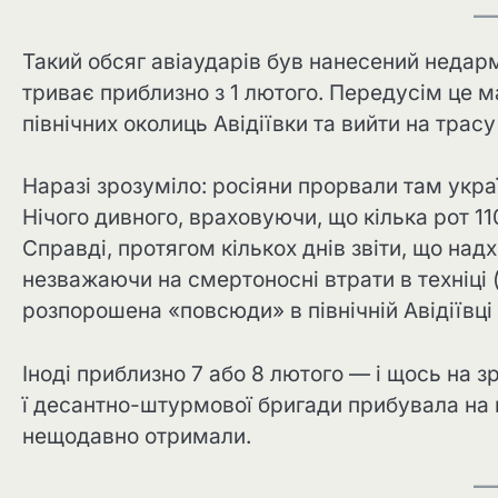
Такий обсяг авіаударів був нанесений недарм
триває приблизно з 1 лютого. Передусім це 
північних околиць Авідіївки та вийти на трас
Наразі зрозуміло: росіяни прорвали там украї
Нічого дивного, враховуючи, що кілька рот 1
Справді, протягом кількох днів звіти, що надх
незважаючи на смертоносні втрати в техніці (
розпорошена «повсюди» в північній Авідіївці й
Іноді приблизно 7 або 8 лютого — і щось на 
ї десантно-штурмової бригади прибувала на мі
нещодавно отримали.