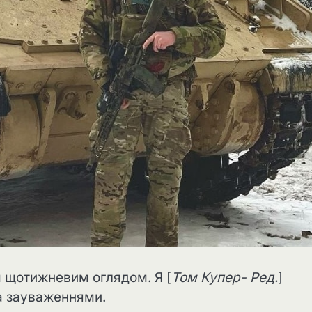
м щотижневим оглядом. Я [
Том Купер- Ред.
]
а зауваженнями.