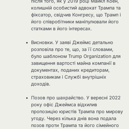
після того, як у 2019 році Майкл Коен,
колишній особистий адвокат Трампа та
фіксатор, свідчив Конгресу, що Трамп і
його співробітники маніпулювали його
статками в його інтересах.
Висновки. У заяві Джеймс детально
розповіла про те, що, за її словами,
було шаблоном Trump Organization для
завищення вартості майна компанії в
документах, поданих кредиторам,
страховикам і Службі внутрішніх
доходів.
Позов про шахрайство. У вересні 2022
року офіс Джеймса відхилив
пропозицію юристів Трампа про мирову
угоду. Через кілька днів вона подала
позов проти Трампа та його сімейного