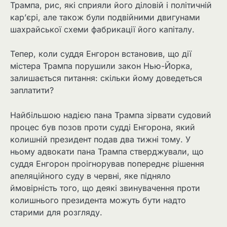
Трампа, рис, які сприяли його діловій і політичній
кар’єрі, але також були подвійними двигунами
шахрайської схеми фабрикації його капіталу.
Тепер, коли суддя Енгорон встановив, що дії
містера Трампа порушили закон Нью-Йорка,
залишається питання: скільки йому доведеться
заплатити?
Найбільшою надією пана Трампа зірвати судовий
процес був позов проти судді Енгорона, який
колишній президент подав два тижні тому. У
ньому адвокати пана Трампа стверджували, що
суддя Енгорон проігнорував попереднє рішення
апеляційного суду в червні, яке підняло
ймовірність того, що деякі звинувачення проти
колишнього президента можуть бути надто
старими для розгляду.