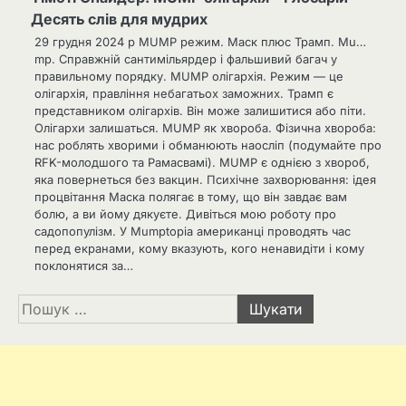
Десять слів для мудрих
29 грудня 2024 р MUMP режим. Маск плюс Трамп. Mu…
mp. Справжній сантимільярдер і фальшивий багач у
правильному порядку. MUMP олігархія. Режим — це
олігархія, правління небагатьох заможних. Трамп є
представником олігархів. Він може залишитися або піти.
Олігархи залишаться. MUMP як хвороба. Фізична хвороба:
нас роблять хворими і обманюють наосліп (подумайте про
RFK-молодшого та Рамасвамі). MUMP є однією з хвороб,
яка повернеться без вакцин. Психічне захворювання: ідея
процвітання Маска полягає в тому, що він завдає вам
болю, а ви йому дякуєте. Дивіться мою роботу про
садопопулізм. У Mumptopia американці проводять час
перед екранами, кому вказують, кого ненавидіти і кому
поклонятися за…
Пошук: