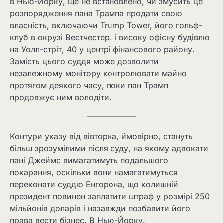
в Нью-Йорку, ще не встановлено, чи змусить це
розпорядження пана Трампа продати свою
власність, включаючи Trump Tower, його гольф-
клуб в окрузі Вестчестер. і високу офісну будівлю
на Уолл-стріт, 40 у центрі фінансового району.
Замість цього суддя може дозволити
незалежному монітору контролювати майно
протягом деякого часу, поки пан Трамп
продовжує ним володіти.
Контури указу від вівторка, ймовірно, стануть
більш зрозумілими після суду, на якому адвокати
пані Джеймс вимагатимуть подальшого
покарання, оскільки вони намагатимуться
переконати суддю Енгорона, що колишній
президент повинен заплатити штраф у розмірі 250
мільйонів доларів і назавжди позбавити його
права вести бізнес. В Нью-Йорку.