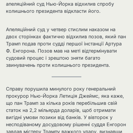
апеляційний суд Нью-Йорка відхилив спробу
колишнього президента відкласти його.
Апеляційний суд у четвер стислим наказом на
двох сторінках фактично відхилив позов, який пан
Трамп подав проти судді першої інстанції Артура
Ф. Енгорона. Позов мав на меті відтермінувати
судовий процес і зрештою зняти багато
звинувачень проти колишнього президента.
Справу порушила минулого року генеральний
прокурор Нью-Йорка Летиція Джеймс, яка каже,
що пан Трамп за кілька років перебільшив свій
статок на 2,2 мільярда доларів, щоб отримати
вигідні умови позики від банків. У вівторок у
несподіваному досудовому рішенні суддя Енгорон
завдав містеру Трампу важкого удару, визнавши