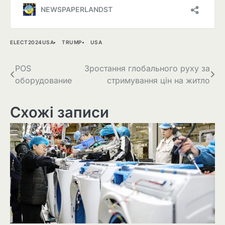
ELECT2024USA
TRUMP
USA
Навігація
POS
Зростання глобального руху за
оборудование
стримування цін на житло
записів
Схожі записи