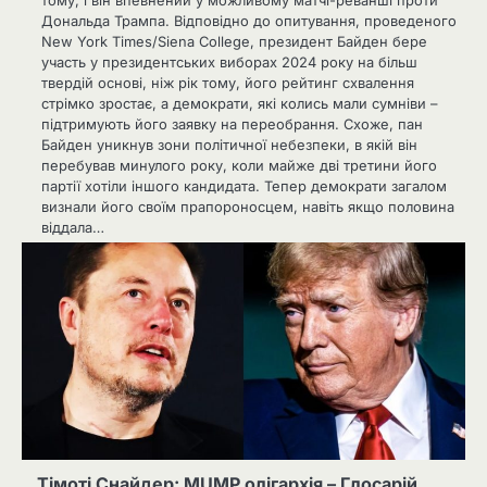
тому, і він впевнений у можливому матчі-реванші проти
Дональда Трампа. Відповідно до опитування, проведеного
New York Times/Siena College, президент Байден бере
участь у президентських виборах 2024 року на більш
твердій основі, ніж рік тому, його рейтинг схвалення
стрімко зростає, а демократи, які колись мали сумніви –
підтримують його заявку на переобрання. Схоже, пан
Байден уникнув зони політичної небезпеки, в якій він
перебував минулого року, коли майже дві третини його
партії хотіли іншого кандидата. Тепер демократи загалом
визнали його своїм прапороносцем, навіть якщо половина
віддала…
Тімоті Снайдер: MUMP олігархія – Глосарій