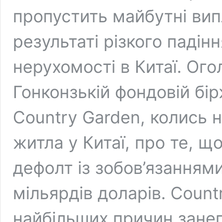
пропустить майбутні вип
результаті різкого падін
нерухомості в Китаї. Ог
Гонконзькій фондовій бір
Country Garden, колись 
житла у Китаї, про те, щ
дефолт із зобов’язанням
мільярдів доларів. Count
найбільших причин зане