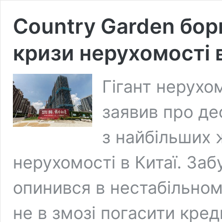
Country Garden бор
кризи нерухомості в
Гігант нерухом
заявив про де
з найбільших 
нерухомості в Китаї. Заб
опинився в нестабільному
не в змозі погасити креди