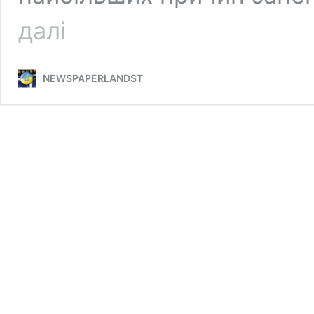
Country
далі
Garden
боргує
через
NEWSPAPERLANDST
погіршення
кризи
нерухомості
в
Китаї