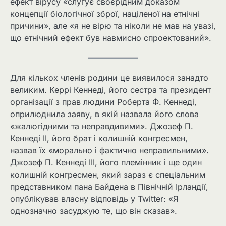
ефект вірусу «слугує своєрідним доказом
концепції біологічної зброї, націленої на етнічні
причини», але «я не вірю та ніколи не мав на увазі,
що етнічний ефект був навмисно спроектований».
Для кількох членів родини це виявилося занадто
великим. Керрі Кеннеді, його сестра та президент
організації з прав людини Роберта Ф. Кеннеді,
оприлюднила заяву, в якій назвала його слова
«жалюгідними та неправдивими». Джозеф П.
Кеннеді II, його брат і колишній конгресмен,
назвав їх «морально і фактично неправильними».
Джозеф П. Кеннеді III, його племінник і ще один
колишній конгресмен, який зараз є спеціальним
представником пана Байдена в Північній Ірландії,
опублікував власну відповідь у Twitter: «Я
однозначно засуджую те, що він сказав».