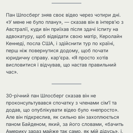
Пан Шлосберг зняв своє відео через чотири дні.
«У мене не було плану», — сказав він в інтерв’ю з
Австралії, куди він приїхав після здачі іспиту на
адвокатуру, щоб відвідати свою матір, Керолайн
Кеннеді, посла США, і здійснити тур по країні,
перш ніж повернутися додому, щоб почати
юридичну справу. кар’єра. «Я просто хотів
висловитися і відчував, що настав правильний
час».
30-річний пан Шлосберг сказав він не
проконсультувався спочатку з членами сім’ї та
додав, що опублікувати відео було «непросто».
Але він підкреслив, як сильно він захоплюється
паном Байденом, який, за його словами, «бачить
Америку зараз майже так само, як мій дідусь», і,