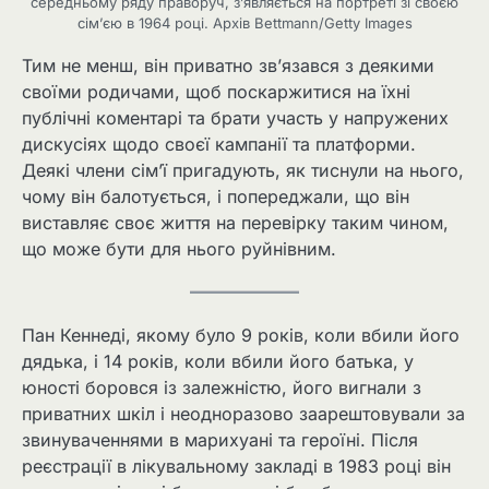
середньому ряду праворуч, з’являється на портреті зі своєю
сім’єю в 1964 році. Архів Bettmann/Getty Images
Тим не менш, він приватно зв’язався з деякими
своїми родичами, щоб поскаржитися на їхні
публічні коментарі та брати участь у напружених
дискусіях щодо своєї кампанії та платформи.
Деякі члени сім’ї пригадують, як тиснули на нього,
чому він балотується, і попереджали, що він
виставляє своє життя на перевірку таким чином,
що може бути для нього руйнівним.
Пан Кеннеді, якому було 9 років, коли вбили його
дядька, і 14 років, коли вбили його батька, у
юності боровся із залежністю, його вигнали з
приватних шкіл і неодноразово заарештовували за
звинуваченнями в марихуані та героїні. Після
реєстрації в лікувальному закладі в 1983 році він