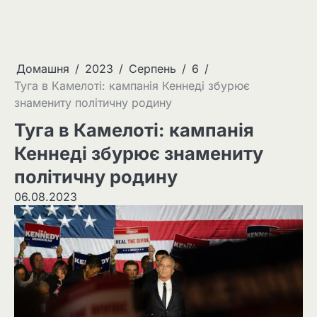
Домашня
2023
Серпень
6
Туга в Камелоті: кампанія Кеннеді збурює
знамениту політичну родину
Туга в Камелоті: кампанія
Кеннеді збурює знамениту
політичну родину
06.08.2023