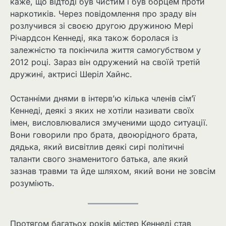
каже, що відтоді був чистим і був борцем проти
наркотиків. Через повідомлення про зраду він
розлучився зі своєю другою дружиною Мері
Річардсон Кеннеді, яка також боролася із
залежністю та покінчила життя самогубством у
2012 році. Зараз він одружений на своїй третій
дружині, актрисі Шеріл Хайнс.
Останніми днями в інтерв’ю кілька членів сім’ї
Кеннеді, деякі з яких не хотіли називати своїх
імен, висловлювалися змученими щодо ситуації.
Вони говорили про брата, двоюрідного брата,
дядька, який висвітлив деякі сирі політичні
таланти свого знаменитого батька, але який
зазнав травми та йде шляхом, який вони не зовсім
розуміють.
Протягом багатьох років містер Кеннеді став