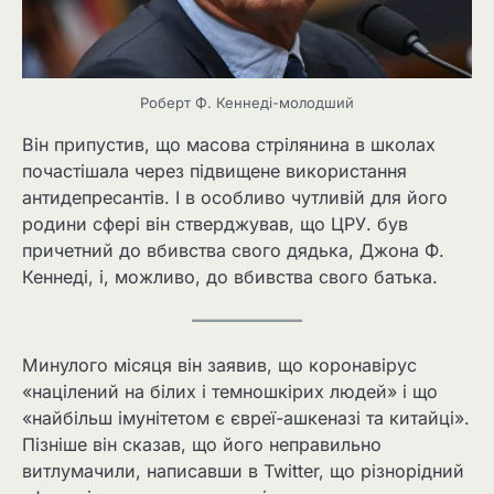
Роберт Ф. Кеннеді-молодший
Він припустив, що масова стрілянина в школах
почастішала через підвищене використання
антидепресантів. І в особливо чутливій для його
родини сфері він стверджував, що ЦРУ. був
причетний до вбивства свого дядька, Джона Ф.
Кеннеді, і, можливо, до вбивства свого батька.
Минулого місяця він заявив, що коронавірус
«націлений на білих і темношкірих людей» і що
«найбільш імунітетом є євреї-ашкеназі та китайці».
Пізніше він сказав, що його неправильно
витлумачили, написавши в Twitter, що різнорідний