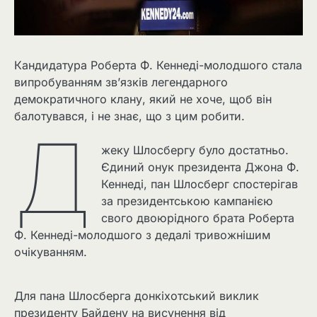
Кандидатура Роберта Ф. Кеннеді-молодшого стала
випробуванням зв’язків легендарного
демократичного клану, який не хоче, щоб він
балотувався, і не знає, що з цим робити.
Д
жеку Шлосбергу було достатньо.
Єдиний онук президента Джона Ф.
Кеннеді, пан Шлосберг спостерігав
за президентською кампанією
свого двоюрідного брата Роберта
Ф. Кеннеді-молодшого з дедалі тривожнішим
очікуванням.
Для пана Шлосберга донкіхотський виклик
президенту Байдену на висунення від