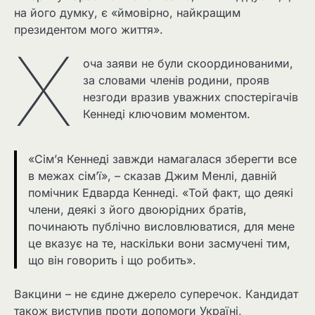
на його думку, є «ймовірно, найкращим
президентом мого життя».
Х
оча заяви не були скоординованими,
за словами членів родини, прояв
незгоди вразив уважних спостерігачів
Кеннеді ключовим моментом.
«Сім’я Кеннеді завжди намагалася зберегти все
в межах сім’ї», – сказав Джим Менлі, давній
помічник Едварда Кеннеді. «Той факт, що деякі
члени, деякі з його двоюрідних братів,
починають публічно висловлюватися, для мене
це вказує на те, наскільки вони засмучені тим,
що він говорить і що робить».
Вакцини – не єдине джерело суперечок. Кандидат
також виступив проти допомоги Україні,