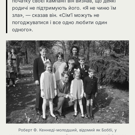
початку своєї кампанії він визнав, що деякі
родичі не підтримують його. «Я не чиню їм
зла», — сказав він. «Сім’ї можуть не
погоджуватися і все одно любити один
одного».
Роберт Ф. Кеннеді-молодший, відомий як Боббі, у