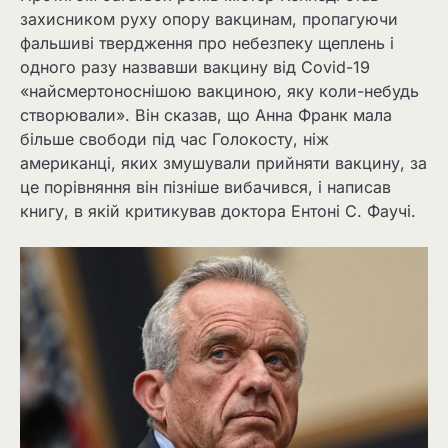
захисником руху опору вакцинам, пропагуючи
фальшиві твердження про небезпеку щеплень і
одного разу назвавши вакцину від Covid-19
«найсмертоноснішою вакциною, яку коли-небудь
створювали». Він сказав, що Анна Франк мала
більше свободи під час Голокосту, ніж
американці, яких змушували прийняти вакцину, за
це порівняння він пізніше вибачився, і написав
книгу, в якій критикував доктора Ентоні С. Фаучі.