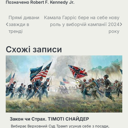
Позначено
Robert F. Kennedy Jr.
Навігація
Прямі дивани
Камала Гарріс бере на себе нову
завжди в
роль у виборчій кампанії 2024
записів
тренді
року
Схожі записи
Закон чи Страх. ТІМОТІ СНАЙДЕР
Вибирає Верховний Суд Трамп усунув себе з посади,