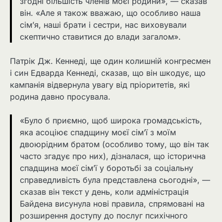
згодні більшість членів моєї родини», — сказав
він. «Але я також вважаю, що особливо наша
сім’я, наші брати і сестри, нас виховували
скептично ставитися до влади загалом».
Патрік Дж. Кеннеді, ще один колишній конгресмен
і син Едварда Кеннеді, сказав, що він шкодує, що
кампанія відвернула увагу від пріоритетів, які
родина давно просувала.
«Було б приємно, щоб широка громадськість,
яка асоціює спадщину моєї сім’ї з моїм
двоюрідним братом (особливо тому, що він так
часто згадує про них), дізналася, що історична
спадщина моєї сім’ї у боротьбі за соціальну
справедливість була представлена сьогодні», —
сказав він текст у день, коли адміністрація
Байдена висунула нові правила, спрямовані на
розширення доступу до послуг психічного