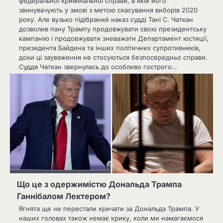
федеральної кримінальної справи, в якій його
звинувачують у змові з метою скасування виборів 2020
року. Але вузько підібраний наказ судді Тані С. Чаткан
дозволив пану Трампу продовжувати свою президентську
кампанію і продовжувати зневажати Департамент юстиції,
президента Байдена та інших політичних супротивників,
доки ці зауваження не стосуються безпосередньо справи.
Суддя Чаткан звернулась до особливо гострого…
Що це з одержимістю Дональда Трампа
Ганнібалом Лектером?
Ягнята ще не перестали кричати за Дональда Трампа. У
наших головах також немає крику, коли ми намагаємося