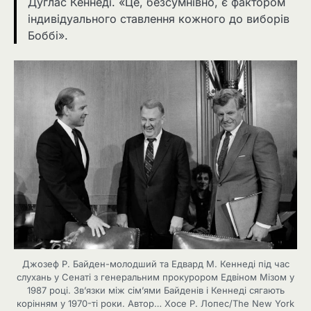
Дуглас Кеннеді. «Це, безсумнівно, є фактором
індивідуального ставлення кожного до виборів
Боббі».
Джозеф Р. Байден-молодший та Едвард М. Кеннеді під час
слухань у Сенаті з генеральним прокурором Едвіном Мізом у
1987 році. Зв’язки між сім’ями Байденів і Кеннеді сягають
корінням у 1970-ті роки. Автор… Хосе Р. Лопес/The New York