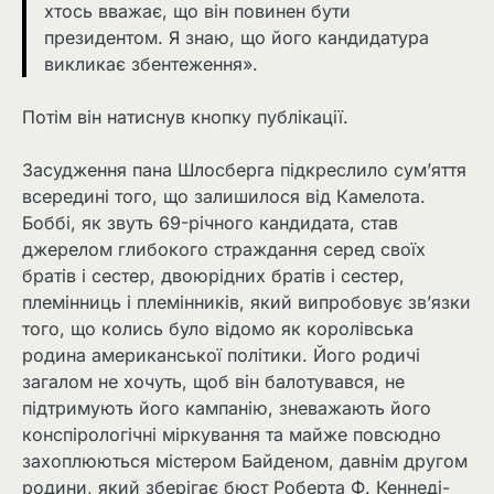
хтось вважає, що він повинен бути
президентом. Я знаю, що його кандидатура
викликає збентеження».
Потім він натиснув кнопку публікації.
Засудження пана Шлосберга підкреслило сум’яття
всередині того, що залишилося від Камелота.
Боббі, як звуть 69-річного кандидата, став
джерелом глибокого страждання серед своїх
братів і сестер, двоюрідних братів і сестер,
племінниць і племінників, який випробовує зв’язки
того, що колись було відомо як королівська
родина американської політики. Його родичі
загалом не хочуть, щоб він балотувався, не
підтримують його кампанію, зневажають його
конспірологічні міркування та майже повсюдно
захоплюються містером Байденом, давнім другом
родини, який зберігає бюст Роберта Ф. Кеннеді-