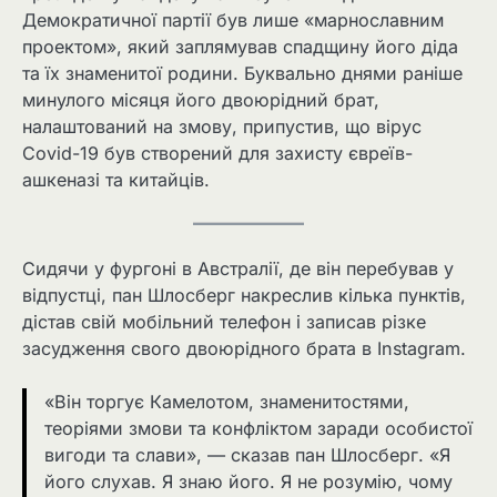
Демократичної партії був лише «марнославним
проектом», який заплямував спадщину його діда
та їх знаменитої родини. Буквально днями раніше
минулого місяця його двоюрідний брат,
налаштований на змову, припустив, що вірус
Covid-19 був створений для захисту євреїв-
ашкеназі та китайців.
Сидячи у фургоні в Австралії, де він перебував у
відпустці, пан Шлосберг накреслив кілька пунктів,
дістав свій мобільний телефон і записав різке
засудження свого двоюрідного брата в Instagram.
«Він торгує Камелотом, знаменитостями,
теоріями змови та конфліктом заради особистої
вигоди та слави», — сказав пан Шлосберг. «Я
його слухав. Я знаю його. Я не розумію, чому