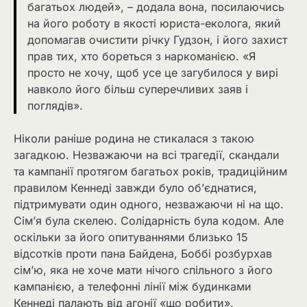
багатьох людей», – додала вона, посилаючись
на його роботу в якості юриста-еколога, який
допомагав очистити річку Гудзон, і його захист
прав тих, хто бореться з наркоманією. «Я
просто не хочу, щоб усе це загубилося у вирі
навколо його більш суперечливих заяв і
поглядів».
Ніколи раніше родина не стикалася з такою
загадкою. Незважаючи на всі трагедії, скандали
та кампанії протягом багатьох років, традиційним
правилом Кеннеді завжди було об’єднатися,
підтримувати один одного, незважаючи ні на що.
Сім’я була скелею. Солідарність була кодом. Але
оскільки за його опитуваннями близько 15
відсотків проти пана Байдена, Боббі розбурхав
сім’ю, яка не хоче мати нічого спільного з його
кампанією, а телефонні лінії між будинками
Кеннеді палають від агонії «що робити».