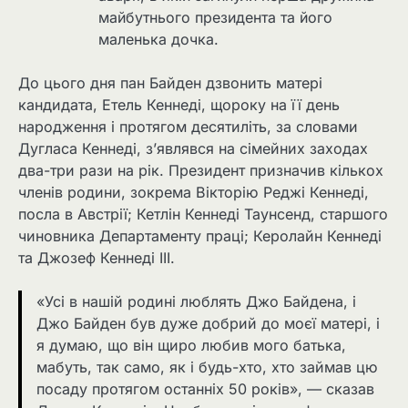
майбутнього президента та його
маленька дочка.
До цього дня пан Байден дзвонить матері
кандидата, Етель Кеннеді, щороку на її день
народження і протягом десятиліть, за словами
Дугласа Кеннеді, з’являвся на сімейних заходах
два-три рази на рік. Президент призначив кількох
членів родини, зокрема Вікторію Реджі Кеннеді,
посла в Австрії; Кетлін Кеннеді Таунсенд, старшого
чиновника Департаменту праці; Керолайн Кеннеді
та Джозеф Кеннеді III.
«Усі в нашій родині люблять Джо Байдена, і
Джо Байден був дуже добрий до моєї матері, і
я думаю, що він щиро любив мого батька,
мабуть, так само, як і будь-хто, хто займав цю
посаду протягом останніх 50 років», — сказав