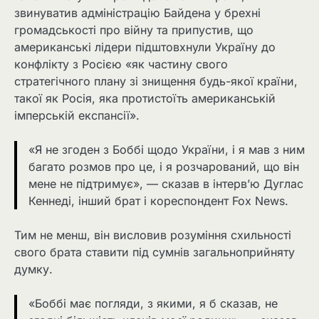
звинуватив адміністрацію Байдена у брехні
громадськості про війну та припустив, що
американські лідери підштовхнули Україну до
конфлікту з Росією «як частину свого
стратегічного плану зі знищення будь-якої країни,
такої як Росія, яка протистоїть американській
імперській експансії».
«Я не згоден з Боббі щодо України, і я мав з ним
багато розмов про це, і я розчарований, що він
мене не підтримує», — сказав в інтерв’ю Дуглас
Кеннеді, інший брат і кореспондент Fox News.
Тим не менш, він висловив розуміння схильності
свого брата ставити під сумнів загальноприйняту
думку.
«Боббі має погляди, з якими, я б сказав, не