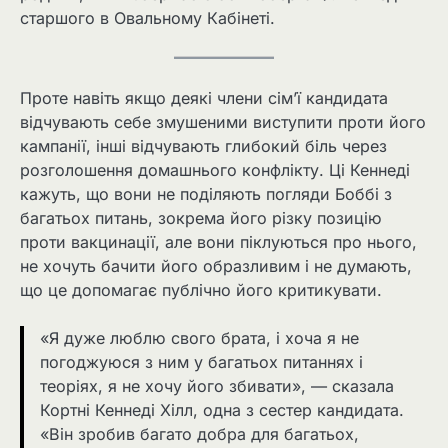
старшого в Овальному Кабінеті.
Проте навіть якщо деякі члени сім’ї кандидата
відчувають себе змушеними виступити проти його
кампанії, інші відчувають глибокий біль через
розголошення домашнього конфлікту. Ці Кеннеді
кажуть, що вони не поділяють погляди Боббі з
багатьох питань, зокрема його різку позицію
проти вакцинації, але вони піклуються про нього,
не хочуть бачити його образливим і не думають,
що це допомагає публічно його критикувати.
«Я дуже люблю свого брата, і хоча я не
погоджуюся з ним у багатьох питаннях і
теоріях, я не хочу його збивати», — сказала
Кортні Кеннеді Хілл, одна з сестер кандидата.
«Він зробив багато добра для багатьох,