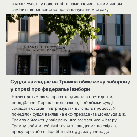
взявши участь у повстанні та намагаючись таким чином
замінити верховенство права пануванням страху.
Суддя накладає на Трампа обмежену заборону
у справі про федеральні вибори
Наказ протиставляє права кандидата в президенти,
передбачені Першою поправкою, і обов’язки судді
захищати свідків і підтримувати цілісність процесу. У
понеділок суддя наклав на екс-президента Дональда Дж.
Трампа обмежену заборону, яка заборонила містеру
Трампу робити публічні заяви з нападками на свідків,
прокурорів або співробітників суду, залучених до