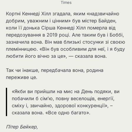
Times
Кортні Кеннеді Хілл згадала, яким «надзвичайно
добрим, уважним і цінним» був містер Байден,
коли її донька Сірша Кеннеді Хілл померла від
передозування в 2019 році. Але таким був і Боббі,
зазначила вона. Він мав близькі стосунки зі своєю
племінницею. «Він був особливим для неї, і я буду
любити його вічно за це», — сказала вона.
Так чи інакше, передбачала вона, родина
переживе це.
«Якби ви прийшли на мис на День подяки, ви
побачили б сім’ю, повну веселощів, енергії,
сміху і, звичайно, здорової конкуренції», –
сказала вона. «Все одно багато».
Пітер Бейкер,