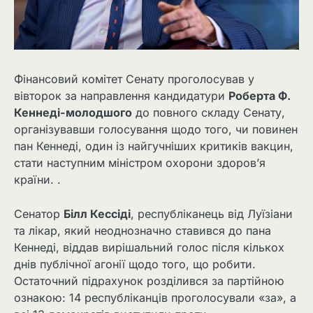
Фінансовий комітет Сенату проголосував у
вівторок за направлення кандидатури
Роберта Ф.
Кеннеді-молодшого
до повного складу Сенату,
організувавши голосування щодо того, чи повинен
пан Кеннеді, один із найгучніших критиків вакцин,
стати наступним міністром охорони здоров’я
країни. .
Сенатор
Білл Кессіді
, республіканець від Луїзіани
та лікар, який неоднозначно ставився до пана
Кеннеді, віддав вирішальний голос після кількох
днів публічної агонії щодо того, що робити.
Остаточний підрахунок розділився за партійною
ознакою: 14 республіканців проголосували «за», а