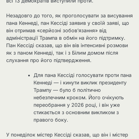
всі 13 демократів виступили проти.
Незадовго до того, як проголосувати за висування
пана Кеннеді, пан Кессіді заявив у своїй заяві, що
він отримав «серйозні зобов’язання» від
адміністрації Трампа в обмін на його підтримку.
Пан Кессіді сказав, що він вів інтенсивні розмови
як з паном Кеннеді, так і з Білим домом після
слухання про його підтвердження.
Для пана Кессіді голосувати проти пана
Кеннеді — і кинути виклик президенту
Трампу — було б політично
небезпечним кроком. Його очікують
переобрання у 2026 році, і він уже
стикається з основним викликом з
правого боку.
У понеділок містер Кессіді сказав, що він і містер