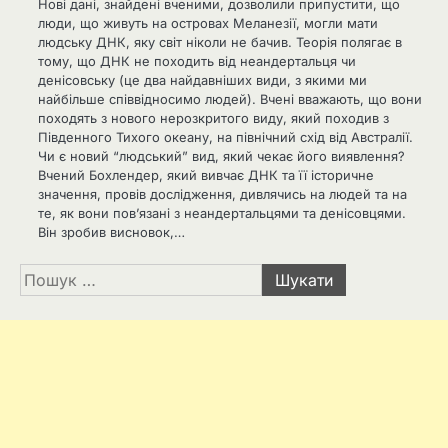
Нові дані, знайдені вченими, дозволили припустити, що
люди, що живуть на островах Меланезії, могли мати
людську ДНК, яку світ ніколи не бачив. Теорія полягає в
тому, що ДНК не походить від неандертальця чи
денісовську (це два найдавніших види, з якими ми
найбільше співвідносимо людей). Вчені вважають, що вони
походять з нового нерозкритого виду, який походив з
Південного Тихого океану, на північний схід від Австралії.
Чи є новий “людський” вид, який чекає його виявлення?
Вчений Бохлендер, який вивчає ДНК та її історичне
значення, провів дослідження, дивлячись на людей та на
те, як вони пов’язані з неандертальцями та денісовцями.
Він зробив висновок,…
Пошук: