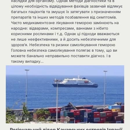
наслідки для організму. Однак методи діагностики та в
цілому необхідність відвідування фахівців зазвичай відлякує
багатьох пацієнтів та змушує їх затягувати з призначенням
препаратів та інших методів позбавлення від симптомів.
Часто медикаментозне лікування геморою замінюють на
народне: відварами, компресами, ваннами з нібито
корисними рослинами і т.д. Однак ці підходи вважаються
не лише неефективними, а й досить небезпечними для
здоров’я. Небезпека та ризики самолікування геморою
Головна небезпека самолікування полягає в тому, що ви
можете банально неправильно поставити діагноз. І в
такому випадку…
Регіональний лідер Канарських островів Іспанії