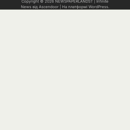
Copyright © 2026
NEWSPAPERLANDST
| Infinite
News від
Ascendoor
| На платформі
WordPress
.