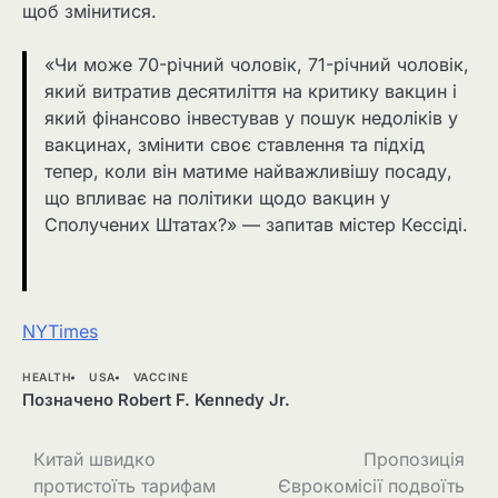
щоб змінитися.
«Чи може 70-річний чоловік, 71-річний чоловік,
який витратив десятиліття на критику вакцин і
який фінансово інвестував у пошук недоліків у
вакцинах, змінити своє ставлення та підхід
тепер, коли він матиме найважливішу посаду,
що впливає на політики щодо вакцин у
Сполучених Штатах?» — запитав містер Кессіді.
NYTimes
HEALTH
USA
VACCINE
Позначено
Robert F. Kennedy Jr.
Навігація
Китай швидко
Пропозиція
протистоїть тарифам
Єврокомісії подвоїть