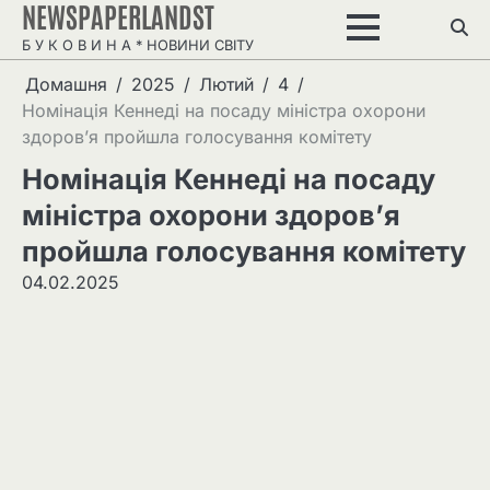
NEWSPAPERLANDST
Перейти
до
Б У К О В И Н А * НОВИНИ СВІТУ
вмісту
Домашня
2025
Лютий
4
Номінація Кеннеді на посаду міністра охорони
здоров’я пройшла голосування комітету
Номінація Кеннеді на посаду
міністра охорони здоров’я
пройшла голосування комітету
04.02.2025