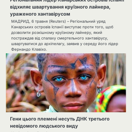
відхиляє швартування круїзного лайнера,
ураженого хантавірусом
МАДРИД, 6 травня (Reuters) – Регіональний уряд
Канарських островів Іспанії виступає проти того, щоб
дозволити розкішному круїзному лайнеру, який
постраждав від спалаху смертельного хантавірусу,
швартуватися до архіпелагу, заявив у середу його лідер
Фернандо Клавіхо.
Гени цього племені несуть ДНК третього
невідомого людського виду