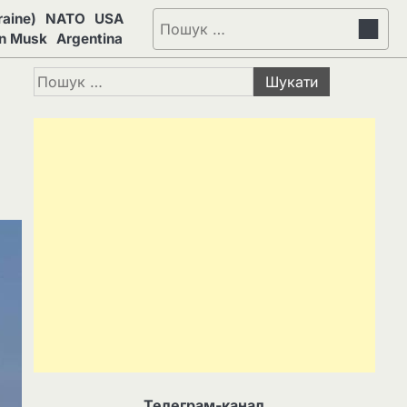
aine)
NATO
USA
Пошук:
on Musk
Argentina
Пошук:
Телеграм-канал