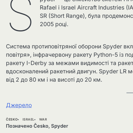
S
Rafael і Israel Aircraft Industrie
SR (Short Range), була продемон
2005 році.
Система протиповітряної оборони Spyder вкл
повітря», інфрачервону ракету Python-5 із п
ракету I-Derby за межами видимості та ракет
вдосконалений ракетний двигун. Spyder LR м
від 2 до 80 км і на висоті до 20 км.
Джерело
ČESKO
ISRAEL
WAR
Позначено
Česko
,
Spyder