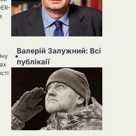
DER-
в
Валерій Залужний: Всі
йну
публікаії
сах
сті