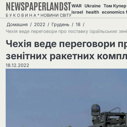
NEWSPAPERLANDST
Перейти
WAR
Ukraine
Том Купер 
до
israel
health
economics 
Б У К О В И Н А * НОВИНИ СВІТУ
вмісту
Домашня
2022
Грудень
18
Чехія веде переговори про поставку ізраїльських зен
Чехія веде переговори п
зенітних ракетних компл
18.12.2022