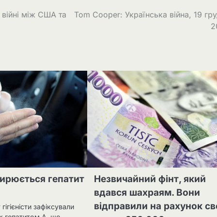
 війні між США та
Tom Cooper: Українська війна, 19 гр
2
ширюється гепатит
Незвичайний фінт, який
вдався шахраям. Вони
відправили на рахунок св
гігієністи зафіксували
х гепатитом А, що