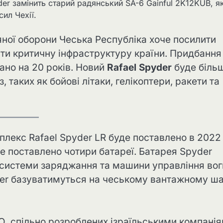
der замінить старий радянський SA-6 Gainful 2K12KUB, я
ил Чехії.
ної оборони Чеська Республіка хоче посилити
ити критичну інфраструктуру країни. Придбання
ано на 20 років. Новий
Rafael Spyder
буде біль
 таких як бойові літаки, гелікоптери, ракети та
плекс Rafael Spyder LR буде поставлено в 2022
е поставлено чотири батареї. Батарея Spyder
, системи заряджання та машини управління во
der базуватимуться на чеському вантажному ша
О, спільно розроблених ізраїльськими компані