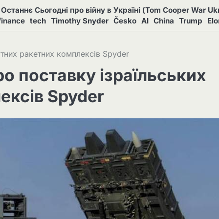
Останнє Сьогодні про війну в Україні (Tom Cooper War Ukr
finance
tech
Timothy Snyder
Česko
AI
China
Trump
El
ітних ракетних комплексів Spyder
ро поставку ізраїльських
ексів Spyder