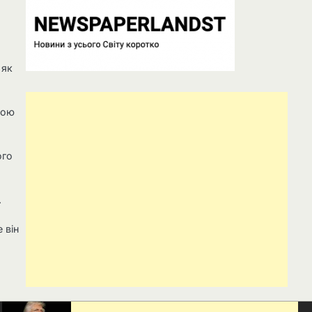
 як
тою
ого
.
 він