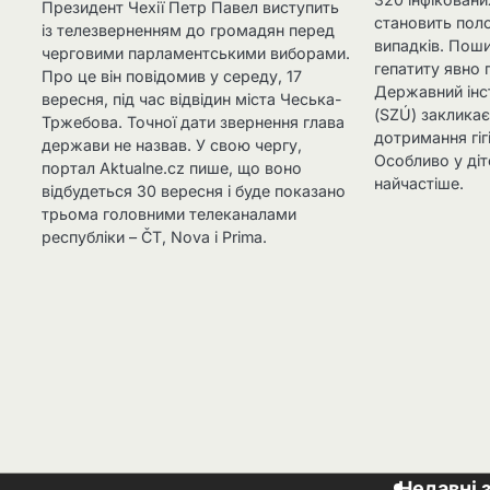
Президент Чехії Петр Павел виступить
становить поло
із телезверненням до громадян перед
випадків. Пош
черговими парламентськими виборами.
гепатиту явно
Про це він повідомив у середу, 17
Державний інс
вересня, під час відвідин міста Чеська-
(SZÚ) закликає
Тржебова. Точної дати звернення глава
дотримання гіг
держави не назвав. У свою чергу,
Особливо у діт
портал Aktualne.cz пише, що воно
найчастіше.
відбудеться 30 вересня і буде показано
трьома головними телеканалами
республіки – ČT, Nova і Prima.
Недавні 