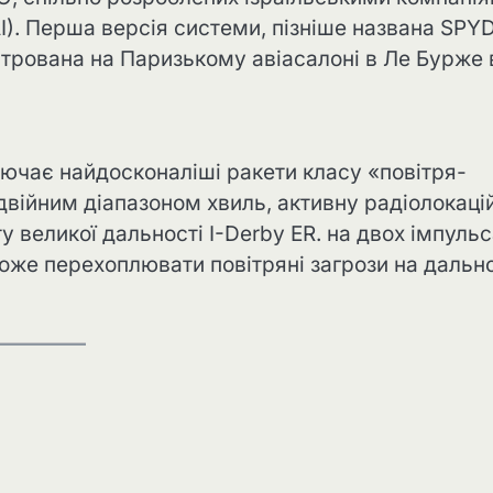
s (IAI). Перша версія системи, пізніше названа SPY
стрована на Паризькому авіасалоні в Ле Бурже 
ючає найдосконаліші ракети класу «повітря-
одвійним діапазоном хвиль, активну радіолокаці
у великої дальності I-Derby ER. на двох імпуль
оже перехоплювати повітряні загрози на дально