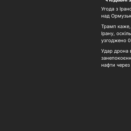
Угода з Іра
над Ормузь
Трамп каже,
Ірану, оскі
узгоджено
0
Удар дрона 
занепокоєнн
нафти через