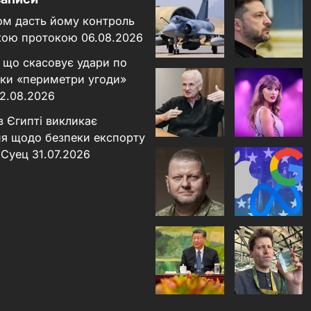
ном дасть йому контроль
кою протокою
06.08.2026
 що скасовує удари по
льки «периметри угоди»
2.08.2026
в Єгипті викликає
я щодо безпеки експорту
 Суец
31.07.2026