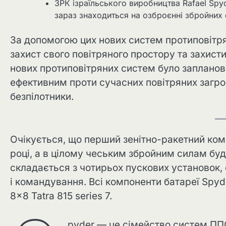
ЗРК ізраїльського виробництва Rafael Spy
зараз знаходиться на озброєнні збройних с
За допомогою цих нових систем протиповітря
захист свого повітряного простору та захист
нових протиповітряних систем було запланов
ефективним проти сучасних повітряних загроз,
безпілотники.
Очікується, що перший зенітно-ракетний ком
році, а в цілому чеським збройним силам буд
складається з чотирьох пускових установок
і командування. Всі компоненти батареї Spy
8×8 Tatra 815 series 7.
pyder — це сімейство систем ПП