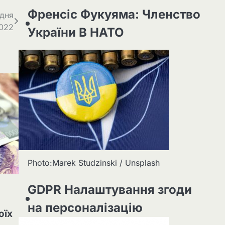
Френсіс Фукуяма: Членство
удня
022
України В НАТО
Photo:Marek Studzinski / Unsplash
GDPR Налаштування згоди
на персоналізацію
оїх