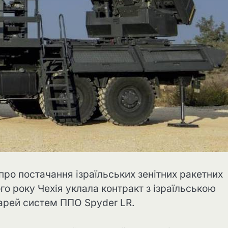
про постачання ізраїльських зенітних ракетних
го року Чехія уклала контракт з ізраїльською
арей систем ППО Spyder LR.