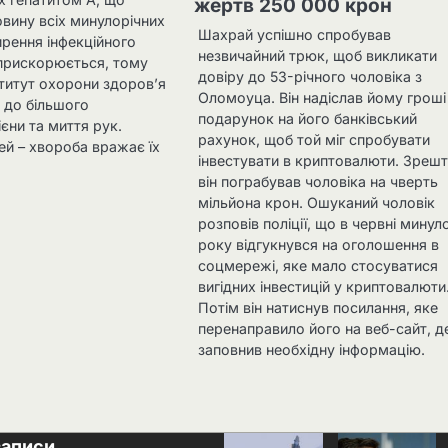
жертв 250 000 крон
вину всіх минулорічних
Шахрай успішно спробував
ирення інфекційного
незвичайний трюк, щоб викликати
 прискорюється, тому
довіру до 53-річного чоловіка з
титут охорони здоров’я
Оломоуца. Він надіслав йому гроші
 до більшого
подарунок на його банківський
ієни та миття рук.
рахунок, щоб той міг спробувати
ей – хвороба вражає їх
інвестувати в криптовалюти. Зреш
він пограбував чоловіка на чверть
мільйона крон. Ошуканий чоловік
розповів поліції, що в червні минул
року відгукнувся на оголошення в
соцмережі, яке мало стосуватися
вигідних інвестицій у криптовалюти
Потім він натиснув посилання, яке
перенаправило його на веб-сайт, де
заповнив необхідну інформацію.
записи