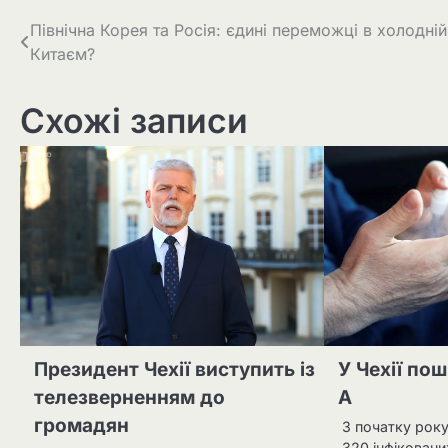
Навігація
Північна Корея та Росія: єдині переможці в холодній
Китаєм?
записів
Схожі записи
Президент Чехії виступить із
У Чехії по
телезверненням до
А
громадян
З початку року 
320 інфіковани