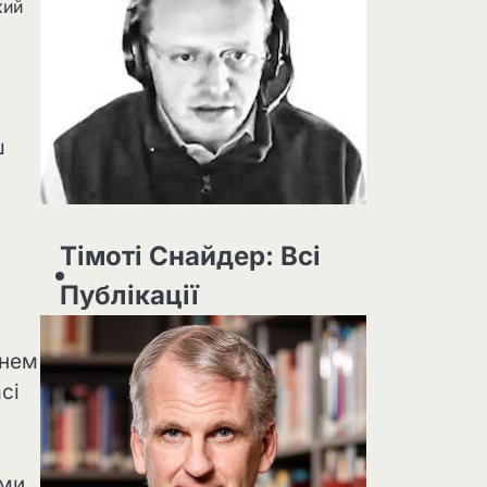
кий
ш
Тімоті Снайдер: Всі
Публікації
гнем
сі
ями