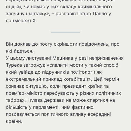
оцінки, чи немає у них складу кримінального
злочину шантажу», – розповів Петро Павло у
соцмережі X.
Він доклав до посту скріншоти повідомлень, про
які йдеться.
У цьому листуванні Мацинка у разі непризначення
Турека загрожує «спалити мости у такий спосіб,
який увійде до підручників політології як
екстремальний приклад когабітації». Цей термін
означає ситуацію, коли президент країни та
прем’єр-міністр перебувають у різних політичних
таборах, і глава держави не може спертися на
більшість у парламенті, чим фактично
позбавляється політичного впливу всередині
країни.