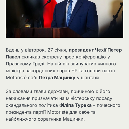
Вдень у вівторок, 27 січня,
президент Чехії Петер
Павел
скликав екстрену прес-конференцію у
Празькому Граді. На ній він звинуватив чинного
міністра закордонних справ ЧР та голови партії
Motoristé собі
Петра Мацинку
у шантажі.
За словами глави держави, причиною є його
небажання призначати на міністерську посаду
скандального політика
Філіпа Турека
– почесного
президента партії Motoristé для себе та
найближчого соратника Мацинки.