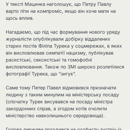
У тексті Мацинка наголошує, що Петру Павлу
варто піти на компроміс, якщо він хоче мати на
щось вплив.
Нагадаємо, що під час формування нового уряду
журналісти опублікували добірку віддалених
старих постів Філіпа Турека у соцмережах, в яких
він висловлював симпатії нацизму, публікував
расистські, сексистські та гомофобні
висловлювання. Також по ЗМІ широко розлетілися
фотографії Турека, що “зигує”.
Саме тому Петер Павел відмовився призначати
людину з таким минулим на міністерську посаду
(спочатку Турек висувався на посаду міністра
закордонних справ, а згодом хотів очолити
міністерство навколишнього середовища).
Голова держави погодився на особисту зустріч із