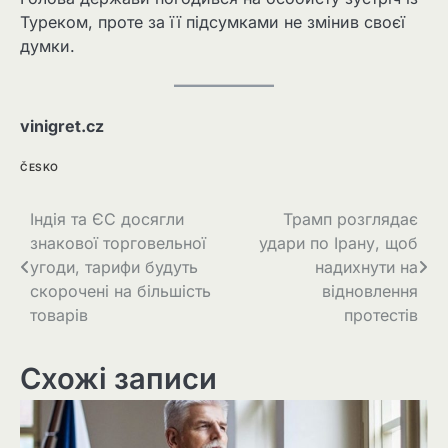
Туреком, проте за її підсумками не змінив своєї
думки.
vinigret.cz
ČESKO
Навігація
Індія та ЄС досягли
Трамп розглядає
знакової торговельної
удари по Ірану, щоб
записів
угоди, тарифи будуть
надихнути на
скорочені на більшість
відновлення
товарів
протестів
Схожі записи