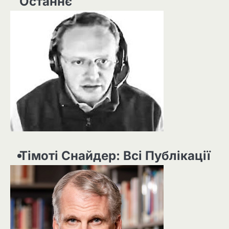
Останнє
Тімоті Снайдер: Всі Публікації