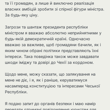
та її громадян, а лише й виключно реалізація
власних амбіцій зробити зі спірної фігури міністра.
За будь-яку ціну.
Загрози та шантаж президента республіки
міністром я вважаю абсолютно неприйнятними у
будь-якій демократичній країні. Одночасно
вважаю за важливе, щоб громадяни бачили, як і
яким чином обрані політики представляють їхні
інтереси. Така поведінка також може завдавати
шкоди іміджу та довірі до Чехії за кордоном.
Щодо мене, можу сказати, що залякування на
мене не діє, і я, як і раніше, керуватимуся
насамперед конституцією та інтересами Чеської
Республіки.
Я подаю запит до органів безпеки і маю намір
передати отримані повідомлення юристам для