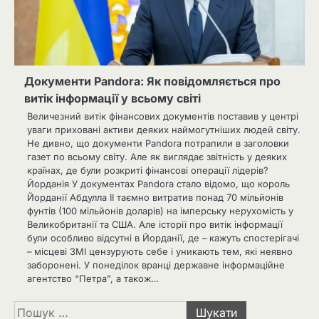
Документи Pandora: Як повідомляється про
витік інформації у всьому світі
Величезний витік фінансових документів поставив у центрі
уваги приховані активи деяких наймогутніших людей світу.
Не дивно, що документи Pandora потрапили в заголовки
газет по всьому світу. Але як виглядає звітність у деяких
країнах, де були розкриті фінансові операції лідерів?
Йорданія У документах Pandora стало відомо, що король
Йорданії Абдулла II таємно витратив понад 70 мільйонів
фунтів (100 мільйонів доларів) на імперську нерухомість у
Великобританії та США. Але історії про витік інформації
були особливо відсутні в Йорданії, де – кажуть спостерігачі
– місцеві ЗМІ цензурують себе і уникають тем, які неявно
заборонені. У понеділок вранці державне інформаційне
агентство “Петра”, а також…
Пошук: