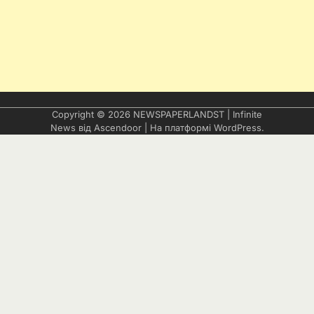
Copyright © 2026
NEWSPAPERLANDST
| Infinite
News від
Ascendoor
| На платформі
WordPress
.