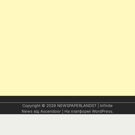
Copyright © 2026
NEWSPAPERLANDST
| Infinite
News від
Ascendoor
| На платформі
WordPress
.