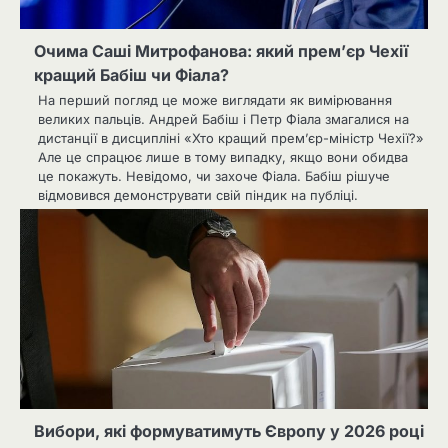
Очима Саші Митрофанова: який прем’єр Чехії
кращий Бабіш чи Фіала?
На перший погляд це може виглядати як вимірювання
великих пальців. Андрей Бабіш і Петр Фіала змагалися на
дистанції в дисципліні «Хто кращий прем’єр-міністр Чехії?»
Але це спрацює лише в тому випадку, якщо вони обидва
це покажуть. Невідомо, чи захоче Фіала. Бабіш рішуче
відмовився демонструвати свій піндик на публіці.
Вибори, які формуватимуть Європу у 2026 році