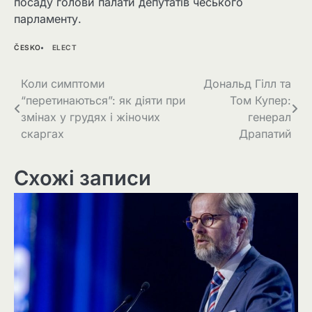
посаду голови палати депутатів чеського
парламенту.
ČESKO
ELECT
Навігація
Коли симптоми
Дональд Гілл та
“перетинаються”: як діяти при
Том Купер:
записів
змінах у грудях і жіночих
генерал
скаргах
Драпатий
Схожі записи