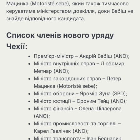
Мацинка (Motoristé sebe), який також тимчасово
керуватиме міністерством довкілля, доки Бабіш не
знайде відповідного кандидата.
Список членів нового уряду
Чехії:
Прем’єр-міністр – Андрій Бабіш (ANO);
Міністр внутрішніх справ – Любомир
Метнар (ANO);
Міністр закордонних справ – Петер
Мацинка (Motoristé sebe);
Міністр оборони – Яромір Зуна (SPD);
Міністр юстиції – Єроним Тейц (ANO);
Міністр фінансів – Олена Шіллерова
(ANO);
Міністр промисловості та торгівлі –
Карел Гавлічек (ANO);
Міністр транспорту – Іван Беднарик