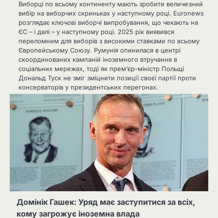
Виборці по всьому континенту мають зробити величезний
вибір на виборчих скриньках у наступному році. Euronews
розглядає ключові виборчі випробування, що чекають на
ЄС – і далі – у наступному році. 2025 рік виявився
переломним для виборів з високими ставками по всьому
Європейському Союзу. Румунія опинилася в центрі
скоординованих кампаній іноземного втручання в
соціальних мережах, тоді як прем’єр-міністр Польщі
Дональд Туск не зміг зміцнити позиції своєї партії проти
консерваторів у президентських перегонах.
Домінік Гашек: Уряд має заступитися за всіх,
кому загрожує іноземна влада