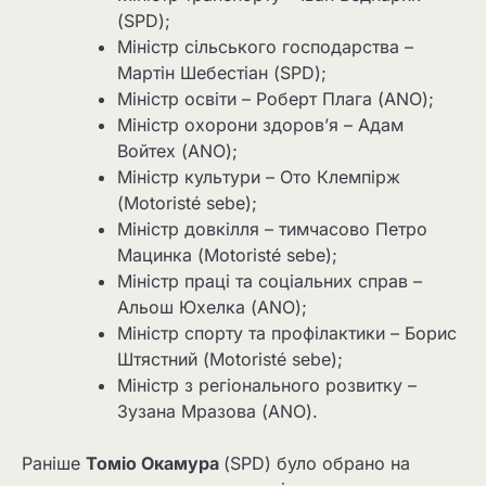
(SPD);
Міністр сільського господарства –
Мартін Шебестіан (SPD);
Міністр освіти – Роберт Плага (ANO);
Міністр охорони здоров’я – Адам
Войтех (ANO);
Міністр культури – Ото Клемпірж
(Motoristé sebe);
Міністр довкілля – тимчасово Петро
Мацинка (Motoristé sebe);
Міністр праці та соціальних справ –
Альош Юхелка (ANO);
Міністр спорту та профілактики – Борис
Штястний (Motoristé sebe);
Міністр з регіонального розвитку –
Зузана Мразова (ANO).
Раніше
Томіо Окамура
(SPD) було обрано на